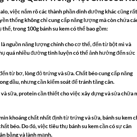
calo
, việc nắm rõ các thành phần dinh dưỡng khác cũng rấ
yền thống không chỉ cung cấp năng lượng mà còn chứa cá
ụ thể, trong 100g
bánh su kem
có thể bao gồm:
à nguồn năng lượng chính cho cơ thể, đến từ bột mì và
thụ quá nhiều đường tinh luyện có thể ảnh hưởng đến sức
ến từ bơ, lòng đỏ trứng và sữa. Chất béo cung cấp năng
rong dầu, nhưng cần kiểm soát để tránh tăng cân.
và sữa, protein cần thiết cho việc xây dựng và sửa chữa 
min khoáng chất nhất định từ trứng và sữa,
bánh su kem
c
hất béo. Do đó, việc tiêu thụ
bánh su kem
cần có sự cân
ân bằng và lành mạnh.