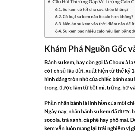
Câu Hỏi Thường Gặp Về Lượng Calo C
Su kem có tốt cho sức khỏe không?
Có loại su kem nào ít calo hơn không?
Nên ăn su kem vào thời điểm nào để í
Su kem bao nhiêu calo nếu làm bằng đ
Khám Phá Nguồn Gốc v
Bánh su kem, hay còn gọi là Choux à la
có lịch sử lâu đời, xuất hiện từ thế kỷ 
hình dáng tròn nhỏ của chiếc bánh sau
trong, được làm từ bột mì, trứng, bơ 
Phần nhân bánh là linh hồn của mỗi chi
Ngày nay, nhân
bánh su kem
đã được bi
socola, trà xanh, cà phê hay phô mai. 
kem vẫn luôn mang lại trải nghiệm vị 