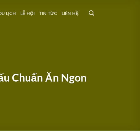
DU LỊCH
LỄ HỘI
TIN TỨC
LIÊN HỆ
Nấu Chuẩn Ăn Ngon