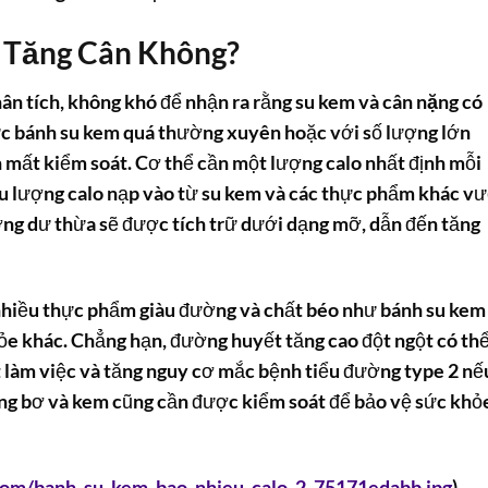
 Tăng Cân Không?
ân tích, không khó để nhận ra rằng
su kem và cân nặng
có
ức
bánh su kem
quá thường xuyên hoặc với số lượng lớn
n mất kiểm soát. Cơ thể cần một lượng calo nhất định mỗi
ếu lượng calo nạp vào từ
su kem
và các thực phẩm khác v
ợng dư thừa sẽ được tích trữ dưới dạng mỡ, dẫn đến tăng
 nhiều thực phẩm giàu đường và chất béo như
bánh su kem
hỏe khác. Chẳng hạn, đường huyết tăng cao đột ngột có th
 làm việc và tăng nguy cơ mắc bệnh tiểu đường type 2 nế
trong bơ và kem cũng cần được kiểm soát để bảo vệ sức khỏ
.com/banh_su_kem_bao_nhieu_calo_2_75171edabb.jpg
)