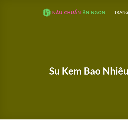
Bỏ
qua
TRANG
nội
dung
Su Kem Bao Nhiêu