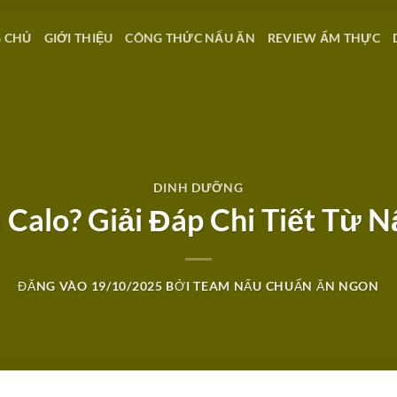
 CHỦ
GIỚI THIỆU
CÔNG THỨC NẤU ĂN
REVIEW ẨM THỰC
DINH DƯỠNG
 Calo? Giải Đáp Chi Tiết Từ 
ĐĂNG VÀO
19/10/2025
BỞI
TEAM NẤU CHUẨN ĂN NGON