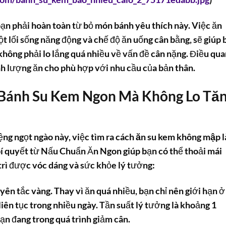
bạn phải hoàn toàn từ bỏ món bánh yêu thích này. Việc ăn
t lối sống năng động và chế độ ăn uống cân bằng, sẽ giúp 
hông phải lo lắng quá nhiều về vấn đề cân nặng. Điều qua
nh lượng ăn cho phù hợp với nhu cầu của bản thân.
Bánh Su Kem Ngon Mà Không Lo Tă
ng ngọt ngào này, việc tìm ra
cách ăn su kem không mập
l
 bí quyết từ Nấu Chuẩn Ăn Ngon giúp bạn có thể thoải mái
rì được vóc dáng và sức khỏe lý tưởng:
yên tắc vàng. Thay vì ăn quá nhiều, bạn chỉ nên giới hạn ở
iên tục trong nhiều ngày. Tần suất lý tưởng là khoảng 1
bạn đang trong quá trình giảm cân.