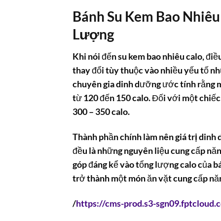
Bánh Su Kem Bao Nhiêu
Lượng
Khi nói đến
su kem bao nhiêu calo
, đi
thay đổi tùy thuộc vào nhiều yếu tố nh
chuyên gia dinh dưỡng ước tính rằng m
từ 120 đến 150 calo. Đối với một chiế
300 – 350 calo.
Thành phần chính làm nên
giá trị din
đều là những nguyên liệu cung cấp năn
góp đáng kể vào tổng lượng
calo
của bá
trở thành một món ăn vặt cung cấp năn
/
https://cms-prod.s3-sgn09.fptcloud