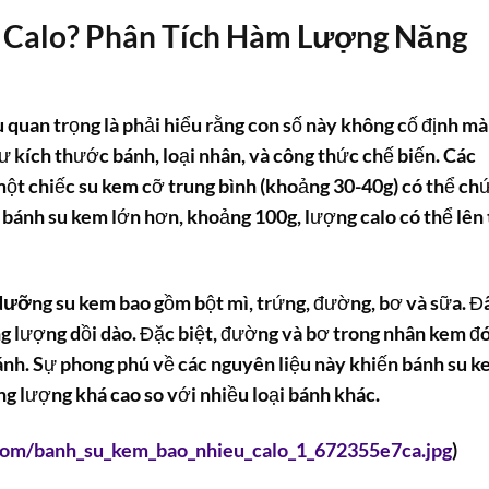
 Calo? Phân Tích Hàm Lượng Năng
ều quan trọng là phải hiểu rằng con số này không cố định mà
ư kích thước bánh, loại nhân, và công thức chế biến. Các
ột chiếc su kem cỡ trung bình (khoảng 30-40g) có thể ch
c
bánh su kem
lớn hơn, khoảng 100g, lượng
calo
có thể lên 
h dưỡng su kem
bao gồm bột mì, trứng, đường, bơ và sữa. Đ
g lượng dồi dào. Đặc biệt, đường và bơ trong nhân kem đ
nh. Sự phong phú về các nguyên liệu này khiến
bánh su k
g lượng khá cao so với nhiều loại bánh khác.
.com/banh_su_kem_bao_nhieu_calo_1_672355e7ca.jpg
)