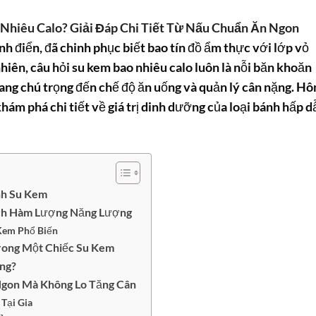
Nhiêu Calo? Giải Đáp Chi Tiết Từ Nấu Chuẩn Ăn Ngon
h điển, đã chinh phục biết bao tín đồ ẩm thực với lớp vỏ
hiên, câu hỏi
su kem bao nhiêu calo
luôn là nỗi băn khoăn
đang chú trọng đến chế độ ăn uống và quản lý cân nặng. H
ám phá chi tiết về giá trị dinh dưỡng của loại bánh hấp d
nh Su Kem
ích Hàm Lượng Năng Lượng
 Kem Phổ Biến
rong Một Chiếc Su Kem
ng?
gon Mà Không Lo Tăng Cân
Tại Gia