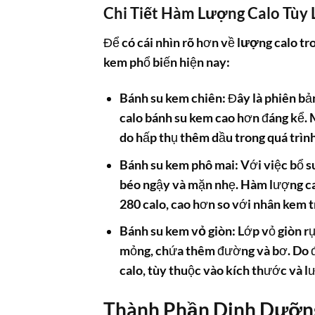
Chi Tiết Hàm Lượng Calo Tùy 
Để có cái nhìn rõ hơn về
lượng calo tr
kem
phổ biến hiện nay:
Bánh su kem chiên:
Đây là phiên bả
calo bánh su kem
cao hơn đáng kể. 
do hấp thụ thêm dầu trong quá trình
Bánh su kem phô mai:
Với việc bổ s
béo ngậy và mặn nhẹ. Hàm lượng
c
280 calo, cao hơn so với nhân kem 
Bánh su kem vỏ giòn:
Lớp vỏ giòn r
mỏng, chứa thêm đường và bơ. Do đó
calo, tùy thuộc vào kích thước và l
Thành Phần Dinh Dưỡng