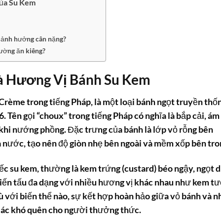
ủa Su Kem
t ảnh hưởng cân nặng?
ường ăn kiêng?
à Hương Vị Bánh Su Kem
 Crème trong tiếng Pháp, là một loại bánh ngọt truyền thố
16. Tên gọi “choux” trong tiếng Pháp có nghĩa là bắp cải, ám
 khi nướng phồng. Đặc trưng của bánh là lớp vỏ rỗng bên
và nước, tạo nên độ giòn nhẹ bên ngoài và mềm xốp bên tro
ếc su kem, thường là kem trứng (custard) béo ngậy, ngọt d
ến tấu đa dạng với nhiều hương vị khác nhau như kem tư
Dù với biến thể nào, sự kết hợp hoàn hảo giữa vỏ bánh và n
giác khó quên cho người thưởng thức.