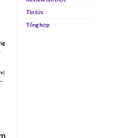
Tin tức
Tổng hợp
ng
o
vị
 –
em