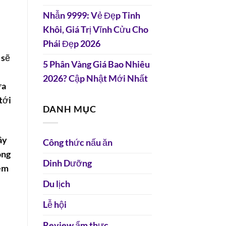
Nhẫn 9999: Vẻ Đẹp Tinh
Khôi, Giá Trị Vĩnh Cửu Cho
Phái Đẹp 2026
 sẽ
5 Phân Vàng Giá Bao Nhiêu
2026? Cập Nhật Mới Nhất
ứa
tới
DANH MỤC
ây
Công thức nấu ăn
óng
Dinh Dưỡng
em
Du lịch
Lễ hội
Review ẩm thực