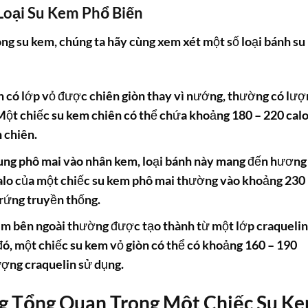
Loại Su Kem Phổ Biến
ong su kem
, chúng ta hãy cùng xem xét một số loại
bánh su
n có lớp vỏ được chiên giòn thay vì nướng, thường có lượ
Một chiếc su kem chiên có thể chứa khoảng 180 – 220 cal
 chiên.
ung phô mai vào nhân kem, loại bánh này mang đến hương 
alo
của một chiếc su kem phô mai thường vào khoảng 230
trứng truyền thống.
ụm bên ngoài thường được tạo thành từ một lớp craquelin
, một chiếc su kem vỏ giòn có thể có khoảng 160 – 190
ượng craquelin sử dụng.
 Tổng Quan Trong Một Chiếc Su K