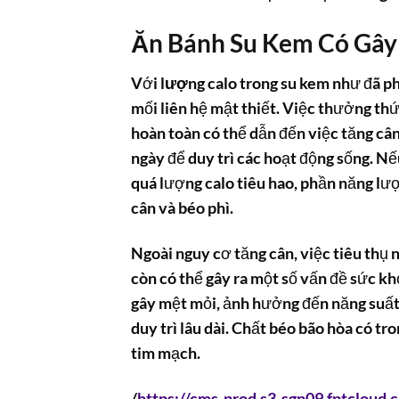
Ăn Bánh Su Kem Có Gây
Với
lượng calo trong su kem
như đã ph
mối liên hệ mật thiết. Việc thưởng th
hoàn toàn có thể dẫn đến việc tăng câ
ngày để duy trì các hoạt động sống. N
quá lượng calo tiêu hao, phần năng lư
cân và béo phì.
Ngoài nguy cơ tăng cân, việc tiêu thụ
còn có thể gây ra một số vấn đề sức k
gây mệt mỏi, ảnh hưởng đến năng suất
duy trì lâu dài. Chất béo bão hòa có 
tim mạch.
/
https://cms-prod.s3-sgn09.fptcloud