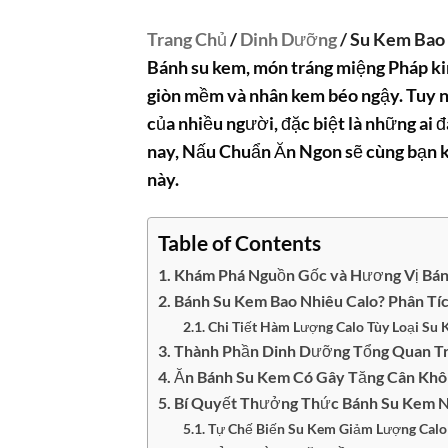
Trang Chủ
/
Dinh Dưỡng
/ Su Kem Bao 
Bánh su kem, món tráng miệng Pháp kin
giòn mềm và nhân kem béo ngậy. Tuy n
của nhiều người, đặc biệt là những ai 
nay, Nấu Chuẩn Ăn Ngon sẽ cùng bạn kh
này.
Table of Contents
Khám Phá Nguồn Gốc và Hương Vị Bá
Bánh Su Kem Bao Nhiêu Calo? Phân T
Chi Tiết Hàm Lượng Calo Tùy Loại Su
Thành Phần Dinh Dưỡng Tổng Quan T
Ăn Bánh Su Kem Có Gây Tăng Cân Khô
Bí Quyết Thưởng Thức Bánh Su Kem N
Tự Chế Biến Su Kem Giảm Lượng Calo 