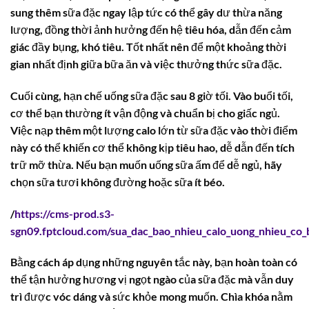
sung thêm sữa đặc ngay lập tức có thể gây dư thừa năng
lượng, đồng thời ảnh hưởng đến hệ tiêu hóa, dẫn đến cảm
giác đầy bụng, khó tiêu. Tốt nhất nên để một khoảng thời
gian nhất định giữa bữa ăn và việc thưởng thức sữa đặc.
Cuối cùng, hạn chế uống sữa đặc sau 8 giờ tối. Vào buổi tối,
cơ thể bạn thường ít vận động và chuẩn bị cho giấc ngủ.
Việc nạp thêm một lượng calo lớn từ sữa đặc vào thời điểm
này có thể khiến cơ thể không kịp tiêu hao, dễ dẫn đến tích
trữ mỡ thừa. Nếu bạn muốn uống sữa ấm để dễ ngủ, hãy
chọn sữa tươi không đường hoặc sữa ít béo.
/
https://cms-prod.s3-
sgn09.fptcloud.com/sua_dac_bao_nhieu_calo_uong_nhieu_co
Bằng cách áp dụng những nguyên tắc này, bạn hoàn toàn có
thể tận hưởng hương vị ngọt ngào của sữa đặc mà vẫn duy
trì được vóc dáng và sức khỏe mong muốn. Chìa khóa nằm