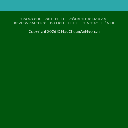
TRANG CHỦ
GIỚI THIỆU
CÔNG THỨC NẤU ĂN
REVIEW ẨM THỰC
DU LỊCH
LỄ HỘI
TIN TỨC
LIÊN HỆ
Copyright 2026 ©
NauChuanAnNgon.vn