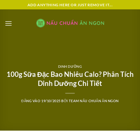
Bỏ
ADD ANYTHING HERE OR JUST REMOVE IT...
qua
nội
dung
DINH DƯỠNG
100g Sữa Đặc Bao Nhiêu Calo? Phân Tích
Dinh Dưỡng Chi Tiết
ĐĂNG VÀO
19/10/2025
BỞI
TEAM NẤU CHUẨN ĂN NGON