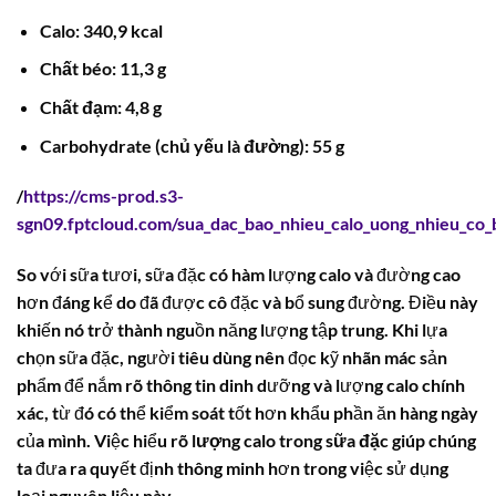
Calo
: 340,9 kcal
Chất béo
: 11,3 g
Chất đạm
: 4,8 g
Carbohydrate (chủ yếu là đường)
: 55 g
/
https://cms-prod.s3-
sgn09.fptcloud.com/sua_dac_bao_nhieu_calo_uong_nhieu_co
So với sữa tươi, sữa đặc có hàm lượng calo và đường cao
hơn đáng kể do đã được cô đặc và bổ sung đường. Điều này
khiến nó trở thành nguồn năng lượng tập trung. Khi lựa
chọn sữa đặc, người tiêu dùng nên đọc kỹ nhãn mác sản
phẩm để nắm rõ thông tin dinh dưỡng và lượng calo chính
xác, từ đó có thể kiểm soát tốt hơn khẩu phần ăn hàng ngày
của mình. Việc hiểu rõ
lượng calo trong sữa đặc
giúp chúng
ta đưa ra quyết định thông minh hơn trong việc sử dụng
loại nguyên liệu này.