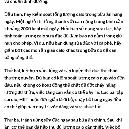
và chuẩn dinh dưỡng:
Đầu tiên, hãy kiểm soát tổng lượng calo trong bữa ăn hàng
ngày. Một người trưởng thành với cân nặng trung bình cần
khoảng 2000 kcal mỗi ngày. Nếu bạn sử dụng sữa đặc, hãy
tính toán
lượng calo sữa đặc
để đảm bảo nó nằm trong giới
hạn cho phép. Ví dụ, nếu bạn dùng sữa đặc với cà phê, hãy
giảm bớt các món ăn giàu calo khác trong bữa đó để cân
bằng tổng thể.
Thứ hai, kết hợp vận động và tập luyện thể dục thể thao
thường xuyên. Dù bạn có kiểm soát lượng calo nạp vào đến
đâu, nếu không có hoạt động thể chất để đốt cháy năng
lượng dư thừa, việc tăng cân vẫn có thể xảy ra. Các bài tập
cardio, HIIT hoặc đơn giản là đi bộ, chạy bộ hàng ngày đều
có thể giúp bạn duy trì vóc dáng và sức khỏe tốt.
Thứ ba, tránh uống sữa đặc ngay sau bữa ăn chính. Sau khi
ăn, cơ thể bạn đã hấp thụ đủ lượng calo cần thiết. Việc bổ