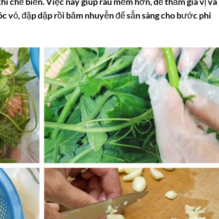
hi chế biến. Việc này giúp rau mềm hơn, dễ thấm gia vị và
bóc vỏ, đập dập rồi băm nhuyễn để sẵn sàng cho bước phi