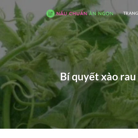
Bỏ
qua
TRANG
nội
dung
Bí quyết xào ra