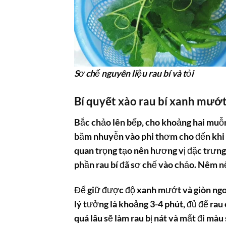
Sơ chế nguyên liệu rau bí và tỏi
Bí quyết xào rau bí xanh mướt
Bắc chảo lên bếp, cho khoảng hai muỗn
băm nhuyễn vào phi thơm cho đến khi 
quan trọng tạo nên hương vị đặc trưn
phần
rau bí
đã sơ chế vào chảo. Nêm nếm
Để giữ được độ xanh mướt và giòn ng
lý tưởng là khoảng 3-4 phút, đủ để rau
quá lâu sẽ làm rau bị nát và mất đi màu