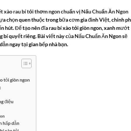
ết xào rau bí tỏi thơm ngon chuẩn vị Nấu Chuẩn Ăn Ngon
lựa chọn quen thuộc trong bữa cơm gia đình Việt, chinh p
n hút. Để tạo nên đĩa
rau bí xào tỏi
giòn ngon, xanh mướt
 bí quyết riêng. Bài viết này của Nấu Chuẩn Ăn Ngon sẽ
dẫn ngay tại gian bếp nhà bạn.
o tỏi giòn ngon
g
ng điệu
gon
n hấp dẫn
í xào tỏi