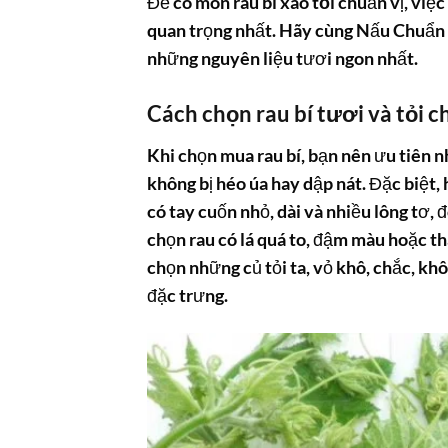
Để có món
rau bí xào tỏi
chuẩn vị, việc
quan trọng nhất. Hãy cùng Nấu Chuẩn
những nguyên liệu tươi ngon nhất.
Cách chọn rau bí tươi và tỏi 
Khi chọn mua
rau bí
, bạn nên ưu tiên 
không bị héo úa hay dập nát. Đặc biệt,
có tay cuốn nhỏ, dài và nhiều lông tơ, 
chọn rau có lá quá to, đậm màu hoặc th
chọn những củ tỏi ta, vỏ khô, chắc, 
đặc trưng.