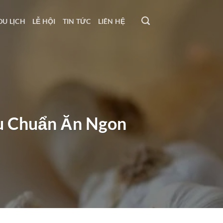
DU LỊCH
LỄ HỘI
TIN TỨC
LIÊN HỆ
ấu Chuẩn Ăn Ngon