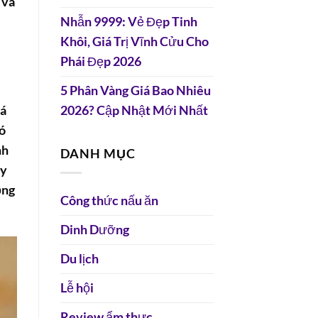
 và
Nhẫn 9999: Vẻ Đẹp Tinh
Khôi, Giá Trị Vĩnh Cửu Cho
Phái Đẹp 2026
5 Phân Vàng Giá Bao Nhiêu
lá
2026? Cập Nhật Mới Nhất
bó
nh
DANH MỤC
ãy
ồng
Công thức nấu ăn
Dinh Dưỡng
Du lịch
Lễ hội
Review ẩm thực