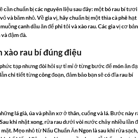
ẽ cần chuẩn bị các nguyên liệu sau đây: một bó
rau bí
tươi
 vỏ và băm nhỏ. Về gia vị, hãy chuẩn bị một thìa cà phê hạt
 muỗng canh dầu ăn để phi tỏi và xào rau. Các gia vị cơ bản
 và đậm đà.
 xào rau bí đúng điệu
phức tạp nhưng đòi hỏi sự tỉ mỉ ở từng bước để món ăn đạ
ẫn chi tiết từng công đoạn, đảm bảo bạn sẽ có đĩa
rau bí
 những lá già, úa và phần xơ ở thân, cuống và lá. Bước này r
. Sau khi nhặt xong, rửa rau dưới vòi nước chảy nhiều lần 
bề mặt. Mẹo nhỏ từ Nấu Chuẩn Ăn Ngon là sau khi rửa sạch,