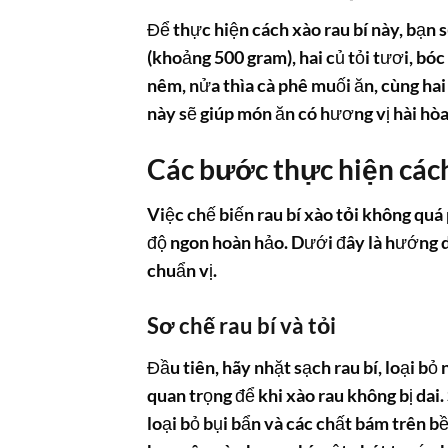
Để thực hiện
cách xào rau bí
này, bạn s
(khoảng 500 gram), hai củ tỏi tươi, bóc
nêm, nửa thìa cà phê muối ăn, cùng hai
này sẽ giúp món ăn có hương vị hài hòa
Các bước thực hiện cách
Việc chế biến
rau bí xào tỏi
không quá 
độ ngon hoàn hảo. Dưới đây là hướng d
chuẩn vị.
Sơ chế rau bí và tỏi
Đầu tiên, hãy nhặt sạch
rau bí
, loại bỏ
quan trọng để khi xào rau không bị dai
loại bỏ bụi bẩn và các chất bám trên 