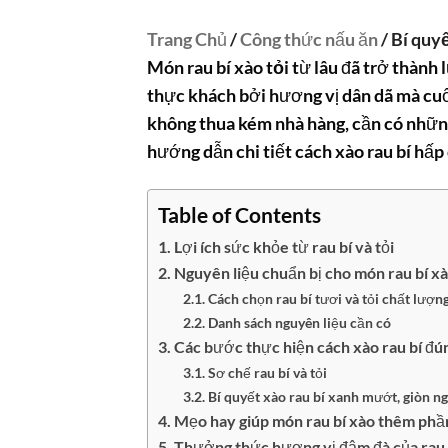
Trang Chủ
/
Công thức nấu ăn
/ Bí quy
Món
rau bí xào tỏi
từ lâu đã trở thành 
thực khách bởi hương vị dân dã mà cuố
không thua kém nhà hàng, cần có những
hướng dẫn chi tiết
cách xào rau bí
hấp 
Table of Contents
Lợi ích sức khỏe từ rau bí và tỏi
Nguyên liệu chuẩn bị cho món rau bí xà
Cách chọn rau bí tươi và tỏi chất lượn
Danh sách nguyên liệu cần có
Các bước thực hiện cách xào rau bí đú
Sơ chế rau bí và tỏi
Bí quyết xào rau bí xanh mướt, giòn n
Mẹo hay giúp món rau bí xào thêm phầ
Thưởng thức hương vị đậm đà của rau b