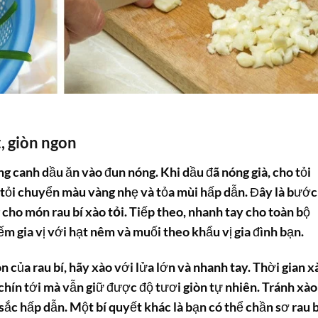
, giòn ngon
g canh dầu ăn vào đun nóng. Khi dầu đã nóng già, cho tỏi
tỏi chuyển màu vàng nhẹ và tỏa mùi hấp dẫn. Đây là bước
g cho món
rau bí xào tỏi
. Tiếp theo, nhanh tay cho toàn bộ
 gia vị với hạt nêm và muối theo khẩu vị gia đình bạn.
on của
rau bí
, hãy xào với lửa lớn và nhanh tay. Thời gian x
 chín tới mà vẫn giữ được độ tươi giòn tự nhiên. Tránh xào
 sắc hấp dẫn. Một bí quyết khác là bạn có thể chần sơ rau b