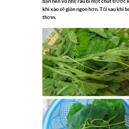
bạn nên vò nhẹ rau bí một chút trước k
khi xào sẽ giòn ngon hơn. Tỏi sau khi 
thơm.