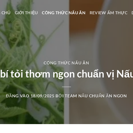
 CHỦ
GIỚI THIỆU
CÔNG THỨC NẤU ĂN
REVIEW ẨM THỰC
CÔNG THỨC NẤU ĂN
u bí tỏi thơm ngon chuẩn vị N
ĐĂNG VÀO
18/09/2025
BỞI
TEAM NẤU CHUẨN ĂN NGON