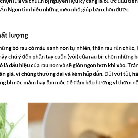
 chọn lựa và chuẩn bị nguyên liệu kỹ càng là bước đầu tiên
 Ăn Ngon tìm hiểu những mẹo nhỏ giúp bạn chọn được
chất lượng
những bó rau có màu xanh non tự nhiên, thân rau rắn chắc, 
 hãy chú ý đến phần tay cuốn (vòi) của rau bí: chọn những 
đó là dấu hiệu của rau non và sẽ giòn ngon hơn khi xào. Trá
ân già, vì chúng thường dai và kém hấp dẫn. Đối với tỏi, h
không bị mọc mầm hay ẩm mốc để đảm bảo hương vị thơm n