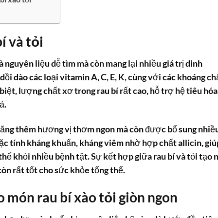
í và tỏi
 là nguyên liệu dễ tìm mà còn mang lại nhiều giá trị dinh
ồi dào các loại vitamin A, C, E, K, cùng với các khoáng ch
biệt, lượng chất xơ trong rau bí rất cao, hỗ trợ hệ tiêu hóa
ả.
ỉ tăng thêm hương vị thơm ngon mà còn được bổ sung nhiề
đặc tính kháng khuẩn, kháng viêm nhờ hợp chất allicin, giú
thể khỏi nhiều bệnh tật. Sự kết hợp giữa
rau bí
và tỏi tạo 
n rất tốt cho sức khỏe tổng thể.
o món rau bí xào tỏi giòn ngon