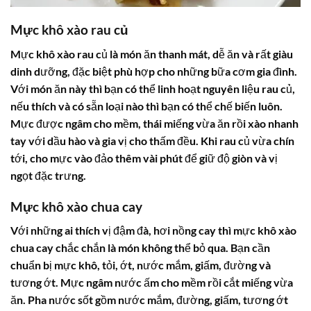
Mực khô xào rau củ
Mực khô xào rau củ là món ăn thanh mát, dễ ăn và rất giàu
dinh dưỡng, đặc biệt phù hợp cho những bữa cơm gia đình.
Với món ăn này thì bạn có thể linh hoạt nguyên liệu rau củ,
nếu thích và có sẵn loại nào thì bạn có thể chế biến luôn.
Mực được ngâm cho mềm, thái miếng vừa ăn rồi xào nhanh
tay với dầu hào và gia vị cho thấm đều. Khi rau củ vừa chín
tới, cho mực vào đảo thêm vài phút để giữ độ giòn và vị
ngọt đặc trưng.
Mực khô xào chua cay
Với những ai thích vị đậm đà, hơi nồng cay thì mực khô xào
chua cay chắc chắn là món không thể bỏ qua. Bạn cần
chuẩn bị mực khô, tỏi, ớt, nước mắm, giấm, đường và
tương ớt. Mực ngâm nước ấm cho mềm rồi cắt miếng vừa
ăn. Pha nước sốt gồm nước mắm, đường, giấm, tương ớt