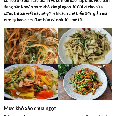
còn có thể biến tấu thành vô số món xào hấp dẫn. Nếu bạn
đang băn khoăn mực khô xào gì ngon để đổi vị cho bữa
cơm, thì bài viết này sẽ gợi ý 8 cách chế biến đơn giản mà
cực kỳ hao cơm, đảm bảo cả nhà đều mê tít.
Mực khô xào chua ngọt