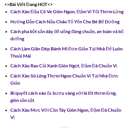
<>Bài Viết Đang HOT<>
Cách Xào Đậu Cô Ve Giòn Ngon, Đậm Vị Tỏi Thơm Lừng
Hướng Dẫn Cách Nấu Cháo Tổ Yến Cho Bé Bổ Dưỡng
Cách pha bột sắn dây để uống đúng chuẩn, an toàn và bổ
dưỡng
Cách Làm Giãn Dép Bánh Mì Đơn Giản Tại Nhà Để Luôn
Thoải Mái
Cách Xào Rau Cải Xanh Giòn Ngọt, Đậm Đà Chuẩn Vị
Cách Xào Sò Lông Thơm Ngon Chuẩn Vị Tại Nhà Đơn
Giản
Bí quyết cách xào ốc bươu vàng với lá lốt thơm lừng,
giòn sần sật
Cách Xào Mực Với Cần Tây Giòn Ngon, Đậm Đà Chuẩn
Vị