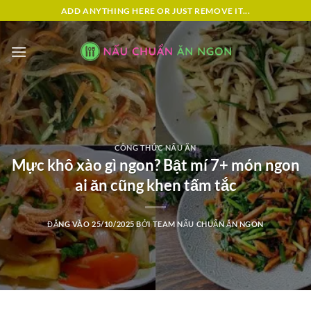
Bỏ
ADD ANYTHING HERE OR JUST REMOVE IT...
qua
nội
dung
CÔNG THỨC NẤU ĂN
Mực khô xào gì ngon? Bật mí 7+ món ngon
ai ăn cũng khen tấm tắc
ĐĂNG VÀO
25/10/2025
BỞI
TEAM NẤU CHUẨN ĂN NGON