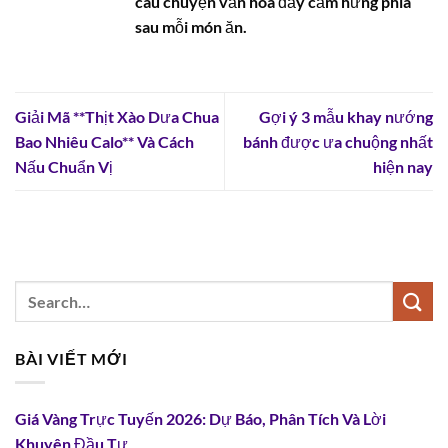
câu chuyện văn hóa đầy cảm hứng phía
sau mỗi món ăn.
Giải Mã **Thịt Xào Dưa Chua
Gợi ý 3 mẫu khay nướng
Bao Nhiêu Calo** Và Cách
bánh được ưa chuộng nhất
Nấu Chuẩn Vị
hiện nay
BÀI VIẾT MỚI
Giá Vàng Trực Tuyến 2026: Dự Báo, Phân Tích Và Lời
Khuyên Đầu Tư