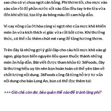
sao cho có vị chua ngọt cân bằng. Phi thơm tỏi, cho mực vào
xào săn rồi đổ phần nước sốt vào đảo đều tay trên lửa vừa
đến khi sệt lại, tạo lớp áo bóng màu đỏ cam hấp dẫn.
Vị cay nồng của ớt hòa cùng vị ngọt nhẹ của mực khô khiến
món ăn vừa kích thích vị giác vừa rất bắt cơm. Khi thưởng
thức, có thể rắc thêm chút mè rang để tăng hương thơm.
Trên đây là những gợi ý giải đáp cho câu hỏi mực khô xào gì
ngon, giúp bạn biến nguyên liệu quen thuộc thành những
món ăn hấp dẫn. Bài viết được tham khảo từ 36Foods, đây
là thương hiệu uy tín nên bạn hoàn toàn có thể yên tâm về
chất lượng nội dung. 36Foods cũng đã từng hỗ trợ tư vấn
nội dung cho báo Long An, bạn có thể đọc thêm tại:
>>>
Giò chả còn dư, bảo quản thế nào để tránh lãng phí?