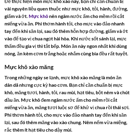
Để thực hiện món mực khô xào này, bạn chỉ cần chuẩn bị
vài nguyên liệu quen thuộc như mực khô, tỏi, hành, đường,
giấm và ớt.
Mực khô
nên ngâm nước ấm cho mềm rồi cắt
miếng vừa ăn. Phi thơm hành tỏi, cho mực vào đảo nhanh
tay đến khi săn lại, sau đó thêm hỗn hợp đường, giấm và ớt
vào để tạo vị chua ngọt hài hòa. Khi nước sốt sánh lại, mực
thấm đều gia vị thì tắt bếp. Món ăn này ngon nhất khi dùng
nóng, ăn kèm cơm trắng hoặc nhắm cùng bia đều rất tuyệt.
Mực khô xào măng
Trong những ngày se lạnh, mực khô xào măng là món ăn
dân dã nhưng cực kỳ hao cơm. Bạn chỉ cần chuẩn bị mực
khô, măng tươi, hành, tỏi, rau mùi, hạt tiêu, bột nêm và chút
dầu ăn. Mực khô đem ngâm nước ấm cho mềm rồi cắt
miếng vừa ăn, măng tươi luộc sơ để khử vị chua rồi thái sợi.
Phi thơm hành tỏi, cho mực vào đảo nhanh tay đến khi săn
lại, sau đó thêm măng vào xào chung. Nêm nếm vừa miệng,
rắc thêm ít hạt tiêu cho dậy mùi.