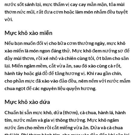
nước sốt sánh lại, mực thấm vị cay cay mằn mặn, tỏa mùi
thơm nức mũi, rất đưa cơm hoặc làm món nhắm đều tuyệt
vời.
Mực khô xào miến
Nếu bạn muốn đổi vị cho bữa cơm thường ngày, mực khô
xào miến là món ngon đáng thử. Mực khô đem nướng sơ để
dậy mùi thơm, rồi xé nhỏ và chiên cùng tỏi, ớt băm cho săn
lại. Miến ngâm mềm, cắt vừa ăn, sau đó xào cùng cà rốt,
hành tây hoặc giá đỗ để tăng hương vị. Khi rau gần chín,
cho phần mực đã xào vào đảo đều, nêm nếm với nước mắm
chua ngọt để các nguyên liệu quyện hương.
Mực khô xào dứa
Chuẩn bị sẵn mực khô, dứa (thơm), cà chua, hành lá, hành
tím, nước mắm và gia vị thông thường. Mực khô ngâm
nước ấm cho mềm rồi cắt miếng vừa ăn. Dứa và cà chua
thái lát. Phi thơm hành tím, cho mực vào đảo đến khi săn lại