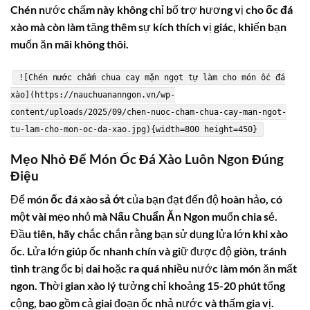
Chén nước chấm này không chỉ bổ trợ hương vị cho
ốc đá
xào
mà còn làm tăng thêm sự kích thích vị giác, khiến bạn
muốn ăn mãi không thôi.
![Chén nước chấm chua cay mặn ngọt tự làm cho món ốc đá
xào](https://nauchuananngon.vn/wp-
content/uploads/2025/09/chen-nuoc-cham-chua-cay-man-ngot-
tu-lam-cho-mon-oc-da-xao.jpg){width=800 height=450}
Mẹo Nhỏ Để Món
Ốc Đá Xào
Luôn Ngon Đúng
Điệu
Để món
ốc đá xào sả ớt
của bạn đạt đến độ hoàn hảo, có
một vài mẹo nhỏ mà
Nấu Chuẩn Ăn Ngon
muốn chia sẻ.
Đầu tiên, hãy chắc chắn rằng bạn sử dụng lửa lớn khi xào
ốc. Lửa lớn giúp ốc nhanh chín và giữ được độ giòn, tránh
tình trạng ốc bị dai hoặc ra quá nhiều nước làm món ăn mất
ngon. Thời gian xào lý tưởng chỉ khoảng 15-20 phút tổng
cộng, bao gồm cả giai đoạn ốc nhả nước và thấm gia vị.