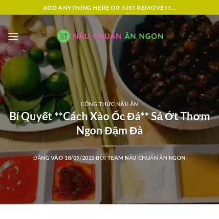
Bỏ
ADD ANYTHING HERE OR JUST REMOVE IT...
qua
nội
dung
CÔNG THỨC NẤU ĂN
Bí Quyết **Cách Xào Ốc Đá** Sả Ớt Thơm
Ngon Đậm Đà
ĐĂNG VÀO
18/09/2025
BỞI
TEAM NẤU CHUẨN ĂN NGON