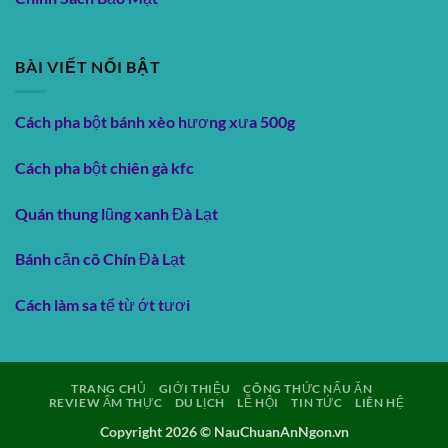
BÀI VIẾT NỔI BẬT
Cách pha bột bánh xèo hương xưa 500g
Cách pha bột chiên gà kfc
Quán thung lũng xanh Đà Lạt
Bánh căn cô Chín Đà Lạt
Cách làm sa tế từ ớt tươi
TRANG CHỦ
GIỚI THIỆU
CÔNG THỨC NẤU ĂN
REVIEW ẨM THỰC
DU LỊCH
LỄ HỘI
TIN TỨC
LIÊN HỆ
Copyright 2026 ©
NauChuanAnNgon.vn