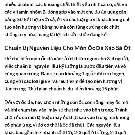
nhiều protein, các khoáng chất thiết yếu như canxi, sắt và
các vitamin nhóm B, đóng góp vào một chế độ ăn uống cân
bằng. Sự kết hợp với sả, ớt và các loại gia vị khác không chỉ
tạo nên hương vị bùng nổ mà còn tăng cường các chất
chống oxy hóa, mang lại lợi ích sức khỏe đáng kể.
Chuẩn Bị Nguyên Liệu Cho Món
Ốc Đá Xào Sả Ớt
Để chế biến món
ốc đá xào sả ớt
thơm ngon cho 3-4 người,
việc chuẩn bị nguyên liệu kỹ lưỡng là bước đầu tiên và vô
cùng quan trọng. Bạn sẽ cần khoảng 1kg
ốc đá
tươi ngon,
cùng với các loại gia vị và rau thơm để tạo nên hương vị
đặc trưng. Thời gian chuẩn bị dự kiến khoảng 15 phút.
Đối với
ốc đá
, hãy chọn những con ốc còn sống, mày ốc mở
và khi chạm tay vào, mày sẽ thụt nhẹ vào bên trong. Tránh
chọn ốc có mùi lạ hoặc mày ốc thụt sâu vào trong mà không
có phản ứng, vì đó có thể là ốc đã chết. Các nguyên liệu
khác bao gồm 5-7 nhánh sả tươi, 2-3 quả ớt sừng, 2-3 quả