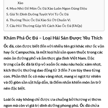
Xào
Mẹo Nhỏ Để Món Ốc Đá Xào Luôn Ngon Đúng Điệu
Giá Trị Dinh Dưỡng Tuyệt Vời Từ Ốc Đá
Thưởng Thức Ốc Đá Xào Sả Ớt Chuẩn Vị
Câu Hỏi Thường Gặp Về Cách Xào Ốc Đá (FAQs)
Khám Phá
Ốc Đá
– Loại Hải Sản Được Yêu Thích
Ốc đá
, còn được biết đến với nhiều tên gọi khác như ốc vặn
hay ốc Campuchia, là một loại hải sản quen thuộc trong các
món ăn đường phố và ẩm thực gia đình Việt Nam. Đặc
trưng của
ốc đá
là lớp vỏ xoắn ốc màu nâu hoặc xám nhạt,
kích thước thường dao động từ 3 đến 7 cm tùy theo từng
con. Phần thịt ốc có màu vàng nhạt, mang vị ngọt tự nhiên
và độ giòn sần sật hấp dẫn, là điểm nhấn khiến món ăn trở
nên đặc biệt.
Loài ốc này không chỉ được ưa chuộng bởi hương vị thơm
ngon mà còn vì giá trị dinh dưỡng phong phú.
Ốc đá
chứa