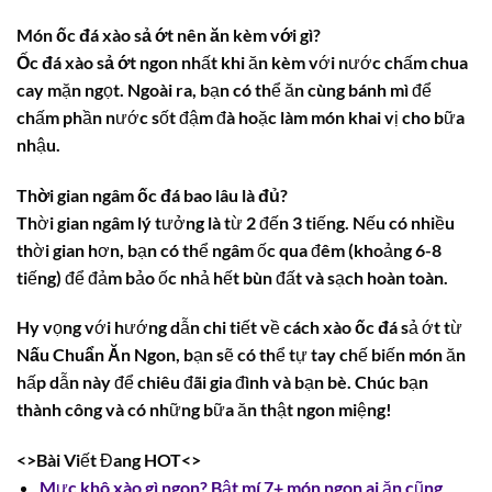
Món ốc đá xào sả ớt nên ăn kèm với gì?
Ốc đá xào sả ớt
ngon nhất khi ăn kèm với nước chấm chua
cay mặn ngọt. Ngoài ra, bạn có thể ăn cùng bánh mì để
chấm phần nước sốt đậm đà hoặc làm món khai vị cho bữa
nhậu.
Thời gian ngâm ốc đá bao lâu là đủ?
Thời gian ngâm lý tưởng là từ 2 đến 3 tiếng. Nếu có nhiều
thời gian hơn, bạn có thể ngâm ốc qua đêm (khoảng 6-8
tiếng) để đảm bảo ốc nhả hết bùn đất và sạch hoàn toàn.
Hy vọng với hướng dẫn chi tiết về
cách xào ốc đá
sả ớt từ
Nấu Chuẩn Ăn Ngon
, bạn sẽ có thể tự tay chế biến món ăn
hấp dẫn này để chiêu đãi gia đình và bạn bè. Chúc bạn
thành công và có những bữa ăn thật ngon miệng!
<>Bài Viết Đang HOT<>
Mực khô xào gì ngon? Bật mí 7+ món ngon ai ăn cũng