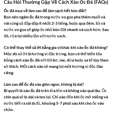
Câu Hỏi Thường Gặp Về
Cách Xào Ốc Đá
(FAQs)
Ốc đá mua về làm sao để làm sạch hết bùn đất?
Bạn nên ngâm
ốc đá
trong nước vo gạo pha thêm muối và
vài cọng sả đập dập ít nhất 2-3 tiếng, hoặc qua đêm. Sả và
nước vo gạo sẽ giúp ốc nhả bùn đất nhanh và sạch hơn. Sau
đó, rửa lại nhiều lần với nước sạch.
Có thể thay thế sả ớt bằng gia vị khác khi xào ốc đá không?
Mặc dù sả ớt là hương vị đặc trưng, bạn có thể biến tấu
bằng cách xào
ốc đá
với tỏi bơ, me, dừa hoặc sa tế tùy theo
sở thích. Mỗi cách xào sẽ mang lại một hương vị độc đáo
riêng.
Làm sao để ốc đá xào giòn ngon, không bị dai?
Bí quyết là xào
ốc đá
trên lửa lớn và không xào quá lâu. Ốc
chín quá sẽ bị dai và teo lại. Chỉ xào đến khi ốc mở miệng và
nước tiết ra sôi là đủ, khoảng 5-7 phút sau khi cho ốc vào
chảo.