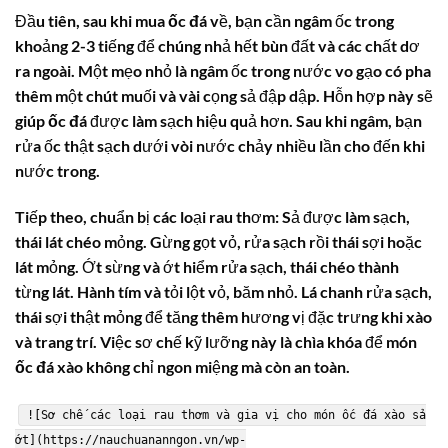
Đầu tiên, sau khi mua
ốc đá
về, bạn cần ngâm ốc trong
khoảng 2-3 tiếng để chúng nhả hết bùn đất và các chất dơ
ra ngoài. Một mẹo nhỏ là ngâm ốc trong nước vo gạo có pha
thêm một chút muối và vài cọng sả đập dập. Hỗn hợp này sẽ
giúp
ốc đá
được làm sạch hiệu quả hơn. Sau khi ngâm, bạn
rửa ốc thật sạch dưới vòi nước chảy nhiều lần cho đến khi
nước trong.
Tiếp theo, chuẩn bị các loại rau thơm: Sả được làm sạch,
thái lát chéo mỏng. Gừng gọt vỏ, rửa sạch rồi thái sợi hoặc
lát mỏng. Ớt sừng và ớt hiểm rửa sạch, thái chéo thành
từng lát. Hành tím và tỏi lột vỏ, băm nhỏ. Lá chanh rửa sạch,
thái sợi thật mỏng để tăng thêm hương vị đặc trưng khi xào
và trang trí. Việc sơ chế kỹ lưỡng này là chìa khóa để món
ốc đá xào
không chỉ ngon miệng mà còn an toàn.
![Sơ chế các loại rau thơm và gia vị cho món ốc đá xào sả
ớt](https://nauchuananngon.vn/wp-