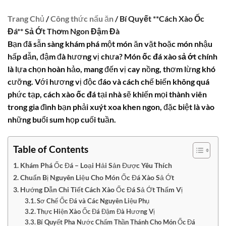
Trang Chủ
/
Công thức nấu ăn
/ Bí Quyết **Cách Xào Ốc
Đá** Sả Ớt Thơm Ngon Đậm Đà
Bạn đã sẵn sàng khám phá một món ăn vặt hoặc món nhậu
hấp dẫn, đậm đà hương vị chưa? Món
ốc đá xào sả ớt
chính
là lựa chọn hoàn hảo, mang đến vị cay nồng, thơm lừng khó
cưỡng. Với hương vị độc đáo và cách chế biến không quá
phức tạp,
cách xào ốc đá
tại nhà sẽ khiến mọi thành viên
trong gia đình bạn phải xuýt xoa khen ngon, đặc biệt là vào
những buổi sum họp cuối tuần.
Table of Contents
Khám Phá Ốc Đá – Loại Hải Sản Được Yêu Thích
Chuẩn Bị Nguyên Liệu Cho Món Ốc Đá Xào Sả Ớt
Hướng Dẫn Chi Tiết Cách Xào Ốc Đá Sả Ớt Thấm Vị
Sơ Chế Ốc Đá và Các Nguyên Liệu Phụ
Thực Hiện Xào Ốc Đá Đậm Đà Hương Vị
Bí Quyết Pha Nước Chấm Thần Thánh Cho Món Ốc Đá