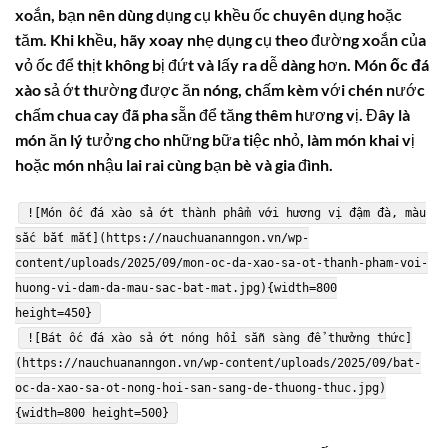
xoắn, bạn nên dùng dụng cụ khều ốc chuyên dụng hoặc
tăm. Khi khều, hãy xoay nhẹ dụng cụ theo đường xoắn của
vỏ ốc để thịt không bị đứt và lấy ra dễ dàng hơn. Món
ốc đá
xào
sả ớt thường được ăn nóng, chấm kèm với chén nước
chấm chua cay đã pha sẵn để tăng thêm hương vị. Đây là
món ăn lý tưởng cho những bữa tiệc nhỏ, làm món khai vị
hoặc món nhậu lai rai cùng bạn bè và gia đình.
![Món ốc đá xào sả ớt thành phẩm với hương vị đậm đà, màu
sắc bắt mắt](https://nauchuananngon.vn/wp-
content/uploads/2025/09/mon-oc-da-xao-sa-ot-thanh-pham-voi-
huong-vi-dam-da-mau-sac-bat-mat.jpg){width=800
height=450}
![Bát ốc đá xào sả ớt nóng hổi sẵn sàng để thưởng thức]
(https://nauchuananngon.vn/wp-content/uploads/2025/09/bat-
oc-da-xao-sa-ot-nong-hoi-san-sang-de-thuong-thuc.jpg)
{width=800 height=500}