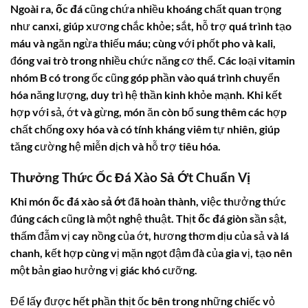
Ngoài ra,
ốc đá
cũng chứa nhiều khoáng chất quan trọng
như canxi, giúp xương chắc khỏe; sắt, hỗ trợ quá trình tạo
máu và ngăn ngừa thiếu máu; cùng với phốt pho và kali,
đóng vai trò trong nhiều chức năng cơ thể. Các loại vitamin
nhóm B có trong ốc cũng góp phần vào quá trình chuyển
hóa năng lượng, duy trì hệ thần kinh khỏe mạnh. Khi kết
hợp với sả, ớt và gừng, món ăn còn bổ sung thêm các hợp
chất chống oxy hóa và có tính kháng viêm tự nhiên, giúp
tăng cường hệ miễn dịch và hỗ trợ tiêu hóa.
Thưởng Thức
Ốc Đá Xào
Sả Ớt Chuẩn Vị
Khi món
ốc đá xào sả ớt
đã hoàn thành, việc thưởng thức
đúng cách cũng là một nghệ thuật. Thịt
ốc đá
giòn sần sật,
thấm đẫm vị cay nồng của ớt, hương thơm dịu của sả và lá
chanh, kết hợp cùng vị mặn ngọt đậm đà của gia vị, tạo nên
một bản giao hưởng vị giác khó cưỡng.
Để lấy được hết phần thịt ốc bên trong những chiếc vỏ