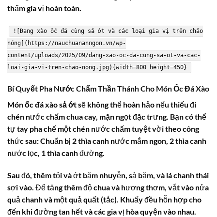
thấm gia vị hoàn toàn.
![Đang xào ốc đá cùng sả ớt và các loại gia vị trên chảo
nóng](https://nauchuananngon.vn/wp-
content/uploads/2025/09/dang-xao-oc-da-cung-sa-ot-va-cac-
loai-gia-vi-tren-chao-nong.jpg){width=800 height=450}
Bí Quyết Pha Nước Chấm Thần Thánh Cho Món
Ốc Đá Xào
Món
ốc đá xào sả ớt
sẽ không thể hoàn hảo nếu thiếu đi
chén nước chấm chua cay, mặn ngọt đặc trưng. Bạn có thể
tự tay pha chế một chén nước chấm tuyệt vời theo công
thức sau: Chuẩn bị 2 thìa canh nước mắm ngon, 2 thìa canh
nước lọc, 1 thìa canh đường.
Sau đó, thêm tỏi và ớt băm nhuyễn, sả băm, và lá chanh thái
sợi vào. Để tăng thêm độ chua và hương thơm, vắt vào nửa
quả chanh và một quả quất (tắc). Khuấy đều hỗn hợp cho
đến khi đường tan hết và các gia vị hòa quyện vào nhau.