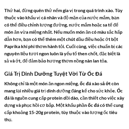
Thứ hai, đừng quên thử nếm gia vị trong quá trình xào. Tùy
thuộc vào khẩu vị cá nhân và độ mặn của nước mắm, bạn
có thể điều chỉnh lượng đường, nước mắm hoặc sa tế để
món ăn vừa miệng nhất. Nếu muốn món ăn có màu sắc hấp
dẫn hơn, bạn có thể thêm một chút dầu điều hoặc ớt bột
Paprika khi phi thơm hành tỏi. Cuối cùng, việc chuẩn bị các
nguyên liệu tươi ngon luôn là yếu tố then chốt, đặc biệt là
sả và ớt, để đảm bảo hương thơm nồng nàn lan tỏa.
Giá Trị Dinh Dưỡng Tuyệt Vời Từ
Ốc Đá
Không chỉ là một món ăn ngon miệng,
ốc đá xào sả ớt
còn
mang lại nhiều giá trị dinh dưỡng đáng kể cho sức khỏe.
Ốc
đá
là nguồn cung cấp protein dồi dào, cần thiết cho việc xây
dựng và phục hồi cơ bắp. Một khẩu phần
ốc đá
có thể cung
cấp khoảng 15-20g protein, tùy thuộc vào lượng ốc tiêu
thụ.