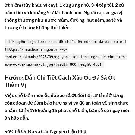
ớt hiểm (tùy khẩu vị cay), 1 củ gừng nhỏ, 3-4 tép tỏi, 2 củ
hành tím và khoảng 5-7 lá chanh non. Ngoài ra, các gia vị
thông thường như nước mắm, đường, hạt nêm, sa tế và
tương ớt cũng không thể thiếu.
![Nguyên liệu tươi ngon để chế biến món ốc đá xào sả ớt]
(https://nauchuananngon.vn/wp-
content/uploads/2025/09/nguyen-lieu-tuoi-ngon-de-che-bien-
mon-oc-da-xao-sa-ot.jpg){width=800 height=450}
Hướng Dẫn Chi Tiết
Cách Xào Ốc Đá
Sả Ớt
Thấm Vị
Việc chế biến món
ốc đá xào sả ớt
đòi hỏi sự tỉ mỉ ở từng
công đoạn để đảm bảo hương vị và độ an toàn vệ sinh thực
phẩm. Chỉ với khoảng 15 phút chế biến, bạn sẽ có ngay món
ăn hấp dẫn.
Sơ Chế
Ốc Đá
và Các Nguyên Liệu Phụ