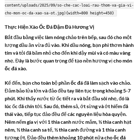
content/uploads/2025/09/so-che-cac-loai-rau-thom-va-gia-vi-
cho-mon-oc-da-xao-sa-ot.jpg){width=800 height=450}
Thực Hiện Xào
Ốc Đá
Đậm Đà Hương Vị
Bắt đầu bằng việc làm nóng chảo trên bếp, sau đó cho một
lượng dầu ăn vừa đủ vào. Khi dầu nóng, bạn phi thơm hành
tím và tỏi đã băm nhỏ cho đến khi dậy mùi và có màu vàng
nhẹ. Đây là bước quan trọng để tạo nền hương vị cho món
ốc đá xào
.
Kế đến, bạn cho toàn bộ phần
ốc đá
đã làm sạch vào chảo.
Đảm bảo lửa lớn và đảo đều tay liên tục trong khoảng 5-7
phút. Khi thấy nước từ ốc tiết ra và bắt đầu sôi nhẹ, đó là
lúc ốc đã chín tới. Sau đó, thêm sả, ớt sừng và ớt hiểm đã
thái vào, tiếp tục đảo đều để các nguyên liệu hòa quyện.
Nêm nếm gia vị với 1 thìa canh nước mắm, ½ thìa canh hạt
nêm, ½ thìa canh sa tế, ½ thìa canh đường và 1 thìa canh
tương ớt. Đảo đều thêm khoảng 10 phút nữa cho
ốc đá