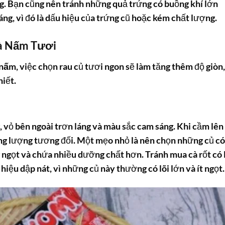
g. Bạn cũng nên tránh những quả trứng có buồng khí lớn
áng, vì đó là dấu hiệu của trứng cũ hoặc kém chất lượng.
và Nấm Tươi
 nấm
, việc chọn rau củ tươi ngon sẽ làm tăng thêm độ giòn,
hiết.
 vỏ bên ngoài trơn láng và màu sắc cam sáng. Khi cầm lên
rọng lượng tương đối. Một mẹo nhỏ là nên chọn những củ có
ng ngọt và chứa nhiều dưỡng chất hơn. Tránh mua cà rốt có 
 hiệu dập nát, vì những củ này thường có lõi lớn và ít ngọt.