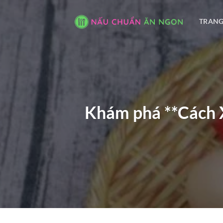
Bỏ
qua
TRANG
nội
dung
Khám phá **Cách 