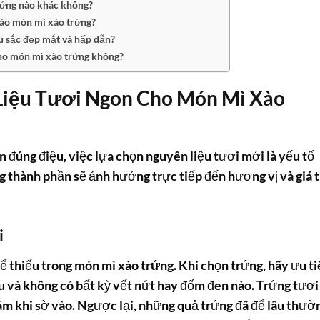
trứng nào khác không?
vào món mì xào trứng?
u sắc đẹp mắt và hấp dẫn?
cho món mì xào trứng không?
Liệu Tươi Ngon Cho Món Mì Xào
 đúng điệu, việc lựa chọn nguyên liệu tươi mới là yếu tố
 thành phần sẽ ảnh hưởng trực tiếp đến hương vị và giá t
i
hể thiếu trong món
mì xào trứng
. Khi chọn trứng, hãy ưu t
 và không có bất kỳ vết nứt hay đốm đen nào. Trứng tươi
ám khi sờ vào. Ngược lại, những quả trứng đã để lâu thườ