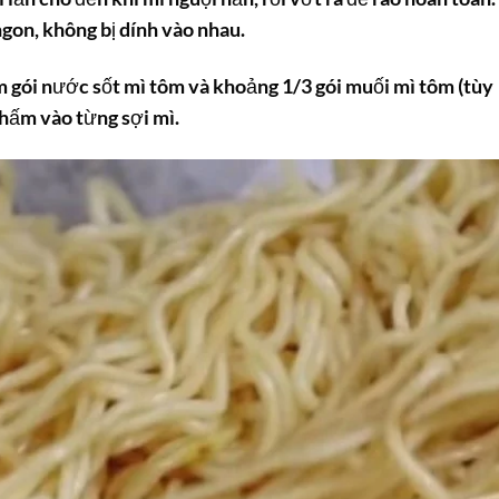
gon, không bị dính vào nhau.
m gói nước sốt mì tôm và khoảng 1/3 gói muối mì tôm (tùy
thấm vào từng sợi mì.