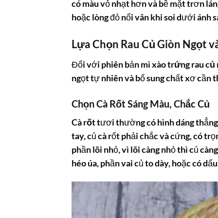
có màu vỏ nhạt hơn và bề mặt trơn lán
hoặc lòng đỏ nổi vân khi soi dưới ánh s
Lựa Chọn Rau Củ Giòn Ngọt 
Đối với phiên bản
mì xào trứng rau củ
ngọt tự nhiên và bổ sung chất xơ cần t
Chọn Cà Rốt Sáng Màu, Chắc Củ
Cà rốt
tươi thường có hình dáng thẳng,
tay, củ cà rốt phải chắc và cứng, có t
phần lõi nhỏ, vì lõi càng nhỏ thì củ cà
héo úa, phần vai củ to dày, hoặc có dấu