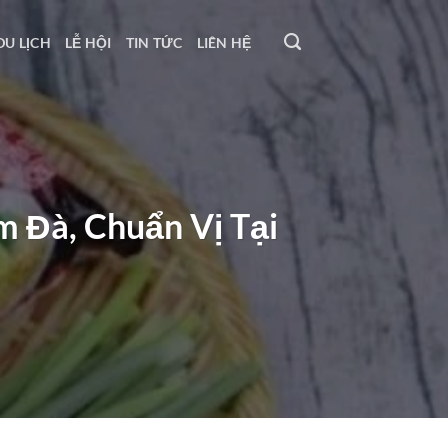
DU LỊCH
LỄ HỘI
TIN TỨC
LIÊN HỆ
 Đà, Chuẩn Vị Tại