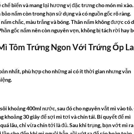
ễ chế biến và mang lại hương vị đặc trưng cho món mì xào.
m bảo nấm còn trong hạn sử dụng và có nguồn gốc rõ ràng.
 nấm chắc, màu trắng và bóng. Thân nấm không được có 
 Phần gốc nấm nên còn nguyên vẹn, không bị tách rời hay b
Mì Tôm Trứng Ngon
Với Trứng Ốp La
bản nhất, phù hợp cho những ai có ít thời gian nhưng vẫn
iệng.
n sôi khoảng 400ml nước, sau đó cho nguyên vắt mì vào tô.
 khoảng 30 giây để sợi mì tơi và chín tái. Bí quyết để mì
uá lâu, chỉ vừa chín tới là đủ. Sau khi trụng, bạn vớt mì ra
lần cho đến khi mì nguội hẳn, rồi vớt ra để ráo hoàn toàn.