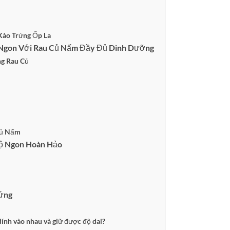
Xào Trứng Ốp La
 Ngon Với Rau Củ Nấm Đầy Đủ Dinh Dưỡng
ng Rau Củ
Củ Nấm
ộ Ngon Hoàn Hảo
rứng
dính vào nhau và giữ được độ dai?