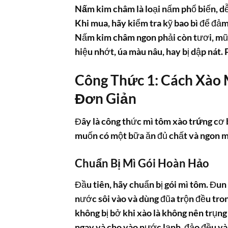
Nấm kim châm
là loại nấm phổ biến, d
Khi mua, hãy kiểm tra kỹ bao bì để đả
Nấm kim châm ngon phải còn tươi, mũ
hiệu nhớt, úa màu nâu, hay bị dập nát.
Công Thức 1:
Cách Xào 
Đơn Giản
Đây là công thức
mì tôm xào trứng
cơ 
muốn có một bữa ăn đủ chất và ngon m
Chuẩn Bị Mì Gói Hoàn Hảo
Đầu tiên, hãy chuẩn bị gói mì tôm. Đu
nước sôi vào và dùng đũa trộn đều trong
không bị bở khi xào là không nên trụng q
ngay và cho vào nước lạnh, đảo đều vài 