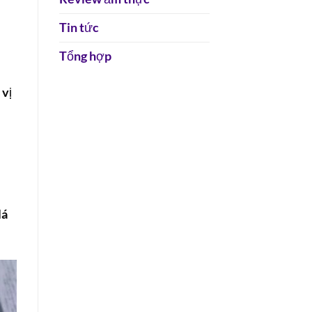
Tin tức
Tổng hợp
 vị
lá