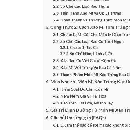
Sơ Chế Các Loại Rau Thơm
Tiến Hành Xào Mì và Ốp La Trứng
Hoàn Thành và Thưởng Thức Món Mì 
Công Thức 2: Cách Xào Mì Tôm Trứng
Chuẩn Bị Mì Gói Cho Món Mì Xào Trứ
Sơ Chế Các Loại Rau Củ Tươi Ngon
Chuẩn Bị Rau Củ
Sơ Chế Nấm, Hành và Ớt
Xào Rau Củ Với Gia Vị Đậm Đà
Xào Mì Với Trứng Và Rau Củ Nấm
Thành Phẩm Món Mì Xào Trứng Rau 
Mẹo Nhỏ Để Món Mì Xào Trứng Đạt Đ
Kiểm Soát Độ Chín Của Mì
Nêm Nếm Gia Vị Hài Hòa
Xào Trên Lửa Lớn, Nhanh Tay
Giá Trị Dinh Dưỡng Từ Món Mì Xào T
Câu hỏi thường gặp (FAQs)
1. Làm thế nào để sợi mì xào không bị 