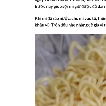
Bước này giúp sợi mì giữ được độ dai n
Khi mì đã ráo nước, cho mì vào tô, thê
khẩu vị). Trộn đều nhẹ nhàng để gia vị 