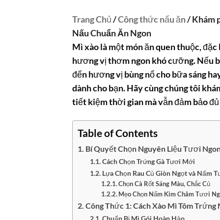
Trang Chủ
/
Công thức nấu ăn
/ Khám p
Nấu Chuẩn Ăn Ngon
Mì xào là một món ăn quen thuộc, đặc 
hương vị thơm ngon khó cưỡng. Nếu b
đến hương vị bùng nổ cho bữa sáng hay
dành cho bạn. Hãy cùng chúng tôi khá
tiết kiệm thời gian mà vẫn đảm bảo đủ
Table of Contents
Bí Quyết Chọn Nguyên Liệu Tươi Ngo
Cách Chọn Trứng Gà Tươi Mới
Lựa Chọn Rau Củ Giòn Ngọt và Nấm T
Chọn Cà Rốt Sáng Màu, Chắc Củ
Mẹo Chọn Nấm Kim Châm Tươi Ng
Công Thức 1: Cách Xào Mì Tôm Trứng 
Chuẩn Bị Mì Gói Hoàn Hảo