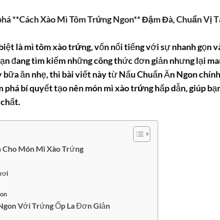
há **Cách Xào Mì Tôm Trứng Ngon** Đậm Đà, Chuẩn Vị T
biệt là
mì tôm xào trứng
, vốn nổi tiếng với sự nhanh gọn v
ạn đang tìm kiếm những công thức đơn giản nhưng lại m
 bữa ăn nhẹ, thì bài viết này từ Nấu Chuẩn Ăn Ngon chính
m phá bí quyết tạo nên món
mì xào trứng
hấp dẫn, giúp bạ
 chất.
n Cho Món Mì Xào Trứng
ươi
on
Ngon Với Trứng Ốp La Đơn Giản