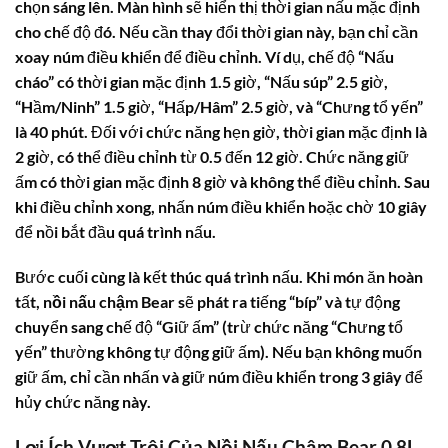
chọn sáng lên. Màn hình sẽ hiển thị thời gian nấu mặc định
cho chế độ đó. Nếu cần thay đổi thời gian này, bạn chỉ cần
xoay núm điều khiển để điều chỉnh. Ví dụ, chế độ “Nấu
cháo” có thời gian mặc định 1.5 giờ, “Nấu súp” 2.5 giờ,
“Hầm/Ninh” 1.5 giờ, “Hấp/Hâm” 2.5 giờ, và “Chưng tổ yến”
là 40 phút. Đối với chức năng hẹn giờ, thời gian mặc định là
2 giờ, có thể điều chỉnh từ 0.5 đến 12 giờ. Chức năng giữ
ấm có thời gian mặc định 8 giờ và không thể điều chỉnh. Sau
khi điều chỉnh xong, nhấn núm điều khiển hoặc chờ 10 giây
để nồi bắt đầu quá trình nấu.
Bước cuối cùng là kết thúc quá trình nấu. Khi món ăn hoàn
tất,
nồi nấu chậm Bear
sẽ phát ra tiếng “bíp” và tự động
chuyển sang chế độ “Giữ ấm” (trừ chức năng “Chưng tổ
yến” thường không tự động giữ ấm). Nếu bạn không muốn
giữ ấm, chỉ cần nhấn và giữ núm điều khiển trong 3 giây để
hủy chức năng này.
Lợi Ích Vượt Trội Của Nồi Nấu Chậm Bear 0.8L