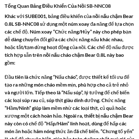
Tổng Quan Bảng Điều Khiển Của Nồi SB-NNC08
Khác với SUBE001, bảng điều khiển của
nồi nấu chậm Bear
0.8L
SB-NNC08 sử dụng một núm xoay đa năng để lựa chọn
các chế độ. Núm xoay “Chức năng/Hủy” này cho phép bạn
dễ dàng chuyển đổi giữa các chức năng nấu khác nhau,
hoặc tắt/tạm dừng hoạt động của nồi. Các chế độ nấu được
tích hợp sẵn trên
nồi nấu cháo chậm Bear 0.8L
này bao
gồm:
Đầu tiên là chức năng “Nấu cháo”, được thiết kế tối ưu để
tạo ra những món cháo mềm mịn, phù hợp cho cả trẻ nhỏ
và người lớn. Tiếp theo là “Nấu súp”, lý tưởng để chế biến
các loại súp rau củ, súp thịt giàu dinh dưỡng. Chức năng
“Hầm/Ninh” giúp làm mềm nhừ các loại thịt, củ quả hoặc
xương một cách hoàn hảo. Ngoài ra,
thiết bị nấu chậm Bear
này còn có chế độ “Hấp/Hâm” linh hoạt, dùng để hấp các
món ăn hoặc hâm nóng thức ăn đã chế biến. “Chưng tổ yến”
là chế độ chuyên biệt, giúp bảo toàn dưỡng chất quý giá của