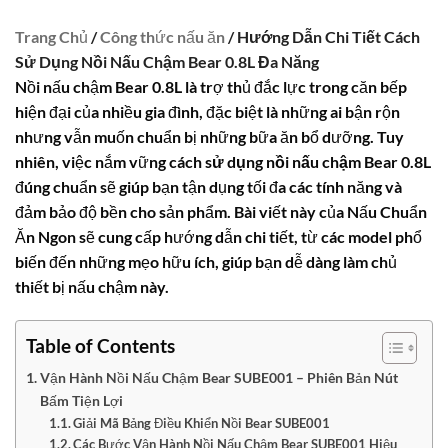
Trang Chủ
/
Công thức nấu ăn
/ Hướng Dẫn Chi Tiết Cách
Sử Dụng Nồi Nấu Chậm Bear 0.8L Đa Năng
Nồi nấu chậm Bear 0.8L là trợ thủ đắc lực trong căn bếp
hiện đại của nhiều gia đình, đặc biệt là những ai bận rộn
nhưng vẫn muốn chuẩn bị những bữa ăn bổ dưỡng. Tuy
nhiên, việc nắm vững
cách sử dụng nồi nấu chậm Bear 0.8L
đúng chuẩn sẽ giúp bạn tận dụng tối đa các tính năng và
đảm bảo độ bền cho sản phẩm. Bài viết này của Nấu Chuẩn
Ăn Ngon sẽ cung cấp hướng dẫn chi tiết, từ các model phổ
biến đến những mẹo hữu ích, giúp bạn dễ dàng làm chủ
thiết bị nấu chậm này.
Table of Contents
Vận Hành Nồi Nấu Chậm Bear SUBE001 – Phiên Bản Nút
Bấm Tiện Lợi
Giải Mã Bảng Điều Khiển Nồi Bear SUBE001
Các Bước Vận Hành Nồi Nấu Chậm Bear SUBE001 Hiệu