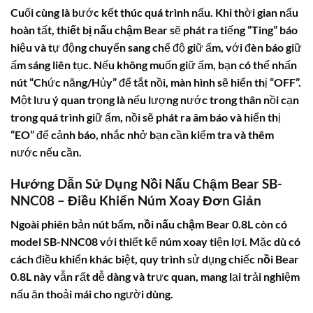
Cuối cùng là bước kết thúc quá trình nấu. Khi thời gian nấu
hoàn tất,
thiết bị nấu chậm Bear
sẽ phát ra tiếng “Ting” báo
hiệu và tự động chuyển sang chế độ giữ ấm, với đèn báo giữ
ấm sáng liên tục. Nếu không muốn giữ ấm, bạn có thể nhấn
nút “Chức năng/Hủy” để tắt nồi, màn hình sẽ hiển thị “OFF”.
Một lưu ý quan trọng là nếu lượng nước trong thân nồi cạn
trong quá trình giữ ấm, nồi sẽ phát ra âm báo và hiển thị
“EO” để cảnh báo, nhắc nhở bạn cần kiểm tra và thêm
nước nếu cần.
Hướng Dẫn Sử Dụng Nồi Nấu Chậm Bear SB-
NNC08 – Điều Khiển Núm Xoay Đơn Giản
Ngoài phiên bản nút bấm,
nồi nấu chậm Bear 0.8L
còn có
model SB-NNC08 với thiết kế núm xoay tiện lợi. Mặc dù có
cách điều khiển khác biệt, quy trình sử dụng chiếc
nồi Bear
0.8L
này vẫn rất dễ dàng và trực quan, mang lại trải nghiệm
nấu ăn thoải mái cho người dùng.