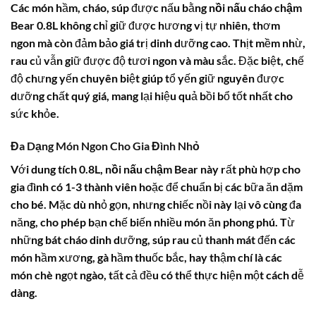
Các món hầm, cháo, súp được nấu bằng
nồi nấu cháo chậm
Bear 0.8L
không chỉ giữ được hương vị tự nhiên, thơm
ngon mà còn đảm bảo giá trị dinh dưỡng cao. Thịt mềm nhừ,
rau củ vẫn giữ được độ tươi ngon và màu sắc. Đặc biệt, chế
độ chưng yến chuyên biệt giúp tổ yến giữ nguyên được
dưỡng chất quý giá, mang lại hiệu quả bồi bổ tốt nhất cho
sức khỏe.
Đa Dạng Món Ngon Cho Gia Đình Nhỏ
Với dung tích 0.8L,
nồi nấu chậm Bear
này rất phù hợp cho
gia đình có 1-3 thành viên hoặc để chuẩn bị các bữa ăn dặm
cho bé. Mặc dù nhỏ gọn, nhưng chiếc nồi này lại vô cùng đa
năng, cho phép bạn chế biến nhiều món ăn phong phú. Từ
những bát cháo dinh dưỡng, súp rau củ thanh mát đến các
món hầm xương, gà hầm thuốc bắc, hay thậm chí là các
món chè ngọt ngào, tất cả đều có thể thực hiện một cách dễ
dàng.