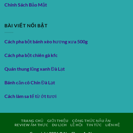
Chính Sách Bảo Mật
BÀI VIẾT NỔI BẬT
Cách pha bột bánh xèo hương xưa 500g
Cách pha bột chiên gà kfc
Quán thung lũng xanh Đà Lạt
Bánh căn cô Chín Đà Lạt
Cách làm sa tế từ ớt tươi
TRANG CHỦ
GIỚI THIỆU
CÔNG THỨC NẤU ĂN
REVIEW ẨM THỰC
DU LỊCH
LỄ HỘI
TIN TỨC
LIÊN HỆ