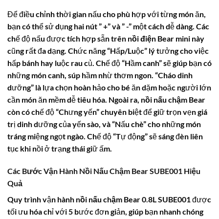
Để điều chỉnh thời gian nấu cho phù hợp với từng món ăn,
bạn có thể sử dụng hai nút ” +” và ” -” một cách dễ dàng. Các
chế độ nấu được tích hợp sẵn trên
nồi điện Bear mini
này
cũng rất đa dạng. Chức năng “Hấp/Luộc” lý tưởng cho việc
hấp bánh hay luộc rau củ. Chế độ “Hầm canh” sẽ giúp bạn có
những món canh, súp hầm nhừ thơm ngon. “Cháo dinh
dưỡng” là lựa chọn hoàn hảo cho bé ăn dặm hoặc người lớn
cần món ăn mềm dễ tiêu hóa. Ngoài ra,
nồi nấu chậm Bear
còn có chế độ “Chưng yến” chuyên biệt để giữ trọn vẹn giá
trị dinh dưỡng của yến sào, và “Nấu chè” cho những món
tráng miệng ngọt ngào. Chế độ “Tự động” sẽ sáng đèn liên
tục khi nồi ở trạng thái giữ ấm.
Các Bước Vận Hành Nồi Nấu Chậm Bear SUBE001 Hiệu
Quả
Quy trình vận hành
nồi nấu chậm Bear 0.8L
SUBE001 được
tối ưu hóa chỉ với 5 bước đơn giản, giúp bạn nhanh chóng