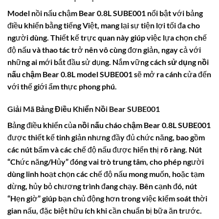
Model nồi nấu chậm Bear 0.8L SUBE001 nổi bật với bảng
điều khiển bằng tiếng Việt, mang lại sự tiện lợi tối đa cho
người dùng. Thiết kế trực quan này giúp việc lựa chọn chế
độ nấu và thao tác trở nên vô cùng đơn giản, ngay cả với
những ai mới bắt đầu sử dụng. Nắm vững
cách sử dụng nồi
nấu chậm Bear 0.8L
model SUBE001 sẽ mở ra cánh cửa đến
với thế giới ẩm thực phong phú.
Giải Mã Bảng Điều Khiển Nồi Bear SUBE001
Bảng điều khiển của
nồi nấu cháo chậm Bear 0.8L
SUBE001
được thiết kế tinh giản nhưng đầy đủ chức năng, bao gồm
các nút bấm và các chế độ nấu được hiển thị rõ ràng. Nút
“Chức năng/Hủy” đóng vai trò trung tâm, cho phép người
dùng linh hoạt chọn các chế độ nấu mong muốn, hoặc tạm
dừng, hủy bỏ chương trình đang chạy. Bên cạnh đó, nút
“Hẹn giờ” giúp bạn chủ động hơn trong việc kiểm soát thời
gian nấu, đặc biệt hữu ích khi cần chuẩn bị bữa ăn trước.