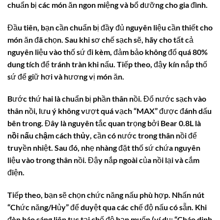
chuẩn bị các món ăn ngon miệng và bổ dưỡng cho gia đình.
Đầu tiên, bạn cần chuẩn bị đầy đủ nguyên liệu cần thiết cho
món ăn đã chọn. Sau khi sơ chế sạch sẽ, hãy cho tất cả
nguyên liệu vào thố sứ đi kèm, đảm bảo không đổ quá 80%
dung tích để tránh tràn khi nấu. Tiếp theo, đậy kín nắp thố
sứ để giữ hơi và hương vị món ăn.
Bước thứ hai là chuẩn bị phần thân nồi. Đổ nước sạch vào
thân nồi, lưu ý không vượt quá vạch “MAX” được đánh dấu
bên trong. Đây là nguyên tắc quan trọng bởi Bear 0.8L là
nồi nấu chậm cách thủy
, cần có nước trong thân nồi để
truyền nhiệt. Sau đó, nhẹ nhàng đặt thố sứ chứa nguyên
liệu vào trong thân nồi. Đậy nắp ngoài của nồi lại và cắm
điện.
Tiếp theo, bạn sẽ chọn chức năng nấu phù hợp. Nhấn nút
“Chức năng/Hủy” để duyệt qua các chế độ nấu có sẵn. Khi
đèn báo sáng liên tục tại chế độ bạn muốn (ví dụ: “Cháo dinh