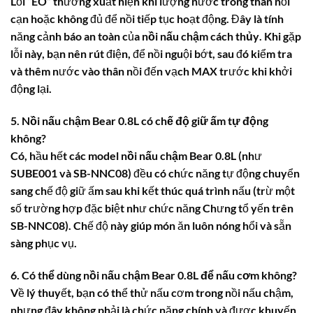
Lỗi “EO” thường xuất hiện khi lượng nước trong thân nồi
cạn hoặc không đủ để nồi tiếp tục hoạt động. Đây là tính
năng cảnh báo an toàn của
nồi nấu chậm cách thủy
. Khi gặp
lỗi này, bạn nên rút điện, để nồi nguội bớt, sau đó kiểm tra
và thêm nước vào thân nồi đến vạch MAX trước khi khởi
động lại.
5. Nồi nấu chậm Bear 0.8L có chế độ giữ ấm tự động
không?
Có, hầu hết các model
nồi nấu chậm Bear 0.8L
(như
SUBE001 và SB-NNC08) đều có chức năng tự động chuyển
sang chế độ giữ ấm sau khi kết thúc quá trình nấu (trừ một
số trường hợp đặc biệt như chức năng Chưng tổ yến trên
SB-NNC08). Chế độ này giúp món ăn luôn nóng hổi và sẵn
sàng phục vụ.
6. Có thể dùng nồi nấu chậm Bear 0.8L để nấu cơm không?
Về lý thuyết, bạn có thể thử nấu cơm trong nồi nấu chậm,
nhưng đây không phải là chức năng chính và được khuyến