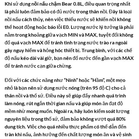
Khi sử dụng
nồi nấu chậm Bear 0.8L
, điều quan trọng nhất
là phải luôn đảm bảo có đủ nước trong thân nồi. Đây là loại
nồi nấu cách thủy, nên việc thiếu nước sẽ khiến nồi không
thể hoạt động hoặc báo lỗi E0. Lượng nước lý tưởng là phải
nằm trong khoảng giữa vạch MIN và MAX, tuyệt đối không
đổ quá vạch MAX để tránh tình trạng nước trào ra ngoài
gây nguy hiểm và hỏng hóc thiết bị. Trung bình, với các chế
độ nấu kéo dài vài giờ, bạn nên đổ nước đến gần vạch MAX
để tránh nước cạn giữa chừng.
Đối với các chức năng như “Ninh” hoặc “Hầm”, một mẹo
nhỏ là bạn nên sử dụng nước nóng (trên 95 độ C) cho cả
thân nồi và thố sứ. Điều này sẽ giúp đẩy nhanh quá trình
làm nóng, rút ngắn thời gian nấu và giúp món ăn đạt độ
mềm nhừ mong muốn. Ngoài ra, hãy luôn kiểm soát lượng
nguyên liệu trong thố sứ, đảm bảo không vượt quá 80%
dung tích. Việc cho quá nhiều thực phẩm có thể dẫn đến
tràn khi nấu, ảnh hưởng đến chất lượng món ăn và vệ sinh