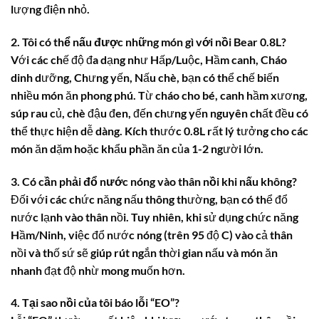
lượng điện nhỏ.
2. Tôi có thể nấu được những món gì với nồi Bear 0.8L?
Với các chế độ đa dạng như Hấp/Luộc, Hầm canh, Cháo
dinh dưỡng, Chưng yến, Nấu chè, bạn có thể chế biến
nhiều món ăn phong phú. Từ cháo cho bé, canh hầm xương,
súp rau củ, chè đậu đen, đến chưng yến nguyên chất đều có
thể thực hiện dễ dàng. Kích thước 0.8L rất lý tưởng cho các
món ăn dặm hoặc khẩu phần ăn của 1-2 người lớn.
3. Có cần phải đổ nước nóng vào thân nồi khi nấu không?
Đối với các chức năng nấu thông thường, bạn có thể đổ
nước lạnh vào thân nồi. Tuy nhiên, khi sử dụng chức năng
Hầm/Ninh, việc đổ nước nóng (trên 95 độ C) vào cả thân
nồi và thố sứ sẽ giúp rút ngắn thời gian nấu và món ăn
nhanh đạt độ nhừ mong muốn hơn.
4. Tại sao nồi của tôi báo lỗi “EO”?