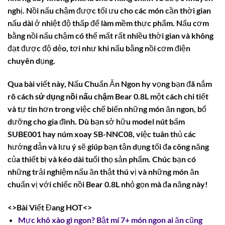
nghị. Nồi nấu chậm được tối ưu cho các món cần thời gian
nấu dài ở nhiệt độ thấp để làm mềm thực phẩm. Nấu cơm
bằng nồi nấu chậm có thể mất rất nhiều thời gian và không
đạt được độ dẻo, tơi như khi nấu bằng nồi cơm điện
chuyên dụng.
Qua bài viết này, Nấu Chuẩn Ăn Ngon hy vọng bạn đã nắm
rõ
cách sử dụng nồi nấu chậm Bear 0.8L
một cách chi tiết
và tự tin hơn trong việc chế biến những món ăn ngon, bổ
dưỡng cho gia đình. Dù bạn sở hữu model nút bấm
SUBE001 hay núm xoay SB-NNC08, việc tuân thủ các
hướng dẫn và lưu ý sẽ giúp bạn tận dụng tối đa công năng
của thiết bị và kéo dài tuổi thọ sản phẩm. Chúc bạn có
những trải nghiệm nấu ăn thật thú vị và những món ăn
chuẩn vị với chiếc nồi Bear 0.8L nhỏ gọn mà đa năng này!
<>Bài Viết Đang HOT<>
Mực khô xào gì ngon? Bật mí 7+ món ngon ai ăn cũng