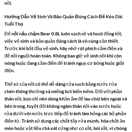
nồi.
Hướng Dẫn Vệ Sinh Và Bảo Quản Đúng Cách Để Kéo Dài
Tuổi Thọ
Để
nồi nấu chậm Bear 0.8L
luôn sạch sẽ và hoạt động tốt,
việc vệ sinh và bảo quản đúng cách là vô cùng cần thiết.
Trước khi bắt đầu vệ sinh, hãy nhớ rút phích cắm điện và
để nồi nguội hoàn toàn. Không bao giờ vệ sinh nồi khi còn
nóng hoặc đang cắm điện để tránh nguy cơ bỏng hoặc giật
điện.
Thố sứ của nồi có thể dễ dàng rửa sạch bằng nước rửa
chén thông thường và miếng bọt biển mềm. Đối với phần
thân nồi, bạn chỉ nên dùng khăn ẩm để lau chùi bên ngoài và
bên trong, tuyệt đối không ngâm thân nồi vào nước hoặc
rửa dưới vòi nước trực tiếp để tránh làm hỏng các bộ phận
điện tử. Tránh sử dụng các chất tẩy rửa mạnh, hóa chất ăn
mòn hoặc vật liệu chà xát cứng như cọ sắt, búi sắt, vì chúng