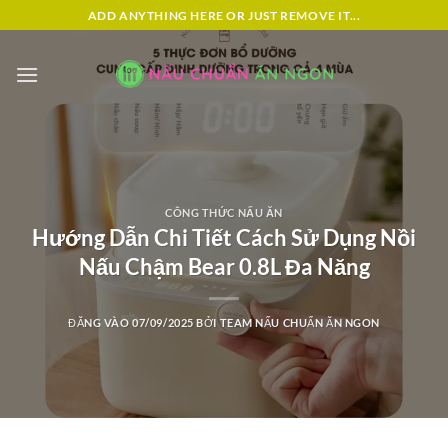
Bỏ
ADD ANYTHING HERE OR JUST REMOVE IT...
qua
nội
dung
CÔNG THỨC NẤU ĂN
Hướng Dẫn Chi Tiết Cách Sử Dụng Nồi
Nấu Chậm Bear 0.8L Đa Năng
ĐĂNG VÀO
07/09/2025
BỞI
TEAM NẤU CHUẨN ĂN NGON