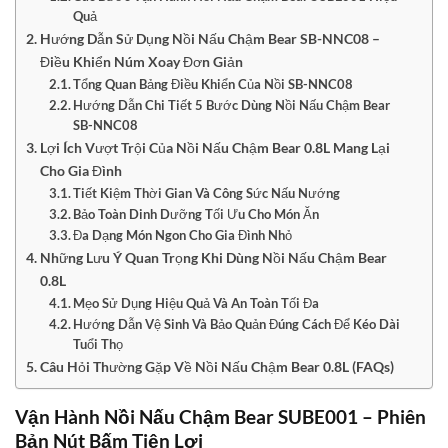
Quả
Hướng Dẫn Sử Dụng Nồi Nấu Chậm Bear SB-NNC08 –
Điều Khiển Núm Xoay Đơn Giản
Tổng Quan Bảng Điều Khiển Của Nồi SB-NNC08
Hướng Dẫn Chi Tiết 5 Bước Dùng Nồi Nấu Chậm Bear
SB-NNC08
Lợi Ích Vượt Trội Của Nồi Nấu Chậm Bear 0.8L Mang Lại
Cho Gia Đình
Tiết Kiệm Thời Gian Và Công Sức Nấu Nướng
Bảo Toàn Dinh Dưỡng Tối Ưu Cho Món Ăn
Đa Dạng Món Ngon Cho Gia Đình Nhỏ
Những Lưu Ý Quan Trọng Khi Dùng Nồi Nấu Chậm Bear
0.8L
Mẹo Sử Dụng Hiệu Quả Và An Toàn Tối Đa
Hướng Dẫn Vệ Sinh Và Bảo Quản Đúng Cách Để Kéo Dài
Tuổi Thọ
Câu Hỏi Thường Gặp Về Nồi Nấu Chậm Bear 0.8L (FAQs)
Vận Hành Nồi Nấu Chậm Bear SUBE001 – Phiên
Bản Nút Bấm Tiện Lợi