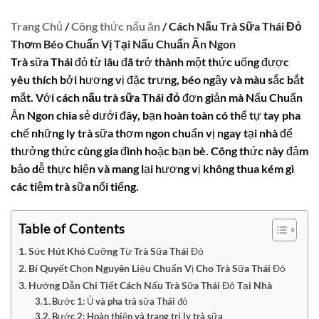
Trang Chủ
/
Công thức nấu ăn
/ Cách Nấu Trà Sữa Thái Đỏ
Thơm Béo Chuẩn Vị Tại Nấu Chuẩn Ăn Ngon
Trà sữa Thái đỏ từ lâu đã trở thành một thức uống được
yêu thích bởi hương vị đặc trưng, béo ngậy và màu sắc bắt
mắt. Với
cách nấu trà sữa Thái đỏ
đơn giản mà Nấu Chuẩn
Ăn Ngon chia sẻ dưới đây, bạn hoàn toàn có thể tự tay pha
chế những ly trà sữa thơm ngon chuẩn vị ngay tại nhà để
thưởng thức cùng gia đình hoặc bạn bè. Công thức này đảm
bảo dễ thực hiện và mang lại hương vị không thua kém gì
các tiệm trà sữa nổi tiếng.
Table of Contents
Sức Hút Khó Cưỡng Từ Trà Sữa Thái Đỏ
Bí Quyết Chọn Nguyên Liệu Chuẩn Vị Cho Trà Sữa Thái Đỏ
Hướng Dẫn Chi Tiết Cách Nấu Trà Sữa Thái Đỏ Tại Nhà
Bước 1: Ủ và pha trà sữa Thái đỏ
Bước 2: Hoàn thiện và trang trí ly trà sữa