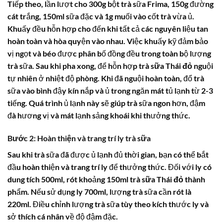
Tiếp theo, lần lượt cho 300g bột trà sữa Frima, 150g đường
cát trắng, 150ml sữa đặc và 1g muối vào cốt trà vừa ủ.
Khuấy đều hỗn hợp cho đến khi tất cả các nguyên liệu tan
hoàn toàn và hòa quyện vào nhau. Việc khuấy kỹ đảm bảo
vị ngọt và béo được phân bố đồng đều trong toàn bộ lượng
trà sữa. Sau khi pha xong, để hỗn hợp
trà sữa Thái đỏ
nguội
tự nhiên ở nhiệt độ phòng. Khi đã nguội hoàn toàn, đổ trà
sữa vào bình đậy kín nắp và ủ trong ngăn mát tủ lạnh từ 2-3
tiếng. Quá trình ủ lạnh này sẽ giúp trà sữa ngon hơn, đậm
đà hương vị và mát lạnh sảng khoái khi thưởng thức.
Bước 2: Hoàn thiện và trang trí ly trà sữa
Sau khi trà sữa đã được ủ lạnh đủ thời gian, bạn có thể bắt
đầu hoàn thiện và trang trí ly để thưởng thức. Đối với ly có
dung tích 500ml, rót khoảng 150ml
trà sữa Thái đỏ
thành
phẩm. Nếu sử dụng ly 700ml, lượng trà sữa cần rót là
220ml. Điều chỉnh lượng trà sữa tùy theo kích thước ly và
sở thích cá nhân về độ đậm đặc.