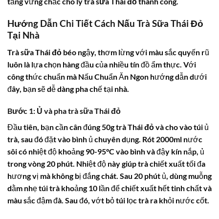
tảng vững chắc cho ly
trà sữa Thái đỏ
thành công.
Hướng Dẫn Chi Tiết Cách Nấu Trà Sữa Thái Đỏ
Tại Nhà
Trà sữa Thái đỏ
béo ngậy, thơm lừng với màu sắc quyến rũ
luôn là lựa chọn hàng đầu của nhiều tín đồ ẩm thực. Với
công thức chuẩn mà Nấu Chuẩn Ăn Ngon hướng dẫn dưới
đây, bạn sẽ dễ dàng pha chế tại nhà.
Bước 1: Ủ và pha trà sữa Thái đỏ
Đầu tiên, bạn cần cân đúng 50g
trà Thái đỏ
và cho vào túi ủ
trà, sau đó đặt vào bình ủ chuyên dụng. Rót 2000ml nước
sôi có nhiệt độ khoảng 90-95°C vào bình và đậy kín nắp, ủ
trong vòng 20 phút. Nhiệt độ này giúp trà chiết xuất tối đa
hương vị mà không bị đắng chát. Sau 20 phút ủ, dùng muỗng
dằm nhẹ túi trà khoảng 10 lần để chiết xuất hết tinh chất và
màu sắc đậm đà. Sau đó, vớt bỏ túi lọc trà ra khỏi nước cốt.