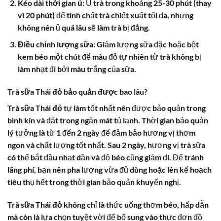
Kéo dài thời gian ủ:
Ủ trà trong khoảng 25-30 phút (thay
vì 20 phút) để tinh chất trà chiết xuất tối đa, nhưng
không nên ủ quá lâu sẽ làm trà bị đắng.
Điều chỉnh lượng sữa:
Giảm lượng sữa đặc hoặc bột
kem béo một chút để màu đỏ tự nhiên từ trà không bị
làm nhạt đi bởi màu trắng của sữa.
Trà sữa Thái đỏ bảo quản được bao lâu?
Trà sữa Thái đỏ
tự làm tốt nhất nên được bảo quản trong
bình kín và đặt trong ngăn mát tủ lạnh. Thời gian bảo quản
lý tưởng là từ 1 đến 2 ngày để đảm bảo hương vị thơm
ngon và chất lượng tốt nhất. Sau 2 ngày, hương vị trà sữa
có thể bắt đầu nhạt dần và độ béo cũng giảm đi. Để tránh
lãng phí, bạn nên pha lượng vừa đủ dùng hoặc lên kế hoạch
tiêu thụ hết trong thời gian bảo quản khuyến nghị.
Trà sữa Thái đỏ
không chỉ là thức uống thơm béo, hấp dẫn
mà còn là lựa chọn tuyệt vời để bổ sung vào thực đơn đồ