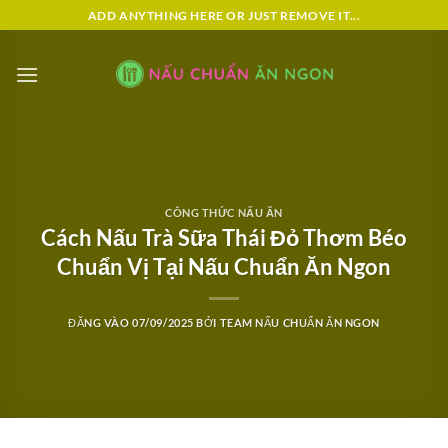
Bỏ
ADD ANYTHING HERE OR JUST REMOVE IT...
qua
nội
dung
CÔNG THỨC NẤU ĂN
Cách Nấu Trà Sữa Thái Đỏ Thơm Béo
Chuẩn Vị Tại Nấu Chuẩn Ăn Ngon
ĐĂNG VÀO
07/09/2025
BỞI
TEAM NẤU CHUẨN ĂN NGON