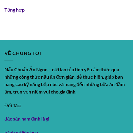
Tổng hợp
VỀ CHÚNG TÔI
Nấu Chuẩn Ăn Ngon
– nơi lan tỏa tình yêu ẩm thực qua
những công thức nấu ăn đơn giản, dễ thực hiện, giúp bạn
nâng cao kỹ năng bếp núc và mang đến những bữa ăn đầm
ấm, trọn vẹn niềm vui cho gia đình.
Đối Tác:
đặc sản nam định là gì
bánh mì liên hoa