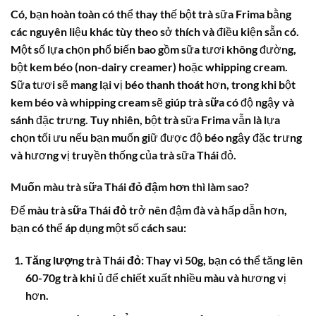
Có, bạn hoàn toàn có thể thay thế bột trà sữa Frima bằng
các nguyên liệu khác tùy theo sở thích và điều kiện sẵn có.
Một số lựa chọn phổ biến bao gồm sữa tươi không đường,
bột kem béo (non-dairy creamer) hoặc whipping cream.
Sữa tươi sẽ mang lại vị béo thanh thoát hơn, trong khi bột
kem béo và whipping cream sẽ giúp
trà sữa
có độ ngậy và
sánh đặc trưng. Tuy nhiên, bột trà sữa Frima vẫn là lựa
chọn tối ưu nếu bạn muốn giữ được độ béo ngậy đặc trưng
và hương vị truyền thống của trà sữa Thái đỏ.
Muốn màu trà sữa Thái đỏ đậm hơn thì làm sao?
Để màu
trà sữa Thái đỏ
trở nên đậm đà và hấp dẫn hơn,
bạn có thể áp dụng một số cách sau:
Tăng lượng trà Thái đỏ:
Thay vì 50g, bạn có thể tăng lên
60-70g trà khi ủ để chiết xuất nhiều màu và hương vị
hơn.