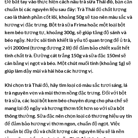
Để bắt tay vào thực hiện
cách nấu trà sữa Thái đỏ
, bạn cần
chuẩn bị các nguyên liệu sau đây: Trà Thái đỏ chất lượng
cao là thành phần cốt lõi, khoảng 50g sẽ tạo nên màu sắc và
hương vị đặc trưng. Bột trà sữa Frima hoặc một loại bột
kem béo tương tự, khoảng 300g, sẽ giúp tăng độ sánh và
béo ngậy. Nước sôi tinh khiết là yếu tố quan trọng để ủ trà,
với 2000ml (tương đương 2 lít) để đảm bảo chiết xuất hết
tinh chất trà. Đường cát trắng 150g và sữa đặc 150ml sẽ
cân bằng vị ngọt và béo. Một chút muối tinh (khoảng 1g) sẽ
giúp làm dậy mùi và hài hòa các hương vị.
Khi chọn trà Thái đỏ, hãy tìm loại có màu sắc tươi sáng, lá
trà nguyên vẹn và mùi thơm nồng đặc trưng. Đối với bột
trà sữa, các loại bột kem béo chuyên dụng cho pha chế sẽ
mang lại độ ngậy và hương thơm tốt hơn so với sữa bột
thông thường. Sữa đặc nên chọn loại có thương hiệu uy tín
để đảm bảo hương vị thơm ngon, chuẩn độ ngọt. Việc
chuẩn bị đầy đủ và chất lượng các nguyên liệu sẽ là nền