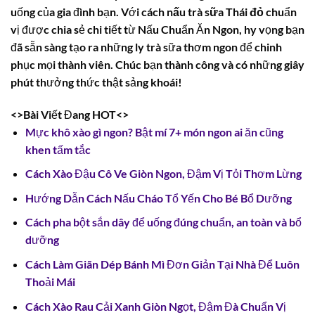
uống của gia đình bạn. Với
cách nấu trà sữa Thái đỏ
chuẩn
vị được chia sẻ chi tiết từ Nấu Chuẩn Ăn Ngon, hy vọng bạn
đã sẵn sàng tạo ra những ly trà sữa thơm ngon để chinh
phục mọi thành viên. Chúc bạn thành công và có những giây
phút thưởng thức thật sảng khoái!
<>Bài Viết Đang HOT<>
Mực khô xào gì ngon? Bật mí 7+ món ngon ai ăn cũng
khen tấm tắc
Cách Xào Đậu Cô Ve Giòn Ngon, Đậm Vị Tỏi Thơm Lừng
Hướng Dẫn Cách Nấu Cháo Tổ Yến Cho Bé Bổ Dưỡng
Cách pha bột sắn dây để uống đúng chuẩn, an toàn và bổ
dưỡng
Cách Làm Giãn Dép Bánh Mì Đơn Giản Tại Nhà Để Luôn
Thoải Mái
Cách Xào Rau Cải Xanh Giòn Ngọt, Đậm Đà Chuẩn Vị