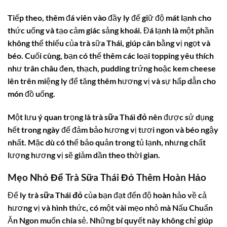
Tiếp theo, thêm đá viên vào đầy ly để giữ độ mát lạnh cho
thức uống và tạo cảm giác sảng khoái. Đá lạnh là một phần
không thể thiếu của trà sữa Thái, giúp cân bằng vị ngọt và
béo. Cuối cùng, bạn có thể thêm các loại topping yêu thích
như trân châu đen, thạch, pudding trứng hoặc kem cheese
lên trên miệng ly để tăng thêm hương vị và sự hấp dẫn cho
món đồ uống.
Một lưu ý quan trọng là
trà sữa Thái đỏ
nên được sử dụng
hết trong ngày để đảm bảo hương vị tươi ngon và béo ngậy
nhất. Mặc dù có thể bảo quản trong tủ lạnh, nhưng chất
lượng hương vị sẽ giảm dần theo thời gian.
Mẹo Nhỏ Để Trà Sữa Thái Đỏ Thêm Hoàn Hảo
Để ly
trà sữa Thái đỏ
của bạn đạt đến độ hoàn hảo về cả
hương vị và hình thức, có một vài mẹo nhỏ mà Nấu Chuẩn
Ăn Ngon muốn chia sẻ. Những bí quyết này không chỉ giúp