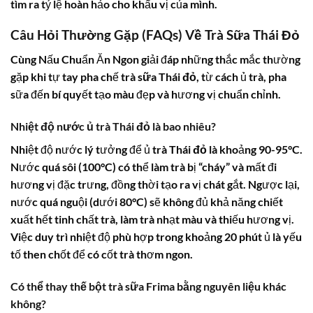
tìm ra tỷ lệ hoàn hảo cho khẩu vị của mình.
Câu Hỏi Thường Gặp (FAQs) Về Trà Sữa Thái Đỏ
Cùng Nấu Chuẩn Ăn Ngon giải đáp những thắc mắc thường
gặp khi tự tay pha chế
trà sữa Thái đỏ
, từ cách ủ trà, pha
sữa đến bí quyết tạo màu đẹp và hương vị chuẩn chỉnh.
Nhiệt độ nước ủ trà Thái đỏ là bao nhiêu?
Nhiệt độ nước lý tưởng để ủ
trà Thái đỏ
là khoảng 90-95°C.
Nước quá sôi (100°C) có thể làm trà bị “cháy” và mất đi
hương vị đặc trưng, đồng thời tạo ra vị chát gắt. Ngược lại,
nước quá nguội (dưới 80°C) sẽ không đủ khả năng chiết
xuất hết tinh chất trà, làm trà nhạt màu và thiếu hương vị.
Việc duy trì nhiệt độ phù hợp trong khoảng 20 phút ủ là yếu
tố then chốt để có cốt trà thơm ngon.
Có thể thay thế bột trà sữa Frima bằng nguyên liệu khác
không?