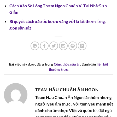
Cách Xào Sò Lông Thơm Ngon Chuẩn Vị Tại Nhà Đơn
Giản
Bí quyết cách xào ốc bươu vàng với lá lốt thơm lừng,
giòn sần sật
Bài viết này được đăng trong
Công thức nấu ăn
. Đánh dấu
liên kết
thường trực
.
TEAM NẤU CHUẨN ĂN NGON
Team Nấu Chuẩn Ăn Ngon là nhóm những
người yêu ẩm thực , với tình yêu mãnh liệt
dành cho ẩm thực Việt và quốc tế, đội ngũ
chúng tôi mang đến những công thức nấu