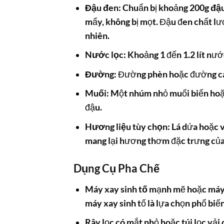
Đậu đen
: Chuẩn bị khoảng 200g
đậ
mẩy, không bị mọt. Đậu đen chất lư
nhiên.
Nước lọc
: Khoảng 1 đến 1.2 lít nướ
Đường
: Đường phèn hoặc đường cát
Muối
: Một nhúm nhỏ muối biển hoặc
đậu.
Hương liệu tùy chọn
: Lá dứa hoặc 
mang lại hương thơm đặc trưng của đ
Dụng Cụ Pha Chế
Máy xay sinh tố
mạnh mẽ hoặc máy l
máy xay sinh tố là lựa chọn phổ biến
Rây lọc có mắt nhỏ hoặc túi lọc vải