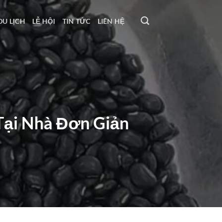
DU LỊCH
LỄ HỘI
TIN TỨC
LIÊN HỆ
Tại Nhà Đơn Giản