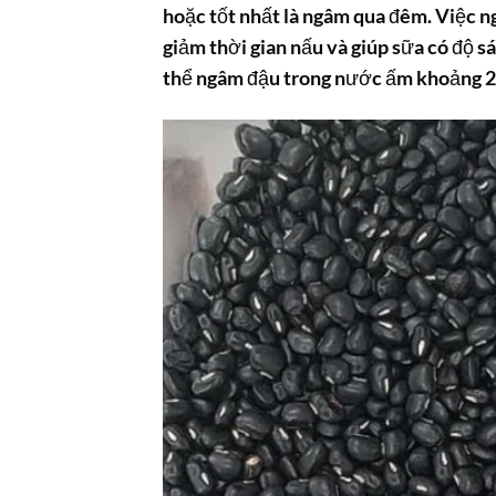
hoặc tốt nhất là ngâm qua đêm. Việc n
giảm thời gian nấu và giúp sữa có độ 
thể ngâm đậu trong nước ấm khoảng 2-