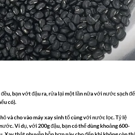
 đều, bạn vớt đậu ra, rửa lại một lần nữa với nước sạch để
nếu có).
hỏ và cho vào máy xay sinh tố cùng với nước lọc. Tỷ lệ
 nước. Ví dụ, với 200g đậu, bạn có thể dùng khoảng 600-
u. Xay thật nhuyễn hỗn hợp này cho đến khi không còn th