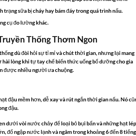
nh trạng sữa bị cháy hay bám đáy trong quá trình nấu.
ụng cụ đo lường khác.
 Truyền Thống Thơm Ngon
hống dù đòi hỏi sự tỉ mỉ và chút thời gian, nhưng lại mang
 hài lòng khi tự tay chế biến thức uống bổ dưỡng cho gia
en
được nhiều người ưa chuộng.
ạt đậu mềm hơn, dễ xay và rút ngắn thời gian nấu. Nó cũ
ong đậu.
en
dưới vòi nước chảy để loại bỏ bụi bẩn và những hạt lé
lớn, đổ ngập nước lạnh và ngâm trong khoảng 6 đến 8 tiếng