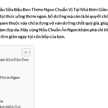
Nấu Sữa Đậu Đen Thơm Ngon Chuẩn Vị Tại Nhà Đơn Giản
lại thức uống thơm ngon, bổ dưỡng mà còn là bí quyết c
 quen thuộc này chứa đựng vô vàn dưỡng chất quý giá, giú
và làm đẹp da. Hãy cùng Nấu Chuẩn Ăn Ngon khám phá chi ti
đơn giản ngay tại căn bếp của bạn.
 Làm Sữa Đậu Đen
 Thơm Ngon
ng
ạt Hiện Đại