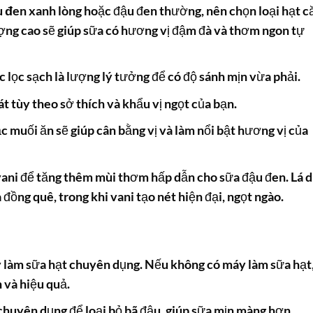
u đen
xanh lòng hoặc đậu đen thường, nên chọn loại hạt c
ợng cao sẽ giúp sữa có hương vị đậm đà và thơm ngon tự
c lọc sạch là lượng lý tưởng để có độ sánh mịn vừa phải.
 tùy theo sở thích và khẩu vị ngọt của bạn.
 muối ăn sẽ giúp cân bằng vị và làm nổi bật hương vị của
vani để tăng thêm mùi thơm hấp dẫn cho sữa đậu đen. Lá 
ồng quê, trong khi vani tạo nét hiện đại, ngọt ngào.
àm sữa hạt chuyên dụng. Nếu không có máy làm sữa hạt
 và hiệu quả.
 chuyên dụng để loại bỏ bã đậu, giúp sữa mịn màng hơn.