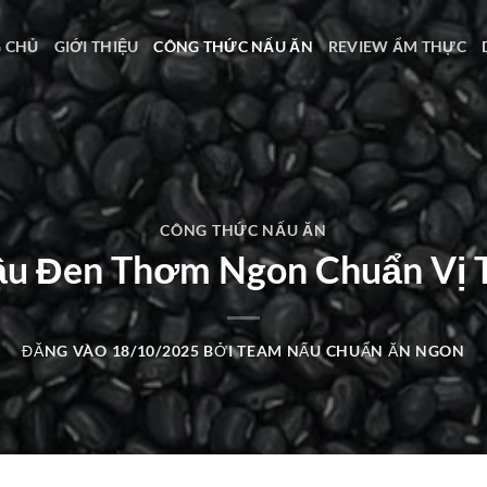
 CHỦ
GIỚI THIỆU
CÔNG THỨC NẤU ĂN
REVIEW ẨM THỰC
CÔNG THỨC NẤU ĂN
u Đen Thơm Ngon Chuẩn Vị 
ĐĂNG VÀO
18/10/2025
BỞI
TEAM NẤU CHUẨN ĂN NGON