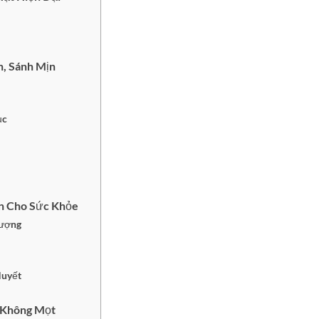
, Sánh Mịn
ục
n Cho Sức Khỏe
Lượng
Huyết
 Không Mọt