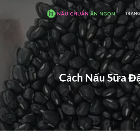
Bỏ
qua
TRANG
nội
dung
Cách Nấu Sữa Đậ