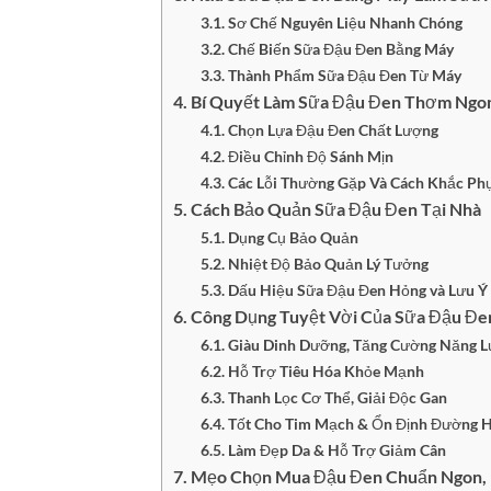
Sơ Chế Nguyên Liệu Nhanh Chóng
Chế Biến Sữa Đậu Đen Bằng Máy
Thành Phẩm Sữa Đậu Đen Từ Máy
Bí Quyết Làm Sữa Đậu Đen Thơm Ngon
Chọn Lựa Đậu Đen Chất Lượng
Điều Chỉnh Độ Sánh Mịn
Các Lỗi Thường Gặp Và Cách Khắc Ph
Cách Bảo Quản Sữa Đậu Đen Tại Nhà
Dụng Cụ Bảo Quản
Nhiệt Độ Bảo Quản Lý Tưởng
Dấu Hiệu Sữa Đậu Đen Hỏng và Lưu Ý
Công Dụng Tuyệt Vời Của Sữa Đậu Đe
Giàu Dinh Dưỡng, Tăng Cường Năng 
Hỗ Trợ Tiêu Hóa Khỏe Mạnh
Thanh Lọc Cơ Thể, Giải Độc Gan
Tốt Cho Tim Mạch & Ổn Định Đường 
Làm Đẹp Da & Hỗ Trợ Giảm Cân
Mẹo Chọn Mua Đậu Đen Chuẩn Ngon,