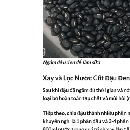
Ngâm đậu đen để làm sữa
Xay và Lọc Nước Cốt Đậu Đen
Sau khi đậu đã ngâm đủ thời gian và nở
loại bỏ hoàn toàn tạp chất và mùi hôi (
Tiếp theo, chia đậu thành nhiều phần n
khuyến nghị là 1 phần đậu và 3-4 phần
800ml nước trong quá trình xay lần đầ