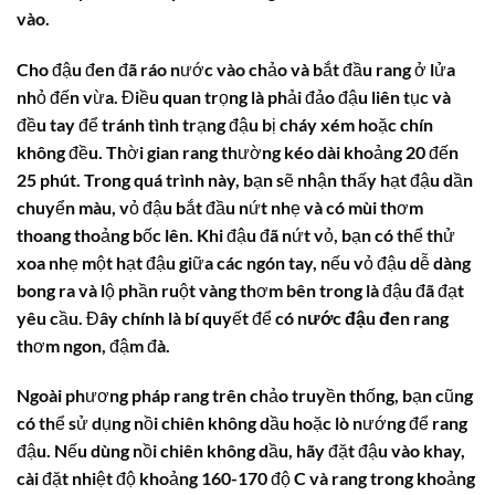
vào.
Cho đậu đen đã ráo nước vào chảo và bắt đầu rang ở lửa
nhỏ đến vừa. Điều quan trọng là phải đảo đậu liên tục và
đều tay để tránh tình trạng đậu bị cháy xém hoặc chín
không đều. Thời gian rang thường kéo dài khoảng 20 đến
25 phút. Trong quá trình này, bạn sẽ nhận thấy hạt đậu dần
chuyển màu, vỏ đậu bắt đầu nứt nhẹ và có mùi thơm
thoang thoảng bốc lên. Khi đậu đã nứt vỏ, bạn có thể thử
xoa nhẹ một hạt đậu giữa các ngón tay, nếu vỏ đậu dễ dàng
bong ra và lộ phần ruột vàng thơm bên trong là đậu đã đạt
yêu cầu. Đây chính là bí quyết để có
nước đậu đen rang
thơm ngon, đậm đà.
Ngoài phương pháp rang trên chảo truyền thống, bạn cũng
có thể sử dụng nồi chiên không dầu hoặc lò nướng để rang
đậu. Nếu dùng nồi chiên không dầu, hãy đặt đậu vào khay,
cài đặt nhiệt độ khoảng 160-170 độ C và rang trong khoảng