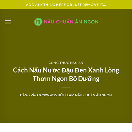
Bỏ
ADD ANYTHING HERE OR JUST REMOVE IT...
qua
nội
dung
CÔNG THỨC NẤU ĂN
Cách Nấu Nước Đậu Đen Xanh Lòng
Thơm Ngon Bổ Dưỡng
ĐĂNG VÀO
07/09/2025
BỞI
TEAM NẤU CHUẨN ĂN NGON