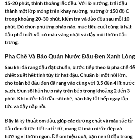
15-20 phút, thỉnh thoảng lắc đều. Với lò nướng, trải đậu
thành một lớp mỏng trên khay nướng, nướng ở 150 độ C
trong khoảng 20-30 phút, kiểm tra và đảo đều sau mỗi 10
phút. Dù chọn phương pháp nào, mục tiêu cuối cùng là hạt
đậu phải nứt vỏ, có màu vàng nhạt và dậy mùi thơm đặc
trưng.
Pha Chế Và Bảo Quản Nước Đậu Đen Xanh Lòng
Sau khi đã rang đậu đạt chuẩn, bước tiếp theo là pha chế để
chiết xuất hết tinh túy từ hạt đậu. Chuẩn bị một nồi lớn,
cho toàn bộ đậu đen đã rang vào cùng với 3.5 đến 4 lít nước
sạch. Đun sôi hỗn hợp này trên bếp trong khoảng 2 đến 3
phút. Khi nước bắt đầu sôi nhẹ, bạn hãy tắt bếp ngay lập
tức và đậy nắp nồi.
Đây là kỹ thuật om đậu, giúp các dưỡng chất và màu sắc từ
đậu đen được tiết ra từ từ, mang lại màu nước đẹp và
hương vị thơm ngon. Để om hiệu quả, bạn nên ủ đậu trong