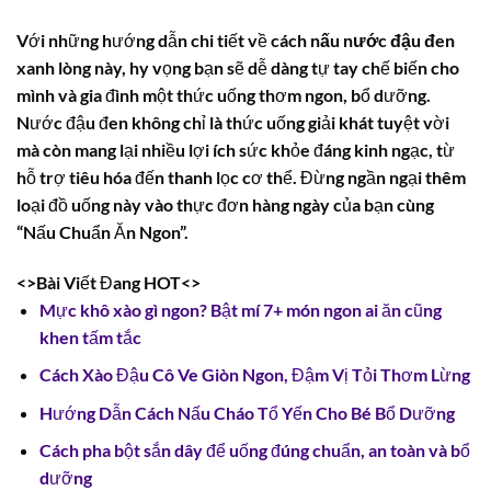
Với những hướng dẫn chi tiết về
cách nấu nước đậu đen
xanh lòng
này, hy vọng bạn sẽ dễ dàng tự tay chế biến cho
mình và gia đình một thức uống thơm ngon, bổ dưỡng.
Nước đậu đen không chỉ là thức uống giải khát tuyệt vời
mà còn mang lại nhiều lợi ích sức khỏe đáng kinh ngạc, từ
hỗ trợ tiêu hóa đến thanh lọc cơ thể. Đừng ngần ngại thêm
loại đồ uống này vào thực đơn hàng ngày của bạn cùng
“Nấu Chuẩn Ăn Ngon”.
<>Bài Viết Đang HOT<>
Mực khô xào gì ngon? Bật mí 7+ món ngon ai ăn cũng
khen tấm tắc
Cách Xào Đậu Cô Ve Giòn Ngon, Đậm Vị Tỏi Thơm Lừng
Hướng Dẫn Cách Nấu Cháo Tổ Yến Cho Bé Bổ Dưỡng
Cách pha bột sắn dây để uống đúng chuẩn, an toàn và bổ
dưỡng