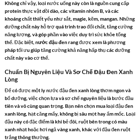
Không chỉ vậy, loại nước uống này còn là nguồn cung cấp
protein thực vật dồi dào, các vitamin nhóm B, và các
khoáng chất thiết yếu như sắt, magie, kẽm, mangan. Những
dưỡng chất này hỗ trợ quá trình trao đổi chất, tăng cường
năng lượng, và góp phần vào việc duy trì sức khỏe tổng
thể. Đặc biệt,
nước đậu đen rang
được xem là phương
pháp tối ưu giúp tăng cường khả năng hấp thụ các dưỡng
chất này vào cơ thể.
Chuẩn Bị Nguyên Liệu Và Sơ Chế Đậu Đen Xanh
Lòng
Để có được một ly nước đậu đen xanh lòng thơm ngon và
bổ dưỡng, việc chọn lựa và sơ chế nguyên liệu là bước đầu
tiên và vô cùng quan trọng. Bạn nên chọn mua loại đậu đen
xanh lòng, hạt căng mẩy, không bị sâu mọt hay ẩm mốc. Loại
đậu này có đặc điểm là khi bẻ đôi, ruột bên trong có màu
xanh nhạt hoặc hơi ngả vàng xanh, khác với đậu đen ruột
trắng thông thường.