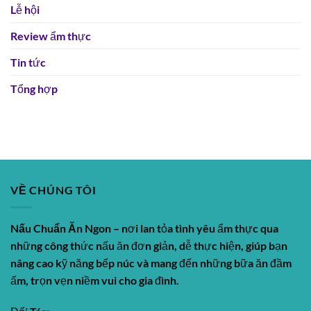
Lễ hội
Review ẩm thực
Tin tức
Tổng hợp
VỀ CHÚNG TÔI
Nấu Chuẩn Ăn Ngon
– nơi lan tỏa tình yêu ẩm thực qua
những công thức nấu ăn đơn giản, dễ thực hiện, giúp bạn
nâng cao kỹ năng bếp núc và mang đến những bữa ăn đầm
ấm, trọn vẹn niềm vui cho gia đình.