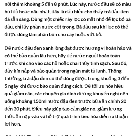
nồi thêm khoảng 5 đến 8 phút. Lúc này, nước đậu sẽ có màu
hơi đỏ hoặc nâu nhạt, đây là dấu hiệu cho thấy trà đậu đen
đã sẵn sàng. Dùng một chiếc rây lọc có mắt nhỏ để lọc bỏ bã
đậu, chỉ lấy phần nước cốt trong. Bã đậu sau khi lọc có thể
được dùng làm phân bón cho cây hoặc vứt bỏ.
Để nước đậu đen xanh lòng đạt được hương vị hoàn hảo và
có thể bảo quản lâu hơn, hãy để nước nguội hoàn toàn
trước khi cho vào các hũ hoặc chai thủy tinh sạch. Sau đó,
đậy kín nắp và bảo quản trong ngăn mát tủ lạnh. Thông
thường,
trà đậu đen
có thể dùng được trong khoảng 3 đến
5 ngày khi được bảo quản đúng cách. Để tối ưu hóa hiệu
quả giảm cân, các chuyên gia dinh dưỡng khuyến nghị nên
uống khoảng 150ml nước đậu đen trước bữa ăn chính 20
đến 30 phút. Điều này giúp tạo cảm giác no, giảm lượng
thức ăn nạp vào và hỗ trợ quá trình tiêu hóa diễn ra thuận
lợi hơn.