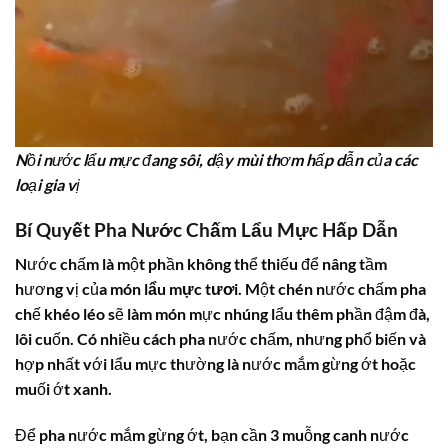
Nồi nước lẩu mực đang sôi, dậy mùi thơm hấp dẫn của các
loại gia vị
Bí Quyết Pha Nước Chấm Lẩu Mực Hấp Dẫn
Nước chấm là một phần không thể thiếu để nâng tầm
hương vị của món
lẩu mực tươi
. Một chén nước chấm pha
chế khéo léo sẽ làm món mực nhúng lẩu thêm phần đậm đà,
lôi cuốn. Có nhiều cách pha nước chấm, nhưng phổ biến và
hợp nhất với lẩu mực thường là nước mắm gừng ớt hoặc
muối ớt xanh.
Để pha nước mắm gừng ớt, bạn cần 3 muỗng canh nước