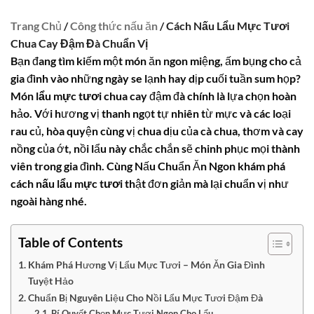
Trang Chủ
/
Công thức nấu ăn
/ Cách Nấu Lẩu Mực Tươi
Chua Cay Đậm Đà Chuẩn Vị
Bạn đang tìm kiếm một món ăn ngon miệng, ấm bụng cho cả
gia đình vào những ngày se lạnh hay dịp cuối tuần sum họp?
Món
lẩu mực tươi
chua cay đậm đà chính là lựa chọn hoàn
hảo. Với hương vị thanh ngọt tự nhiên từ mực và các loại
rau củ, hòa quyện cùng vị chua dịu của cà chua, thơm và cay
nồng của ớt, nồi lẩu này chắc chắn sẽ chinh phục mọi thành
viên trong gia đình. Cùng Nấu Chuẩn Ăn Ngon khám phá
cách nấu lẩu mực tươi
thật đơn giản mà lại chuẩn vị như
ngoài hàng nhé.
Table of Contents
Khám Phá Hương Vị Lẩu Mực Tươi – Món Ăn Gia Đình
Tuyệt Hảo
Chuẩn Bị Nguyên Liệu Cho Nồi Lẩu Mực Tươi Đậm Đà
Bí Quyết Chọn Mực Tươi Ngon Cho Lẩu