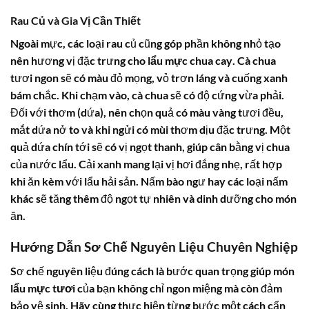
Rau Củ và Gia Vị Cần Thiết
Ngoài mực, các loại rau củ cũng góp phần không nhỏ tạo
nên hương vị đặc trưng cho
lẩu mực chua cay
. Cà chua
tươi ngon sẽ có màu đỏ mọng, vỏ trơn láng và cuống xanh
bám chắc. Khi chạm vào, cà chua sẽ có độ cứng vừa phải.
Đối với thơm (dứa), nên chọn quả có màu vàng tươi đều,
mắt dứa nở to và khi ngửi có mùi thơm dịu đặc trưng. Một
quả dứa chín tới sẽ có vị ngọt thanh, giúp cân bằng vị chua
của nước lẩu. Cải xanh mang lại vị hơi đắng nhẹ, rất hợp
khi ăn kèm với lẩu hải sản. Nấm bào ngư hay các loại nấm
khác sẽ tăng thêm độ ngọt tự nhiên và dinh dưỡng cho món
ăn.
Hướng Dẫn Sơ Chế Nguyên Liệu Chuyên Nghiệp
Sơ chế nguyên liệu đúng cách là bước quan trọng giúp món
lẩu mực tươi
của bạn không chỉ ngon miệng mà còn đảm
bảo vệ sinh. Hãy cùng thực hiện từng bước một cách cẩn