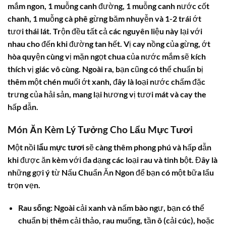
mắm ngon, 1 muỗng canh đường, 1 muỗng canh nước cốt
chanh, 1 muỗng cà phê gừng băm nhuyễn và 1-2 trái ớt
tươi thái lát. Trộn đều tất cả các nguyên liệu này lại với
nhau cho đến khi đường tan hết. Vị cay nồng của gừng, ớt
hòa quyện cùng vị mặn ngọt chua của nước mắm sẽ kích
thích vị giác vô cùng. Ngoài ra, bạn cũng có thể chuẩn bị
thêm một chén muối ớt xanh, đây là loại nước chấm đặc
trưng của hải sản, mang lại hương vị tươi mát và cay the
hấp dẫn.
Món Ăn Kèm Lý Tưởng Cho Lẩu Mực Tươi
Một nồi
lẩu mực tươi
sẽ càng thêm phong phú và hấp dẫn
khi được ăn kèm với đa dạng các loại rau và tinh bột. Đây là
những gợi ý từ Nấu Chuẩn Ăn Ngon để bạn có một bữa lẩu
trọn vẹn.
Rau sống:
Ngoài cải xanh và nấm bào ngư, bạn có thể
chuẩn bị thêm cải thảo, rau muống, tần ô (cải cúc), hoặc