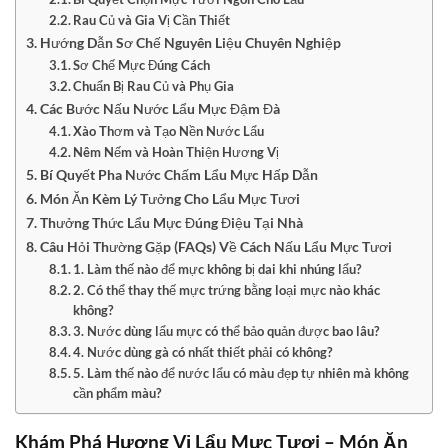
Rau Củ và Gia Vị Cần Thiết
Hướng Dẫn Sơ Chế Nguyên Liệu Chuyên Nghiệp
Sơ Chế Mực Đúng Cách
Chuẩn Bị Rau Củ và Phụ Gia
Các Bước Nấu Nước Lẩu Mực Đậm Đà
Xào Thơm và Tạo Nền Nước Lẩu
Nêm Nếm và Hoàn Thiện Hương Vị
Bí Quyết Pha Nước Chấm Lẩu Mực Hấp Dẫn
Món Ăn Kèm Lý Tưởng Cho Lẩu Mực Tươi
Thưởng Thức Lẩu Mực Đúng Điệu Tại Nhà
Câu Hỏi Thường Gặp (FAQs) Về Cách Nấu Lẩu Mực Tươi
1. Làm thế nào để mực không bị dai khi nhúng lẩu?
2. Có thể thay thế mực trứng bằng loại mực nào khác
không?
3. Nước dùng lẩu mực có thể bảo quản được bao lâu?
4. Nước dùng gà có nhất thiết phải có không?
5. Làm thế nào để nước lẩu có màu đẹp tự nhiên mà không
cần phẩm màu?
Khám Phá Hương Vị Lẩu Mực Tươi – Món Ăn