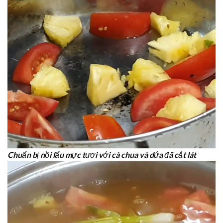
Chuẩn bị nồi lẩu mực tươi với cà chua và dứa đã cắt lát