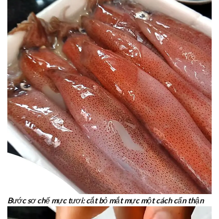
Bước sơ chế mực tươi: cắt bỏ mắt mực một cách cẩn thận