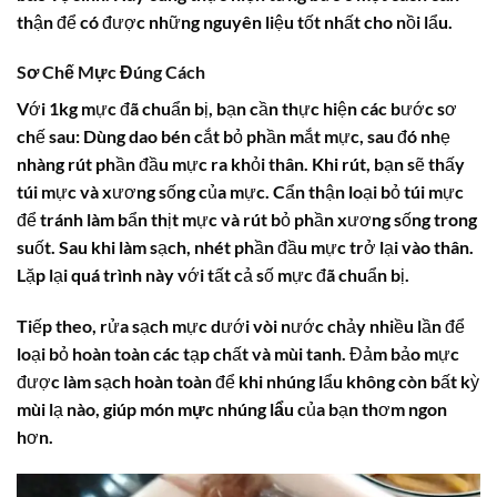
thận để có được những nguyên liệu tốt nhất cho nồi lẩu.
Sơ Chế Mực Đúng Cách
Với 1kg mực đã chuẩn bị, bạn cần thực hiện các bước sơ
chế sau: Dùng dao bén cắt bỏ phần mắt mực, sau đó nhẹ
nhàng rút phần đầu mực ra khỏi thân. Khi rút, bạn sẽ thấy
túi mực và xương sống của mực. Cẩn thận loại bỏ túi mực
để tránh làm bẩn thịt mực và rút bỏ phần xương sống trong
suốt. Sau khi làm sạch, nhét phần đầu mực trở lại vào thân.
Lặp lại quá trình này với tất cả số mực đã chuẩn bị.
Tiếp theo, rửa sạch mực dưới vòi nước chảy nhiều lần để
loại bỏ hoàn toàn các tạp chất và mùi tanh. Đảm bảo mực
được làm sạch hoàn toàn để khi nhúng lẩu không còn bất kỳ
mùi lạ nào, giúp món
mực nhúng lẩu
của bạn thơm ngon
hơn.