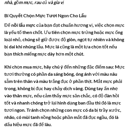
nhà, gồm mực, rau củ và gia vị
Bí Quyết Chọn Mực Tươi Ngon Cho Lẩu
Để
nồi lẩu mực
của bạn đạt chuẩn hương vị, việc chọn mực
là yếu tố then chốt. Ưu tiên chọn mực trứng hoặc mực ống
loại nhỏ, chúng sẽ giữ được độ giòn, ngọt tự nhiên và không
bị dai khi nhúng lẩu. Mực lá cũng là một lựa chọn tốt nếu
bạn thích miếng mực dày hơn một chút.
Khi chọn mua mực, hãy chú ý đến những đặc điểm sau: Mực
tươi thường có phần da sáng bóng, óng ánh với màu nâu
sẫm trên thân và màu trắng đục ở phần thịt. Mắt mực phải
trong, không bị đục hay chảy dịch vàng. Dùng tay ấn nhẹ
vào thân mực, nếu cảm thấy mực săn chắc, có độ đàn hồi
tốt và nhanh chóng trở lại hình dạng ban đầu thì đó là mực
tươi ngon. Tránh chọn những con mực có da bị trầy xước,
nhão, có mùi tanh nồng hoặc phần mắt đã đục ngầu, đó là
dấu hiệu mực đã để lâu.