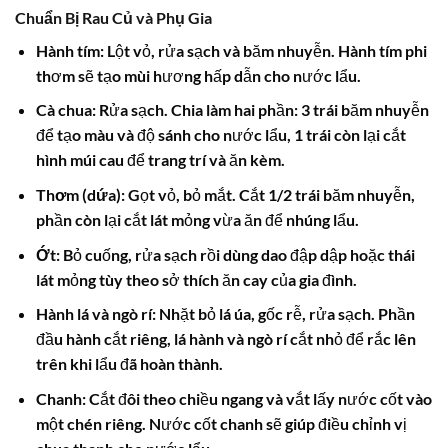
Chuẩn Bị Rau Củ và Phụ Gia
Hành tím:
Lột vỏ, rửa sạch và băm nhuyễn. Hành tím phi
thơm sẽ tạo mùi hương hấp dẫn cho nước lẩu.
Cà chua:
Rửa sạch. Chia làm hai phần: 3 trái băm nhuyễn
để tạo màu và độ sánh cho nước lẩu, 1 trái còn lại cắt
hình múi cau để trang trí và ăn kèm.
Thơm (dứa):
Gọt vỏ, bỏ mắt. Cắt 1/2 trái băm nhuyễn,
phần còn lại cắt lát mỏng vừa ăn để nhúng lẩu.
Ớt:
Bỏ cuống, rửa sạch rồi dùng dao đập dập hoặc thái
lát mỏng tùy theo sở thích ăn cay của gia đình.
Hành lá và ngò rí:
Nhặt bỏ lá úa, gốc rễ, rửa sạch. Phần
đầu hành cắt riêng, lá hành và ngò rí cắt nhỏ để rắc lên
trên khi lẩu đã hoàn thành.
Chanh:
Cắt đôi theo chiều ngang và vắt lấy nước cốt vào
một chén riêng. Nước cốt chanh sẽ giúp điều chỉnh vị