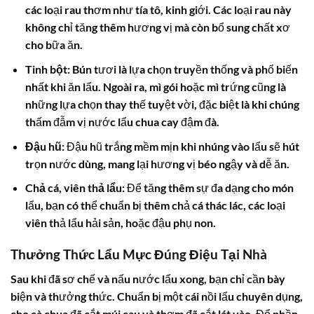
các loại rau thơm như tía tô, kinh giới. Các loại rau này
không chỉ tăng thêm hương vị mà còn bổ sung chất xơ
cho bữa ăn.
Tinh bột:
Bún tươi là lựa chọn truyền thống và phổ biến
nhất khi ăn lẩu. Ngoài ra, mì gói hoặc mì trứng cũng là
những lựa chọn thay thế tuyệt vời, đặc biệt là khi chúng
thấm đẫm vị nước lẩu chua cay đậm đà.
Đậu hũ:
Đậu hũ trắng mềm mịn khi nhúng vào lẩu sẽ hút
trọn nước dùng, mang lại hương vị béo ngậy và dễ ăn.
Chả cá, viên thả lẩu:
Để tăng thêm sự đa dạng cho món
lẩu, bạn có thể chuẩn bị thêm chả cá thác lác, các loại
viên thả lẩu hải sản, hoặc đậu phụ non.
Thưởng Thức Lẩu Mực Đúng Điệu Tại Nhà
Sau khi đã sơ chế và nấu nước lẩu xong, bạn chỉ cần bày
biện và thưởng thức. Chuẩn bị một cái nồi lẩu chuyên dụng,
cho cà chua đã cắt múi cau và thơm đã cắt lát vào. Đổ phần