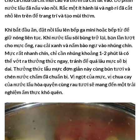
nước lẩu đã nấu vào nồi. Rắc một ít hành lá và ngò rí đã cắt
nhỏ lên trên để trang trí và tạo mùi thơm.
Khi bắt đầu ăn, đặt nồi lẩu lên bếp ga mini hoặc bếp từ để
giữ nóng liên tục. Khi nước lẩu sôi bùng trở lại, bạn lần lượt
cho mực ống, rau cải xanh và nấm bào ngư vào nhúng chín.
Mực rất nhanh chín, chỉ cần nhúng khoảng 1-2 phút là có
thể vớt ra thưởng thức ngay, tránh để quá lâu mực sẽ bị
dai. Thưởng thức
lẩu mực đơn giản
này cùng bún tươi và
chén nước chấm đã chuẩn bị. Vị ngọt của mực, vị chua cay
của nước lẩu hòa quyện cùng rau tươi sẽ mang đến một trải
nghiệm ẩm thực khó quên.