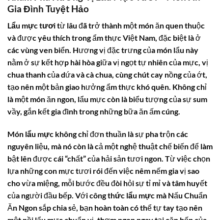
Gia Đình Tuyệt Hảo
Lẩu mực tươi
từ lâu đã trở thành một món ăn quen thuộc
và được yêu thích trong ẩm thực Việt Nam, đặc biệt là ở
các vùng ven biển. Hương vị đặc trưng của món lẩu này
nằm ở sự kết hợp hài hòa giữa vị ngọt tự nhiên của mực, vị
chua thanh của dứa và cà chua, cùng chút cay nồng của ớt,
tạo nên một bản giao hưởng ẩm thực khó quên. Không chỉ
là một món ăn ngon, lẩu mực còn là biểu tượng của sự sum
vầy, gắn kết gia đình trong những bữa ăn ấm cúng.
Món
lẩu mực
không chỉ đơn thuần là sự pha trộn các
nguyên liệu, mà nó còn là cả một nghệ thuật chế biến để làm
bật lên được cái “chất” của hải sản tươi ngon. Từ việc chọn
lựa những con mực tươi rói đến việc nêm nếm gia vị sao
cho vừa miệng, mỗi bước đều đòi hỏi sự tỉ mỉ và tâm huyết
của người đầu bếp. Với
công thức lẩu mực
mà Nấu Chuẩn
Ăn Ngon sắp chia sẻ, bạn hoàn toàn có thể tự tay tạo nên
một nồi lẩu mực chuẩn vị, thơm ngon ngay tại căn bếp của