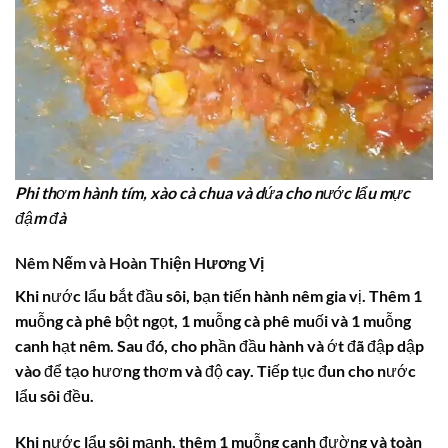
Phi thơm hành tím, xào cà chua và dứa cho nước lẩu mực
đậm đà
Nêm Nếm và Hoàn Thiện Hương Vị
Khi nước lẩu bắt đầu sôi, bạn tiến hành nêm gia vị. Thêm 1
muỗng cà phê bột ngọt, 1 muỗng cà phê muối và 1 muỗng
canh hạt nêm. Sau đó, cho phần đầu hành và ớt đã đập dập
vào để tạo hương thơm và độ cay. Tiếp tục đun cho nước
lẩu sôi đều.
Khi nước lẩu sôi mạnh, thêm 1 muỗng canh đường và toàn