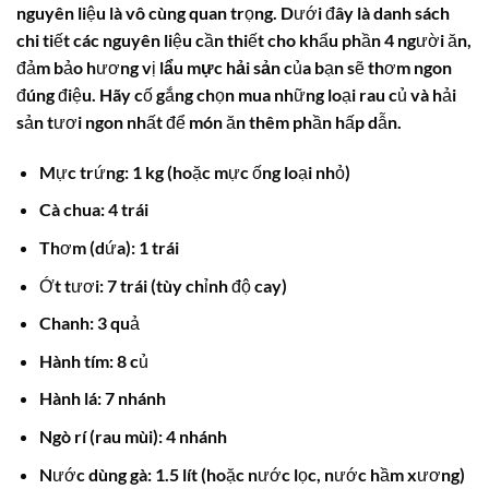
nguyên liệu là vô cùng quan trọng. Dưới đây là danh sách
chi tiết các nguyên liệu cần thiết cho khẩu phần 4 người ăn,
đảm bảo hương vị
lẩu mực hải sản
của bạn sẽ thơm ngon
đúng điệu. Hãy cố gắng chọn mua những loại rau củ và hải
sản tươi ngon nhất để món ăn thêm phần hấp dẫn.
Mực trứng: 1 kg (hoặc mực ống loại nhỏ)
Cà chua: 4 trái
Thơm (dứa): 1 trái
Ớt tươi: 7 trái (tùy chỉnh độ cay)
Chanh: 3 quả
Hành tím: 8 củ
Hành lá: 7 nhánh
Ngò rí (rau mùi): 4 nhánh
Nước dùng gà: 1.5 lít (hoặc nước lọc, nước hầm xương)