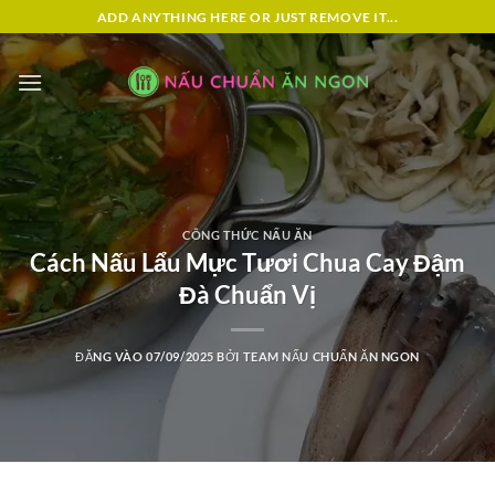
Bỏ
ADD ANYTHING HERE OR JUST REMOVE IT...
qua
nội
dung
CÔNG THỨC NẤU ĂN
Cách Nấu Lẩu Mực Tươi Chua Cay Đậm
Đà Chuẩn Vị
ĐĂNG VÀO
07/09/2025
BỞI
TEAM NẤU CHUẨN ĂN NGON