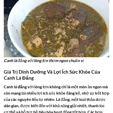
Canh lá đắng với lòng lợn thơm ngon chuẩn vị
Giá Trị Dinh Dưỡng Và Lợi Ích Sức Khỏe Của
Canh Lá Đắng
Canh lá đắng
với lòng lợn không chỉ là một món ăn ngon mà
còn mang lại nhiều lợi ích sức khỏe đáng kể, nhờ sự kết hợp
của các nguyên liệu tự nhiên. Lá đắng, một loại thảo dược
dân gian, được biết đến với khả năng giải nhiệt, thanh lọc
cơ thể và hỗ trợ hệ tiêu hóa hoạt động tốt hơn. Các hợp