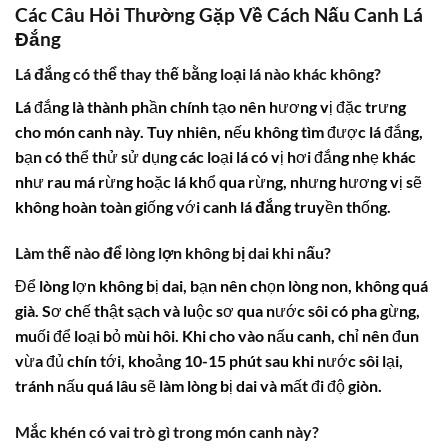
Các Câu Hỏi Thường Gặp Về Cách Nấu Canh Lá
Đắng
Lá đắng có thể thay thế bằng loại lá nào khác không?
Lá đắng là thành phần chính tạo nên hương vị đặc trưng
cho món canh này. Tuy nhiên, nếu không tìm được lá đắng,
bạn có thể thử sử dụng các loại lá có vị hơi đắng nhẹ khác
như rau má rừng hoặc lá khổ qua rừng, nhưng hương vị sẽ
không hoàn toàn giống với
canh lá đắng
truyền thống.
Làm thế nào để lòng lợn không bị dai khi nấu?
Để lòng lợn không bị dai, bạn nên chọn lòng non, không quá
già. Sơ chế thật sạch và luộc sơ qua nước sôi có pha gừng,
muối để loại bỏ mùi hôi. Khi cho vào nấu canh, chỉ nên đun
vừa đủ chín tới, khoảng 10-15 phút sau khi nước sôi lại,
tránh nấu quá lâu sẽ làm lòng bị dai và mất đi độ giòn.
Mắc khén có vai trò gì trong món canh này?