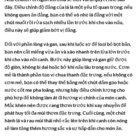
đây. Điều chỉnh độ đắng của lá là một yếu tố quan trọng; nếu
không quen ăn đắng, bạn có thể vò nhẹ lá đắng với một
chút muối rồi rửa sạch nhiều lần trước khi cho vào nấu,
điều này sẽ giúp giảm bớt vị đắng.
Đối với phần lòng và gan, sau khi luộc sơ để loại bỏ bọt bẩn,
bạn nên cắt miếng vừa ăn và xào nhanh trên lửa lớn trước
khi cho vào nồi canh. Bước này giúp lòng và gan giữ được
độ giòn, không bị dai hoặc bở khi nấu lâu trong nước. Cơm
mẻ là thành phần tạo vị chua thanh đặc trưng, nếu không có
cơm mẻ, bạn có thể thay thế bằng một chút dấm gạo hoặc
nước cốt me pha loãng, nhưng hãy điều chỉnh lượng cho
phù hợp để không làm át đi hương vị chính của món canh.
Mắc khén nên được rang thơm trước khi xay nhuyễn để
phát huy tối đa mùi thơm đặc trưng. Cuối cùng, một chút
hành lá và rau mùi thái nhỏ rắc lên trên khi canh còn nóng
sẽ làm tăng thêm hương sắc và sự hấp dẫn cho món ăn.