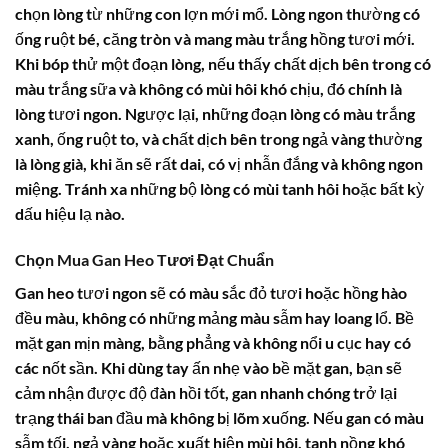
chọn lòng từ những con lợn mới mổ. Lòng ngon thường có
ống ruột bé, căng tròn và mang màu trắng hồng tươi mới.
Khi bóp thử một đoạn lòng, nếu thấy chất dịch bên trong có
màu trắng sữa và không có mùi hôi khó chịu, đó chính là
lòng tươi ngon. Ngược lại, những đoạn lòng có màu trắng
xanh, ống ruột to, và chất dịch bên trong ngả vàng thường
là lòng già, khi ăn sẽ rất dai, có vị nhẫn đắng và không ngon
miệng. Tránh xa những bộ lòng có mùi tanh hôi hoặc bất kỳ
dấu hiệu lạ nào.
Chọn Mua Gan Heo Tươi Đạt Chuẩn
Gan heo tươi ngon sẽ có màu sắc đỏ tươi hoặc hồng hào
đều màu, không có những mảng màu sẫm hay loang lổ. Bề
mặt gan mịn màng, bằng phẳng và không nổi u cục hay có
các nốt sần. Khi dùng tay ấn nhẹ vào bề mặt gan, bạn sẽ
cảm nhận được độ đàn hồi tốt, gan nhanh chóng trở lại
trạng thái ban đầu mà không bị lõm xuống. Nếu gan có màu
sẫm tối, ngả vàng hoặc xuất hiện mùi hôi, tanh nồng khó