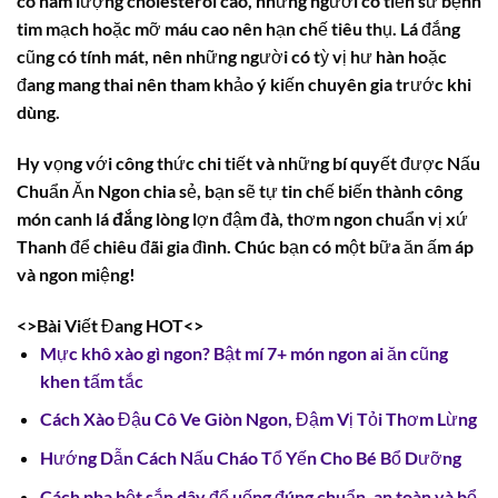
có hàm lượng cholesterol cao, những người có tiền sử bệnh
tim mạch hoặc mỡ máu cao nên hạn chế tiêu thụ. Lá đắng
cũng có tính mát, nên những người có tỳ vị hư hàn hoặc
đang mang thai nên tham khảo ý kiến chuyên gia trước khi
dùng.
Hy vọng với công thức chi tiết và những bí quyết được Nấu
Chuẩn Ăn Ngon chia sẻ, bạn sẽ tự tin chế biến thành công
món
canh lá đắng
lòng lợn đậm đà, thơm ngon chuẩn vị xứ
Thanh để chiêu đãi gia đình. Chúc bạn có một bữa ăn ấm áp
và ngon miệng!
<>Bài Viết Đang HOT<>
Mực khô xào gì ngon? Bật mí 7+ món ngon ai ăn cũng
khen tấm tắc
Cách Xào Đậu Cô Ve Giòn Ngon, Đậm Vị Tỏi Thơm Lừng
Hướng Dẫn Cách Nấu Cháo Tổ Yến Cho Bé Bổ Dưỡng
Cách pha bột sắn dây để uống đúng chuẩn, an toàn và bổ