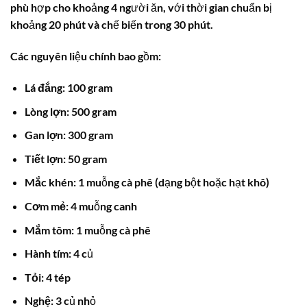
phù hợp cho khoảng 4 người ăn, với thời gian chuẩn bị
khoảng 20 phút và chế biến trong 30 phút.
Các nguyên liệu chính bao gồm:
Lá đắng
: 100 gram
Lòng lợn
: 500 gram
Gan lợn
: 300 gram
Tiết lợn
: 50 gram
Mắc khén
: 1 muỗng cà phê (dạng bột hoặc hạt khô)
Cơm mẻ
: 4 muỗng canh
Mắm tôm
: 1 muỗng cà phê
Hành tím
: 4 củ
Tỏi
: 4 tép
Nghệ
: 3 củ nhỏ