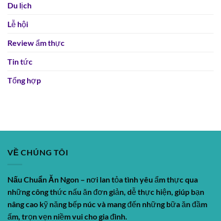
Du lịch
Lễ hội
Review ẩm thực
Tin tức
Tổng hợp
VỀ CHÚNG TÔI
Nấu Chuẩn Ăn Ngon
– nơi lan tỏa tình yêu ẩm thực qua
những công thức nấu ăn đơn giản, dễ thực hiện, giúp bạn
nâng cao kỹ năng bếp núc và mang đến những bữa ăn đầm
ấm, trọn vẹn niềm vui cho gia đình.