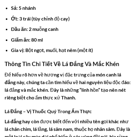
Sả
: 5 nhánh
Ớt
: 3 trái (tùy chỉnh độ cay)
Dầu ăn
: 2 muỗng canh
Giấm ăn
: 80 ml
Gia vị
: Bột ngọt, muối, hạt nêm (một ít)
Thông Tin Chi Tiết Về Lá Đắng Và Mắc Khén
Để hiểu rõ hơn về hương vị đặc trưng của món
canh lá
đắng
này, chúng ta cần tìm hiểu về hai nguyên liệu độc đáo:
lá đắng và mắc khén. Đây là những “linh hồn” tạo nên nét
riêng biệt cho ẩm thực xứ Thanh.
Lá Đắng – Vị Thuốc Quý Trong Ẩm Thực
Lá đắng
hay còn được biết đến với nhiều tên gọi khác như
lá chân chim, lá lằng, lá sâm nam, thuộc họ nhân sâm. Đây là
một loại cây mọc dại phổ biến ở các vùng đồi núi, bìa rừng