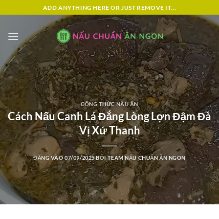
Bỏ
ADD ANYTHING HERE OR JUST REMOVE IT...
qua
nội
dung
CÔNG THỨC NẤU ĂN
Cách Nấu Canh Lá Đắng Lòng Lợn Đậm Đà
Vị Xứ Thanh
ĐĂNG VÀO
07/09/2025
BỞI
TEAM NẤU CHUẨN ĂN NGON