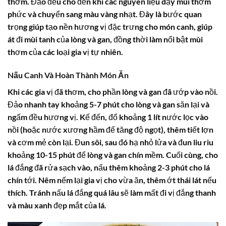
thơm. Đảo đều cho đến khi các nguyên liệu dậy mùi thơm
phức và chuyển sang màu vàng nhạt. Đây là bước quan
trọng giúp tạo nền hương vị đặc trưng cho món canh, giúp
át đi mùi tanh của lòng và gan, đồng thời làm nổi bật mùi
thơm của các loại gia vị tự nhiên.
Nấu Canh Và Hoàn Thành Món Ăn
Khi các gia vị đã thơm, cho phần lòng và gan đã ướp vào nồi.
Đảo nhanh tay khoảng 5-7 phút cho lòng và gan săn lại và
ngấm đều hương vị. Kế đến, đổ khoảng 1 lít nước lọc vào
nồi (hoặc nước xương hầm để tăng độ ngọt), thêm tiết lợn
và cơm mẻ còn lại. Đun sôi, sau đó hạ nhỏ lửa và đun liu riu
khoảng 10-15 phút để lòng và gan chín mềm. Cuối cùng, cho
lá đắng đã rửa sạch vào, nấu thêm khoảng 2-3 phút cho lá
chín tới. Nêm nếm lại gia vị cho vừa ăn, thêm ớt thái lát nếu
thích. Tránh nấu lá đắng quá lâu sẽ làm mất đi vị đắng thanh
và màu xanh đẹp mắt của lá.