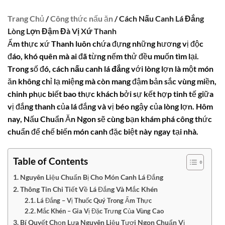
Trang Chủ
/
Công thức nấu ăn
/ Cách Nấu Canh Lá Đắng
Lòng Lợn Đậm Đà Vị Xứ Thanh
Ẩm thực xứ Thanh luôn chứa đựng những hương vị độc
đáo, khó quên mà ai đã từng nếm thử đều muốn tìm lại.
Trong số đó,
cách nấu canh lá đắng
với lòng lợn là một món
ăn không chỉ lạ miệng mà còn mang đậm bản sắc vùng miền,
chinh phục biết bao thực khách bởi sự kết hợp tinh tế giữa
vị đắng thanh của lá đắng và vị béo ngậy của lòng lợn. Hôm
nay, Nấu Chuẩn Ăn Ngon sẽ cùng bạn khám phá công thức
chuẩn để chế biến món canh đặc biệt này ngay tại nhà.
Table of Contents
Nguyên Liệu Chuẩn Bị Cho Món Canh Lá Đắng
Thông Tin Chi Tiết Về Lá Đắng Và Mắc Khén
Lá Đắng – Vị Thuốc Quý Trong Ẩm Thực
Mắc Khén – Gia Vị Đặc Trưng Của Vùng Cao
Bí Quyết Chọn Lựa Nguyên Liệu Tươi Ngon Chuẩn Vị