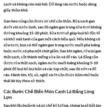
sạch và không còn mùi hôi. Để lòng ráo nước hoặc dùng
giấy thấm khô.
Gan heo cũng cần được sơ chế cẩn thận. Rửa sạch gan
dưới vòi nước lạnh, sau đó ngâm gan trong sữa tươi không
đường khoảng 15-20 phút. Sữa tươi sẽ giúp loại bỏ độc tố
và khử mùi tanh của gan một cách hiệu quả. Nếu không có
sữa tươi, bạn có thể ngâm gan trong nước muối pha loãng
hoặc nước có pha một chút giấm. Sau khi ngâm, rửa lại gan
thật sạch, cắt thành miếng vừa ăn và để ráo. Lá đắng cần
được rửa thật sạch, ngâm nước muối loãng khoảng 5-10
phút để loại bỏ bụi bẩn và các tạp chất, sau đó vớt ra để
ráo. Hành tím, tỏi, sả, nghệ và ớt cần được băm nhỏ hoặc
thái lát tùy theo sở thích.
Các Bước Chế Biến Món Canh Lá Đắng Lòng
Lợn
Sau khi đã chuẩn bị và sơ chế kỹ lưỡng, chúng ta sẽ bắt tay