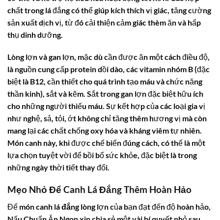
chất trong lá đắng có thể giúp kích thích vị giác, tăng cường
sản xuất dịch vị, từ đó cải thiện cảm giác thèm ăn và hấp
thụ dinh dưỡng.
Lòng lợn và gan lợn, mặc dù cần được ăn một cách điều độ,
là nguồn cung cấp protein dồi dào, các vitamin nhóm B (đặc
biệt là B12, cần thiết cho quá trình tạo máu và chức năng
thần kinh), sắt và kẽm. Sắt trong gan lợn đặc biệt hữu ích
cho những người thiếu máu. Sự kết hợp của các loại gia vị
như nghệ, sả, tỏi, ớt không chỉ tăng thêm hương vị mà còn
mang lại các chất chống oxy hóa và kháng viêm tự nhiên.
Món canh này, khi được chế biến đúng cách, có thể là một
lựa chọn tuyệt vời để bồi bổ sức khỏe, đặc biệt là trong
những ngày thời tiết thay đổi.
Mẹo Nhỏ Để Canh Lá Đắng Thêm Hoàn Hảo
Để món
canh lá đắng
lòng lợn của bạn đạt đến độ hoàn hảo,
Nấu Chuẩn Ăn Ngon xin chia sẻ một vài bí quyết nhỏ sau