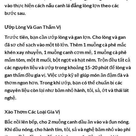
vào thực hiện
cách nấu canh lá đắng
lòng lợn theo các
bước sau.
Ướp Lòng Và Gan Thấm Vị
Trước tiên, bạn cần ướp lòng và gan lợn. Cho lòng và gan
đã sơ chế sạch vào một tô lớn. Thêm 1 muỗng cà phê mắc
khén xay nhuyễn, 1 muỗng canh cơm mẻ, 1 muỗng cà phê
mắm tôm, một ít muối, bột ngọt và hạt nêm. Trộn đều tất cả
các nguyên liệu và ướp trong khoảng 15-20 phút để lòng và
gan thấm đều gia vị. Việc ướp kỹ sẽ giúp món ăn đậm đà và
thơm ngon hơn. Trong khi ướp, bạn có thể chuẩn bị các
nguyên liệu còn lại như băm nhỏ hành, tỏi, sả, ớt và thái lát
nghệ.
Xào Thơm Các Loại Gia Vị
Bắc nồi lên bếp, cho 2 muỗng canh dầu ăn vào và đun nóng.
Khi dầu nóng, cho hành tím, tỏi, sả và nghệ băm nhỏ vào phi