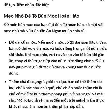
để tạo điểm nhấn đặc biệt.
Mẹo Nhỏ Để Tô Bún Mọc Hoàn Hảo
Để món
bún mọc
của bạn đạt đến độ hoàn hảo, có một vài
mẹo nhỏ mà Nấu Chuẩn Ăn Ngon muốn chia sẻ:
Độ dai của mọc:
Nếu muốn mọc có độ dai giòn đặc trưng,
bạn có thể vo viên mọc và luộc riêng trong một nồi nước
sôi khác. Khi mọc chín, vớt ra và cho vào tô bún khi gần
ăn, thay vì thả trực tiếp vào nồi nước dùng chính. Điều
này giúp mọc giữ được độ dai và không làm đục nước
dùng.
Thêm chả đa dạng:
Ngoài chả lụa, bạn có thể thêm các
loại chả khác như chả quế, chả chiên hoặc thậm chí là
chả cốm để tô bún thêm phong phú về hương vị và màu
sắc. Mỗi loại chả sẽ mang đến một trải nghiệm ẩm thực
khác nhau, làm món ăn thêm phần hấp dẫn.