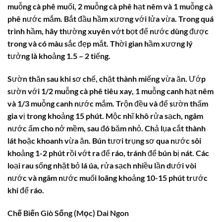
muỗng cà phê muối, 2 muỗng cà phê hạt nêm và 1 muỗng cà
phê nước mắm. Bắt đầu hầm xương với lửa vừa. Trong quá
trình hầm, hãy thường xuyên vớt bọt để nước dùng được
trong và có màu sắc đẹp mắt. Thời gian hầm xương lý
tưởng là khoảng 1.5 – 2 tiếng.
Sườn thăn sau khi sơ chế, chặt thành miếng vừa ăn. Ướp
sườn với 1/2 muỗng cà phê tiêu xay, 1 muỗng canh hạt nêm
và 1/3 muỗng canh nước mắm. Trộn đều và để sườn thấm
gia vị trong khoảng 15 phút. Mộc nhĩ khô rửa sạch, ngâm
nước ấm cho nở mềm, sau đó băm nhỏ. Chả lụa cắt thành
lát hoặc khoanh vừa ăn. Bún tươi trụng sơ qua nước sôi
khoảng 1-2 phút rồi vớt ra để ráo, tránh để bún bị nát. Các
loại rau sống nhặt bỏ lá úa, rửa sạch nhiều lần dưới vòi
nước và ngâm nước muối loãng khoảng 10-15 phút trước
khi để ráo.
Chế Biến Giò Sống (Mọc) Dai Ngon