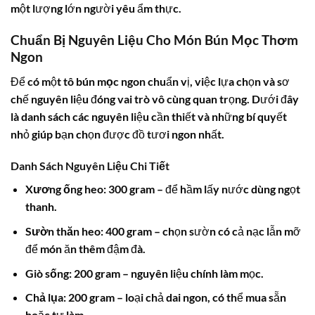
một lượng lớn người yêu ẩm thực.
Chuẩn Bị Nguyên Liệu Cho Món Bún Mọc Thơm
Ngon
Để có một tô
bún mọc ngon
chuẩn vị, việc lựa chọn và sơ
chế nguyên liệu đóng vai trò vô cùng quan trọng. Dưới đây
là danh sách các nguyên liệu cần thiết và những bí quyết
nhỏ giúp bạn chọn được đồ tươi ngon nhất.
Danh Sách Nguyên Liệu Chi Tiết
Xương ống heo:
300 gram – để hầm lấy nước dùng ngọt
thanh.
Sườn thăn heo:
400 gram – chọn sườn có cả nạc lẫn mỡ
để món ăn thêm đậm đà.
Giò sống:
200 gram – nguyên liệu chính làm mọc.
Chả lụa:
200 gram – loại chả dai ngon, có thể mua sẵn
hoặc tự làm.