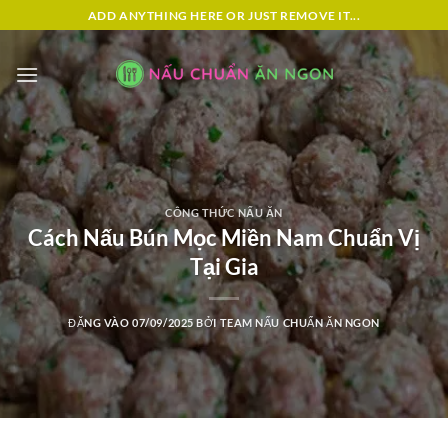
Bỏ
ADD ANYTHING HERE OR JUST REMOVE IT...
qua
nội
dung
CÔNG THỨC NẤU ĂN
Cách Nấu Bún Mọc Miền Nam Chuẩn Vị
Tại Gia
ĐĂNG VÀO
07/09/2025
BỞI
TEAM NẤU CHUẨN ĂN NGON