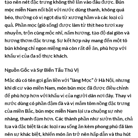
tạo nên nét đặc trưng không thể lẫn vào đâu được.
Bún
mọc miền Nam
nổi bật với nước dùng thanh, không quá
béo, thường có vị ngọt dịu từ xương hầm và các loại củ
quả. Phần mọc (giò sống) được làm từ thịt heo tươi xay
nhuyễn, trộn cùng mộc nhĩ, nấm hương, tạo độ dai giòn và
hương thơm đặc trưng. Sự kết hợp này mang đến một tô
bún không chỉ ngon miệng mà còn rất dễ ăn, phù hợp với
khẩu vị của đa số thực khách.
Nguồn Gốc và Sự Biến Tấu Thú Vị
Mặc dù có tên gọi gắn liền với “làng Mọc” ở Hà Nội, nhưng
khi di cư vào miền Nam, món bún mọc đã được điều chỉnh
để phù hợp hơn với khẩu vị của người dân nơi đây. Thay vì
nước dùng có phần đậm đà và vị mắm tôm nồng đặc trưng
của miền Bắc,
bún mọc miền Nam
lại ưa chuộng sự nhẹ
nhàng, thanh đạm hơn. Các thành phần như sườn thăn, chả
lụa và đặc biệt là các loại rau sống ăn kèm phong phú đã làm
nên sự khác biệt, khiến món ăn trở nên hấp dẫn và thu hút