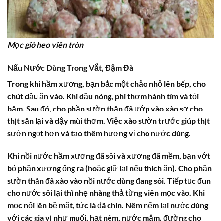
Mọc giò heo viên tròn
Nấu Nước Dùng Trong Vắt, Đậm Đà
Trong khi hầm xương, bạn bắc một chảo nhỏ lên bếp, cho
chút dầu ăn vào. Khi dầu nóng, phi thơm hành tím và tỏi
băm. Sau đó, cho phần sườn thăn đã ướp vào xào sơ cho
thịt săn lại và dậy mùi thơm. Việc xào sườn trước giúp thịt
sườn ngọt hơn và tạo thêm hương vị cho nước dùng.
Khi nồi nước hầm xương đã sôi và xương đã mềm, bạn vớt
bỏ phần xương ống ra (hoặc giữ lại nếu thích ăn). Cho phần
sườn thăn đã xào vào nồi nước dùng đang sôi. Tiếp tục đun
cho nước sôi lại thì nhẹ nhàng thả từng viên mọc vào. Khi
mọc nổi lên bề mặt, tức là đã chín. Nêm nếm lại nước dùng
với các gia vị như muối, hạt nêm, nước mắm, đường cho