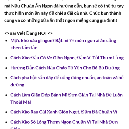
mà Nấu Chuẩn Ăn Ngon đã hướng dẫn, bạn sẽ có thể tự tay
thực hiện món ăn này để chiêu đãi cả nhà. Chúc bạn thành
công và có những bữa ăn thật ngon miệng cùng gia đình!
<>Bài Viết Đang HOT<>
Mực khô xào gì ngon? Bật mí 7+ món ngon ai ăn cũng
khen tấm tắc
Cách Xào Đậu Cô Ve Giòn Ngon, Đậm Vị Tỏi Thơm Lừng
Hướng Dẫn Cách Nấu Cháo Tổ Yến Cho Bé Bổ Dưỡng
Cách pha bột sắn dây để uống đúng chuẩn, an toàn và bổ
dưỡng
Cách Làm Giãn Dép Bánh Mì Đơn Giản Tại Nhà Để Luôn
Thoải Mái
Cách Xào Rau Cải Xanh Giòn Ngọt, Đậm Đà Chuẩn Vị
Cách Xào Sò Lông Thơm Ngon Chuẩn Vị Tại Nhà Đơn
Giản