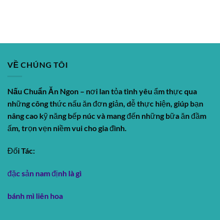
VỀ CHÚNG TÔI
Nấu Chuẩn Ăn Ngon
– nơi lan tỏa tình yêu ẩm thực qua
những công thức nấu ăn đơn giản, dễ thực hiện, giúp bạn
nâng cao kỹ năng bếp núc và mang đến những bữa ăn đầm
ấm, trọn vẹn niềm vui cho gia đình.
Đối Tác:
đặc sản nam định là gì
bánh mì liên hoa