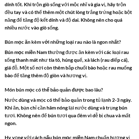
dính tốt. Khi trộn giò sống với mộc nhĩ và gia vị, hãy trộn
đều tay và có thể thêm một chút lòng trắng trứng hoặc bột
năng để tăng độ kết dính và độ dai. Không nên cho quá
nhiều nước vào giò sống.
Bún mọc ăn kèm với những loại rau nào là ngon nhất?
Bún mọc miền Nam
thường được ăn kèm với các loại rau
sống thanh mát như tía tô, húng quế, xà lách (rau diếp cá),
giá đỗ. Một số nơi còn thêm bắp chuối bào hoặc rau muống
bào để tăng thêm độ giòn và hương vị.
Món bún mọc có thể bảo quản được bao lâu?
Nước dùng và mọc có thể bảo quản trong tủ lạnh 2-3 ngày.
Khi ăn, bạn chỉ cần hâm nóng lại nước dùng và trụng bún
tươi. Không nên để bún tươi qua đêm vì dễ bị chua và mất
ngon.
Hy vọng với
cách nấu bún mọc miền Nam
chuẩn hương vị