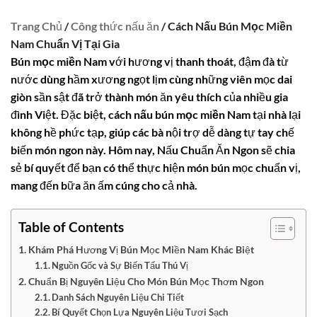
Trang Chủ
/
Công thức nấu ăn
/ Cách Nấu Bún Mọc Miền
Nam Chuẩn Vị Tại Gia
Bún mọc miền Nam
với hương vị thanh thoát, đậm đà từ
nước dùng hầm xương ngọt lịm cùng những viên mọc dai
giòn sần sật đã trở thành món ăn yêu thích của nhiều gia
đình Việt. Đặc biệt,
cách nấu bún mọc miền Nam
tại nhà lại
không hề phức tạp, giúp các bà nội trợ dễ dàng tự tay chế
biến món ngon này. Hôm nay, Nấu Chuẩn Ăn Ngon sẽ chia
sẻ bí quyết để bạn có thể thực hiện món bún mọc chuẩn vị,
mang đến bữa ăn ấm cúng cho cả nhà.
Table of Contents
Khám Phá Hương Vị Bún Mọc Miền Nam Khác Biệt
Nguồn Gốc và Sự Biến Tấu Thú Vị
Chuẩn Bị Nguyên Liệu Cho Món Bún Mọc Thơm Ngon
Danh Sách Nguyên Liệu Chi Tiết
Bí Quyết Chọn Lựa Nguyên Liệu Tươi Sạch