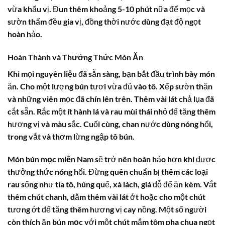
vừa khẩu vị. Đun thêm khoảng 5-10 phút nữa để mọc và
sườn thấm đều gia vị, đồng thời nước dùng đạt độ ngọt
hoàn hảo.
Hoàn Thành và Thưởng Thức Món Ăn
Khi mọi nguyên liệu đã sẵn sàng, bạn bắt đầu trình bày món
ăn. Cho một lượng bún tươi vừa đủ vào tô. Xếp sườn thăn
và những viên mọc đã chín lên trên. Thêm vài lát chả lụa đã
cắt sẵn. Rắc một ít hành lá và rau mùi thái nhỏ để tăng thêm
hương vị và màu sắc. Cuối cùng, chan nước dùng nóng hổi,
trong vắt và thơm lừng ngập tô bún.
Món
bún mọc miền Nam
sẽ trở nên hoàn hảo hơn khi được
thưởng thức nóng hổi. Đừng quên chuẩn bị thêm các loại
rau sống như tía tô, húng quế, xà lách, giá đỗ để ăn kèm. Vắt
thêm chút chanh, dằm thêm vài lát ớt hoặc cho một chút
tương ớt để tăng thêm hương vị cay nồng. Một số người
còn thích ăn
bún mọc
với một chút mắm tôm pha chua ngọt