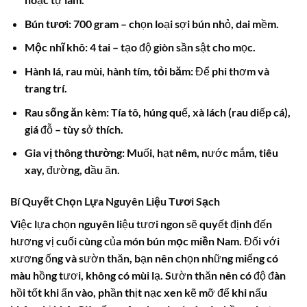
Bún tươi:
700 gram – chọn loại sợi bún nhỏ, dai mềm.
Mộc nhĩ khô:
4 tai – tạo độ giòn sần sật cho mọc.
Hành lá, rau mùi, hành tím, tỏi băm:
Để phi thơm và
trang trí.
Rau sống ăn kèm:
Tía tô, húng quế, xà lách (rau diếp cá),
giá đỗ – tùy sở thích.
Gia vị thông thường:
Muối, hạt nêm, nước mắm, tiêu
xay, đường, dầu ăn.
Bí Quyết Chọn Lựa Nguyên Liệu Tươi Sạch
Việc lựa chọn nguyên liệu tươi ngon sẽ quyết định đến
hương vị cuối cùng của món
bún mọc miền Nam
. Đối với
xương ống và sườn thăn, bạn nên chọn những miếng có
màu hồng tươi, không có mùi lạ. Sườn thăn nên có độ đàn
hồi tốt khi ấn vào, phần thịt nạc xen kẽ mỡ để khi nấu