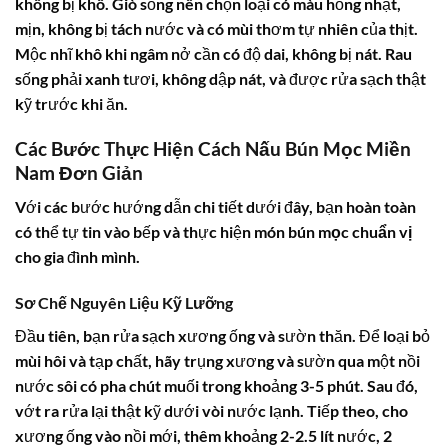
không bị khô. Giò sống nên chọn loại có màu hồng nhạt,
mịn, không bị tách nước và có mùi thơm tự nhiên của thịt.
Mộc nhĩ khô khi ngâm nở cần có độ dai, không bị nát. Rau
sống phải xanh tươi, không dập nát, và được rửa sạch thật
kỹ trước khi ăn.
Các Bước Thực Hiện
Cách Nấu Bún Mọc Miền
Nam
Đơn Giản
Với các bước hướng dẫn chi tiết dưới đây, bạn hoàn toàn
có thể tự tin vào bếp và thực hiện món
bún mọc chuẩn vị
cho gia đình mình.
Sơ Chế Nguyên Liệu Kỹ Lưỡng
Đầu tiên, bạn rửa sạch xương ống và sườn thăn. Để loại bỏ
mùi hôi và tạp chất, hãy trụng xương và sườn qua một nồi
nước sôi có pha chút muối trong khoảng 3-5 phút. Sau đó,
vớt ra rửa lại thật kỹ dưới vòi nước lạnh. Tiếp theo, cho
xương ống vào nồi mới, thêm khoảng 2-2.5 lít nước, 2