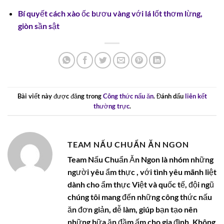
Bí quyết cách xào ốc bươu vàng với lá lốt thơm lừng,
giòn sần sật
Bài viết này được đăng trong
Công thức nấu ăn
. Đánh dấu
liên kết
thường trực
.
TEAM NẤU CHUẨN ĂN NGON
Team Nấu Chuẩn Ăn Ngon là nhóm những
người yêu ẩm thực , với tình yêu mãnh liệt
dành cho ẩm thực Việt và quốc tế, đội ngũ
chúng tôi mang đến những công thức nấu
ăn đơn giản, dễ làm, giúp bạn tạo nên
những bữa ăn đầm ấm cho gia đình. Không