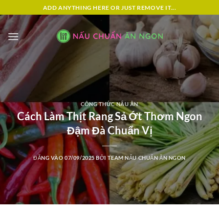
Bỏ
ADD ANYTHING HERE OR JUST REMOVE IT...
qua
nội
dung
CÔNG THỨC NẤU ĂN
Cách Làm Thịt Rang Sả Ớt Thơm Ngon
Đậm Đà Chuẩn Vị
ĐĂNG VÀO
07/09/2025
BỞI
TEAM NẤU CHUẨN ĂN NGON