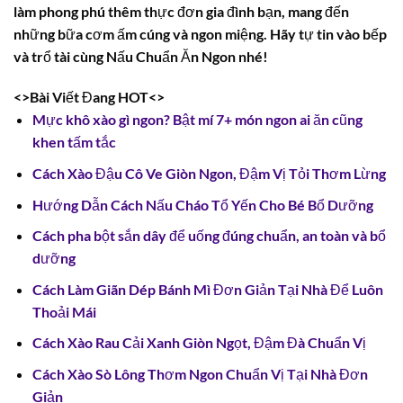
làm phong phú thêm thực đơn gia đình bạn, mang đến
những bữa cơm ấm cúng và ngon miệng. Hãy tự tin vào bếp
và trổ tài cùng Nấu Chuẩn Ăn Ngon nhé!
<>Bài Viết Đang HOT<>
Mực khô xào gì ngon? Bật mí 7+ món ngon ai ăn cũng
khen tấm tắc
Cách Xào Đậu Cô Ve Giòn Ngon, Đậm Vị Tỏi Thơm Lừng
Hướng Dẫn Cách Nấu Cháo Tổ Yến Cho Bé Bổ Dưỡng
Cách pha bột sắn dây để uống đúng chuẩn, an toàn và bổ
dưỡng
Cách Làm Giãn Dép Bánh Mì Đơn Giản Tại Nhà Để Luôn
Thoải Mái
Cách Xào Rau Cải Xanh Giòn Ngọt, Đậm Đà Chuẩn Vị
Cách Xào Sò Lông Thơm Ngon Chuẩn Vị Tại Nhà Đơn
Giản