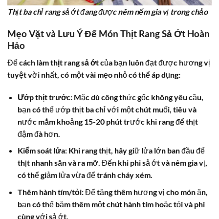
Thịt ba chỉ rang sả ớt đang được nêm nếm gia vị trong chảo
Mẹo Vặt và Lưu Ý Để Món Thịt Rang Sả Ớt Hoàn
Hảo
Để
cách làm thịt rang sả ớt
của bạn luôn đạt được hương vị
tuyệt vời nhất, có một vài mẹo nhỏ có thể áp dụng:
Ướp thịt trước:
Mặc dù công thức gốc không yêu cầu,
bạn có thể ướp thịt ba chỉ với một chút muối, tiêu và
nước mắm khoảng 15-20 phút trước khi rang để thịt
đậm đà hơn.
Kiểm soát lửa:
Khi rang thịt, hãy giữ lửa lớn ban đầu để
thịt nhanh săn và ra mỡ. Đến khi phi sả ớt và nêm gia vị,
có thể giảm lửa vừa để tránh cháy xém.
Thêm hành tím/tỏi:
Để tăng thêm hương vị cho món ăn,
bạn có thể băm thêm một chút hành tím hoặc tỏi và phi
cùng với sả ớt.