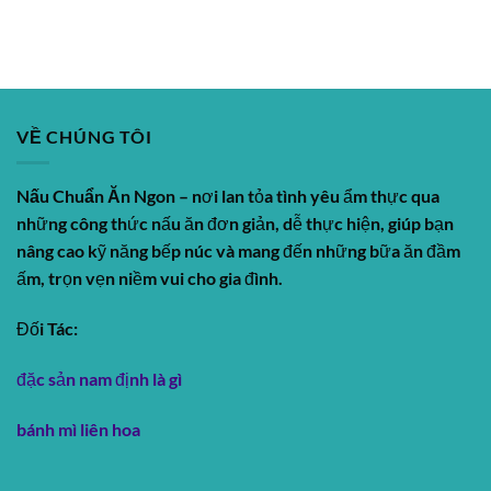
VỀ CHÚNG TÔI
Nấu Chuẩn Ăn Ngon
– nơi lan tỏa tình yêu ẩm thực qua
những công thức nấu ăn đơn giản, dễ thực hiện, giúp bạn
nâng cao kỹ năng bếp núc và mang đến những bữa ăn đầm
ấm, trọn vẹn niềm vui cho gia đình.
Đối Tác:
đặc sản nam định là gì
bánh mì liên hoa