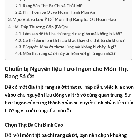
Rang Săn Thịt Ba Chỉ và Chắt Mỡ
Phi Thơm Sả Ớt và Hoàn Thành Món Ăn
Mẹo Vặt và Lưu Ý Để Món Thịt Rang Sả Ớt Hoàn Hảo
Hỏi Đáp Thường Gặp (FAQs)
Làm sao để thịt ba chỉ rang được giòn mà không bị khô?
Có thể dùng loại thịt nào khác thay cho thịt ba chỉ không?
Bí quyết để sả ớt thơm lừng mà không bị cháy là gì?
Món thịt rang sả ớt này ăn kèm với gì là ngon nhất?
Chuẩn bị Nguyên liệu Tươi ngon cho Món Thịt
Rang Sả Ớt
Để có một đĩa
thịt rang sả ớt
thật sự hấp dẫn, việc lựa chọn
và sơ chế nguyên liệu đóng vai trò vô cùng quan trọng. Sự
tươi ngon của từng thành phần sẽ quyết định phần lớn đến
hương vị cuối cùng của món ăn.
Chọn Thịt Ba Chỉ Đỉnh Cao
Đối với món
thịt ba chỉ rang sả ớt
, bạn nên chọn khoảng