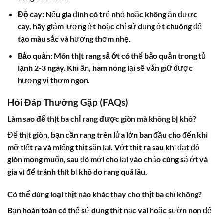
Độ cay:
Nếu gia đình có trẻ nhỏ hoặc không ăn được
cay, hãy giảm lượng ớt hoặc chỉ sử dụng ớt chuông để
tạo màu sắc và hương thơm nhẹ.
Bảo quản:
Món
thịt rang sả ớt
có thể bảo quản trong tủ
lạnh 2-3 ngày. Khi ăn, hâm nóng lại sẽ vẫn giữ được
hương vị thơm ngon.
Hỏi Đáp Thường Gặp (FAQs)
Làm sao để thịt ba chỉ rang được giòn mà không bị khô?
Để thịt giòn, bạn cần rang trên lửa lớn ban đầu cho đến khi
mỡ tiết ra và miếng thịt săn lại. Vớt thịt ra sau khi đạt độ
giòn mong muốn, sau đó mới cho lại vào chảo cùng sả ớt và
gia vị để tránh thịt bị khô do rang quá lâu.
Có thể dùng loại thịt nào khác thay cho thịt ba chỉ không?
Bạn hoàn toàn có thể sử dụng thịt nạc vai hoặc sườn non để