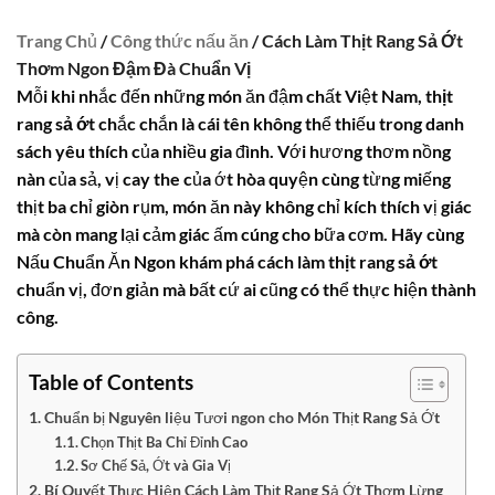
Trang Chủ
/
Công thức nấu ăn
/ Cách Làm Thịt Rang Sả Ớt
Thơm Ngon Đậm Đà Chuẩn Vị
Mỗi khi nhắc đến những món ăn đậm chất Việt Nam,
thịt
rang sả ớt
chắc chắn là cái tên không thể thiếu trong danh
sách yêu thích của nhiều gia đình. Với hương thơm nồng
nàn của sả, vị cay the của ớt hòa quyện cùng từng miếng
thịt ba chỉ giòn rụm, món ăn này không chỉ kích thích vị giác
mà còn mang lại cảm giác ấm cúng cho bữa cơm. Hãy cùng
Nấu Chuẩn Ăn Ngon khám phá
cách làm thịt rang sả ớt
chuẩn vị, đơn giản mà bất cứ ai cũng có thể thực hiện thành
công.
Table of Contents
Chuẩn bị Nguyên liệu Tươi ngon cho Món Thịt Rang Sả Ớt
Chọn Thịt Ba Chỉ Đỉnh Cao
Sơ Chế Sả, Ớt và Gia Vị
Bí Quyết Thực Hiện Cách Làm Thịt Rang Sả Ớt Thơm Lừng