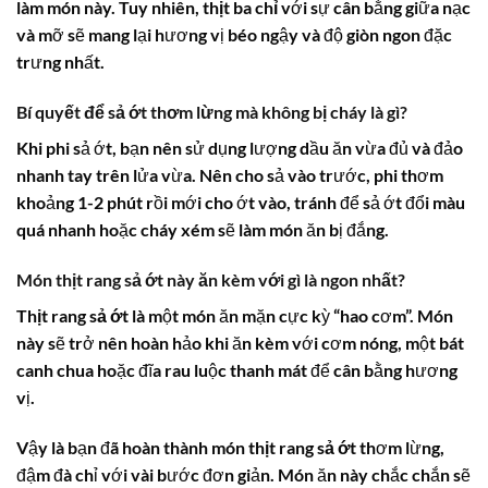
làm món này. Tuy nhiên,
thịt ba chỉ
với sự cân bằng giữa nạc
và mỡ sẽ mang lại hương vị béo ngậy và độ giòn ngon đặc
trưng nhất.
Bí quyết để sả ớt thơm lừng mà không bị cháy là gì?
Khi phi sả ớt, bạn nên sử dụng lượng dầu ăn vừa đủ và đảo
nhanh tay trên lửa vừa. Nên cho sả vào trước, phi thơm
khoảng 1-2 phút rồi mới cho ớt vào, tránh để sả ớt đổi màu
quá nhanh hoặc cháy xém sẽ làm món ăn bị đắng.
Món thịt rang sả ớt này ăn kèm với gì là ngon nhất?
Thịt rang sả ớt
là một món ăn mặn cực kỳ “hao cơm”. Món
này sẽ trở nên hoàn hảo khi ăn kèm với cơm nóng, một bát
canh chua hoặc đĩa rau luộc thanh mát để cân bằng hương
vị.
Vậy là bạn đã hoàn thành món
thịt rang sả ớt
thơm lừng,
đậm đà chỉ với vài bước đơn giản. Món ăn này chắc chắn sẽ