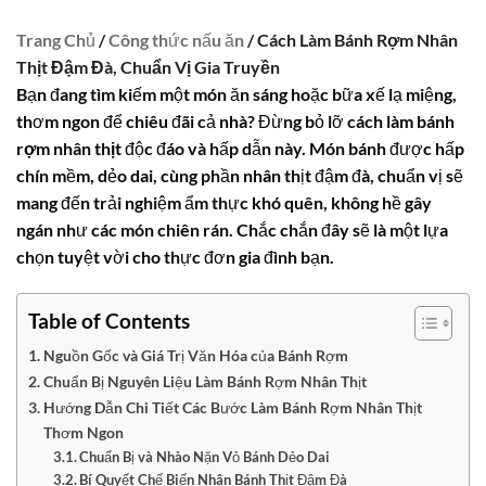
Trang Chủ
/
Công thức nấu ăn
/ Cách Làm Bánh Rợm Nhân
Thịt Đậm Đà, Chuẩn Vị Gia Truyền
Bạn đang tìm kiếm một món ăn sáng hoặc bữa xế lạ miệng,
thơm ngon để chiêu đãi cả nhà? Đừng bỏ lỡ
cách làm bánh
rợm nhân thịt
độc đáo và hấp dẫn này. Món bánh được hấp
chín mềm, dẻo dai, cùng phần nhân thịt đậm đà, chuẩn vị sẽ
mang đến trải nghiệm ẩm thực khó quên, không hề gây
ngán như các món chiên rán. Chắc chắn đây sẽ là một lựa
chọn tuyệt vời cho thực đơn gia đình bạn.
Table of Contents
Nguồn Gốc và Giá Trị Văn Hóa của Bánh Rợm
Chuẩn Bị Nguyên Liệu Làm Bánh Rợm Nhân Thịt
Hướng Dẫn Chi Tiết Các Bước Làm Bánh Rợm Nhân Thịt
Thơm Ngon
Chuẩn Bị và Nhào Nặn Vỏ Bánh Dẻo Dai
Bí Quyết Chế Biến Nhân Bánh Thịt Đậm Đà