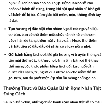
bạn điều chỉnh sao cho phù hợp. Bột quá khô sẽ khó
nhào và bánh dễ cứng, trong khi bột quá nhão sẽ khó gói
và bánh dễ bị bở. Cảm giác bột mềm, mịn, không dính tay
là đạt.
Tạo hương vị đặc biệt cho nhân:
Ngoài các nguyên liệu
cơ bản, bạn có thể thêm một chút hành khô phi thơm
vào nhân để tăng thêm mùi vị hấp dẫn. Hoặc thử thêm
vài hạt tiêu sọ đập dập để nhân có vị cay nồng nhẹ.
Gói bánh bằng lá chuối:
Để giữ hương vị truyền thống và
tạo mùi thơm đặc trưng cho bánh rợm, bạn có thể thay
thế màng bọc thực phẩm bằng lá chuối. Lá chuối cần
được rửa sạch, trụng sơ qua nước sôi cho mềm để dễ
gói hơn, sau đó phết một lớp dầu ăn mỏng chống dính.
Thưởng Thức và Bảo Quản Bánh Rợm Nhân Thịt
Đúng Cách
Sau khi hấp chín, những chiếc
bánh rợm nhân thịt
sẽ có màu