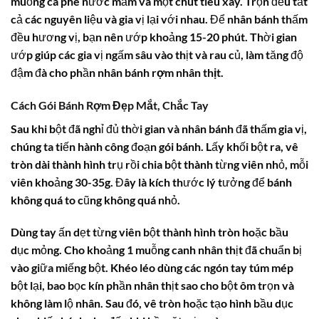
muỗng cà phê nước mắm và một chút tiêu xay. Trộn đều tất
cả các nguyên liệu và gia vị lại với nhau. Để nhân bánh thấm
đều hương vị, bạn nên ướp khoảng 15-20 phút. Thời gian
ướp giúp các gia vị ngấm sâu vào thịt và rau củ, làm tăng độ
đậm đà cho phần nhân
bánh rợm nhân thịt
.
Cách Gói Bánh Rợm Đẹp Mắt, Chắc Tay
Sau khi bột đã nghỉ đủ thời gian và nhân bánh đã thấm gia vị,
chúng ta tiến hành công đoạn gói bánh. Lấy khối bột ra, vê
tròn dài thành hình trụ rồi chia bột thành từng viên nhỏ, mỗi
viên khoảng 30-35g. Đây là kích thước lý tưởng để bánh
không quá to cũng không quá nhỏ.
Dùng tay ấn dẹt từng viên bột thành hình tròn hoặc bầu
dục mỏng. Cho khoảng 1 muỗng canh nhân thịt đã chuẩn bị
vào giữa miếng bột. Khéo léo dùng các ngón tay túm mép
bột lại, bao bọc kín phần nhân thịt sao cho bột ôm trọn và
không làm lộ nhân. Sau đó, vê tròn hoặc tạo hình bầu dục