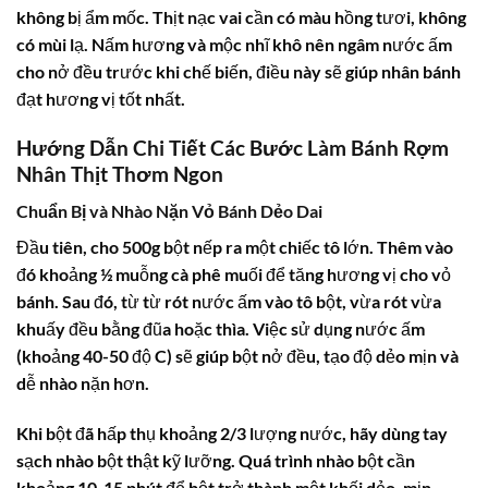
không bị ẩm mốc. Thịt nạc vai cần có màu hồng tươi, không
có mùi lạ. Nấm hương và mộc nhĩ khô nên ngâm nước ấm
cho nở đều trước khi chế biến, điều này sẽ giúp nhân bánh
đạt hương vị tốt nhất.
Hướng Dẫn Chi Tiết Các Bước Làm Bánh Rợm
Nhân Thịt Thơm Ngon
Chuẩn Bị và Nhào Nặn Vỏ Bánh Dẻo Dai
Đầu tiên, cho 500g bột nếp ra một chiếc tô lớn. Thêm vào
đó khoảng ½ muỗng cà phê muối để tăng hương vị cho vỏ
bánh. Sau đó, từ từ rót nước ấm vào tô bột, vừa rót vừa
khuấy đều bằng đũa hoặc thìa. Việc sử dụng nước ấm
(khoảng 40-50 độ C) sẽ giúp bột nở đều, tạo độ dẻo mịn và
dễ nhào nặn hơn.
Khi bột đã hấp thụ khoảng 2/3 lượng nước, hãy dùng tay
sạch nhào bột thật kỹ lưỡng. Quá trình nhào bột cần
khoảng 10-15 phút để bột trở thành một khối dẻo, mịn,