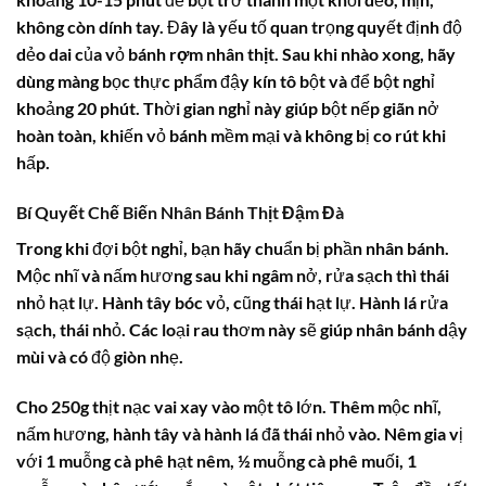
không còn dính tay. Đây là yếu tố quan trọng quyết định độ
dẻo dai của vỏ
bánh rợm nhân thịt
. Sau khi nhào xong, hãy
dùng màng bọc thực phẩm đậy kín tô bột và để bột nghỉ
khoảng 20 phút. Thời gian nghỉ này giúp bột nếp giãn nở
hoàn toàn, khiến vỏ bánh mềm mại và không bị co rút khi
hấp.
Bí Quyết Chế Biến Nhân Bánh Thịt Đậm Đà
Trong khi đợi bột nghỉ, bạn hãy chuẩn bị phần nhân bánh.
Mộc nhĩ và nấm hương sau khi ngâm nở, rửa sạch thì thái
nhỏ hạt lự. Hành tây bóc vỏ, cũng thái hạt lự. Hành lá rửa
sạch, thái nhỏ. Các loại rau thơm này sẽ giúp nhân bánh dậy
mùi và có độ giòn nhẹ.
Cho 250g thịt nạc vai xay vào một tô lớn. Thêm mộc nhĩ,
nấm hương, hành tây và hành lá đã thái nhỏ vào. Nêm gia vị
với 1 muỗng cà phê hạt nêm, ½ muỗng cà phê muối, 1