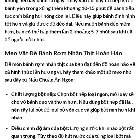
không nên lấy bánh ra ngay. Thay vào đó, hãy tắt bếp và để
bánh yên trong xửng thêm khoảng 10-15 phút để bánh tiếp
tục chín bằng hơi nóng còn lại. Điều này giúp bánh định hình
tốt hơn và giữ được độ dẻo dai. Nếu muốn bánh dẻo mềm
hơn, bạn có thể hấp thêm lần 2 khoảng 5-7 phút sau khi đã
để nguội một chút.
Mẹo Vặt Để Bánh Rợm Nhân Thịt Hoàn Hảo
Để món
bánh rợm nhân thịt
của bạn đạt đến độ hoàn hảo về
cả hình thức lẫn hương vị, hãy tham khảo một số mẹo nhỏ
sau đây từ Nấu Chuẩn Ăn Ngon:
Chất lượng bột nếp:
Chọn bột nếp loại ngon, mới xay sẽ
cho vỏ bánh dẻo và thơm hơn. Nếu dùng bột nếp đã lâu,
nên rây lại bột để loại bỏ vón cục và giúp bột mịn hơn khi
nhào.
Điều chỉnh độ ẩm của bột:
Lượng nước khi nhào bột rất
quan trọng. Tùy theo độ hút nước của từng loại bột mà