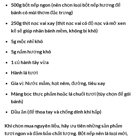
500g bột nếp ngon (nên chọn loại bột nếp hương để
bánh có mùi thơm đặc trưng)
250g thịt nạc vai xay (thịt nạc vai có độ nạc và mỡ xen
kẽ sẽ giúp nhân bánh mềm, không bị khô)
5g mộc nhĩ khô
5g nấm hương khô
1 củ hành tây vừa
Hành lá tươi
Gia vị: Nước mắm, hạt nêm, đường, tiêu xay
Màng bọc thực phẩm hoặc lá chuối tươi (tùy chọn để gói
bánh)
Dầu ăn (để thoa tay và chống dính khi hấp)
Khi chọn mua nguyên liệu, hãy ưu tiên những sản phẩm
tươi ngon và đảm bảo chất lượng. Bột nếp nên là loại mới,