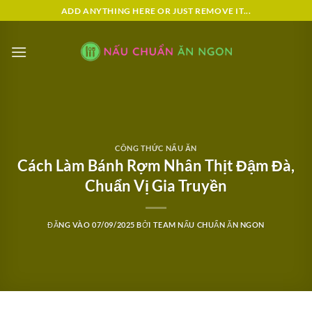
Bỏ
ADD ANYTHING HERE OR JUST REMOVE IT...
qua
nội
dung
CÔNG THỨC NẤU ĂN
Cách Làm Bánh Rợm Nhân Thịt Đậm Đà,
Chuẩn Vị Gia Truyền
ĐĂNG VÀO
07/09/2025
BỞI
TEAM NẤU CHUẨN ĂN NGON