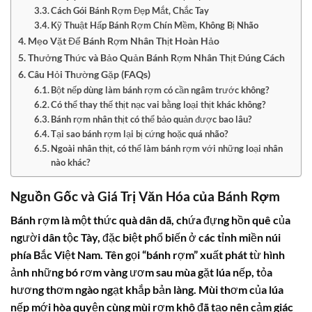
Cách Gói Bánh Rợm Đẹp Mắt, Chắc Tay
Kỹ Thuật Hấp Bánh Rợm Chín Mềm, Không Bị Nhão
Mẹo Vặt Để Bánh Rợm Nhân Thịt Hoàn Hảo
Thưởng Thức và Bảo Quản Bánh Rợm Nhân Thịt Đúng Cách
Câu Hỏi Thường Gặp (FAQs)
Bột nếp dùng làm bánh rợm có cần ngâm trước không?
Có thể thay thế thịt nạc vai bằng loại thịt khác không?
Bánh rợm nhân thịt có thể bảo quản được bao lâu?
Tại sao bánh rợm lại bị cứng hoặc quá nhão?
Ngoài nhân thịt, có thể làm bánh rợm với những loại nhân
nào khác?
Nguồn Gốc và Giá Trị Văn Hóa của Bánh Rợm
Bánh rợm là một thức quà dân dã, chứa đựng hồn quê của
người dân tộc Tày, đặc biệt phổ biến ở các tỉnh miền núi
phía Bắc Việt Nam. Tên gọi “bánh rợm” xuất phát từ hình
ảnh những bó rơm vàng ươm sau mùa gặt lúa nếp, tỏa
hương thơm ngào ngạt khắp bản làng. Mùi thơm của lúa
nếp mới hòa quyện cùng mùi rơm khô đã tạo nên cảm giác