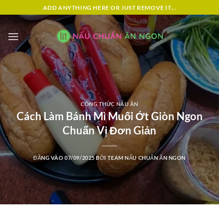
Bỏ
ADD ANYTHING HERE OR JUST REMOVE IT...
qua
nội
dung
CÔNG THỨC NẤU ĂN
Cách Làm Bánh Mì Muối Ớt Giòn Ngon
Chuẩn Vị Đơn Giản
ĐĂNG VÀO
07/09/2025
BỞI
TEAM NẤU CHUẨN ĂN NGON