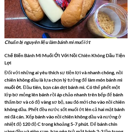
Chuẩn bị nguyên liệu làm bánh mì muối ớt
Chế Biến Bánh Mì Muối Ớt Với Nồi Chiên Không Dầu Tiện
Lợi
Đối với những ai yêu thích sự tiện lợi và nhanh chóng, nồi
chiên không dầu là lựa chọn lý tưởng để làm món
bánh mì
muối ớt
. Đầu tiên, bạn cán dẹt bánh mì. Có thể phết một
lớp bơ mỏng lên bánh rồi áp chảo nhanh trên bếp để bánh
thấm bơ và có độ vàng sơ bộ, sau đó mới cho vào nồi chiên
không dầu. Phết đều nước sốt muối ớt lên cả hai mặt bánh
mì đã cán. Xếp bánh vào nồi chiên không dầu và nướng ở
nhiệt độ 120 độ C trong khoảng 5-7 phút. Để bánh chín
vàng đều và giòn rụm, bạn nên trở mặt bánh 2-3 lần trong