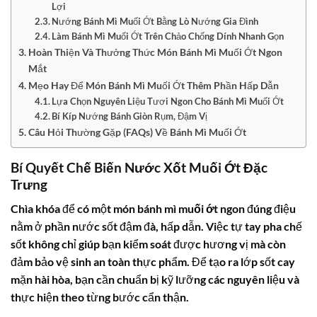
Lợi
Nướng Bánh Mì Muối Ớt Bằng Lò Nướng Gia Đình
Làm Bánh Mì Muối Ớt Trên Chảo Chống Dính Nhanh Gọn
Hoàn Thiện Và Thưởng Thức Món Bánh Mì Muối Ớt Ngon
Mắt
Mẹo Hay Để Món Bánh Mì Muối Ớt Thêm Phần Hấp Dẫn
Lựa Chọn Nguyên Liệu Tươi Ngon Cho Bánh Mì Muối Ớt
Bí Kíp Nướng Bánh Giòn Rụm, Đậm Vị
Câu Hỏi Thường Gặp (FAQs) Về Bánh Mì Muối Ớt
Bí Quyết Chế Biến Nước Xốt Muối Ớt Đặc
Trưng
Chìa khóa để có một món
bánh mì muối ớt
ngon đúng điệu
nằm ở phần nước sốt đậm đà, hấp dẫn. Việc tự tay pha chế
sốt không chỉ giúp bạn kiểm soát được hương vị mà còn
đảm bảo vệ sinh an toàn thực phẩm. Để tạo ra lớp sốt cay
mặn hài hòa, bạn cần chuẩn bị kỹ lưỡng các nguyên liệu và
thực hiện theo từng bước cẩn thận.