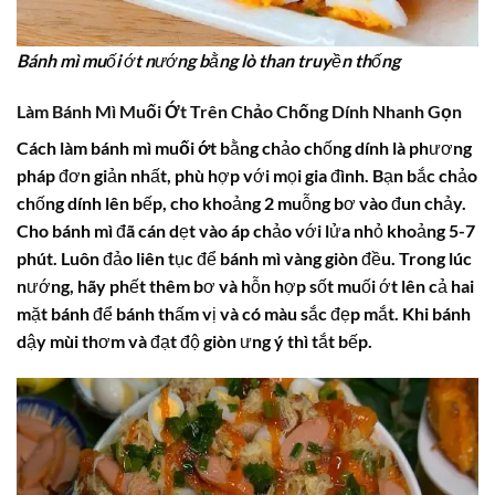
Bánh mì muối ớt nướng bằng lò than truyền thống
Làm Bánh Mì Muối Ớt Trên Chảo Chống Dính Nhanh Gọn
Cách làm bánh mì muối ớt
bằng chảo chống dính là phương
pháp đơn giản nhất, phù hợp với mọi gia đình. Bạn bắc chảo
chống dính lên bếp, cho khoảng 2 muỗng bơ vào đun chảy.
Cho bánh mì đã cán dẹt vào áp chảo với lửa nhỏ khoảng 5-7
phút. Luôn đảo liên tục để bánh mì vàng giòn đều. Trong lúc
nướng, hãy phết thêm bơ và hỗn hợp sốt muối ớt lên cả hai
mặt bánh để bánh thấm vị và có màu sắc đẹp mắt. Khi bánh
dậy mùi thơm và đạt độ giòn ưng ý thì tắt bếp.