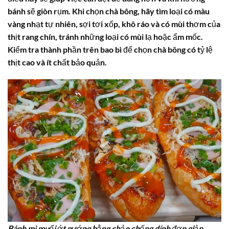
bánh sẽ giòn rụm. Khi chọn chà bông, hãy tìm loại có màu
vàng nhạt tự nhiên, sợi tơi xốp, khô ráo và có mùi thơm của
thịt rang chín, tránh những loại có mùi lạ hoặc ẩm mốc.
Kiểm tra thành phần trên bao bì để chọn chà bông có tỷ lệ
thịt cao và ít chất bảo quản.
Bánh mì muối ớt nướng bằng chảo chống dính đơn giản