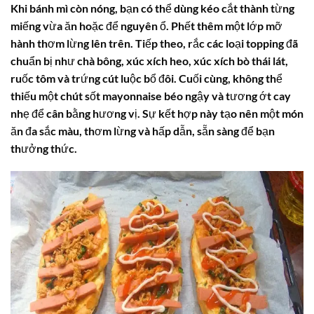
Khi bánh mì còn nóng, bạn có thể dùng kéo cắt thành từng
miếng vừa ăn hoặc để nguyên ổ. Phết thêm một lớp mỡ
hành thơm lừng lên trên. Tiếp theo, rắc các loại topping đã
chuẩn bị như chà bông, xúc xích heo, xúc xích bò thái lát,
ruốc tôm và trứng cút luộc bổ đôi. Cuối cùng, không thể
thiếu một chút sốt mayonnaise béo ngậy và tương ớt cay
nhẹ để cân bằng hương vị. Sự kết hợp này tạo nên một món
ăn đa sắc màu, thơm lừng và hấp dẫn, sẵn sàng để bạn
thưởng thức.