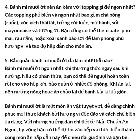
4. Bánh mì muối ớt nên ăn kèm với topping gì để ngon nhất?
Các topping phổ biến và ngon nhất bao gồm chà bông
(ruốc), xúc xích thái lát, trứng cút luộc, mỡ hành, sốt
mayonnaise và tương ớt. Bạn cũng có thể thêm pate, phô
mai, rau răm, hoặc xoài xanh bào sợi để làm phong phú
hương vị và tạo độ hấp dẫn cho món ăn.
5. Bảo quản bánh mì muối ớt đã làm như thế nào?
Bánh mì muối ớt ngon nhất khi thưởng thức ngay sau khi
nướng. Nếu có phần thừa, bạn có thể để nguội hoàn toàn
rồi cho vào hộp kín, bảo quản ở nhiệt độ phòng. Khi ăn lại,
nên nướng nóng hoặc áp chảo lại để bánh lấy lại độ giòn.
Bánh mì muối ớt
là một món ăn vặt tuyệt vời, dễ dàng chinh
phục mọi thực khách bởi hương vị độc đáo và cách chế biến
đa dạng. Với những hướng dẫn chi tiết từ Nấu Chuẩn Ăn
Ngon, hy vọng bạn có thể tự tin vào bếp và thực hiện thành
công món ăn hấp dẫn này để chiêu đãi gia đình và bạn bè.