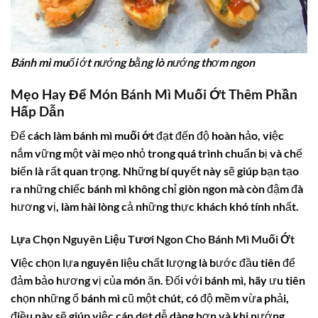
Bánh mì muối ớt nướng bằng lò nướng thơm ngon
Mẹo Hay Để Món Bánh Mì Muối Ớt Thêm Phần
Hấp Dẫn
Để
cách làm bánh mì muối ớt
đạt đến độ hoàn hảo, việc
nắm vững một vài mẹo nhỏ trong quá trình chuẩn bị và chế
biến là rất quan trọng. Những bí quyết này sẽ giúp bạn tạo
ra những chiếc bánh mì không chỉ giòn ngon mà còn đậm đà
hương vị, làm hài lòng cả những thực khách khó tính nhất.
Lựa Chọn Nguyên Liệu Tươi Ngon Cho Bánh Mì Muối Ớt
Việc chọn lựa nguyên liệu chất lượng là bước đầu tiên để
đảm bảo hương vị của món ăn. Đối với bánh mì, hãy ưu tiên
chọn những ổ bánh mì cũ một chút, có độ mềm vừa phải,
điều này sẽ giúp việc cán dẹt dễ dàng hơn và khi nướng