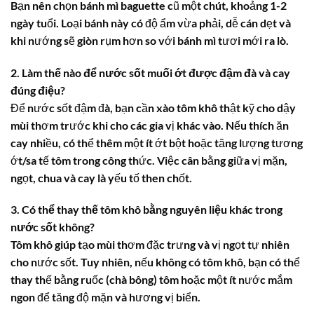
Bạn nên chọn bánh mì baguette cũ một chút, khoảng 1-2
ngày tuổi. Loại bánh này có độ ẩm vừa phải, dễ cán dẹt và
khi nướng sẽ giòn rụm hơn so với bánh mì tươi mới ra lò.
2. Làm thế nào để nước sốt muối ớt được đậm đà và cay
đúng điệu?
Để nước sốt đậm đà, bạn cần xào tôm khô thật kỹ cho dậy
mùi thơm trước khi cho các gia vị khác vào. Nếu thích ăn
cay nhiều, có thể thêm một ít ớt bột hoặc tăng lượng tương
ớt/sa tế tôm trong công thức. Việc cân bằng giữa vị mặn,
ngọt, chua và cay là yếu tố then chốt.
3. Có thể thay thế tôm khô bằng nguyên liệu khác trong
nước sốt không?
Tôm khô giúp tạo mùi thơm đặc trưng và vị ngọt tự nhiên
cho nước sốt. Tuy nhiên, nếu không có tôm khô, bạn có thể
thay thế bằng ruốc (chà bông) tôm hoặc một ít nước mắm
ngon để tăng độ mặn và hương vị biển.