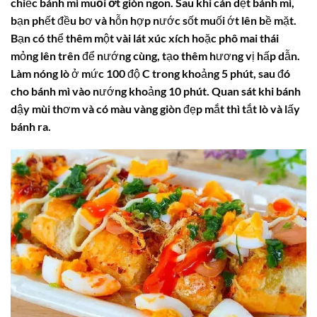
chiếc
bánh mì muối ớt
giòn ngon. Sau khi cán dẹt bánh mì,
bạn phết đều bơ và hỗn hợp nước sốt muối ớt lên bề mặt.
Bạn có thể thêm một vài lát xúc xích hoặc phô mai thái
mỏng lên trên để nướng cùng, tạo thêm hương vị hấp dẫn.
Làm nóng lò ở mức 100 độ C trong khoảng 5 phút, sau đó
cho bánh mì vào nướng khoảng 10 phút. Quan sát khi bánh
dậy mùi thơm và có màu vàng giòn đẹp mắt thì tắt lò và lấy
bánh ra.