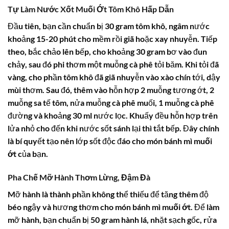
Tự Làm Nước Xốt Muối Ớt Tôm Khô Hấp Dẫn
Đầu tiên, bạn cần chuẩn bị 30 gram tôm khô, ngâm nước
khoảng 15-20 phút cho mềm rồi giã hoặc xay nhuyễn. Tiếp
theo, bắc chảo lên bếp, cho khoảng 30 gram bơ vào đun
chảy, sau đó phi thơm một muỗng cà phê tỏi băm. Khi tỏi đã
vàng, cho phần tôm khô đã giã nhuyễn vào xào chín tới, dậy
mùi thơm. Sau đó, thêm vào hỗn hợp 2 muỗng tương ớt, 2
muỗng sa tế tôm, nửa muỗng cà phê muối, 1 muỗng cà phê
đường và khoảng 30 ml nước lọc. Khuấy đều hỗn hợp trên
lửa nhỏ cho đến khi nước sốt sánh lại thì tắt bếp. Đây chính
là bí quyết tạo nên lớp sốt độc đáo cho món
bánh mì muối
ớt
của bạn.
Pha Chế Mỡ Hành Thơm Lừng, Đậm Đà
Mỡ hành là thành phần không thể thiếu để tăng thêm độ
béo ngậy và hương thơm cho món
bánh mì muối ớt
. Để làm
mỡ hành, bạn chuẩn bị 50 gram hành lá, nhặt sạch gốc, rửa