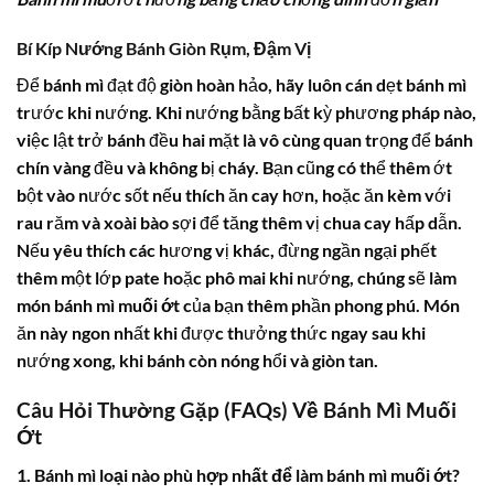
Bí Kíp Nướng Bánh Giòn Rụm, Đậm Vị
Để bánh mì đạt độ giòn hoàn hảo, hãy luôn cán dẹt bánh mì
trước khi nướng. Khi nướng bằng bất kỳ phương pháp nào,
việc lật trở bánh đều hai mặt là vô cùng quan trọng để bánh
chín vàng đều và không bị cháy. Bạn cũng có thể thêm ớt
bột vào nước sốt nếu thích ăn cay hơn, hoặc ăn kèm với
rau răm và xoài bào sợi để tăng thêm vị chua cay hấp dẫn.
Nếu yêu thích các hương vị khác, đừng ngần ngại phết
thêm một lớp pate hoặc phô mai khi nướng, chúng sẽ làm
món
bánh mì muối ớt
của bạn thêm phần phong phú. Món
ăn này ngon nhất khi được thưởng thức ngay sau khi
nướng xong, khi bánh còn nóng hổi và giòn tan.
Câu Hỏi Thường Gặp (FAQs) Về Bánh Mì Muối
Ớt
1. Bánh mì loại nào phù hợp nhất để làm bánh mì muối ớt?