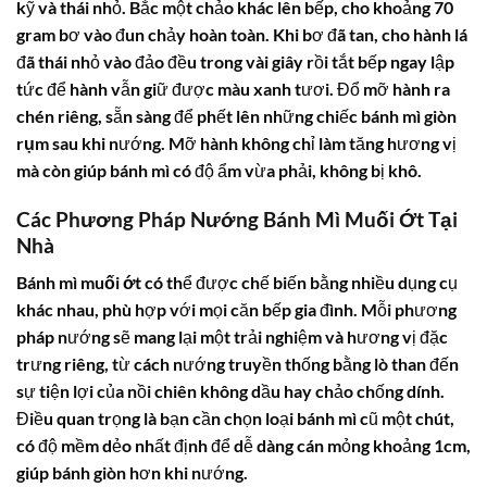
kỹ và thái nhỏ. Bắc một chảo khác lên bếp, cho khoảng 70
gram bơ vào đun chảy hoàn toàn. Khi bơ đã tan, cho hành lá
đã thái nhỏ vào đảo đều trong vài giây rồi tắt bếp ngay lập
tức để hành vẫn giữ được màu xanh tươi. Đổ mỡ hành ra
chén riêng, sẵn sàng để phết lên những chiếc
bánh mì giòn
rụm
sau khi nướng. Mỡ hành không chỉ làm tăng hương vị
mà còn giúp bánh mì có độ ẩm vừa phải, không bị khô.
Các Phương Pháp Nướng Bánh Mì Muối Ớt Tại
Nhà
Bánh mì muối ớt
có thể được chế biến bằng nhiều dụng cụ
khác nhau, phù hợp với mọi căn bếp gia đình. Mỗi phương
pháp nướng sẽ mang lại một trải nghiệm và hương vị đặc
trưng riêng, từ cách nướng truyền thống bằng lò than đến
sự tiện lợi của nồi chiên không dầu hay chảo chống dính.
Điều quan trọng là bạn cần chọn loại bánh mì cũ một chút,
có độ mềm dẻo nhất định để dễ dàng cán mỏng khoảng 1cm,
giúp bánh giòn hơn khi nướng.