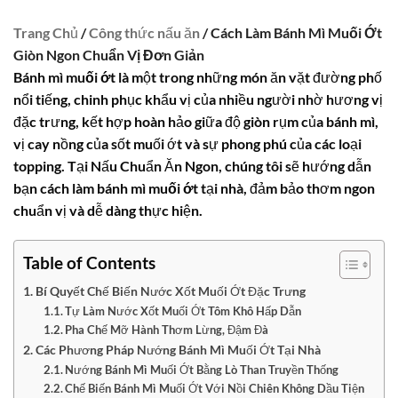
Trang Chủ
/
Công thức nấu ăn
/ Cách Làm Bánh Mì Muối Ớt
Giòn Ngon Chuẩn Vị Đơn Giản
Bánh mì muối ớt
là một trong những món ăn vặt đường phố
nổi tiếng, chinh phục khẩu vị của nhiều người nhờ hương vị
đặc trưng, kết hợp hoàn hảo giữa độ giòn rụm của bánh mì,
vị cay nồng của sốt muối ớt và sự phong phú của các loại
topping. Tại Nấu Chuẩn Ăn Ngon, chúng tôi sẽ hướng dẫn
bạn
cách làm bánh mì muối ớt
tại nhà, đảm bảo thơm ngon
chuẩn vị và dễ dàng thực hiện.
Table of Contents
Bí Quyết Chế Biến Nước Xốt Muối Ớt Đặc Trưng
Tự Làm Nước Xốt Muối Ớt Tôm Khô Hấp Dẫn
Pha Chế Mỡ Hành Thơm Lừng, Đậm Đà
Các Phương Pháp Nướng Bánh Mì Muối Ớt Tại Nhà
Nướng Bánh Mì Muối Ớt Bằng Lò Than Truyền Thống
Chế Biến Bánh Mì Muối Ớt Với Nồi Chiên Không Dầu Tiện