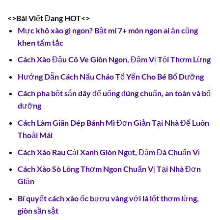
<>Bài Viết Đang HOT<>
Mực khô xào gì ngon? Bật mí 7+ món ngon ai ăn cũng
khen tấm tắc
Cách Xào Đậu Cô Ve Giòn Ngon, Đậm Vị Tỏi Thơm Lừng
Hướng Dẫn Cách Nấu Cháo Tổ Yến Cho Bé Bổ Dưỡng
Cách pha bột sắn dây để uống đúng chuẩn, an toàn và bổ
dưỡng
Cách Làm Giãn Dép Bánh Mì Đơn Giản Tại Nhà Để Luôn
Thoải Mái
Cách Xào Rau Cải Xanh Giòn Ngọt, Đậm Đà Chuẩn Vị
Cách Xào Sò Lông Thơm Ngon Chuẩn Vị Tại Nhà Đơn
Giản
Bí quyết cách xào ốc bươu vàng với lá lốt thơm lừng,
giòn sần sật