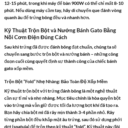
12-15 phút, trong khi máy để bàn 900W có thể chỉ mất 8-10
phút. Nếu dùng máy cầm tay, hãy di chuyển que đánh vòng
quanh âu để trứng bông đều và nhanh hơn.
Kỹ Thuật Trộn Bột và Nướng Bánh Gato Bằng
Nồi Cơm Điện Đúng Cách
Sau khi trứng đã được đánh bông đạt chuẩn, chúng ta sẽ
chuyển sang bước trộn bột và nướng bánh – những công
đoạn cuối cùng quyết định sự thành công của chiếc bánh
gato xốp mềm.
Trộn Bột “Fold” Nhẹ Nhàng: Bảo Toàn Độ Xốp Mềm
Kỹ thuật trộn bột với trứng đánh bông là một nghệ thuật
cần sự tỉ mỉ và nhẹ nhàng. Mục tiêu chính là hòa quyện bột
vào trứng mà vẫn giữ được tối đa lượng bọt khí đã tạo ra.
Bạn hãy chia bột mì đã rây mịn thành 3-4 phần nhỏ. Rây
từng phần bột đều khắp mặt âu trứng, sau đó sử dụng phới
dẹt (spatula) để trộn theo kỹ thuật “fold”. Kỹ thuật này đòi