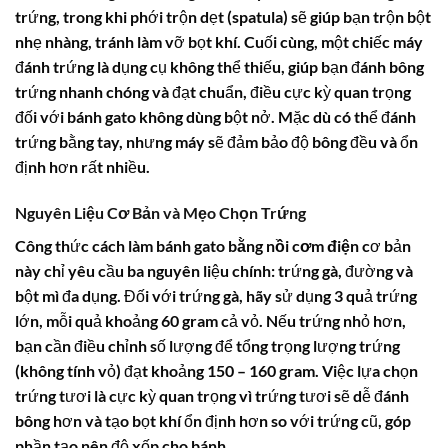
trứng, trong khi phới trộn dẹt (spatula) sẽ giúp bạn trộn bột
nhẹ nhàng, tránh làm vỡ bọt khí. Cuối cùng, một chiếc máy
đánh trứng là dụng cụ không thể thiếu, giúp bạn đánh bông
trứng nhanh chóng và đạt chuẩn, điều cực kỳ quan trọng
đối với bánh gato không dùng bột nở. Mặc dù có thể đánh
trứng bằng tay, nhưng máy sẽ đảm bảo độ bông đều và ổn
định hơn rất nhiều.
Nguyên Liệu Cơ Bản và Mẹo Chọn Trứng
Công thức
cách làm bánh gato bằng nồi cơm điện
cơ bản
này chỉ yêu cầu ba nguyên liệu chính: trứng gà, đường và
bột mì đa dụng. Đối với trứng gà, hãy sử dụng 3 quả trứng
lớn, mỗi quả khoảng 60 gram cả vỏ. Nếu trứng nhỏ hơn,
bạn cần điều chỉnh số lượng để tổng trọng lượng trứng
(không tính vỏ) đạt khoảng 150 – 160 gram. Việc lựa chọn
trứng tươi là cực kỳ quan trọng vì trứng tươi sẽ dễ đánh
bông hơn và tạo bọt khí ổn định hơn so với trứng cũ, góp
phần tạo nên độ xốp cho bánh.