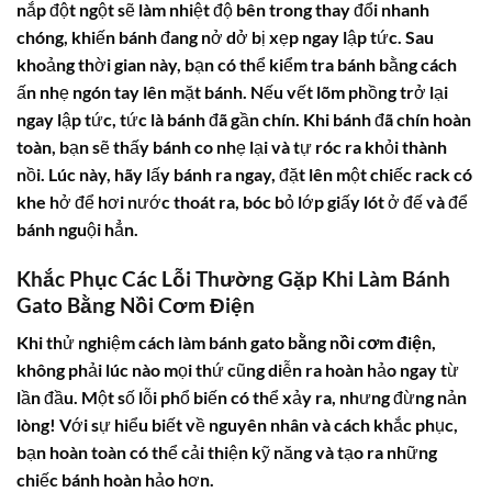
nắp đột ngột sẽ làm nhiệt độ bên trong thay đổi nhanh
chóng, khiến bánh đang nở dở bị xẹp ngay lập tức. Sau
khoảng thời gian này, bạn có thể kiểm tra bánh bằng cách
ấn nhẹ ngón tay lên mặt bánh. Nếu vết lõm phồng trở lại
ngay lập tức, tức là bánh đã gần chín. Khi bánh đã chín hoàn
toàn, bạn sẽ thấy bánh co nhẹ lại và tự róc ra khỏi thành
nồi. Lúc này, hãy lấy bánh ra ngay, đặt lên một chiếc rack có
khe hở để hơi nước thoát ra, bóc bỏ lớp giấy lót ở đế và để
bánh nguội hẳn.
Khắc Phục Các Lỗi Thường Gặp Khi Làm Bánh
Gato Bằng Nồi Cơm Điện
Khi thử nghiệm
cách làm bánh gato bằng nồi cơm điện
,
không phải lúc nào mọi thứ cũng diễn ra hoàn hảo ngay từ
lần đầu. Một số lỗi phổ biến có thể xảy ra, nhưng đừng nản
lòng! Với sự hiểu biết về nguyên nhân và cách khắc phục,
bạn hoàn toàn có thể cải thiện kỹ năng và tạo ra những
chiếc bánh hoàn hảo hơn.