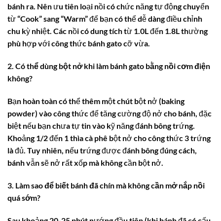
bánh ra. Nên ưu tiên loại nồi có chức năng tự động chuyển
từ “Cook” sang “Warm” để bạn có thể dễ dàng điều chỉnh
chu kỳ nhiệt. Các nồi có dung tích từ 1.0L đến 1.8L thường
phù hợp với công thức bánh gato cỡ vừa.
2. Có thể dùng bột nở khi làm bánh gato bằng nồi cơm điện
không?
Bạn hoàn toàn có thể thêm một chút bột nở (baking
powder) vào công thức để tăng cường độ nở cho bánh, đặc
biệt nếu bạn chưa tự tin vào kỹ năng đánh bông trứng.
Khoảng 1/2 đến 1 thìa cà phê bột nở cho công thức 3 trứng
là đủ. Tuy nhiên, nếu trứng được đánh bông đúng cách,
bánh vẫn sẽ nở rất xốp mà không cần bột nở.
3. Làm sao để biết bánh đã chín mà không cần mở nắp nồi
quá sớm?
Sau khoảng 20-25 phút nướng đầu tiên (khi bánh đã có cấu