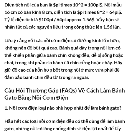
Diện tích nồi của bạn là $pi times 10^2 = 100pi$. Nồi mẫu
16 cm có bán kính 8 cm, diện tích là $pi times 8^2 = 64pi$.
Tỷ lệ diện tích là $100pi / 64pi approx 1.56$. Vậy bạn sẽ
nhân tất cả các nguyên liệu trong công thức lên 1.56 lần.
Lưu ý rằng với các nồi cơm điện có đường kính lớn hơn,
không nên đổ bột quá cao. Bánh quá dày trong nồi lớn có
thể khiến phần giữa bánh chín không đều, dễ bị sống hoặc
chai, trong khi phần rìa bánh đã chín cứng hoặc cháy. Hãy
giữ độ cao của hỗn hợp bột trong nồi ở mức vừa phải để
đảm bảo bánh chín đều từ trong ra ngoài.
Câu Hỏi Thường Gặp (FAQs) Về Cách Làm Bánh
Gato Bằng Nồi Cơm Điện
1. Nồi cơm điện loại nào phù hợp nhất để làm bánh gato?
Hầu hết các loại nồi cơm điện đều có thể dùng để làm bánh
gato, nhưng nồi có lòng chống dính sẽ tiện lợi nhất để lấy