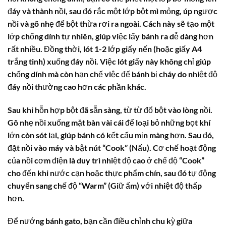
đáy và thành nồi, sau đó rắc một lớp bột mì mỏng, úp ngược
nồi và gõ nhẹ để bột thừa rơi ra ngoài. Cách này sẽ tạo một
lớp chống dính tự nhiên, giúp việc lấy bánh ra dễ dàng hơn
rất nhiều. Đồng thời, lót 1-2 lớp giấy nến (hoặc giấy A4
trắng tinh) xuống đáy nồi. Việc lót giấy này không chỉ giúp
chống dính mà còn hạn chế việc đế bánh bị cháy do nhiệt độ
đáy nồi thường cao hơn các phần khác.
Sau khi hỗn hợp bột đã sẵn sàng, từ từ đổ bột vào lòng nồi.
Gõ nhẹ nồi xuống mặt bàn vài cái để loại bỏ những bọt khí
lớn còn sót lại, giúp bánh có kết cấu mịn màng hơn. Sau đó,
đặt nồi vào máy và bật nút “Cook” (Nấu). Cơ chế hoạt động
của nồi cơm điện là duy trì nhiệt độ cao ở chế độ “Cook”
cho đến khi nước cạn hoặc thực phẩm chín, sau đó tự động
chuyển sang chế độ “Warm” (Giữ ấm) với nhiệt độ thấp
hơn.
Để nướng bánh gato, bạn cần điều chỉnh chu kỳ giữa