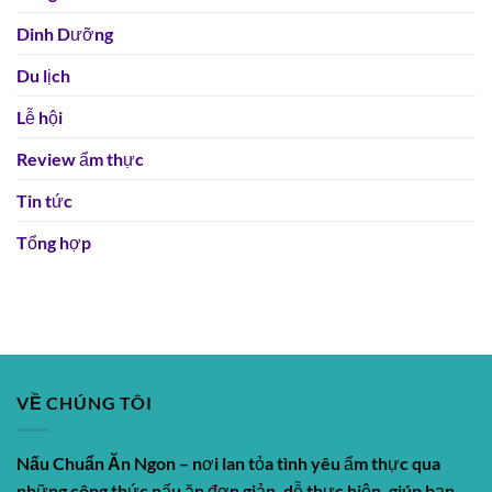
Dinh Dưỡng
Du lịch
Lễ hội
Review ẩm thực
Tin tức
Tổng hợp
VỀ CHÚNG TÔI
Nấu Chuẩn Ăn Ngon
– nơi lan tỏa tình yêu ẩm thực qua
những công thức nấu ăn đơn giản, dễ thực hiện, giúp bạn