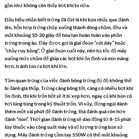
gần như không còn thấy bọt khí to nữa.
Dấu hiệu nhận biết trứng đã đạt là khi bạn nhấc que đánh
lên, hỗn hợp trứng chảy xuống thành dòng chậm, đều và
mất khoảng 10-20 giây để hòa tan hoàn toàn vào phần
trứng trong âu. Đây được gọi là giai đoạn “rút dây” hoặc
“chảy ruy băng”. Ở giai đoạn cuối này, nên hạ tốc độ máy
xuống mức chậm để giúp các bọt khí ổn định và mịn màng
hơn, tránh tạo ra bọt khí lớn.
Tầm quan trọng của việc đánh bông trứng đủ độ không thể
bị đánh giá thấp. Trứng càng bông tốt, càng có nhiều bọt khí
ổn định, thì khi trộn bột sẽ ít bị xẹp hơn, ngay cả khi bạn có
hơi lúng túng trong kỹ thuật trộn. Vì vậy, đừng ngại dành
thêm một vài phút để đánh trứng, thà đánh quá còn hơn
đánh “non”. Thời gian đánh trứng sẽ dao động từ 8-15 phút
tùy thuộc vào công suất máy và số lượng trứng bạn sử
dụng. Máy đánh trứng cầm tay 550W có thể mất khoảng