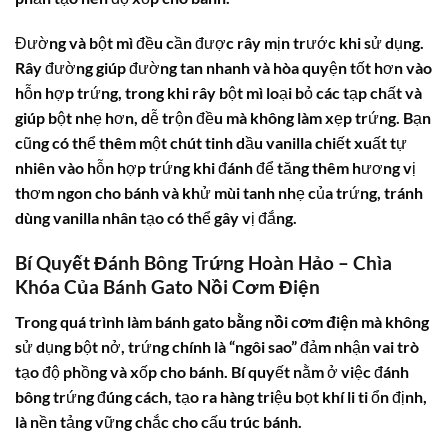
Đường và bột mì đều cần được rây mịn trước khi sử dụng.
Rây đường giúp đường tan nhanh và hòa quyện tốt hơn vào
hỗn hợp trứng, trong khi rây bột mì loại bỏ các tạp chất và
giúp bột nhẹ hơn, dễ trộn đều mà không làm xẹp trứng. Bạn
cũng có thể thêm một chút tinh dầu vanilla chiết xuất tự
nhiên vào hỗn hợp trứng khi đánh để tăng thêm hương vị
thơm ngon cho bánh và khử mùi tanh nhẹ của trứng, tránh
dùng vanilla nhân tạo có thể gây vị đắng.
Bí Quyết Đánh Bông Trứng Hoàn Hảo – Chìa
Khóa Của Bánh Gato Nồi Cơm Điện
Trong quá trình
làm bánh gato bằng nồi cơm điện
mà không
sử dụng bột nở, trứng chính là “ngôi sao” đảm nhận vai trò
tạo độ phồng và xốp cho bánh. Bí quyết nằm ở việc đánh
bông trứng đúng cách, tạo ra hàng triệu bọt khí li ti ổn định,
là nền tảng vững chắc cho cấu trúc bánh.