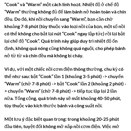
“Cook” và “Warm” một cách linh hoạt. Nhiệt độ ở chế độ
“Warm” thường không đủ để làm bánh nở hoàn toàn và chín
đều. Do đó, khi nồi chuyển sang “Warm”, bạn cần chờ
khoảng 7-8 phút (tùy thuộc vào loại nồi của bạn, một số nồi
có thể không cho bật lại nút “Cook” ngay lập tức) rồi lại bật
lại chế độ “Cook”. Quá trình này giúp duy trì nhiệt độ ổn
định, không quá nóng cũng không quá nguội, cho phép bánh
nở từ từ và chín đều mà không bị cháy.
Ví dụ, với một chiếc nồi cơm điện thông thường, chu kỳ có
thể như sau: bật “Cook” lần 1 (khoảng 3-5 phút) -> chuyển
“Warm” (chờ 7-8 phút) -> bật “Cook” lần 2 (khoảng 2 phút) -
> chuyển “Warm” (chờ 7-8 phút) -> tiếp tục lặp lại 2 lần
nữa. Tổng cộng, quá trình này sẽ mất khoảng 40-50 phút,
tùy thuộc vào kích thước bánh và công suất nồi.
Một lưu ý đặc biệt quan trọng: trong khoảng 20-25 phút
đầu tiên, tuyệt đối không mở nắp nồi cơm điện. Việc mở