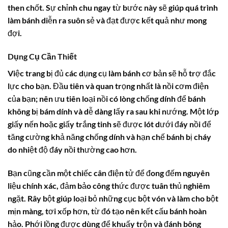
then chốt. Sự chỉnh chu ngay từ bước này sẽ giúp quá trình
làm bánh diễn ra suôn sẻ và đạt được kết quả như mong
đợi.
Dụng Cụ Cần Thiết
Việc trang bị đủ các dụng cụ làm bánh cơ bản sẽ hỗ trợ đắc
lực cho bạn. Đầu tiên và quan trọng nhất là nồi cơm điện
của bạn; nên ưu tiên loại nồi có lòng chống dính để bánh
không bị bám dính và dễ dàng lấy ra sau khi nướng. Một lớp
giấy nến hoặc giấy trắng tinh sẽ được lót dưới đáy nồi để
tăng cường khả năng chống dính và hạn chế bánh bị cháy
do nhiệt độ đáy nồi thường cao hơn.
Bạn cũng cần một chiếc cân điện tử để đong đếm nguyên
liệu chính xác, đảm bảo công thức được tuân thủ nghiêm
ngặt. Rây bột giúp loại bỏ những cục bột vón và làm cho bột
mịn màng, tơi xốp hơn, từ đó tạo nên kết cấu bánh hoàn
hảo. Phới lồng được dùng để khuấy trộn và đánh bông