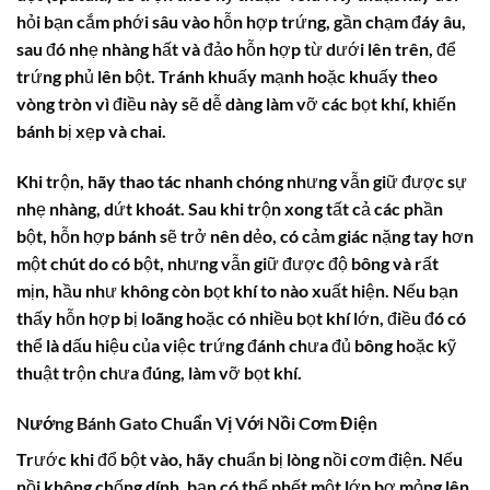
hỏi bạn cắm phới sâu vào hỗn hợp trứng, gần chạm đáy âu,
sau đó nhẹ nhàng hất và đảo hỗn hợp từ dưới lên trên, để
trứng phủ lên bột. Tránh khuấy mạnh hoặc khuấy theo
vòng tròn vì điều này sẽ dễ dàng làm vỡ các bọt khí, khiến
bánh bị xẹp và chai.
Khi trộn, hãy thao tác nhanh chóng nhưng vẫn giữ được sự
nhẹ nhàng, dứt khoát. Sau khi trộn xong tất cả các phần
bột, hỗn hợp bánh sẽ trở nên dẻo, có cảm giác nặng tay hơn
một chút do có bột, nhưng vẫn giữ được độ bông và rất
mịn, hầu như không còn bọt khí to nào xuất hiện. Nếu bạn
thấy hỗn hợp bị loãng hoặc có nhiều bọt khí lớn, điều đó có
thể là dấu hiệu của việc trứng đánh chưa đủ bông hoặc kỹ
thuật trộn chưa đúng, làm vỡ bọt khí.
Nướng Bánh Gato Chuẩn Vị Với Nồi Cơm Điện
Trước khi đổ bột vào, hãy chuẩn bị lòng nồi cơm điện. Nếu
nồi không chống dính, bạn có thể phết một lớp bơ mỏng lên