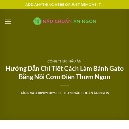
Bỏ
ADD ANYTHING HERE OR JUST REMOVE IT...
qua
nội
dung
CÔNG THỨC NẤU ĂN
Hướng Dẫn Chi Tiết Cách Làm Bánh Gato
Bằng Nồi Cơm Điện Thơm Ngon
ĐĂNG VÀO
08/09/2025
BỞI
TEAM NẤU CHUẨN ĂN NGON