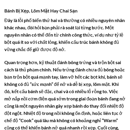
Bánh Bị Xẹp, Lõm Mặt Hay Chai Sạn
Đây là lỗi phổ biến thứ hai và thường có nhiều nguyên nhân
khác nhau, đòi hỏi bạn phải rà soát lại từng bước. Một
nguyên nhân có thể đến từ chính công thức, ví dụ như tỷ lệ
bột quá ít so với chất lỏng, khiến cấu trúc bánh không đủ
vững chắc để giữ được độ nở.
Quan trọng hơn, kỹ thuật đánh bông trứng và trộn bột sai
cách là thủ phạm chính. Nếu trứng đánh chưa đủ bông hoặc
bạn trộn bột quá mạnh tay, làm vỡ hết các bọt khí, bánh sẽ
không có đủ “sức mạnh” để nở và dễ bị xẹp, lõm mặt. Khi
đó, kết cấu bánh sẽ đặc, chai và có nhiều lỗ rỗng to. Việc
mở nắp nồi cơm điện quá sớm trong giai đoạn bánh đang nở
cũng là một nguyên nhân gây xẹp bánh do thay đổi nhiệt độ
đột ngột. Nhiệt độ trong nồi không ổn định, hoặc liên tục ở
chế độ “Cook” quá lâu mà không có khoảng nghỉ “Warm”
cũng có thể khiến bánh nở quá nhanh rồi xẹp. Cuối cùng,