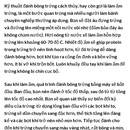
Kỹ thuật đánh bông trứng cách thủy, hay còn gọi là làm ấm
trứng, là một bước quan trọng mà nhiều người làm bánh
chuyên nghiệp thường áp dụng. Bạn sẽ đặt âu đựng trứng
và đường lên miệng một nồi nước sôi nhẹ (đảm bảo đáy âu
không chạm nước). Hơi nóng từ nước sẽ làm ấm hỗn hợp
trứng lên khoảng 60-70 độ C. Nhiệt độ ấm sẽ giúp protein
trong trứng trở nên linh hoạt hơn, từ đó trứng dễ dàng
đánh bông hơn, bọt khí tạo ra cũng ổn định và bền vững
hơn, ít bị vỡ khi trộn bột. Luôn khuấy đều tay khi làm ấm để
trứng không bị chín cục bộ.
Sau khi làm ấm, quá trình đánh bông trứng bằng máy sẽ bắt
đầu. Ban đầu, bạn nên đánh ở tốc độ thấp, sau đó từ từ tăng
lên tốc độ cao nhất. Bạn sẽ quan sát thấy sự biến đổi kỳ
diệu của trứng: từ dạng lỏng ban đầu với các bọt khí to,
trứng sẽ dần chuyển sang đặc hơn, thể tích tăng lên đáng
kể và các bọt khí trở nên nhỏ mịn hơn. Tiếp tục đánh cho
đến khi trứng chuyển sang màu vàng nhạt, rất bông và mịn,