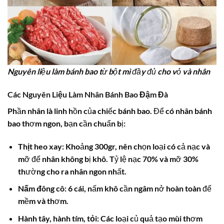
Nguyên liệu làm bánh bao từ bột mì đầy đủ cho vỏ và nhân
Các Nguyên Liệu Làm Nhân Bánh Bao Đậm Đà
Phần nhân là linh hồn của chiếc bánh bao. Để có
nhân bánh
bao
thơm ngon, bạn cần chuẩn bị:
Thịt heo xay:
Khoảng 300gr, nên chọn loại có cả nạc và
mỡ để nhân không bị khô. Tỷ lệ nạc 70% và mỡ 30%
thường cho ra nhân ngon nhất.
Nấm đông cô:
6 cái, nấm khô cần ngâm nở hoàn toàn để
mềm và thơm.
Hành tây, hành tím, tỏi:
Các loại củ quả tạo mùi thơm