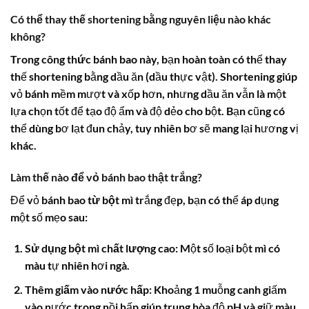
Có thể thay thế shortening bằng nguyên liệu nào khác
không?
Trong
công thức bánh bao
này, bạn hoàn toàn có thể thay
thế shortening bằng dầu ăn (dầu thực vật). Shortening giúp
vỏ bánh mềm mượt và xốp hơn, nhưng dầu ăn vẫn là một
lựa chọn tốt để tạo độ ẩm và độ dẻo cho bột. Bạn cũng có
thể dùng bơ lạt đun chảy, tuy nhiên bơ sẽ mang lại hương vị
khác.
Làm thế nào để vỏ bánh bao thật trắng?
Để vỏ
bánh bao từ bột mì
trắng đẹp, bạn có thể áp dụng
một số mẹo sau:
Sử dụng bột mì chất lượng cao:
Một số loại bột mì có
màu tự nhiên hơi ngà.
Thêm giấm vào nước hấp:
Khoảng 1 muỗng canh giấm
vào nước trong nồi hấp giúp trung hòa độ pH và giữ màu