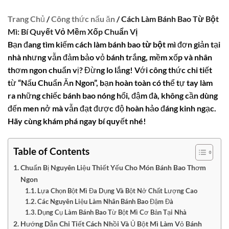
Trang Chủ
/
Công thức nấu ăn
/ Cách Làm Bánh Bao Từ Bột
Mì: Bí Quyết Vỏ Mềm Xốp Chuẩn Vị
Bạn đang tìm kiếm
cách làm bánh bao từ bột mì
đơn giản tại
nhà nhưng vẫn đảm bảo vỏ bánh trắng, mềm xốp và nhân
thơm ngon chuẩn vị? Đừng lo lắng! Với công thức chi tiết
từ “Nấu Chuẩn Ăn Ngon”, bạn hoàn toàn có thể tự tay làm
ra những chiếc bánh bao nóng hổi, đậm đà, không cần dùng
đến men nở mà vẫn đạt được độ hoàn hảo đáng kinh ngạc.
Hãy cùng khám phá ngay bí quyết nhé!
Table of Contents
Chuẩn Bị Nguyên Liệu Thiết Yếu Cho Món Bánh Bao Thơm
Ngon
Lựa Chọn Bột Mì Đa Dụng Và Bột Nở Chất Lượng Cao
Các Nguyên Liệu Làm Nhân Bánh Bao Đậm Đà
Dụng Cụ Làm Bánh Bao Từ Bột Mì Cơ Bản Tại Nhà
Hướng Dẫn Chi Tiết Cách Nhồi Và Ủ Bột Mì Làm Vỏ Bánh