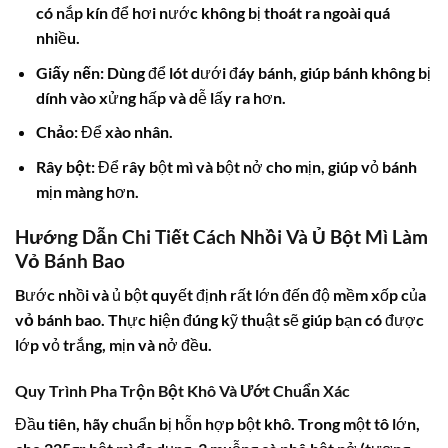
có nắp kín để hơi nước không bị thoát ra ngoài quá
nhiều.
Giấy nến:
Dùng để lót dưới đáy bánh, giúp bánh không bị
dính vào xửng hấp và dễ lấy ra hơn.
Chảo:
Để xào nhân.
Rây bột:
Để rây bột mì và bột nở cho mịn, giúp vỏ bánh
mịn màng hơn.
Hướng Dẫn Chi Tiết Cách Nhồi Và Ủ Bột Mì Làm
Vỏ Bánh Bao
Bước nhồi và ủ bột quyết định rất lớn đến độ mềm xốp của
vỏ bánh bao
. Thực hiện đúng kỹ thuật sẽ giúp bạn có được
lớp vỏ trắng, mịn và nở đều.
Quy Trình Pha Trộn Bột Khô Và Ướt Chuẩn Xác
Đầu tiên, hãy chuẩn bị hỗn hợp bột khô. Trong một tô lớn,