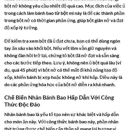
bột nở không yêu cầu nhiệt độ quá cao. Mục đích của việc ủ
trong
cách làm bánh bao từ bột mì
này là để các thành phần
trong bột nở có thời gian phản ứng, giúp bột giãn nở và đạt
độ xốp lý tưởng.
Để kiểm tra xem bột đã ủ đạt chưa, bạn có thể dùng ngón
tay ấn sâu vào khối bột. Nếu vết lõm vẫn giữ nguyên và
không đàn hồi trở lại, chứng tỏ bột đã nở đạt và sẵn sàng
cho các bước tiếp theo. Lưu ý, không nên ủ bột quá lâu (ví
dụ, quá 45 phút) vì bột nở có thể mất đi khả năng tạo độ
xốp, khiến bánh bị xẹp hoặc không nở khi hấp. Điều này là
do các phản ứng hóa học của bột nở diễn ra khá nhanh.
Chế Biến Nhân Bánh Bao Hấp Dẫn Với Công
Thức Độc Đáo
Nhân bánh bao là yếu tố tạo nên sự khác biệt và hấp dẫn
cho món ăn này. Với
công thức bánh bao
này, phần nhân
thịt trứng được chế biến cẩn thận sẽ mang lại hương vị