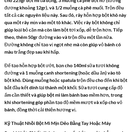
cho 225gr bột mì đa dụng, 3 muỗng cà phê bột nở (tương
đương khoảng 12gr), và 1/2 muỗng cà phê muối. Trộn đều
tất cả các nguyên liệu này. Sau đó, rây hỗn hợp bột khô này
qua một rây mịn vào một tô khác. Việc rây bột không chỉ
giúp loại bỏ cặn mà còn làm bột tơi xốp, dễ trộn hơn. Tiếp
theo, thêm 50gr đường vào và trộn đều một lần nữa.
Đường không chỉ tạo vị ngọt nhẹ mà còn giúp vỏ bánh có
màu trắng đẹp sau khi hấp.
Để tạo hỗn hợp bột ướt, bạn cho 140ml sữa tươi không
đường và 1 muỗng canh shortening (hoặc dầu ăn) vào tô
bột khô. Dùng muỗng hoặc spatula trộn đều cho đến khi bột
bắt đầu kết dính lại thành một khối. Sữa tươi cung cấp độ
ẩm cần thiết và giúp
bột mì làm bánh bao
mềm hơn, trong
khi shortening góp phần tạo độ mềm mượt và xốp cho vỏ
bánh, đồng thời cải thiện hương vị.
Kỹ Thuật Nhồi Bột Mì Mịn Dẻo Bằng Tay Hoặc Máy