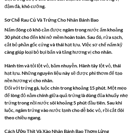
đậm đà, khó cưỡng.
Sơ Chế Rau Củ Và Trứng Cho Nhân Bánh Bao
Nấm đông cô khô cần được ngâm trong nước ấm khoảng
30 phút cho đến khi nở mềm hoàn toàn. Sau đó, rửa sạch,
cắt bỏ phần gốc cứng và thái hạt lựu. Việc sơ chế nấm kỹ
càng giúp loại bỏ bụi bẩn và tăng hương vị cho nhân.
Hành tím và tỏi lột vỏ, băm nhuyễn. Hành tây lột vỏ, thái
hạt lựu. Những nguyên liệu này sẽ được phi thơm để tạo
nền hương vị cho nhân.
Đối với trứng gà, luộc chín trong khoảng 15 phút. Một mẹo
để lòng đỏ nằm chính giữa quả trứng là dùng đũa khuấy nhẹ
trứng trong nồi nước sôi khoảng 5 phút đầu tiên. Sau khi
luộc, ngâm trứng vào nước lạnh cho dễ bóc vỏ, rồi cắt đôi
theo chiều ngang.
Cách Ướp Thịt Và Xào Nhân Bánh Bao Thơm Lừng