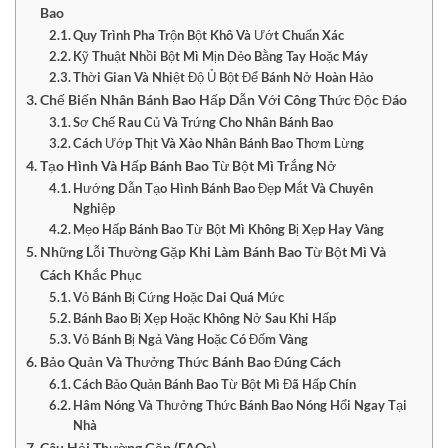
Bao
Quy Trình Pha Trộn Bột Khô Và Ướt Chuẩn Xác
Kỹ Thuật Nhồi Bột Mì Mịn Dẻo Bằng Tay Hoặc Máy
Thời Gian Và Nhiệt Độ Ủ Bột Để Bánh Nở Hoàn Hảo
Chế Biến Nhân Bánh Bao Hấp Dẫn Với Công Thức Độc Đáo
Sơ Chế Rau Củ Và Trứng Cho Nhân Bánh Bao
Cách Ướp Thịt Và Xào Nhân Bánh Bao Thơm Lừng
Tạo Hình Và Hấp Bánh Bao Từ Bột Mì Trắng Nở
Hướng Dẫn Tạo Hình Bánh Bao Đẹp Mắt Và Chuyên
Nghiệp
Mẹo Hấp Bánh Bao Từ Bột Mì Không Bị Xẹp Hay Vàng
Những Lỗi Thường Gặp Khi Làm Bánh Bao Từ Bột Mì Và
Cách Khắc Phục
Vỏ Bánh Bị Cứng Hoặc Dai Quá Mức
Bánh Bao Bị Xẹp Hoặc Không Nở Sau Khi Hấp
Vỏ Bánh Bị Ngả Vàng Hoặc Có Đốm Vàng
Bảo Quản Và Thưởng Thức Bánh Bao Đúng Cách
Cách Bảo Quản Bánh Bao Từ Bột Mì Đã Hấp Chín
Hâm Nóng Và Thưởng Thức Bánh Bao Nóng Hổi Ngay Tại
Nhà
Câu Hỏi Thường Gặp (FAQs)