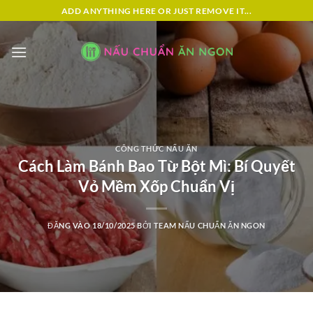
Bỏ
ADD ANYTHING HERE OR JUST REMOVE IT...
qua
nội
dung
CÔNG THỨC NẤU ĂN
Cách Làm Bánh Bao Từ Bột Mì: Bí Quyết
Vỏ Mềm Xốp Chuẩn Vị
ĐĂNG VÀO
18/10/2025
BỞI
TEAM NẤU CHUẨN ĂN NGON