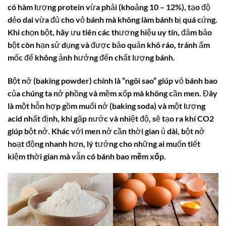
có hàm lượng protein vừa phải (khoảng 10 – 12%), tạo độ
dẻo dai vừa đủ cho vỏ bánh mà không làm bánh bị quá cứng.
Khi chọn bột, hãy ưu tiên các thương hiệu uy tín, đảm bảo
bột còn hạn sử dụng và được bảo quản khô ráo, tránh ẩm
mốc để không ảnh hưởng đến chất lượng bánh.
Bột nở (baking powder) chính là “ngôi sao” giúp vỏ bánh bao
của chúng ta nở phồng và mềm xốp mà không cần men. Đây
là một hỗn hợp gồm muối nở (baking soda) và một lượng
acid nhất định, khi gặp nước và nhiệt độ, sẽ tạo ra khí CO2
giúp bột nở. Khác với men nở cần thời gian ủ dài, bột nở
hoạt động nhanh hơn, lý tưởng cho những ai muốn tiết
kiệm thời gian mà vẫn có
bánh bao mềm xốp
.