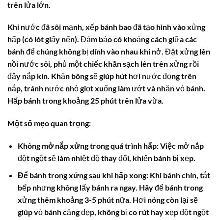
trên lửa lớn.
Khi nước đã sôi mạnh, xếp bánh bao đã tạo hình vào xửng
hấp (có lót giấy nến). Đảm bảo có khoảng cách giữa các
bánh để chúng không bị dính vào nhau khi nở. Đặt xửng lên
nồi nước sôi, phủ một chiếc khăn sạch lên trên xửng rồi
đậy nắp kín. Khăn bông sẽ giúp hút hơi nước đọng trên
nắp, tránh nước nhỏ giọt xuống làm ướt và nhăn vỏ bánh.
Hấp bánh trong khoảng 25 phút trên lửa vừa.
Một số mẹo quan trọng:
Không mở nắp xửng trong quá trình hấp:
Việc mở nắp
đột ngột sẽ làm nhiệt độ thay đổi, khiến bánh bị xẹp.
Để bánh trong xửng sau khi hấp xong:
Khi bánh chín, tắt
bếp nhưng không lấy bánh ra ngay. Hãy để bánh trong
xửng thêm khoảng 3-5 phút nữa. Hơi nóng còn lại sẽ
giúp vỏ bánh căng đẹp, không bị co rút hay xẹp đột ngột