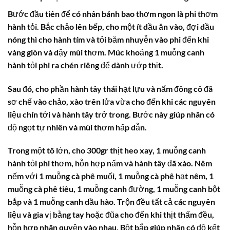
Bước đầu tiên để có
nhân bánh bao
thơm ngon là phi thơm
hành tỏi. Bắc chảo lên bếp, cho một ít dầu ăn vào, đợi dầu
nóng thì cho hành tím và tỏi băm nhuyễn vào phi đến khi
vàng giòn và dậy mùi thơm. Múc khoảng 1 muỗng canh
hành tỏi phi ra chén riêng để dành ướp thịt.
Sau đó, cho phần hành tây thái hạt lựu và nấm đông cô đã
sơ chế vào chảo, xào trên lửa vừa cho đến khi các nguyên
liệu chín tới và hành tây trở trong. Bước này giúp nhân có
độ ngọt tự nhiên và mùi thơm hấp dẫn.
Trong một tô lớn, cho 300gr thịt heo xay, 1 muỗng canh
hành tỏi phi thơm, hỗn hợp nấm và hành tây đã xào. Nêm
nếm với 1 muỗng cà phê muối, 1 muỗng cà phê hạt nêm, 1
muỗng cà phê tiêu, 1 muỗng canh đường, 1 muỗng canh bột
bắp và 1 muỗng canh dầu hào. Trộn đều tất cả các nguyên
liệu và gia vị bằng tay hoặc đũa cho đến khi thịt thấm đều,
hỗn hợp nhân quyện vào nhau. Bột bắp giúp nhân có độ kết