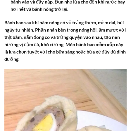
bánh vào và đậy nắp. Đun nhỏ lửa cho đến khi nước bay
hơi hết và bánh nóng trở lại.
Bánh bao sau khi hâm nóng có vỏ trắng thơm, mềm dai, bùi
ngậy tự nhiên. Phần nhân bên trong nóng hổi, ẩm mượt với
thịt băm, nấm đông cô và trứng quyện vào nhau, tạo nên
hương vị đậm đà, khó cưỡng. Món
bánh bao mềm xốp
này
là lựa chọn tuyệt vời cho bữa sáng hoặc bữa xế đầy đủ dinh
dưỡng.