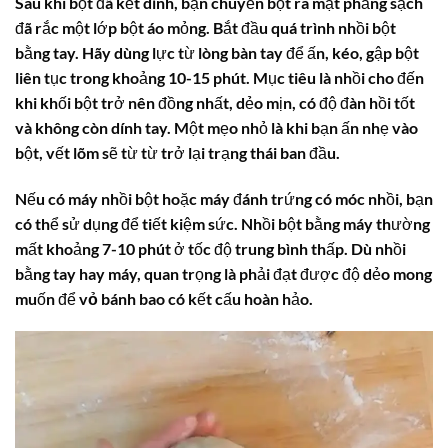
Sau khi bột đã kết dính, bạn chuyển bột ra mặt phẳng sạch
đã rắc một lớp bột áo mỏng. Bắt đầu quá trình nhồi bột
bằng tay. Hãy dùng lực từ lòng bàn tay để ấn, kéo, gập bột
liên tục trong khoảng 10-15 phút. Mục tiêu là nhồi cho đến
khi khối bột trở nên đồng nhất, dẻo mịn, có độ đàn hồi tốt
và không còn dính tay. Một mẹo nhỏ là khi bạn ấn nhẹ vào
bột, vết lõm sẽ từ từ trở lại trạng thái ban đầu.
Nếu có máy nhồi bột hoặc máy đánh trứng có móc nhồi, bạn
có thể sử dụng để tiết kiệm sức. Nhồi bột bằng máy thường
mất khoảng 7-10 phút ở tốc độ trung bình thấp. Dù nhồi
bằng tay hay máy, quan trọng là phải đạt được độ dẻo mong
muốn để
vỏ bánh bao
có kết cấu hoàn hảo.