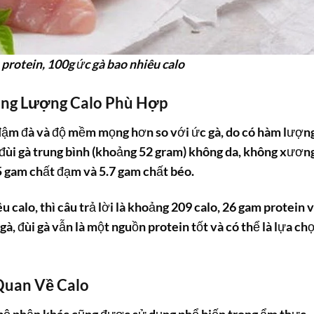
 protein, 100g ức gà bao nhiêu calo
ùng Lượng Calo Phù Hợp
 đậm đà và độ mềm mọng hơn so với ức gà, do có hàm lượn
đùi gà trung bình (khoảng 52 gram) không da, không xương
5 gam chất đạm và 5.7 gam chất béo.
êu calo
, thì câu trả lời là khoảng 209 calo, 26 gam protein 
à, đùi gà vẫn là một nguồn protein tốt và có thể là lựa ch
Quan Về Calo