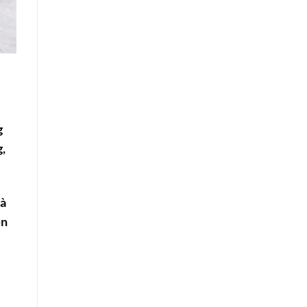
g
,
và
ọn