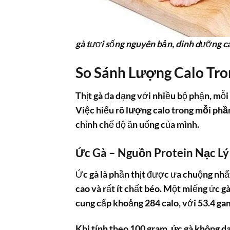
gà tươi sống nguyên bản, dinh dưỡng c
So Sánh Lượng Calo Tro
Thịt gà đa dạng với nhiều bộ phận, mỗi 
Việc hiểu rõ
lượng calo trong mỗi phầ
chỉnh chế độ ăn uống của mình.
Ức Gà – Nguồn Protein Nạc L
Ức gà là phần thịt được ưa chuộng nhấ
cao và rất ít chất béo. Một miếng ức 
cung cấp khoảng 284 calo, với 53.4 ga
Khi tính theo 100 gram,
ức gà không d