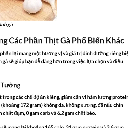
ánh gà
ng Các Phần Thịt Gà Phổ Biến Khác
phần lại mang một hương vị và giá trị dinh dưỡng riêng biệ
n gà
sẽ giúp bạn dễ dàng hơn trong việc lựa chọn và điều
ý Tưởng
t trong các chế độ ăn kiêng, giảm cân vì hàm lượng protei
gà (khoảng 172 gram) không da, không xương, đã nấu chín
m chất đạm, 0 gam carb và 6.2 gam chất béo.
a
sẽ mang lại khoảng 165 calo, 31 gam protein và 3.6 gam