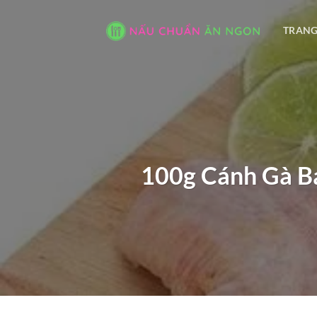
Bỏ
qua
TRANG
nội
dung
100g Cánh Gà Ba