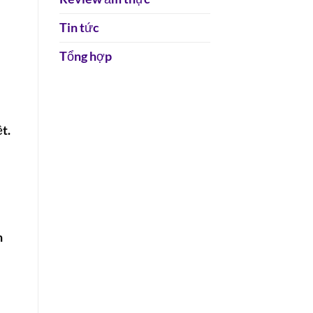
Tin tức
Tổng hợp
t.
n