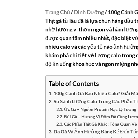
Trang Chủ
/
Dinh Dưỡng
/ 100g Cánh G
Thịt gà từ lâu đã là lựa chọn hàng đầu 
nhờ hương vị thơm ngon và hàm lượng 
được quan tâm nhiều nhất, đặc biệt vớ
nhiêu calo
và các yếu tố nào ảnh hưởn
khám phá chi tiết về lượng calo trong
độ ăn uống khoa học và ngon miệng nh
Table of Contents
100g Cánh Gà Bao Nhiêu Calo? Giải 
So Sánh Lượng Calo Trong Các Phần Th
Ức Gà – Nguồn Protein Nạc Lý Tưởng
Đùi Gà – Hương Vị Đậm Đà Cùng Lượn
Các Phần Thịt Gà Khác: Tổng Quan Về
Da Gà Và Ảnh Hưởng Đáng Kể Đến Tổn