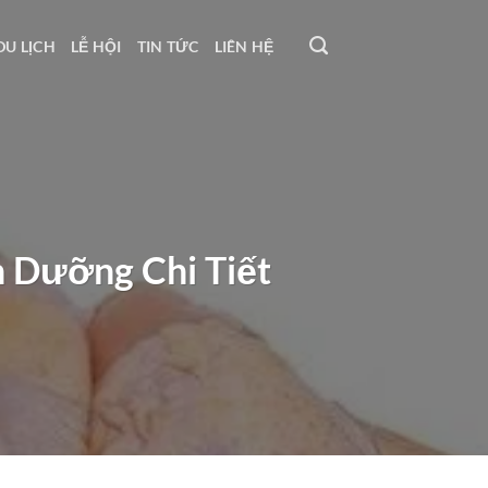
DU LỊCH
LỄ HỘI
TIN TỨC
LIÊN HỆ
h Dưỡng Chi Tiết