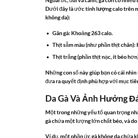
Ngoài ức, đùi và cánh, gà còn có nhiề
Dưới đây là ước tính
lượng calo trên 
không da):
Gân gà: Khoảng 263 calo.
Thịt sẫm màu (như phần thịt chân):
Thịt trắng (phần thịt nạc, ít béo hơ
Những con số này giúp bạn có cái nhìn t
đưa ra quyết định phù hợp với mục tiê
Da Gà Và Ảnh Hưởng Đá
Một trong những yếu tố quan trọng nhấ
gà chứa một lượng lớn chất béo, và do
Ví dụ, một phần ức gà không da chứa k