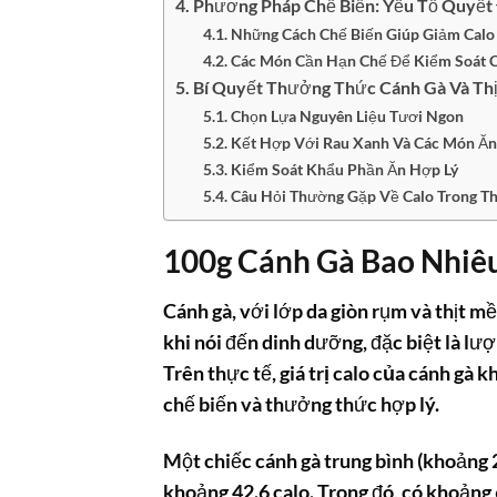
Phương Pháp Chế Biến: Yếu Tố Quyết 
Những Cách Chế Biến Giúp Giảm Calo
Các Món Cần Hạn Chế Để Kiểm Soát C
Bí Quyết Thưởng Thức Cánh Gà Và Th
Chọn Lựa Nguyên Liệu Tươi Ngon
Kết Hợp Với Rau Xanh Và Các Món Ă
Kiểm Soát Khẩu Phần Ăn Hợp Lý
Câu Hỏi Thường Gặp Về Calo Trong Th
100g Cánh Gà Bao Nhiê
Cánh gà, với lớp da giòn rụm và thịt m
khi nói đến dinh dưỡng, đặc biệt là lư
Trên thực tế,
giá trị calo của cánh gà
kh
chế biến và thưởng thức hợp lý.
Một chiếc cánh gà trung bình (khoảng
khoảng 42.6 calo. Trong đó, có khoảng