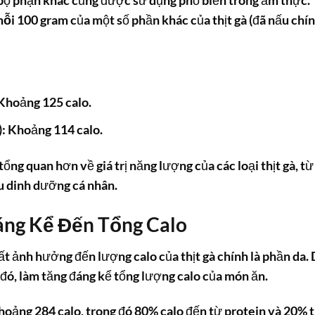
u bộ phận khác cũng được sử dụng phổ biến trong ẩm thực.
mỗi 100 gram
của một số phần khác của thịt gà (đã nấu chín
 Khoảng 125 calo.
n): Khoảng 114 calo.
ổng quan hơn về giá trị năng lượng của các loại thịt gà, từ
u dinh dưỡng cá nhân.
ng Kể Đến Tổng Calo
t ảnh hưởng đến lượng calo của thịt gà chính là phần da.
 đó, làm tăng đáng kể tổng lượng calo của món ăn.
hoảng 284 calo, trong đó 80% calo đến từ protein và 20% 