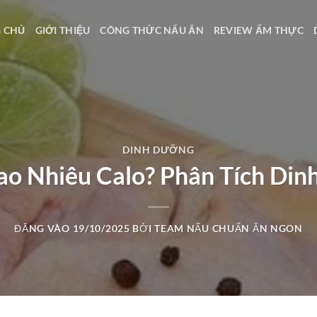
 CHỦ
GIỚI THIỆU
CÔNG THỨC NẤU ĂN
REVIEW ẨM THỰC
DINH DƯỠNG
o Nhiêu Calo? Phân Tích Din
ĐĂNG VÀO
19/10/2025
BỞI
TEAM NẤU CHUẨN ĂN NGON