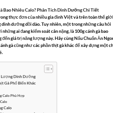
à Bao Nhiêu Calo? Phân Tích Dinh Dưỡng Chi Tiết
trong thực đơn của nhiều gia đình Việt và trên toàn thế giớ
dinh dưỡng dồi dào. Tuy nhiên, một trong những câu hỏi
i những ai đang kiểm soát cân nặng, là
100g cánh gà bao
g đến giá trị năng lượng này. Hãy cùng Nấu Chuẩn Ăn Ngo
 cánh gà cũng như các phần thịt gà khác để xây dựng một c
é.
Mã Lượng Dinh Dưỡng
ịt Gà Phổ Biến Khác
g Calo Phù Hợp
 Calo
g Calo