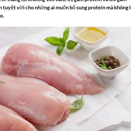
ọn tuyệt vời cho những ai muốn bổ sung protein mà không 
o.