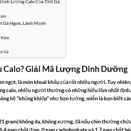
Định Lượng Calo Của Thịt Gà
alo
ịt Gà Ngon, Lành Mạnh
n Kèm
ịt Gà
u Calo? Giải Mã Lượng Dinh Dưỡng
ềm ngọt, là món khoái khẩu của rất nhiều người. Tuy nhiên
ợng calo, nhiều người thường có những hiểu lầm nhất định.
ông hề “khủng khiếp” như bạn tưởng, miễn là bạn biết cá
 21 gram) không da, không xương, đã nấu chín thường chứ
 6.4 gam chất đạm, 0 gam carbohydrate và 1.7 gam chất bé