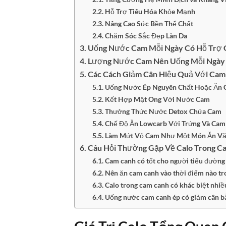
Hỗ Trợ Tiêu Hóa Khỏe Mạnh
Nâng Cao Sức Bền Thể Chất
Chăm Sóc Sắc Đẹp Làn Da
Uống Nước Cam Mỗi Ngày Có Hỗ Trợ 
Lượng Nước Cam Nên Uống Mỗi Ngày
Các Cách Giảm Cân Hiệu Quả Với Cam
Uống Nước Ép Nguyên Chất Hoặc Ăn C
Kết Hợp Mật Ong Với Nước Cam
Thưởng Thức Nước Detox Chứa Cam
Chế Độ Ăn Lowcarb Với Trứng Và Cam
Làm Mứt Vỏ Cam Như Một Món Ăn Vặ
Câu Hỏi Thường Gặp Về Calo Trong C
Cam canh có tốt cho người tiểu đường
Nên ăn cam canh vào thời điểm nào tr
Calo trong cam canh có khác biệt nhiề
Uống nước cam canh ép có giảm cân b