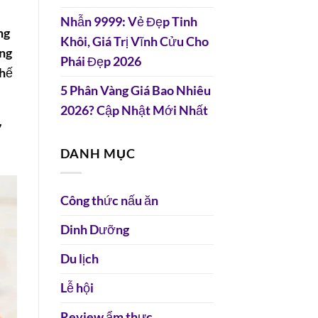
Nhẫn 9999: Vẻ Đẹp Tinh
ng
Khôi, Giá Trị Vĩnh Cửu Cho
ọng
Phái Đẹp 2026
chế
5 Phân Vàng Giá Bao Nhiêu
2026? Cập Nhật Mới Nhất
7
DANH MỤC
Công thức nấu ăn
Dinh Dưỡng
Du lịch
Lễ hội
Review ẩm thực