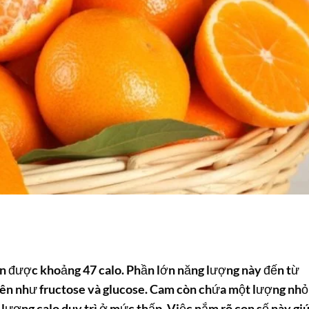
ận được khoảng 47 calo. Phần lớn năng lượng này đến từ
iên như fructose và glucose. Cam còn chứa một lượng nhỏ
 lượng calo duy trì ở mức thấp. Việc nắm rõ con số này gi