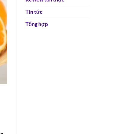
Tin tức
Tổng hợp
úp