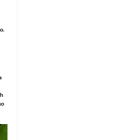
o.
a
nh
ảo