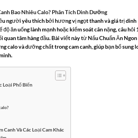
Canh Bao Nhiêu Calo? Phân Tích Dinh Dưỡng
ều người yêu thích bởi hương vị ngọt thanh và giá trị dinh
ế độ ăn uống lành mạnh hoặc kiểm soát cân nặng, câu hỏi
ối quan tâm hàng đầu. Bài viết này từ Nấu Chuẩn Ăn Ngon
ng calo và dưỡng chất trong cam canh, giúp bạn bổ sung l
minh.
c Loại Phổ Biến
calo?
m Canh Và Các Loại Cam Khác
iêm