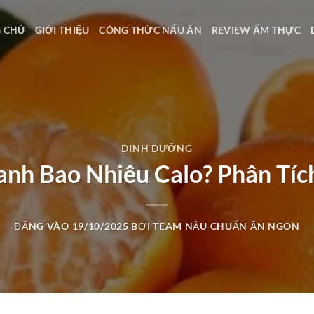
 CHỦ
GIỚI THIỆU
CÔNG THỨC NẤU ĂN
REVIEW ẨM THỰC
DINH DƯỠNG
nh Bao Nhiêu Calo? Phân Tí
ĐĂNG VÀO
19/10/2025
BỞI
TEAM NẤU CHUẨN ĂN NGON