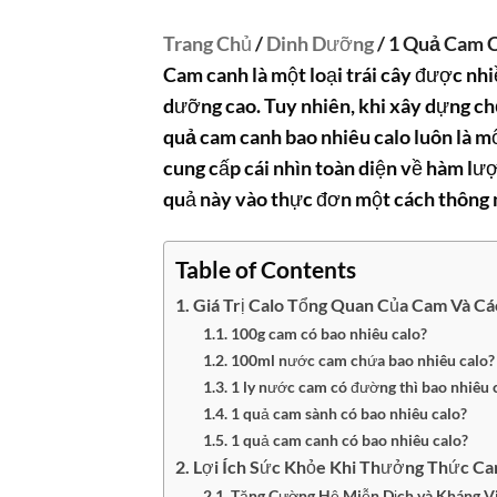
Trang Chủ
/
Dinh Dưỡng
/ 1 Quả Cam 
Cam canh là một loại trái cây được nhi
dưỡng cao. Tuy nhiên, khi xây dựng ch
quả cam canh bao nhiêu calo
luôn là m
cung cấp cái nhìn toàn diện về hàm lượ
quả này vào thực đơn một cách thông 
Table of Contents
Giá Trị Calo Tổng Quan Của Cam Và Cá
100g cam có bao nhiêu calo?
100ml nước cam chứa bao nhiêu calo?
1 ly nước cam có đường thì bao nhiêu 
1 quả cam sành có bao nhiêu calo?
1 quả cam canh có bao nhiêu calo?
Lợi Ích Sức Khỏe Khi Thưởng Thức Ca
Tăng Cường Hệ Miễn Dịch và Kháng V