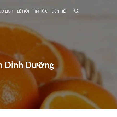
DU LỊCH
LỄ HỘI
TIN TỨC
LIÊN HỆ
ch Dinh Dưỡng