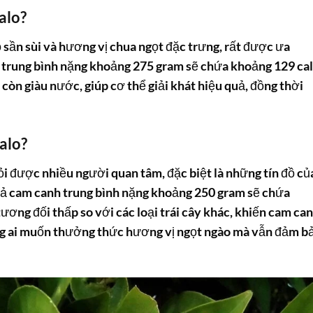
alo?
ỏ sần sùi và hương vị chua ngọt đặc trưng, rất được ưa
trung bình nặng khoảng 275 gram sẽ chứa khoảng 129 cal
òn giàu nước, giúp cơ thể giải khát hiệu quả, đồng thời
alo?
ỏi được nhiều người quan tâm, đặc biệt là những tín đồ củ
quả cam canh trung bình nặng khoảng 250 gram sẽ chứa
ơng đối thấp so với các loại trái cây khác, khiến cam ca
ng ai muốn thưởng thức hương vị ngọt ngào mà vẫn đảm b