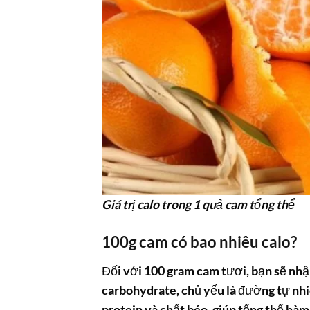
Giá trị calo trong 1 quả cam tổng thể
100g cam có bao nhiêu calo?
Đối với 100 gram cam tươi, bạn sẽ nh
carbohydrate, chủ yếu là đường tự nh
protein và chất béo, giúp tổng thể hàm