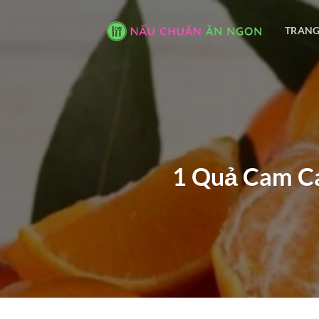
Bỏ
qua
TRANG
nội
dung
1 Quả Cam Ca