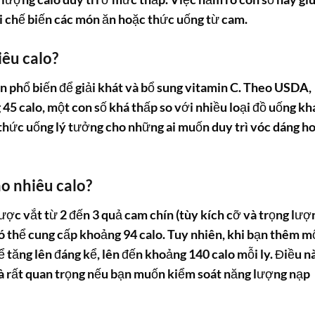
i chế biến các món ăn hoặc thức uống từ cam.
êu calo?
 phổ biến để giải khát và bổ sung vitamin C. Theo USDA,
5 calo, một con số khá thấp so với nhiều loại đồ uống kh
thức uống lý tưởng cho những ai muốn duy trì vóc dáng h
o nhiêu calo?
c vắt từ 2 đến 3 quả cam chín (tùy kích cỡ và trọng lượn
 thể cung cấp khoảng 94 calo. Tuy nhiên, khi bạn thêm m
ể tăng lên đáng kể, lên đến khoảng 140 calo mỗi ly. Điều n
là rất quan trọng nếu bạn muốn kiểm soát năng lượng nạp