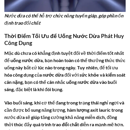
Nước dừa có thể hỗ trợ chức năng tuyến giáp, góp phần ổn
định trao đổi chất
Thời Điểm Tối Ưu để
Uống Nước Dừa
Phát Huy
Công Dụng
Mặc dù chưa có khẳng định tuyệt đối về thời điểm tốt nhất
để
uống nước dừa
, bạn hoàn toàn có thể thưởng thức thức
uống này bất cứ lúc nào trong ngày. Tuy nhiên, để tối ưu
hóa công dụng của
nước dừa
đối với
sức khỏe
và
kiểm soát
cân nặng
, bạn có thể cân nhắc
uống nước dừa
vào buổi
sáng, đặc biệt là khi đói bụng.
Vào buổi sáng, khi cơ thể đang trong trạng thái nghỉ ngơi và
cần được bổ sung năng lượng,
hàm lượng axit lauric
trong
nước dừa sẽ giúp tăng cường khả năng miễn dịch, đồng
thời thúc đẩy
quá trình trao đổi chất
diễn ra mạnh mẽ hơn.