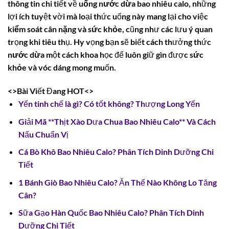
thông tin chi tiết về
uống nước dừa bao nhiêu calo
, những
lợi ích tuyệt vời mà loại thức uống này mang lại cho việc
kiểm soát cân nặng
và
sức khỏe
, cũng như các lưu ý quan
trọng khi tiêu thụ. Hy vọng bạn sẽ biết cách thưởng thức
nước dừa
một cách khoa học để luôn giữ gìn được
sức
khỏe
và vóc dáng mong muốn.
<>Bài Viết Đang HOT<>
Yến tinh chế là gì? Có tốt không? Thượng Long Yến
Giải Mã **Thịt Xào Dưa Chua Bao Nhiêu Calo** Và Cách
Nấu Chuẩn Vị
Cá Bò Khô Bao Nhiêu Calo? Phân Tích Dinh Dưỡng Chi
Tiết
1 Bánh Giò Bao Nhiêu Calo? Ăn Thế Nào Không Lo Tăng
Cân?
Sữa Gạo Hàn Quốc Bao Nhiêu Calo? Phân Tích Dinh
Dưỡng Chi Tiết