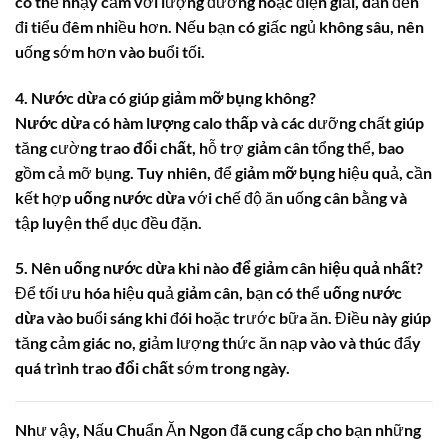
có thể nhạy cảm với lượng đường hoặc điện giải, dẫn đến
đi tiểu đêm nhiều hơn. Nếu bạn có giấc ngủ không sâu, nên
uống sớm hơn vào buổi tối.
4. Nước dừa có giúp giảm mỡ bụng không?
Nước dừa
có
hàm lượng calo thấp
và các dưỡng chất giúp
tăng cường
trao đổi chất
, hỗ trợ
giảm cân
tổng thể, bao
gồm cả mỡ bụng. Tuy nhiên, để
giảm mỡ bụng
hiệu quả, cần
kết hợp
uống nước dừa
với chế độ ăn uống cân bằng và
tập luyện thể dục đều đặn.
5. Nên uống nước dừa khi nào để giảm cân hiệu quả nhất?
Để tối ưu hóa hiệu quả
giảm cân
, bạn có thể
uống nước
dừa
vào buổi sáng khi đói hoặc trước bữa ăn. Điều này giúp
tăng cảm giác no, giảm lượng thức ăn nạp vào và thúc đẩy
quá trình trao đổi chất
sớm trong ngày.
Như vậy, Nấu Chuẩn Ăn Ngon đã cung cấp cho bạn những