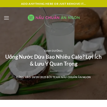
Bỏ
ADD ANYTHING HERE OR JUST REMOVE IT...
qua
nội
dung
DINH DƯỠNG
Uống Nước Dừa Bao Nhiêu Calo? Lợi Ích
& Lưu Ý Quan Trọng
ĐĂNG VÀO
18/09/2025
BỞI
TEAM NẤU CHUẨN ĂN NGON