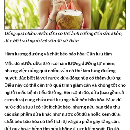
Uống quá nhiều nước dừa có thể ảnh hưởng đến sức khỏe,
đặc biệt với người có vấn đề về thận
Hàm lượng đường
và
chất béo bão hòa
: Cần lưu tâm
Mặc dù
nước dừa
tươi có
hàm lượng đường
tự nhiên,
nhưng việc
uống quá nhiều
vẫn có thể làm tăng
đường
huyết
, đặc biệt là với nước dừa đóng hộp có thêm đường.
Điều này có thể cản trở quá trình
giảm cân
và không tốt cho
người mắc bệnh tiểu đường. Bên cạnh đó, dừa (bao gồm cả
cơm dừa) cũng chứa một lượng
chất béo bão hòa
. Mặc dù
nước dừa tươi có rất ít chất béo, nhưng nếu bạn tiêu thụ
các sản phẩm dừa khác như nước cốt dừa hoặc kem dừa,
chất béo bão hòa
có thể tích tụ và góp phần gây tăng cân,
đột quỵ hoặc bệnh tim nếu không được kiểm soát. Do đó,