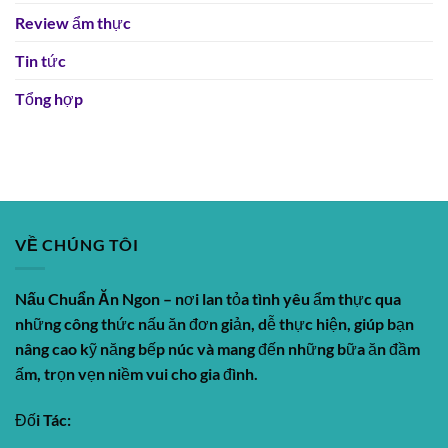
Review ẩm thực
Tin tức
Tổng hợp
VỀ CHÚNG TÔI
Nấu Chuẩn Ăn Ngon
– nơi lan tỏa tình yêu ẩm thực qua
những công thức nấu ăn đơn giản, dễ thực hiện, giúp bạn
nâng cao kỹ năng bếp núc và mang đến những bữa ăn đầm
ấm, trọn vẹn niềm vui cho gia đình.
Đối Tác: