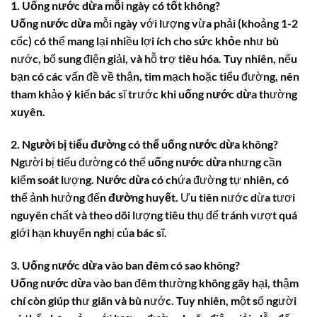
1. Uống nước dừa mỗi ngày có tốt không?
Uống nước dừa
mỗi ngày với lượng vừa phải (khoảng 1-2
cốc) có thể mang lại nhiều lợi ích cho
sức khỏe
như bù
nước, bổ sung điện giải, và hỗ trợ tiêu hóa. Tuy nhiên, nếu
bạn có các vấn đề về thận, tim mạch hoặc tiểu đường, nên
tham khảo ý kiến bác sĩ trước khi
uống nước dừa
thường
xuyên.
2. Người bị tiểu đường có thể uống nước dừa không?
Người bị tiểu đường có thể
uống nước dừa
nhưng cần
kiểm soát lượng.
Nước dừa
có chứa đường tự nhiên, có
thể ảnh hưởng đến
đường huyết
. Ưu tiên nước dừa tươi
nguyên chất và theo dõi lượng tiêu thụ để tránh vượt quá
giới hạn khuyến nghị của bác sĩ.
3. Uống nước dừa vào ban đêm có sao không?
Uống nước dừa
vào ban đêm thường không gây hại, thậm
chí còn giúp thư giãn và bù nước. Tuy nhiên, một số người