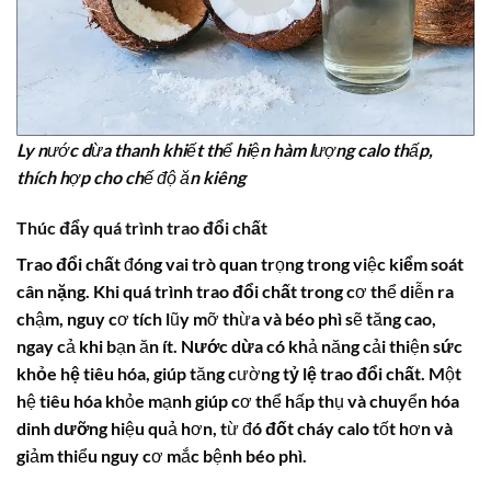
Ly nước dừa thanh khiết thể hiện hàm lượng calo thấp,
thích hợp cho chế độ ăn kiêng
Thúc đẩy
quá trình trao đổi chất
Trao đổi chất
đóng vai trò quan trọng trong việc
kiểm soát
cân nặng
. Khi
quá trình trao đổi chất
trong cơ thể diễn ra
chậm, nguy cơ tích lũy mỡ thừa và béo phì sẽ tăng cao,
ngay cả khi bạn ăn ít.
Nước dừa
có khả năng cải thiện
sức
khỏe hệ tiêu hóa
, giúp tăng cường
tỷ lệ trao đổi chất
. Một
hệ tiêu hóa khỏe mạnh giúp cơ thể hấp thụ và chuyển hóa
dinh dưỡng
hiệu quả hơn, từ đó
đốt cháy calo
tốt hơn và
giảm thiểu nguy cơ mắc bệnh béo phì.