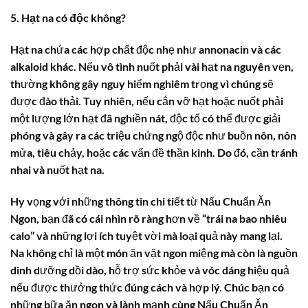
5. Hạt na có độc không?
Hạt na chứa các hợp chất độc nhẹ như annonacin và các
alkaloid khác. Nếu vô tình nuốt phải vài hạt na nguyên vẹn,
thường không gây nguy hiểm nghiêm trọng vì chúng sẽ
được đào thải. Tuy nhiên, nếu cắn vỡ hạt hoặc nuốt phải
một lượng lớn hạt đã nghiền nát, độc tố có thể được giải
phóng và gây ra các triệu chứng ngộ độc như buồn nôn, nôn
mửa, tiêu chảy, hoặc các vấn đề thần kinh. Do đó, cần tránh
nhai và nuốt hạt na.
Hy vọng với những thông tin chi tiết từ Nấu Chuẩn Ăn
Ngon, bạn đã có cái nhìn rõ ràng hơn về “
trái na bao nhiêu
calo
” và những lợi ích tuyệt vời mà loại quả này mang lại.
Na không chỉ là một món ăn vặt ngon miệng mà còn là nguồn
dinh dưỡng dồi dào, hỗ trợ sức khỏe và vóc dáng hiệu quả
nếu được thưởng thức đúng cách và hợp lý. Chúc bạn có
những bữa ăn ngon và lành mạnh cùng Nấu Chuẩn Ăn