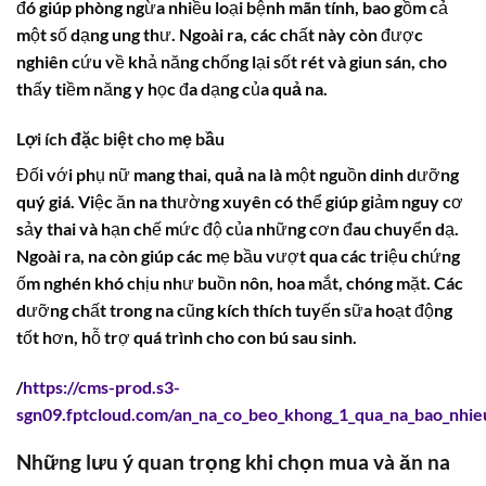
đó giúp phòng ngừa nhiều loại bệnh mãn tính, bao gồm cả
một số dạng ung thư. Ngoài ra, các chất này còn được
nghiên cứu về khả năng chống lại sốt rét và giun sán, cho
thấy tiềm năng y học đa dạng của
quả na
.
Lợi ích đặc biệt cho mẹ bầu
Đối với phụ nữ mang thai,
quả na
là một nguồn dinh dưỡng
quý giá. Việc ăn na thường xuyên có thể giúp giảm nguy cơ
sảy thai và hạn chế mức độ của những cơn đau chuyển dạ.
Ngoài ra, na còn giúp các mẹ bầu vượt qua các triệu chứng
ốm nghén khó chịu như buồn nôn, hoa mắt, chóng mặt. Các
dưỡng chất trong na cũng kích thích tuyến sữa hoạt động
tốt hơn, hỗ trợ quá trình cho con bú sau sinh.
/
https://cms-prod.s3-
sgn09.fptcloud.com/an_na_co_beo_khong_1_qua_na_bao_nhie
Những lưu ý quan trọng khi chọn mua và ăn na