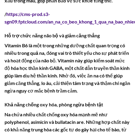
xấu trong máu, góp phần bảo vệ sức khỏe tổng thể.
/
https://cms-prod.s3-
sgn09.fptcloud.com/an_na_co_beo_khong_1_qua_na_bao_nhie
Hỗ trợ chức năng não bộ và giảm căng thẳng
Vitamin B6 là một trong những dưỡng chất quan trọng có
nhiều trong
quả na
, đóng vai trò thiết yếu cho sự phát triển
và hoạt động của não bộ. Vitamin này giúp kiểm soát mức
độ hóa học thần kinh GABA, một chất dẫn truyền thần kinh
giúp làm dịu hệ thần kinh. Nhờ đó, việc ăn na có thể giúp
giảm căng thẳng, lo âu, cải thiện tâm trạng và thậm chí ngăn
ngừa nguy cơ mắc bệnh trầm cảm.
Khả năng chống oxy hóa, phòng ngừa bệnh tật
Na chứa nhiều chất chống oxy hóa mạnh mẽ như
polyphenol, asimicin và bullatacin are. Những hợp chất này
có khả năng trung hòa các gốc tự do gây hại cho tế bào, từ