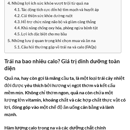
Những lợi ích sức khỏe vượt trội từ quả na
Tác động tích cực đến hệ tim mạch và huyết áp
Cải thiện sức khỏe đường ruột
Hỗ trợ chức năng não bộ và giảm căng thẳng
Khả năng chống oxy hóa, phòng ngừa bệnh tật
Lợi ích đặc biệt cho mẹ bầu
Những lưu ý quan trọng khi chọn mua và ăn na
Câu hỏi thường gặp về trái na và calo (FAQs)
Trái na bao nhiêu calo
? Giá trị dinh dưỡng toàn
diện
Quả na, hay còn gọi là mãng cầu ta, là một loại trái cây nhiệt
đới được yêu thích bởi hương vị ngọt thơm và kết cấu
mềm mịn. Không chỉ thơm ngon,
quả na
còn chứa một
lượng lớn vitamin, khoáng chất và các hợp chất thực vật có
lợi, đóng góp vào một chế độ ăn uống cân bằng và lành
mạnh.
Hàm lượng
calo trong na
và các dưỡng chất chính