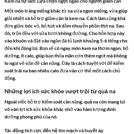
Kem na tự làm: Lựa chọn ngọt ngào cho người giảm cân
Một món tráng miệng khác từ na vừa ngon miệng, vừa giúp
giải nhiệt và hỗ trợ giảm cân là kem na. Cách làm cũng khá
đơn giản: bóc vỏ, bỏ hạt và dằm nhuyễn phần thịt na. Sau
đó, trộn đều với sữa tươi không đường. Cho hỗn hợp này
vào khuôn và đặt vào ngăn đá tủ lạnh khoảng 5-6 tiếng cho
đến khi đông lại. Bạn sẽ có ngay món kem na thơm ngon, bổ
dưỡng, ít calo, giúp bạn thỏa mãn cơn thèm ngọt mà không
lo ngại về vấn đề cân nặng. Đây là cách tuyệt vời để kiểm
soát
trái na bao nhiêu calo
đưa vào cơ thể một cách chủ
động.
Những lợi ích sức khỏe vượt trội từ quả na
Ngoài việc hỗ trợ kiểm soát cân nặng,
quả na
còn mang lại
vô vàn lợi ích sức khỏe khác nhờ vào hàm lượng dinh
dưỡng phong phú của nó.
Tác động tích cực đến hệ tim mạch và huyết áp