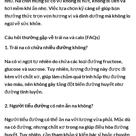
nhỏ. Na chín mọng sẽ có vỏ không bị nứt, không bị đen và
hơi mềm khi ấn nhẹ. Việc lựa chọn kỹ càng sẽ giúp bạn
thưởng thức trọn vẹn hương vị và dinh dưỡng mà không lo
ngại về sức khỏe.
Câu hỏi thường gặp về trái na và calo (FAQs)
1. Trái na có chứa nhiều đường không?
Na có vị ngọt tự nhiên do chứa các loại đường fructose,
glucose và sucrose. Tuy nhiên, lượng đường này được đi
kèm với chất xơ, giúp làm chậm quá trình hấp thụ đường
vào máu, nên không gây tăng đột biến đường huyết như
đường tinh luyện.
2. Người tiểu đường có nên ăn na không?
Người tiểu đường có thể ăn na với lượng vừa phải. Mặc dù
na có đường, nhưng chất xơ trong na giúp điều hòa đường
huyết. Tuy nhiên, cần tham khảo ý kiến bác sĩ hoặc chuyên