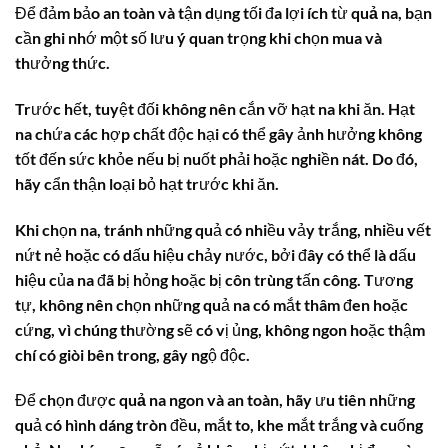
Để đảm bảo an toàn và tận dụng tối đa lợi ích từ
quả na
, bạn
cần ghi nhớ một số lưu ý quan trọng khi chọn mua và
thưởng thức.
Trước hết, tuyệt đối không nên cắn vỡ hạt na khi ăn. Hạt
na chứa các hợp chất độc hại có thể gây ảnh hưởng không
tốt đến sức khỏe nếu bị nuốt phải hoặc nghiền nát. Do đó,
hãy cẩn thận loại bỏ hạt trước khi ăn.
Khi chọn na, tránh những quả có nhiều vảy trắng, nhiều vết
nứt nẻ hoặc có dấu hiệu chảy nước, bởi đây có thể là dấu
hiệu của na đã bị hỏng hoặc bị côn trùng tấn công. Tương
tự, không nên chọn những quả na có mắt thâm đen hoặc
cứng, vì chúng thường sẽ có vị ủng, không ngon hoặc thậm
chí có giòi bên trong, gây ngộ độc.
Để chọn được
quả na
ngon và an toàn, hãy ưu tiên những
quả có hình dáng tròn đều, mắt to, khe mắt trắng và cuống