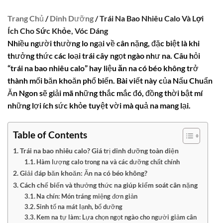
Trang Chủ
/
Dinh Dưỡng
/ Trái Na Bao Nhiêu Calo Và Lợi
Ích Cho Sức Khỏe, Vóc Dáng
Nhiều người thường lo ngại về cân nặng, đặc biệt là khi
thưởng thức các loại trái cây ngọt ngào như na. Câu hỏi
“
trái na bao nhiêu calo
” hay liệu
ăn na có béo không
trở
thành mối băn khoăn phổ biến. Bài viết này của Nấu Chuẩn
Ăn Ngon sẽ giải mã những thắc mắc đó, đồng thời bật mí
những lợi ích sức khỏe tuyệt vời mà quả na mang lại.
Table of Contents
Trái na bao nhiêu calo? Giá trị dinh dưỡng toàn diện
Hàm lượng calo trong na và các dưỡng chất chính
Giải đáp băn khoăn: Ăn na có béo không?
Cách chế biến và thưởng thức na giúp kiểm soát cân nặng
Na chín: Món tráng miệng đơn giản
Sinh tố na mát lạnh, bổ dưỡng
Kem na tự làm: Lựa chọn ngọt ngào cho người giảm cân