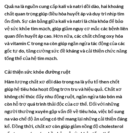
Quả na
là nguồn cung cấp kali và natri dồi dào, hai khoáng
chất quan trọng giúp điều hòa huyết áp và duy trì nhịp tim
ổn định. Sự cân bằng giữa kali và natri là chìa khóa để bảo
vệ sức khỏe tim mạch, giúp giảm nguy cơ mắc các bệnh liên
quan đến huyết áp cao. Hơn nữa, các chất chống oxy hóa
và vitamin C trong na còn giúp ngăn ngừa tác động của các
gốc tự do, tăng cường sức đề kháng và cải thiện chức năng
tổng thể của hệ tim mạch.
Cải thiện sức khỏe đường ruột
Hàm lượng chất xơ dồi dào trong
na
là yếu tố then chốt
giúp hệ tiêu hóa hoạt động trơn tru và hiệu quả. Chất xơ
không chỉ thúc đẩy nhu động ruột, ngăn ngừa táo bón mà
còn hỗ trợ quá trình thải độc của cơ thể. Đối với những
người thường xuyên gặp vấn đề về tiêu hóa, việc bổ sung
na vào chế độ ăn uống có thể mang lại những cải thiện đáng
kể. Đồng thời, chất xơ còn giúp giảm nồng độ cholesterol