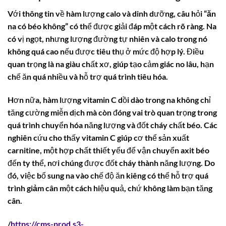
Với thông tin về hàm lượng calo và dinh dưỡng, câu hỏi “
ăn
na có béo không
” có thể được giải đáp một cách rõ ràng. Na
có vị ngọt, nhưng lượng đường tự nhiên và calo trong nó
không quá cao nếu được tiêu thụ ở mức độ hợp lý. Điều
quan trọng là na giàu chất xơ, giúp tạo cảm giác no lâu, hạn
chế ăn quá nhiều và hỗ trợ quá trình tiêu hóa.
Hơn nữa, hàm lượng vitamin C dồi dào trong na không chỉ
tăng cường miễn dịch mà còn đóng vai trò quan trọng trong
quá trình chuyển hóa năng lượng và đốt cháy chất béo. Các
nghiên cứu cho thấy vitamin C giúp cơ thể sản xuất
carnitine, một hợp chất thiết yếu để vận chuyển axit béo
đến ty thể, nơi chúng được đốt cháy thành năng lượng. Do
đó, việc bổ sung na vào chế độ ăn kiêng có thể hỗ trợ
quá
trình giảm cân
một cách hiệu quả, chứ không làm bạn tăng
cân.
/
https://cms-prod.s3-