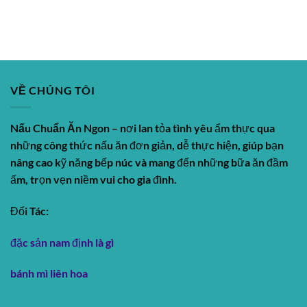
VỀ CHÚNG TÔI
Nấu Chuẩn Ăn Ngon
– nơi lan tỏa tình yêu ẩm thực qua
những công thức nấu ăn đơn giản, dễ thực hiện, giúp bạn
nâng cao kỹ năng bếp núc và mang đến những bữa ăn đầm
ấm, trọn vẹn niềm vui cho gia đình.
Đối Tác:
đặc sản nam định là gì
bánh mì liên hoa