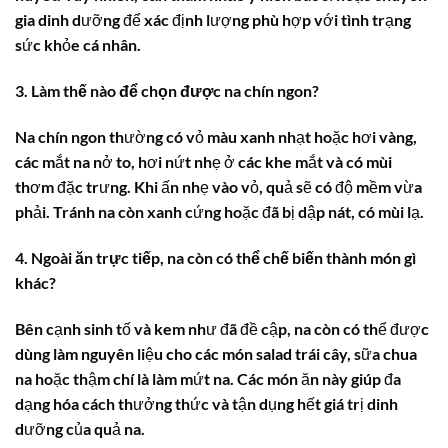
gia dinh dưỡng để xác định lượng phù hợp với tình trạng
sức khỏe cá nhân.
3. Làm thế nào để chọn được na chín ngon?
Na chín ngon thường có vỏ màu xanh nhạt hoặc hơi vàng,
các mắt na nở to, hơi nứt nhẹ ở các khe mắt và có mùi
thơm đặc trưng. Khi ấn nhẹ vào vỏ, quả sẽ có độ mềm vừa
phải. Tránh na còn xanh cứng hoặc đã bị dập nát, có mùi lạ.
4. Ngoài ăn trực tiếp, na còn có thể chế biến thành món gì
khác?
Bên cạnh sinh tố và kem như đã đề cập, na còn có thể được
dùng làm nguyên liệu cho các món salad trái cây, sữa chua
na hoặc thậm chí là làm mứt na. Các món ăn này giúp đa
dạng hóa cách thưởng thức và tận dụng hết giá trị dinh
dưỡng của quả na.