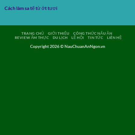
Cách làm sa tế từ ớt tươi
TRANG CHỦ
GIỚI THIỆU
CÔNG THỨC NẤU ĂN
REVIEW ẨM THỰC
DU LỊCH
LỄ HỘI
TIN TỨC
LIÊN HỆ
Copyright 2026 ©
NauChuanAnNgon.vn