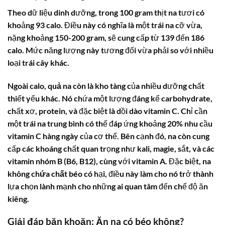
Theo dữ liệu dinh dưỡng, trong 100 gram thịt na tươi có
khoảng 93 calo. Điều này có nghĩa là một
trái na
cỡ vừa,
nặng khoảng 150-200 gram, sẽ cung cấp từ 139 đến 186
calo. Mức năng lượng này tương đối vừa phải so với nhiều
loại trái cây khác.
Ngoài calo,
quả na
còn là kho tàng của nhiều dưỡng chất
thiết yếu khác. Nó chứa một lượng đáng kể carbohydrate,
chất xơ, protein, và đặc biệt là dồi dào vitamin C. Chỉ cần
một
trái na
trung bình có thể đáp ứng khoảng 20% nhu cầu
vitamin C hàng ngày của cơ thể. Bên cạnh đó, na còn cung
cấp các khoáng chất quan trọng như kali, magie, sắt, và các
vitamin nhóm B (B6, B12), cùng với vitamin A. Đặc biệt,
na
không chứa chất béo
có hại, điều này làm cho nó trở thành
lựa chọn lành mạnh cho những ai quan tâm đến chế độ ăn
kiêng.
Giải đáp băn khoăn:
Ăn na có béo không
?