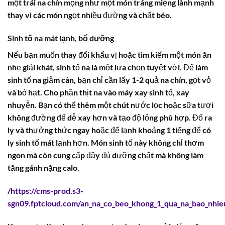
một
trái na
chín mọng như một món tráng miệng lành mạnh
thay vì các món ngọt nhiều đường và chất béo.
Sinh tố na mát lạnh, bổ dưỡng
Nếu bạn muốn thay đổi khẩu vị hoặc tìm kiếm một món ăn
nhẹ giải khát, sinh tố na là một lựa chọn tuyệt vời. Để làm
sinh tố na giảm cân, bạn chỉ cần lấy 1-2 quả na chín, gọt vỏ
và bỏ hạt. Cho phần thịt na vào máy xay sinh tố, xay
nhuyễn. Bạn có thể thêm một chút nước lọc hoặc sữa tươi
không đường để dễ xay hơn và tạo độ lỏng phù hợp. Đổ ra
ly và thưởng thức ngay hoặc để lạnh khoảng 1 tiếng để có
ly sinh tố mát lạnh hơn. Món sinh tố này không chỉ thơm
ngon mà còn cung cấp đầy đủ dưỡng chất mà không làm
tăng gánh nặng calo.
/
https://cms-prod.s3-
sgn09.fptcloud.com/an_na_co_beo_khong_1_qua_na_bao_nhie