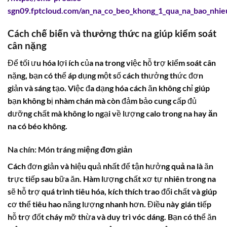
sgn09.fptcloud.com/an_na_co_beo_khong_1_qua_na_bao_nhieu
Cách chế biến và thưởng thức na giúp kiểm soát
cân nặng
Để tối ưu hóa lợi ích của na trong việc hỗ trợ kiểm soát cân
nặng, bạn có thể áp dụng một số cách thưởng thức đơn
giản và sáng tạo. Việc đa dạng hóa cách ăn không chỉ giúp
bạn không bị nhàm chán mà còn đảm bảo cung cấp đủ
dưỡng chất mà không lo ngại về lượng
calo trong na
hay
ăn
na có béo không
.
Na chín: Món tráng miệng đơn giản
Cách đơn giản và hiệu quả nhất để tận hưởng
quả na
là ăn
trực tiếp sau bữa ăn. Hàm lượng chất xơ tự nhiên trong na
sẽ hỗ trợ quá trình tiêu hóa, kích thích trao đổi chất và giúp
cơ thể tiêu hao năng lượng nhanh hơn. Điều này gián tiếp
hỗ trợ đốt cháy mỡ thừa và duy trì vóc dáng. Bạn có thể ăn