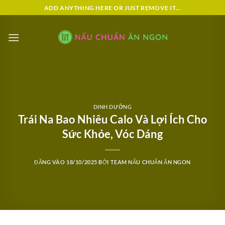
Bỏ
ADD ANYTHING HERE OR JUST REMOVE IT...
qua
nội
dung
DINH DƯỠNG
Trái Na Bao Nhiêu Calo Và Lợi Ích Cho
Sức Khỏe, Vóc Dáng
ĐĂNG VÀO
18/10/2025
BỞI
TEAM NẤU CHUẨN ĂN NGON