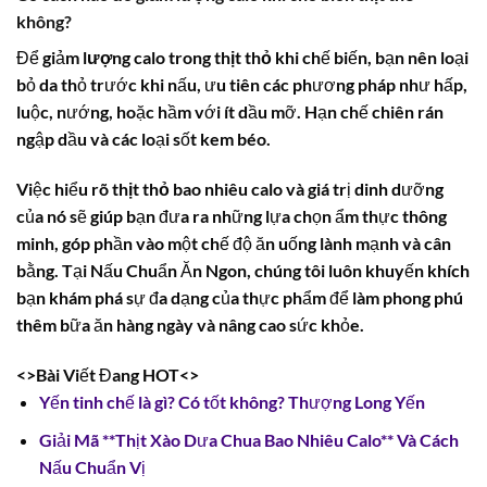
không?
Để giảm
lượng calo trong thịt thỏ
khi chế biến, bạn nên loại
bỏ da thỏ trước khi nấu, ưu tiên các phương pháp như hấp,
luộc, nướng, hoặc hầm với ít dầu mỡ. Hạn chế chiên rán
ngập dầu và các loại sốt kem béo.
Việc hiểu rõ
thịt thỏ bao nhiêu calo
và giá trị dinh dưỡng
của nó sẽ giúp bạn đưa ra những lựa chọn ẩm thực thông
minh, góp phần vào một chế độ ăn uống lành mạnh và cân
bằng. Tại Nấu Chuẩn Ăn Ngon, chúng tôi luôn khuyến khích
bạn khám phá sự đa dạng của thực phẩm để làm phong phú
thêm bữa ăn hàng ngày và nâng cao sức khỏe.
<>Bài Viết Đang HOT<>
Yến tinh chế là gì? Có tốt không? Thượng Long Yến
Giải Mã **Thịt Xào Dưa Chua Bao Nhiêu Calo** Và Cách
Nấu Chuẩn Vị