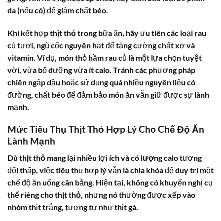
da (nếu có) để giảm chất béo.
Khi kết hợp
thịt thỏ
trong bữa ăn, hãy ưu tiên các loại rau
củ tươi, ngũ cốc nguyên hạt để tăng cường chất xơ và
vitamin. Ví dụ, món thỏ hầm rau củ là một lựa chọn tuyệt
vời, vừa bổ dưỡng vừa ít calo. Tránh các phương pháp
chiên ngập dầu hoặc sử dụng quá nhiều nguyên liệu có
đường, chất béo để đảm bảo món ăn vẫn giữ được sự lành
mạnh.
Mức Tiêu Thụ Thịt Thỏ Hợp Lý Cho Chế Độ Ăn
Lành Mạnh
Dù
thịt thỏ
mang lại nhiều lợi ích và có
lượng calo
tương
đối thấp, việc tiêu thụ hợp lý vẫn là chìa khóa để duy trì một
chế độ ăn uống cân bằng. Hiện tại, không có khuyến nghị cụ
thể riêng cho
thịt thỏ
, nhưng nó thường được xếp vào
nhóm thịt trắng, tương tự như thịt gà.