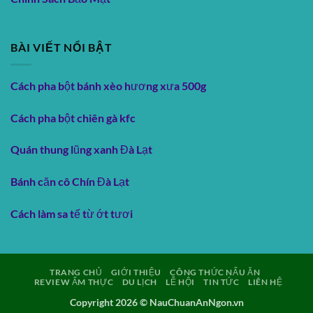
BÀI VIẾT NỔI BẬT
Cách pha bột bánh xèo hương xưa 500g
Cách pha bột chiên gà kfc
Quán thung lũng xanh Đà Lạt
Bánh căn cô Chín Đà Lạt
Cách làm sa tế từ ớt tươi
TRANG CHỦ
GIỚI THIỆU
CÔNG THỨC NẤU ĂN
REVIEW ẨM THỰC
DU LỊCH
LỄ HỘI
TIN TỨC
LIÊN HỆ
Copyright 2026 ©
NauChuanAnNgon.vn