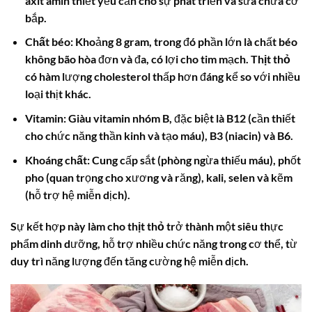
axit amin thiết yếu cần cho sự phát triển và sửa chữa cơ
bắp.
Chất béo:
Khoảng 8 gram, trong đó phần lớn là chất béo
không bão hòa đơn và đa, có lợi cho tim mạch.
Thịt thỏ
có hàm lượng cholesterol thấp hơn đáng kể so với nhiều
loại thịt khác.
Vitamin:
Giàu vitamin nhóm B, đặc biệt là B12 (cần thiết
cho chức năng thần kinh và tạo máu), B3 (niacin) và B6.
Khoáng chất:
Cung cấp sắt (phòng ngừa thiếu máu), phốt
pho (quan trọng cho xương và răng), kali, selen và kẽm
(hỗ trợ hệ miễn dịch).
Sự kết hợp này làm cho
thịt thỏ
trở thành một siêu thực
phẩm dinh dưỡng, hỗ trợ nhiều chức năng trong cơ thể, từ
duy trì năng lượng đến tăng cường hệ miễn dịch.