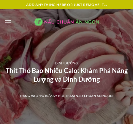
Bỏ
ADD ANYTHING HERE OR JUST REMOVE IT...
qua
nội
dung
DINH DƯỠNG
Thịt Thỏ Bao Nhiêu Calo: Khám Phá Năng
Lượng và Dinh Dưỡng
ĐĂNG VÀO
19/10/2025
BỞI
TEAM NẤU CHUẨN ĂN NGON