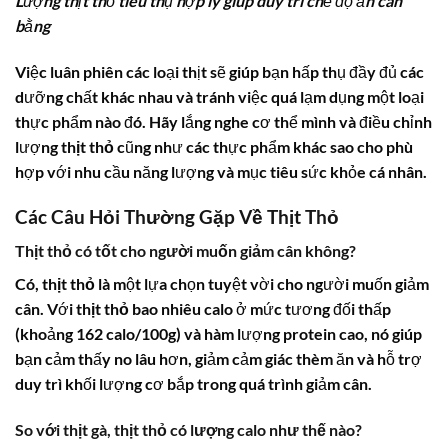
Lượng thịt thỏ tiêu thụ hợp lý giúp duy trì chế độ ăn cân
bằng
Việc luân phiên các loại thịt sẽ giúp bạn hấp thụ đầy đủ các
dưỡng chất khác nhau và tránh việc quá lạm dụng một loại
thực phẩm nào đó. Hãy lắng nghe cơ thể mình và điều chỉnh
lượng
thịt thỏ
cũng như các thực phẩm khác sao cho phù
hợp với nhu cầu năng lượng và mục tiêu sức khỏe cá nhân.
Các Câu Hỏi Thường Gặp Về Thịt Thỏ
Thịt thỏ có tốt cho người muốn giảm cân không?
Có,
thịt thỏ
là một lựa chọn tuyệt vời cho người muốn giảm
cân. Với
thịt thỏ bao nhiêu calo
ở mức tương đối thấp
(khoảng 162 calo/100g) và hàm lượng protein cao, nó giúp
bạn cảm thấy no lâu hơn, giảm cảm giác thèm ăn và hỗ trợ
duy trì khối lượng cơ bắp trong quá trình giảm cân.
So với thịt gà, thịt thỏ có lượng calo như thế nào?