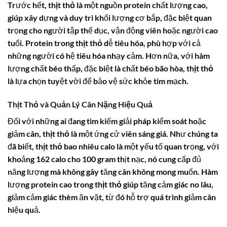
Trước hết,
thịt thỏ
là một nguồn protein chất lượng cao,
giúp xây dựng và duy trì khối lượng cơ bắp, đặc biệt quan
trọng cho người tập thể dục, vận động viên hoặc người cao
tuổi. Protein trong
thịt thỏ
dễ tiêu hóa, phù hợp với cả
những người có hệ tiêu hóa nhạy cảm. Hơn nữa, với hàm
lượng chất béo thấp, đặc biệt là chất béo bão hòa,
thịt thỏ
là lựa chọn tuyệt vời để bảo vệ sức khỏe tim mạch.
Thịt Thỏ và Quản Lý Cân Nặng Hiệu Quả
Đối với những ai đang tìm kiếm giải pháp kiểm soát hoặc
giảm cân,
thịt thỏ
là một ứng cử viên sáng giá. Như chúng ta
đã biết,
thịt thỏ bao nhiêu calo
là một yếu tố quan trọng, với
khoảng 162 calo cho 100 gram thịt nạc, nó cung cấp đủ
năng lượng mà không gây tăng cân không mong muốn. Hàm
lượng protein cao trong
thịt thỏ
giúp tăng cảm giác no lâu,
giảm cảm giác thèm ăn vặt, từ đó hỗ trợ quá trình giảm cân
hiệu quả.