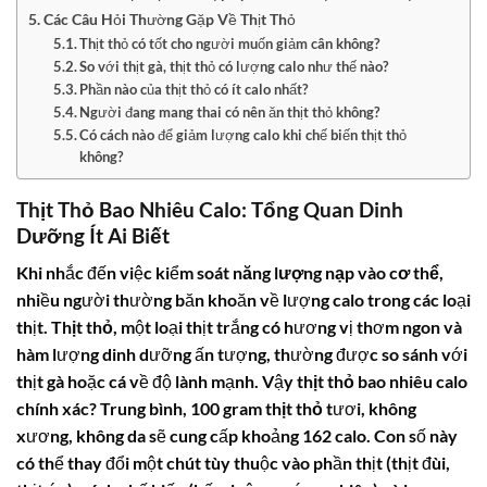
Các Câu Hỏi Thường Gặp Về Thịt Thỏ
Thịt thỏ có tốt cho người muốn giảm cân không?
So với thịt gà, thịt thỏ có lượng calo như thế nào?
Phần nào của thịt thỏ có ít calo nhất?
Người đang mang thai có nên ăn thịt thỏ không?
Có cách nào để giảm lượng calo khi chế biến thịt thỏ
không?
Thịt Thỏ Bao Nhiêu Calo: Tổng Quan Dinh
Dưỡng Ít Ai Biết
Khi nhắc đến việc kiểm soát
năng lượng nạp vào cơ thể
,
nhiều người thường băn khoăn về lượng calo trong các loại
thịt.
Thịt thỏ
, một loại thịt trắng có hương vị thơm ngon và
hàm lượng dinh dưỡng ấn tượng, thường được so sánh với
thịt gà hoặc cá về độ lành mạnh. Vậy
thịt thỏ bao nhiêu calo
chính xác? Trung bình, 100 gram
thịt thỏ
tươi, không
xương, không da sẽ cung cấp khoảng
162 calo
. Con số này
có thể thay đổi một chút tùy thuộc vào phần thịt (thịt đùi,