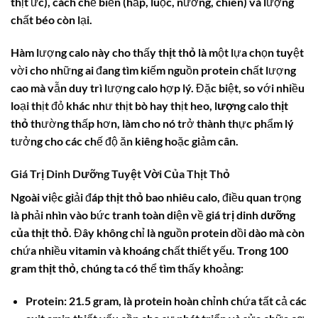
thịt ức), cách chế biến (hấp, luộc, nướng, chiên) và lượng
chất béo còn lại.
Hàm lượng calo này cho thấy
thịt thỏ
là một lựa chọn tuyệt
vời cho những ai đang tìm kiếm nguồn protein chất lượng
cao mà vẫn duy trì lượng calo hợp lý. Đặc biệt, so với nhiều
loại thịt đỏ khác như thịt bò hay thịt heo,
lượng calo thịt
thỏ
thường thấp hơn, làm cho nó trở thành thực phẩm lý
tưởng cho các chế độ ăn kiêng hoặc giảm cân.
Giá Trị Dinh Dưỡng Tuyệt Vời Của Thịt Thỏ
Ngoài việc giải đáp
thịt thỏ bao nhiêu calo
, điều quan trọng
là phải nhìn vào bức tranh toàn diện về
giá trị dinh dưỡng
của thịt thỏ
. Đây không chỉ là nguồn protein dồi dào mà còn
chứa nhiều vitamin và khoáng chất thiết yếu. Trong 100
gram
thịt thỏ
, chúng ta có thể tìm thấy khoảng:
Protein:
21.5 gram, là protein hoàn chỉnh chứa tất cả các