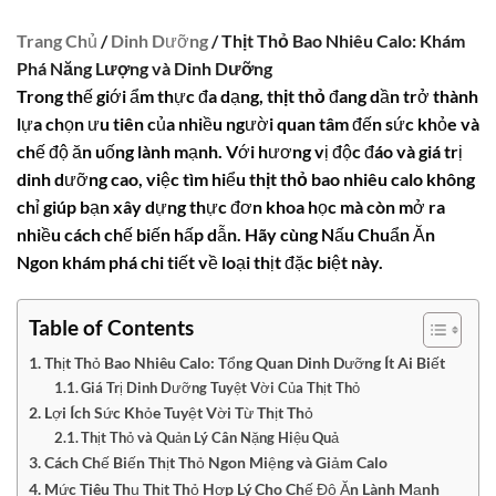
Trang Chủ
/
Dinh Dưỡng
/ Thịt Thỏ Bao Nhiêu Calo: Khám
Phá Năng Lượng và Dinh Dưỡng
Trong thế giới ẩm thực đa dạng,
thịt thỏ
đang dần trở thành
lựa chọn ưu tiên của nhiều người quan tâm đến sức khỏe và
chế độ ăn uống lành mạnh. Với hương vị độc đáo và giá trị
dinh dưỡng cao, việc tìm hiểu
thịt thỏ bao nhiêu calo
không
chỉ giúp bạn xây dựng thực đơn khoa học mà còn mở ra
nhiều cách chế biến hấp dẫn. Hãy cùng Nấu Chuẩn Ăn
Ngon khám phá chi tiết về loại thịt đặc biệt này.
Table of Contents
Thịt Thỏ Bao Nhiêu Calo: Tổng Quan Dinh Dưỡng Ít Ai Biết
Giá Trị Dinh Dưỡng Tuyệt Vời Của Thịt Thỏ
Lợi Ích Sức Khỏe Tuyệt Vời Từ Thịt Thỏ
Thịt Thỏ và Quản Lý Cân Nặng Hiệu Quả
Cách Chế Biến Thịt Thỏ Ngon Miệng và Giảm Calo
Mức Tiêu Thụ Thịt Thỏ Hợp Lý Cho Chế Độ Ăn Lành Mạnh