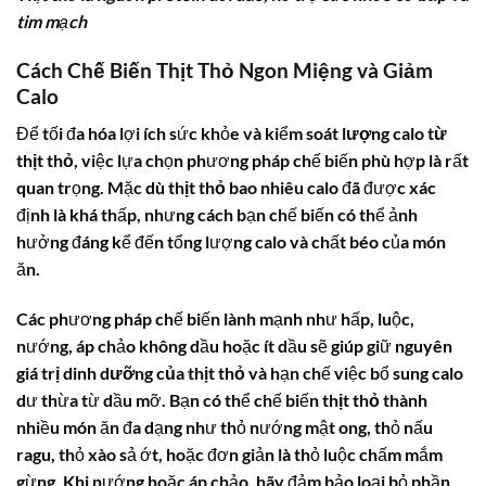
tim mạch
Cách Chế Biến Thịt Thỏ Ngon Miệng và Giảm
Calo
Để tối đa hóa lợi ích sức khỏe và kiểm soát
lượng calo từ
thịt thỏ
, việc lựa chọn phương pháp chế biến phù hợp là rất
quan trọng. Mặc dù
thịt thỏ bao nhiêu calo
đã được xác
định là khá thấp, nhưng cách bạn chế biến có thể ảnh
hưởng đáng kể đến tổng lượng calo và chất béo của món
ăn.
Các phương pháp chế biến lành mạnh như hấp, luộc,
nướng, áp chảo không dầu hoặc ít dầu sẽ giúp giữ nguyên
giá trị dinh dưỡng của thịt thỏ
và hạn chế việc bổ sung calo
dư thừa từ dầu mỡ. Bạn có thể chế biến
thịt thỏ
thành
nhiều món ăn đa dạng như thỏ nướng mật ong, thỏ nấu
ragu, thỏ xào sả ớt, hoặc đơn giản là thỏ luộc chấm mắm
gừng. Khi nướng hoặc áp chảo, hãy đảm bảo loại bỏ phần