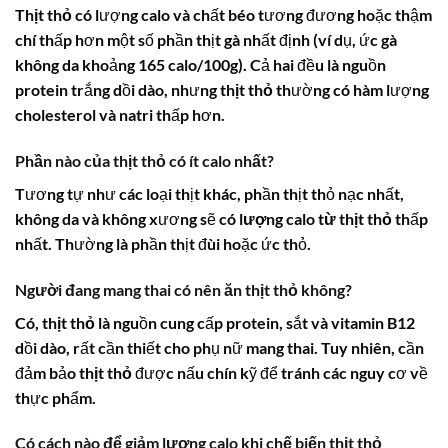
Thịt thỏ
có lượng calo và chất béo tương đương hoặc thậm
chí thấp hơn một số phần thịt gà nhất định (ví dụ, ức gà
không da khoảng 165 calo/100g). Cả hai đều là nguồn
protein trắng dồi dào, nhưng
thịt thỏ
thường có hàm lượng
cholesterol và natri thấp hơn.
Phần nào của thịt thỏ có ít calo nhất?
Tương tự như các loại thịt khác, phần thịt thỏ nạc nhất,
không da và không xương sẽ có
lượng calo từ thịt thỏ
thấp
nhất. Thường là phần thịt đùi hoặc ức thỏ.
Người đang mang thai có nên ăn thịt thỏ không?
Có,
thịt thỏ
là nguồn cung cấp protein, sắt và vitamin B12
dồi dào, rất cần thiết cho phụ nữ mang thai. Tuy nhiên, cần
đảm bảo
thịt thỏ
được nấu chín kỹ để tránh các nguy cơ về
thực phẩm.
Có cách nào để giảm lượng calo khi chế biến thịt thỏ