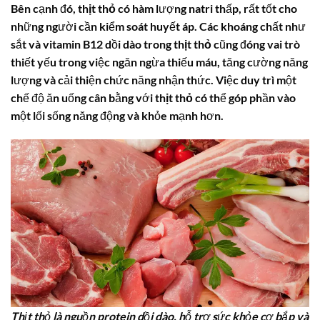
Bên cạnh đó,
thịt thỏ
có hàm lượng natri thấp, rất tốt cho
những người cần kiểm soát huyết áp. Các khoáng chất như
sắt và vitamin B12 dồi dào trong
thịt thỏ
cũng đóng vai trò
thiết yếu trong việc ngăn ngừa thiếu máu, tăng cường năng
lượng và cải thiện chức năng nhận thức. Việc duy trì một
chế độ ăn uống cân bằng với
thịt thỏ
có thể góp phần vào
một lối sống năng động và khỏe mạnh hơn.
Thịt thỏ là nguồn protein dồi dào, hỗ trợ sức khỏe cơ bắp và