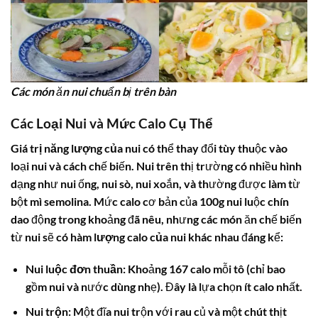
Các món ăn nui chuẩn bị trên bàn
Các Loại Nui và Mức Calo Cụ Thể
Giá trị năng lượng của nui
có thể thay đổi tùy thuộc vào
loại nui và cách chế biến. Nui trên thị trường có nhiều hình
dạng như nui ống, nui sò, nui xoắn, và thường được làm từ
bột mì semolina. Mức calo cơ bản của 100g nui luộc chín
dao động trong khoảng đã nêu, nhưng các món ăn chế biến
từ nui sẽ có
hàm lượng calo của nui
khác nhau đáng kể:
Nui luộc đơn thuần
: Khoảng 167 calo mỗi tô (chỉ bao
gồm nui và nước dùng nhẹ). Đây là lựa chọn ít calo nhất.
Nui trộn
: Một đĩa nui trộn với rau củ và một chút thịt