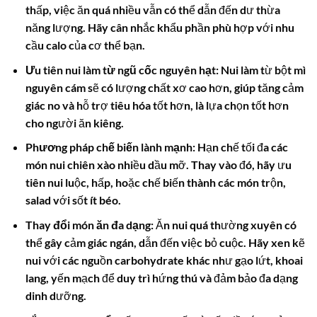
thấp, việc ăn quá nhiều vẫn có thể dẫn đến dư thừa
năng lượng. Hãy cân nhắc khẩu phần phù hợp với nhu
cầu calo của cơ thể bạn.
Ưu tiên nui làm từ ngũ cốc nguyên hạt
: Nui làm từ bột mì
nguyên cám sẽ có lượng chất xơ cao hơn, giúp tăng cảm
giác no và hỗ trợ tiêu hóa tốt hơn, là lựa chọn tốt hơn
cho người ăn kiêng.
Phương pháp chế biến lành mạnh
: Hạn chế tối đa các
món nui chiên xào nhiều dầu mỡ. Thay vào đó, hãy ưu
tiên nui luộc, hấp, hoặc chế biến thành các món trộn,
salad với sốt ít béo.
Thay đổi món ăn đa dạng
: Ăn nui quá thường xuyên có
thể gây cảm giác ngán, dẫn đến việc bỏ cuộc. Hãy xen kẽ
nui với các nguồn carbohydrate khác như gạo lứt, khoai
lang, yến mạch để duy trì hứng thú và đảm bảo đa dạng
dinh dưỡng.