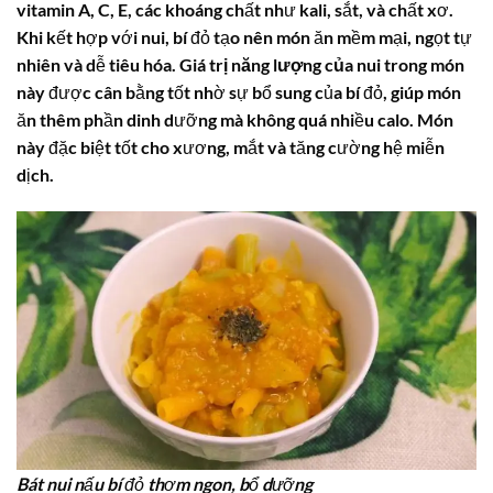
vitamin A, C, E, các khoáng chất như kali, sắt, và chất xơ.
Khi kết hợp với nui, bí đỏ tạo nên món ăn mềm mại, ngọt tự
nhiên và dễ tiêu hóa.
Giá trị năng lượng của nui
trong món
này được cân bằng tốt nhờ sự bổ sung của bí đỏ, giúp món
ăn thêm phần dinh dưỡng mà không quá nhiều calo. Món
này đặc biệt tốt cho xương, mắt và tăng cường hệ miễn
dịch.
Bát nui nấu bí đỏ thơm ngon, bổ dưỡng