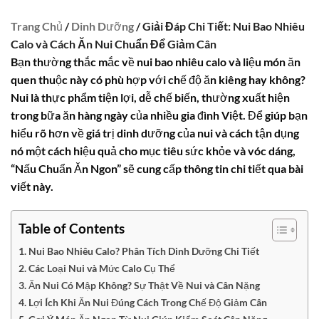
Trang Chủ
/
Dinh Dưỡng
/ Giải Đáp Chi Tiết: Nui Bao Nhiêu
Calo và Cách Ăn Nui Chuẩn Để Giảm Cân
Bạn thường thắc mắc về
nui bao nhiêu calo
và liệu món ăn
quen thuộc này có phù hợp với chế độ ăn kiêng hay không?
Nui là thực phẩm tiện lợi, dễ chế biến, thường xuất hiện
trong bữa ăn hàng ngày của nhiều gia đình Việt. Để giúp bạn
hiểu rõ hơn về giá trị dinh dưỡng của nui và cách tận dụng
nó một cách hiệu quả cho mục tiêu sức khỏe và vóc dáng,
“Nấu Chuẩn Ăn Ngon” sẽ cung cấp thông tin chi tiết qua bài
viết này.
Table of Contents
Nui Bao Nhiêu Calo? Phân Tích Dinh Dưỡng Chi Tiết
Các Loại Nui và Mức Calo Cụ Thể
Ăn Nui Có Mập Không? Sự Thật Về Nui và Cân Nặng
Lợi Ích Khi Ăn Nui Đúng Cách Trong Chế Độ Giảm Cân