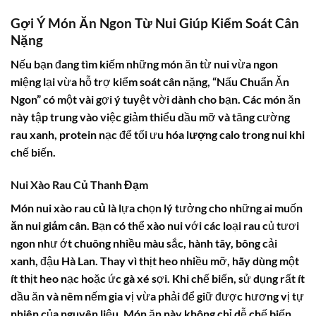
Gợi Ý Món Ăn Ngon Từ Nui Giúp Kiểm Soát Cân
Nặng
Nếu bạn đang tìm kiếm những món ăn từ nui vừa ngon
miệng lại vừa hỗ trợ kiểm soát cân nặng, “Nấu Chuẩn Ăn
Ngon” có một vài gợi ý tuyệt vời dành cho bạn. Các món ăn
này tập trung vào việc giảm thiểu dầu mỡ và tăng cường
rau xanh, protein nạc để tối ưu hóa
lượng calo trong nui
khi
chế biến.
Nui Xào Rau Củ Thanh Đạm
Món
nui xào rau củ
là lựa chọn lý tưởng cho những ai muốn
ăn nui giảm cân
. Bạn có thể xào nui với các loại rau củ tươi
ngon như ớt chuông nhiều màu sắc, hành tây, bông cải
xanh, đậu Hà Lan. Thay vì thịt heo nhiều mỡ, hãy dùng một
ít thịt heo nạc hoặc ức gà xé sợi. Khi chế biến, sử dụng rất ít
dầu ăn và nêm nếm gia vị vừa phải để giữ được hương vị tự
nhiên của nguyên liệu. Món ăn này không chỉ dễ chế biến