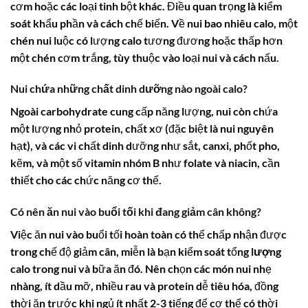
cơm hoặc các loại tinh bột khác. Điều quan trọng là kiểm
soát khẩu phần và cách chế biến. Về
nui bao nhiêu calo
, một
chén nui luộc có lượng calo tương đương hoặc thấp hơn
một chén cơm trắng, tùy thuộc vào loại nui và cách nấu.
Nui chứa những chất dinh dưỡng nào ngoài calo?
Ngoài carbohydrate cung cấp năng lượng, nui còn chứa
một lượng nhỏ protein, chất xơ (đặc biệt là nui nguyên
hạt), và các vi chất dinh dưỡng như sắt, canxi, phốt pho,
kẽm, và một số vitamin nhóm B như folate và niacin, cần
thiết cho các chức năng cơ thể.
Có nên ăn nui vào buổi tối khi đang giảm cân không?
Việc ăn nui vào buổi tối hoàn toàn có thể chấp nhận được
trong chế độ giảm cân, miễn là bạn kiểm soát tổng
lượng
calo trong nui
và bữa ăn đó. Nên chọn các món nui nhẹ
nhàng, ít dầu mỡ, nhiều rau và protein dễ tiêu hóa, đồng
thời ăn trước khi ngủ ít nhất 2-3 tiếng để cơ thể có thời