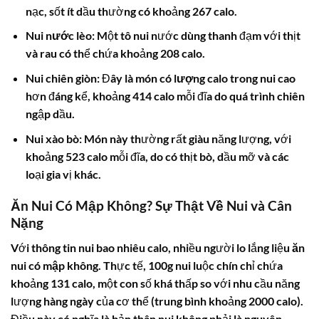
nạc, sốt ít dầu thường có khoảng 267 calo.
Nui nước lèo
: Một tô nui nước dùng thanh đạm với thịt
và rau có thể chứa khoảng 208 calo.
Nui chiên giòn
: Đây là món có
lượng calo trong nui
cao
hơn đáng kể, khoảng 414 calo mỗi đĩa do quá trình chiên
ngập dầu.
Nui xào bò
: Món này thường rất giàu năng lượng, với
khoảng 523 calo mỗi đĩa, do có thịt bò, dầu mỡ và các
loại gia vị khác.
Ăn Nui Có Mập Không? Sự Thật Về Nui và Cân
Nặng
Với thông tin
nui bao nhiêu calo
, nhiều người lo lắng liệu
ăn
nui có mập không
. Thực tế, 100g nui luộc chín chỉ chứa
khoảng 131 calo, một con số khá thấp so với nhu cầu năng
lượng hàng ngày của cơ thể (trung bình khoảng 2000 calo).
Điều này có nghĩa là bản thân nui không phải là nguyên