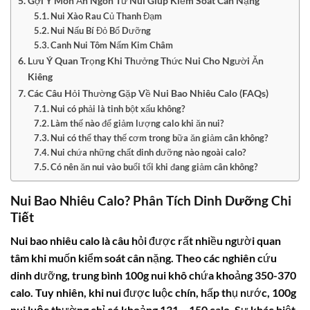
Gợi Ý Món Ăn Ngon Từ Nui Giúp Kiểm Soát Cân Nặng
Nui Xào Rau Củ Thanh Đạm
Nui Nấu Bí Đỏ Bổ Dưỡng
Canh Nui Tôm Nấm Kim Châm
Lưu Ý Quan Trọng Khi Thưởng Thức Nui Cho Người Ăn
Kiêng
Các Câu Hỏi Thường Gặp Về Nui Bao Nhiêu Calo (FAQs)
Nui có phải là tinh bột xấu không?
Làm thế nào để giảm lượng calo khi ăn nui?
Nui có thể thay thế cơm trong bữa ăn giảm cân không?
Nui chứa những chất dinh dưỡng nào ngoài calo?
Có nên ăn nui vào buổi tối khi đang giảm cân không?
Nui Bao Nhiêu Calo? Phân Tích Dinh Dưỡng Chi
Tiết
Nui bao nhiêu calo
là câu hỏi được rất nhiều người quan
tâm khi muốn kiểm soát cân nặng. Theo các nghiên cứu
dinh dưỡng, trung bình
100g nui khô
chứa khoảng 350-370
calo. Tuy nhiên, khi nui được luộc chín, hấp thụ nước,
100g
nui luộc
thường chỉ có khoảng 131 – 150 calo. Sự khác biệt