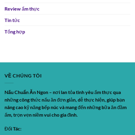
Review ẩm thực
Tin tức
Tổng hợp
VỀ CHÚNG TÔI
Nấu Chuẩn Ăn Ngon
– nơi lan tỏa tình yêu ẩm thực qua
những công thức nấu ăn đơn giản, dễ thực hiện, giúp bạn
nâng cao kỹ năng bếp núc và mang đến những bữa ăn đầm
ấm, trọn vẹn niềm vui cho gia đình.
Đối Tác: