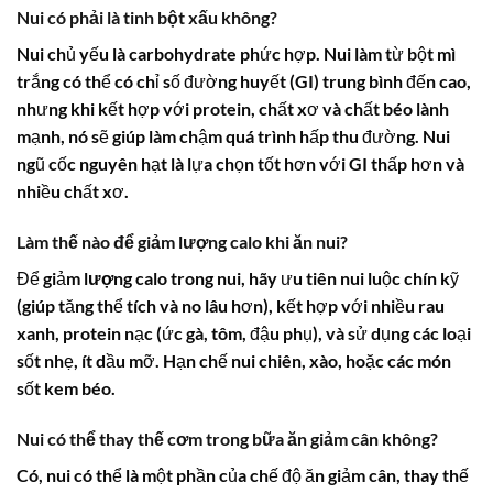
Nui có phải là tinh bột xấu không?
Nui chủ yếu là carbohydrate phức hợp. Nui làm từ bột mì
trắng có thể có chỉ số đường huyết (GI) trung bình đến cao,
nhưng khi kết hợp với protein, chất xơ và chất béo lành
mạnh, nó sẽ giúp làm chậm quá trình hấp thu đường. Nui
ngũ cốc nguyên hạt là lựa chọn tốt hơn với GI thấp hơn và
nhiều chất xơ.
Làm thế nào để giảm lượng calo khi ăn nui?
Để giảm
lượng calo trong nui
, hãy ưu tiên nui luộc chín kỹ
(giúp tăng thể tích và no lâu hơn), kết hợp với nhiều rau
xanh, protein nạc (ức gà, tôm, đậu phụ), và sử dụng các loại
sốt nhẹ, ít dầu mỡ. Hạn chế nui chiên, xào, hoặc các món
sốt kem béo.
Nui có thể thay thế cơm trong bữa ăn giảm cân không?
Có, nui có thể là một phần của chế độ ăn giảm cân, thay thế