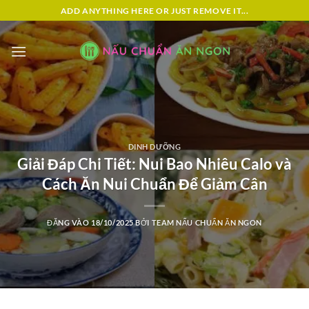
Bỏ
ADD ANYTHING HERE OR JUST REMOVE IT...
qua
nội
dung
DINH DƯỠNG
Giải Đáp Chi Tiết: Nui Bao Nhiêu Calo và
Cách Ăn Nui Chuẩn Để Giảm Cân
ĐĂNG VÀO
18/10/2025
BỞI
TEAM NẤU CHUẨN ĂN NGON