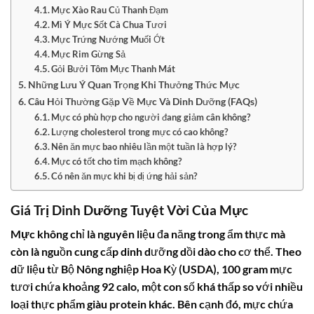
Mực Xào Rau Củ Thanh Đạm
Mì Ý Mực Sốt Cà Chua Tươi
Mực Trứng Nướng Muối Ớt
Mực Rim Gừng Sả
Gỏi Bưởi Tôm Mực Thanh Mát
Những Lưu Ý Quan Trọng Khi Thưởng Thức Mực
Câu Hỏi Thường Gặp Về Mực Và Dinh Dưỡng (FAQs)
Mực có phù hợp cho người đang giảm cân không?
Lượng cholesterol trong mực có cao không?
Nên ăn mực bao nhiêu lần một tuần là hợp lý?
Mực có tốt cho tim mạch không?
Có nên ăn mực khi bị dị ứng hải sản?
Giá Trị Dinh Dưỡng Tuyệt Vời Của Mực
Mực
không chỉ là nguyên liệu đa năng trong ẩm thực mà
còn là nguồn cung cấp dinh dưỡng dồi dào cho cơ thể. Theo
dữ liệu từ Bộ Nông nghiệp Hoa Kỳ (USDA), 100 gram mực
tươi chứa khoảng 92
calo
, một con số khá thấp so với nhiều
loại thực phẩm giàu protein khác. Bên cạnh đó, mực chứa