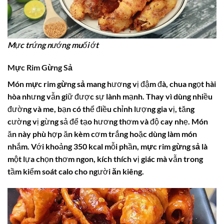
Mực trứng nướng muối ớt
Mực Rim Gừng Sả
Món
mực rim gừng sả
mang hương vị đậm đà, chua ngọt hài
hòa nhưng vẫn giữ được sự lành mạnh. Thay vì dùng nhiều
đường và me, bạn có thể điều chỉnh lượng gia vị, tăng
cường vị gừng sả để tạo hương thơm và độ cay nhẹ. Món
ăn này phù hợp ăn kèm cơm trắng hoặc dùng làm món
nhắm. Với khoảng 350 kcal mỗi phần,
mực rim gừng sả
là
một lựa chọn thơm ngon, kích thích vị giác mà vẫn trong
tầm kiểm soát calo cho người
ăn kiêng
.