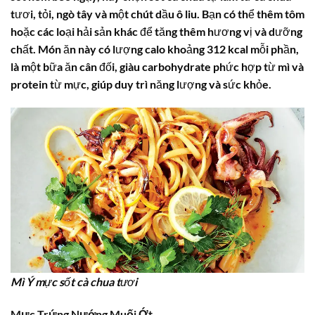
tươi, tỏi, ngò tây và một chút dầu ô liu. Bạn có thể thêm tôm
hoặc các loại hải sản khác để tăng thêm hương vị và dưỡng
chất. Món ăn này có lượng calo khoảng 312 kcal mỗi phần,
là một bữa ăn cân đối, giàu carbohydrate phức hợp từ mì và
protein
từ mực, giúp duy trì năng lượng và sức khỏe.
Mì Ý mực sốt cà chua tươi
Mực Trứng Nướng Muối Ớt