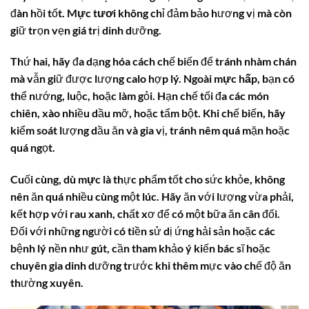
đàn hồi tốt.
Mực tươi
không chỉ đảm bảo hương vị mà còn
giữ trọn vẹn giá trị dinh dưỡng.
Thứ hai, hãy đa dạng hóa cách chế biến để tránh nhàm chán
mà vẫn giữ được lượng
calo
hợp lý. Ngoài
mực hấp
, bạn có
thể nướng, luộc, hoặc làm gỏi. Hạn chế tối đa các món
chiên, xào nhiều dầu mỡ, hoặc tẩm bột. Khi chế biến, hãy
kiểm soát lượng dầu ăn và gia vị, tránh nêm quá mặn hoặc
quá ngọt.
Cuối cùng, dù
mực
là thực phẩm tốt cho sức khỏe, không
nên ăn quá nhiều cùng một lúc. Hãy ăn với lượng vừa phải,
kết hợp với rau xanh, chất xơ để có một bữa ăn cân đối.
Đối với những người có tiền sử dị ứng hải sản hoặc các
bệnh lý nền như gút, cần tham khảo ý kiến bác sĩ hoặc
chuyên gia dinh dưỡng trước khi thêm mực vào chế độ ăn
thường xuyên.