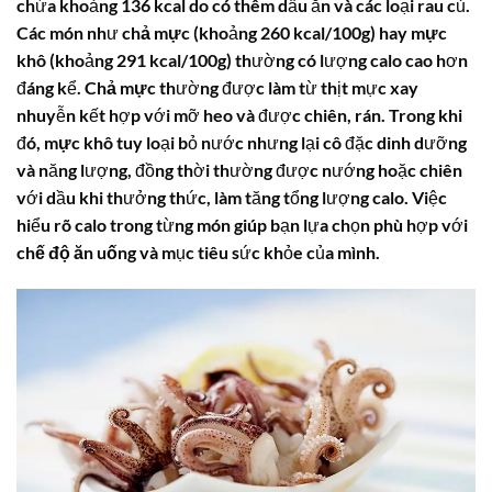
chứa khoảng 136 kcal do có thêm dầu ăn và các loại rau củ.
Các món như
chả mực
(khoảng 260 kcal/100g) hay
mực
khô
(khoảng 291 kcal/100g) thường có lượng calo cao hơn
đáng kể.
Chả mực
thường được làm từ thịt mực xay
nhuyễn kết hợp với mỡ heo và được chiên, rán. Trong khi
đó,
mực khô
tuy loại bỏ nước nhưng lại cô đặc dinh dưỡng
và năng lượng, đồng thời thường được nướng hoặc chiên
với dầu khi thưởng thức, làm tăng tổng lượng calo. Việc
hiểu rõ
calo
trong từng món giúp bạn lựa chọn phù hợp với
chế độ ăn uống
và mục tiêu sức khỏe của mình.