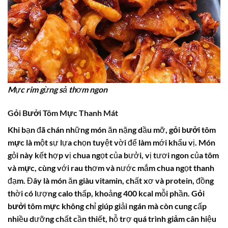
Mực rim gừng sả thơm ngon
Gỏi Bưởi Tôm Mực Thanh Mát
Khi bạn đã chán những món ăn nặng dầu mỡ,
gỏi bưởi tôm
mực
là một sự lựa chọn tuyệt vời để làm mới khẩu vị. Món
gỏi này kết hợp vị chua ngọt của bưởi, vị tươi ngon của tôm
và
mực
, cùng với rau thơm và nước mắm chua ngọt thanh
đạm. Đây là món ăn giàu vitamin, chất xơ và
protein
, đồng
thời có lượng calo thấp, khoảng 400 kcal mỗi phần.
Gỏi
bưởi tôm mực
không chỉ giúp giải ngán mà còn cung cấp
nhiều dưỡng chất cần thiết, hỗ trợ quá trình
giảm cân
hiệu