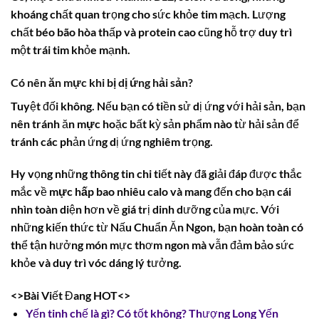
khoáng chất quan trọng cho sức khỏe tim mạch. Lượng
chất béo bão hòa thấp và
protein
cao cũng hỗ trợ duy trì
một trái tim khỏe mạnh.
Có nên ăn mực khi bị dị ứng hải sản?
Tuyệt đối không. Nếu bạn có tiền sử dị ứng với hải sản, bạn
nên tránh ăn
mực
hoặc bất kỳ sản phẩm nào từ hải sản để
tránh các phản ứng dị ứng nghiêm trọng.
Hy vọng những thông tin chi tiết này đã giải đáp được thắc
mắc về
mực hấp bao nhiêu calo
và mang đến cho bạn cái
nhìn toàn diện hơn về giá trị dinh dưỡng của mực. Với
những kiến thức từ Nấu Chuẩn Ăn Ngon, bạn hoàn toàn có
thể tận hưởng món mực thơm ngon mà vẫn đảm bảo sức
khỏe và duy trì vóc dáng lý tưởng.
<>Bài Viết Đang HOT<>
Yến tinh chế là gì? Có tốt không? Thượng Long Yến