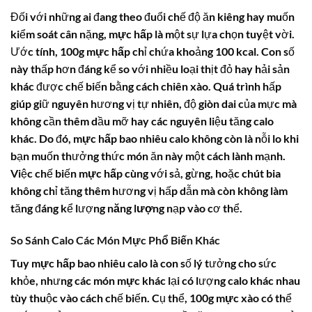
Đối với những ai đang theo đuổi chế độ ăn kiêng hay muốn
kiểm soát cân nặng,
mực hấp
là một sự lựa chọn tuyệt vời.
Ước tính, 100g
mực hấp
chỉ chứa khoảng 100 kcal. Con số
này thấp hơn đáng kể so với nhiều loại thịt đỏ hay hải sản
khác được chế biến bằng cách chiên xào. Quá trình hấp
giúp giữ nguyên hương vị tự nhiên, độ giòn dai của mực mà
không cần thêm dầu mỡ hay các nguyên liệu tăng
calo
khác. Do đó,
mực hấp bao nhiêu calo
không còn là nỗi lo khi
bạn muốn thưởng thức món ăn này một cách lành mạnh.
Việc chế biến
mực hấp
cùng với sả, gừng, hoặc chút bia
không chỉ tăng thêm hương vị hấp dẫn mà còn không làm
tăng đáng kể lượng
năng lượng
nạp vào cơ thể.
So Sánh Calo Các Món Mực Phổ Biến Khác
Tuy
mực hấp bao nhiêu calo
là con số lý tưởng cho sức
khỏe, nhưng các món
mực
khác lại có lượng calo khác nhau
tùy thuộc vào cách chế biến. Cụ thể, 100g
mực xào
có thể