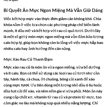
Bí Quyết Ăn Mực Ngon Miệng Mà Vẫn Giữ Dáng
Việc kết hợp
mực
vào
thực đơn giảm cân
không khó. Chìa
khóa nằm ở việc lựa chọn các phương pháp chế biến lành
mạnh, ít dầu mỡ và kết hợp với rau củ quả tươi. Dưới đây
là một số gợi ý món
mực
ngon miệng mà vẫn đảm bảo lượng
calo hợp lý, giúp bạn không còn lo lắng về việc
mực hấp bao
nhiêu calo
hay ảnh hưởng đến cân nặng.
Mực Xào Rau Củ Thanh Đạm
Mực xào rau củ
là món ăn vừa ngon miệng, vừa bổ dưỡng
và ít calo. Bạn có thể sử dụng các loại rau củ tươi như cần
tây, hành tây, cà chua, ớt chuông, bông cải xanh để xào
cùng
mực tươi
. Ưu tiên dùng một lượng nhỏ dầu ô liu hoặc
dầu hạt cải để xào, và nêm nếm gia vị vừa phải. Món ăn này
cung cấp chất xơ, vitamin từ rau củ và
protein
từ mực, tạo
cảm giác no lâu mà không nạp quá nhiều
năng lượng
. Chỉ