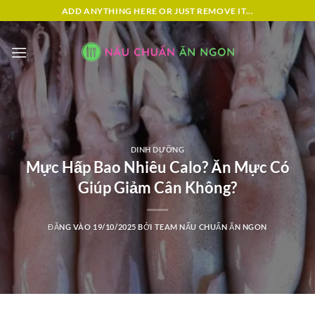
Bỏ
ADD ANYTHING HERE OR JUST REMOVE IT...
qua
nội
dung
DINH DƯỠNG
Mực Hấp Bao Nhiêu Calo? Ăn Mực Có
Giúp Giảm Cân Không?
ĐĂNG VÀO
19/10/2025
BỞI
TEAM NẤU CHUẨN ĂN NGON