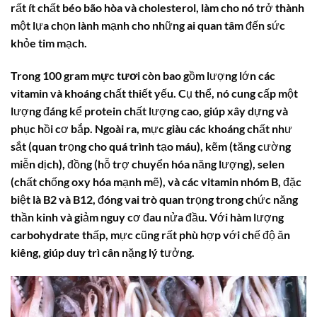
rất ít chất béo bão hòa và cholesterol, làm cho nó trở thành
một lựa chọn lành mạnh cho những ai quan tâm đến sức
khỏe tim mạch.
Trong 100 gram
mực tươi
còn bao gồm lượng lớn các
vitamin và khoáng chất thiết yếu. Cụ thể, nó cung cấp một
lượng đáng kể
protein
chất lượng cao, giúp xây dựng và
phục hồi cơ bắp. Ngoài ra, mực giàu các khoáng chất như
sắt (quan trọng cho quá trình tạo máu), kẽm (tăng cường
miễn dịch), đồng (hỗ trợ chuyển hóa năng lượng), selen
(chất chống oxy hóa mạnh mẽ), và các vitamin nhóm B, đặc
biệt là B2 và B12, đóng vai trò quan trọng trong chức năng
thần kinh và giảm nguy cơ đau nửa đầu. Với hàm lượng
carbohydrate thấp, mực cũng rất phù hợp với chế độ ăn
kiêng, giúp duy trì cân nặng lý tưởng.