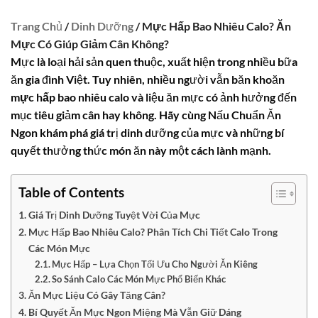
Trang Chủ
/
Dinh Dưỡng
/ Mực Hấp Bao Nhiêu Calo? Ăn
Mực Có Giúp Giảm Cân Không?
Mực là loại hải sản quen thuộc, xuất hiện trong nhiều bữa
ăn gia đình Việt. Tuy nhiên, nhiều người vẫn băn khoăn
mực hấp bao nhiêu calo
và liệu ăn mực có ảnh hưởng đến
mục tiêu giảm cân hay không. Hãy cùng Nấu Chuẩn Ăn
Ngon khám phá giá trị dinh dưỡng của mực và những bí
quyết thưởng thức món ăn này một cách lành mạnh.
Table of Contents
Giá Trị Dinh Dưỡng Tuyệt Vời Của Mực
Mực Hấp Bao Nhiêu Calo? Phân Tích Chi Tiết Calo Trong
Các Món Mực
Mực Hấp – Lựa Chọn Tối Ưu Cho Người Ăn Kiêng
So Sánh Calo Các Món Mực Phổ Biến Khác
Ăn Mực Liệu Có Gây Tăng Cân?
Bí Quyết Ăn Mực Ngon Miệng Mà Vẫn Giữ Dáng