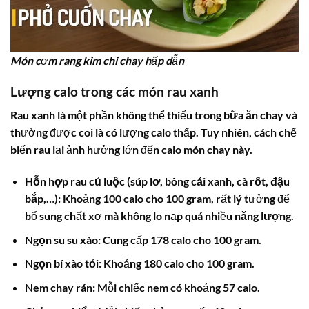
Món cơm rang kim chi chay hấp dẫn
Lượng
calo trong các món rau
xanh
Rau xanh là một phần không thể thiếu trong
bữa ăn chay
và
thường được coi là có lượng calo thấp. Tuy nhiên, cách chế
biến rau lại ảnh hưởng lớn đến
calo món chay
này.
Hỗn hợp rau củ luộc (súp lơ, bông cải xanh, cà rốt, đậu
bắp,…):
Khoảng 100 calo cho 100 gram, rất lý tưởng để
bổ sung chất xơ mà không lo nạp quá nhiều
năng lượng
.
Ngọn su su xào:
Cung cấp 178 calo cho 100 gram.
Ngọn bí xào tỏi:
Khoảng 180 calo cho 100 gram.
Nem chay rán:
Mỗi chiếc nem có khoảng 57 calo.