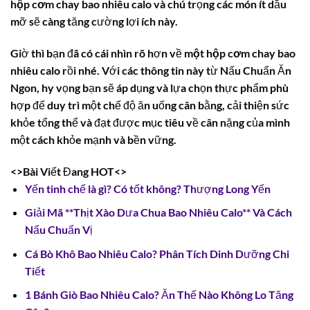
hộp cơm chay bao nhiêu calo
và chú trọng các món ít dầu
mỡ sẽ càng tăng cường lợi ích này.
Giờ thì bạn đã có cái nhìn rõ hơn về
một hộp cơm chay bao
nhiêu calo
rồi nhé. Với các thông tin này từ Nấu Chuẩn Ăn
Ngon, hy vọng bạn sẽ áp dụng và lựa chọn thực phẩm phù
hợp để duy trì một chế độ ăn uống cân bằng, cải thiện sức
khỏe tổng thể và đạt được mục tiêu về cân nặng của mình
một cách khỏe mạnh và bền vững.
<>Bài Viết Đang HOT<>
Yến tinh chế là gì? Có tốt không? Thượng Long Yến
Giải Mã **Thịt Xào Dưa Chua Bao Nhiêu Calo** Và Cách
Nấu Chuẩn Vị
Cá Bò Khô Bao Nhiêu Calo? Phân Tích Dinh Dưỡng Chi
Tiết
1 Bánh Giò Bao Nhiêu Calo? Ăn Thế Nào Không Lo Tăng