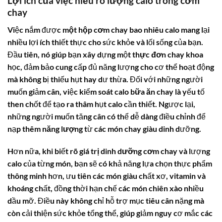
Lợi ích của việc hiểu rõ
lượng calo trong cơm
chay
Việc nắm được
một hộp cơm chay bao nhiêu calo
mang lại
nhiều lợi ích thiết thực cho sức khỏe và lối sống của bạn.
Đầu tiên, nó giúp bạn xây dựng một
thực đơn chay
khoa
học, đảm bảo cung cấp đủ năng lượng cho cơ thể hoạt động
mà không bị thiếu hụt hay dư thừa. Đối với những người
muốn giảm cân, việc kiểm soát
calo bữa ăn chay
là yếu tố
then chốt để tạo ra thâm hụt calo cần thiết. Ngược lại,
những người muốn tăng cân có thể dễ dàng điều chỉnh để
nạp thêm
năng lượng
từ các món chay giàu dinh dưỡng.
Hơn nữa, khi biết rõ
giá trị dinh dưỡng cơm chay
và lượng
calo của từng món, bạn sẽ có khả năng lựa chọn thực phẩm
thông minh hơn, ưu tiên các món giàu chất xơ, vitamin và
khoáng chất, đồng thời hạn chế các món chiên xào nhiều
dầu mỡ. Điều này không chỉ hỗ trợ mục tiêu cân nặng mà
còn cải thiện sức khỏe tổng thể, giúp giảm nguy cơ mắc các