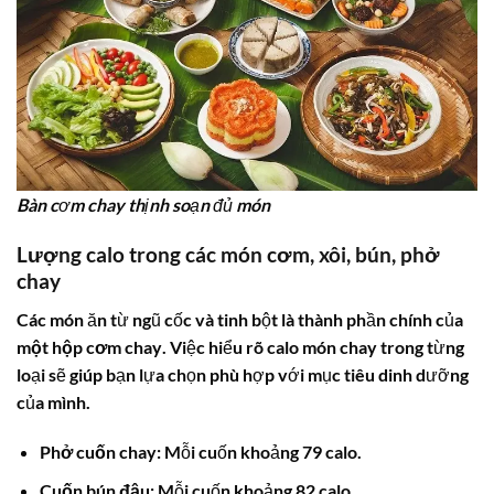
Bàn cơm chay thịnh soạn đủ món
Lượng
calo trong các món cơm
, xôi, bún, phở
chay
Các món ăn từ ngũ cốc và tinh bột là thành phần chính của
một hộp cơm chay
. Việc hiểu rõ
calo món chay
trong từng
loại sẽ giúp bạn lựa chọn phù hợp với mục tiêu dinh dưỡng
của mình.
Phở cuốn chay:
Mỗi cuốn khoảng 79 calo.
Cuốn bún đậu:
Mỗi cuốn khoảng 82 calo.