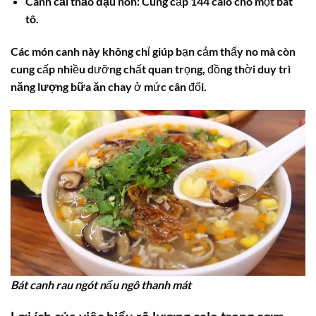
Canh cải thảo đậu non:
Cung cấp 144 calo cho một bát
tô.
Các món canh này không chỉ giúp bạn cảm thấy no mà còn
cung cấp nhiều dưỡng chất quan trọng, đồng thời duy trì
năng lượng bữa ăn chay
ở mức cân đối.
Bát canh rau ngót nấu ngô thanh mát