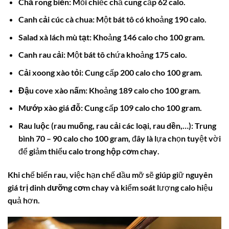
Chả rong biển:
Mỗi chiếc chả cung cấp 62 calo.
Canh cải cúc cà chua:
Một bát tô có khoảng 190 calo.
Salad xà lách mù tạt:
Khoảng 146 calo cho 100 gram.
Canh rau cải:
Một bát tô chứa khoảng 175 calo.
Cải xoong xào tỏi:
Cung cấp 200 calo cho 100 gram.
Đậu cove xào nấm:
Khoảng 189 calo cho 100 gram.
Mướp xào giá đỗ:
Cung cấp 109 calo cho 100 gram.
Rau luộc (rau muống, rau cải các loại, rau dền,…):
Trung
bình 70 – 90 calo cho 100 gram, đây là lựa chọn tuyệt vời
để giảm thiểu
calo trong hộp cơm chay
.
Khi chế biến rau, việc hạn chế dầu mỡ sẽ giúp giữ nguyên
giá trị dinh dưỡng cơm chay
và kiểm soát lượng calo hiệu
quả hơn.