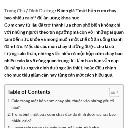
Trang Chủ
/
Dinh Dưỡng
/ Đánh giá **một hộp cơm chay
bao nhiêu calo** để ăn uống khoa học
Cơm chay từ lâu đã trở thành lựa chọn phổ biến không chỉ
với những người theo tín ngưỡng mà còn với những ai quan
tâm đến sức khỏe và mong muốn một chế độ ăn uống thanh
đạm hơn. Mặc dù các món chay thường được cho là có
lượng calo thấp, nhưng việc hiểu rõ
một hộp cơm chay bao
nhiêu calo
là vô cùng quan trọng để đảm bảo bạn vẫn nạp
đủ năng lượng và dinh dưỡng cần thiết, hoặc điều chỉnh
cho mục tiêu giảm cân hay tăng cân một cách hiệu quả.
Table of Contents
Calo trong một hộp cơm chay phụ thuộc vào những yếu tố
nào?
Trung bình một bữa cơm chay đầy đủ dinh dưỡng chứa bao
nhiêu calo?
Lượng calo trong các món cơm, xôi, bún, phở chay