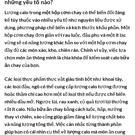
những yếu tố nào?
Lượng
calo trong một hộp cơm chay
có thể biến đổi đáng
kể tùy thuộc vào nhiều yếu tố như nguyên liệu được sử
dụng, phương pháp chế biến và kích thước khẩu phần. Một
hộp cơm chay đơn giản với rau luộc, đậu phụ và một ít lạc
vừng sẽ có năng lượng khác hẳn so với một hộp cơm chay
đầy đủ các món xào, kho, chiên rán. Chính vì vậy, việc lựa
chọn món ăn thông minh là chìa khóa để kiểm soát
calo bữa
ăn chay
của bạn.
Các loại thực phẩm thực vật giàu tinh bột như khoai tây,
các loại đậu, ngô có thể cung cấp lượng calo tương đương
hoặc thậm chí cao hơn một số loại thịt nếu được chế biến
nhiều dầu mỡ. Ngược lại, rau xanh, củ quả tươi lại thường
rất ít calo. Nấu
bữa ăn chay
bằng cách luộc, hấp, nướng
thay vì chiên, xào cũng giúp giảm đáng kể lượng chất béo
và năng lượng tổng thể. Việc cân nhắc từng thành phần
giúp bạn có cái nhìn cụ thể về
lượng calo
mà món ăn cung