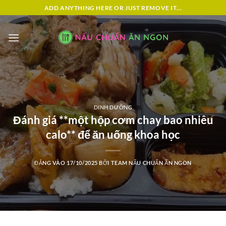
Bỏ
ADD ANYTHING HERE OR JUST REMOVE IT...
qua
nội
dung
DINH DƯỠNG
Đánh giá **một hộp cơm chay bao nhiêu
calo** để ăn uống khoa học
ĐĂNG VÀO
17/10/2025
BỞI
TEAM NẤU CHUẨN ĂN NGON