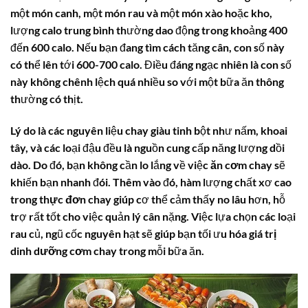
một món canh, một món rau và một món xào hoặc kho,
lượng calo trung bình thường dao động trong khoảng 400
đến 600 calo. Nếu bạn đang tìm cách tăng cân, con số này
có thể lên tới 600-700 calo. Điều đáng ngạc nhiên là con số
này không chênh lệch quá nhiều so với một bữa ăn thông
thường có thịt.
Lý do là các nguyên liệu chay giàu tinh bột như nấm, khoai
tây, và các loại đậu đều là nguồn cung cấp năng lượng dồi
dào. Do đó, bạn không cần lo lắng về việc
ăn cơm chay
sẽ
khiến bạn nhanh đói. Thêm vào đó, hàm lượng chất xơ cao
trong
thực đơn chay
giúp cơ thể cảm thấy no lâu hơn, hỗ
trợ rất tốt cho việc quản lý cân nặng. Việc lựa chọn các loại
rau củ, ngũ cốc nguyên hạt sẽ giúp bạn tối ưu hóa
giá trị
dinh dưỡng cơm chay
trong mỗi bữa ăn.