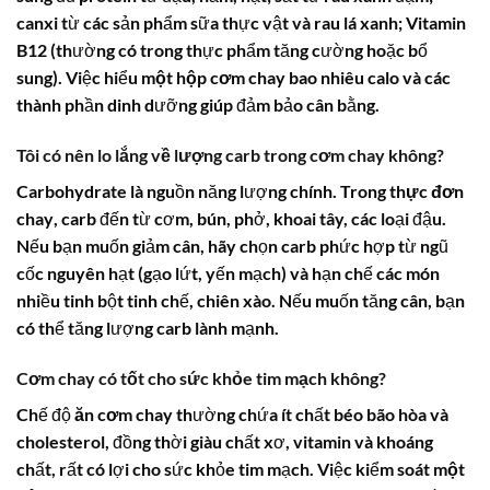
canxi từ các sản phẩm sữa thực vật và rau lá xanh; Vitamin
B12 (thường có trong thực phẩm tăng cường hoặc bổ
sung). Việc hiểu
một hộp cơm chay bao nhiêu calo
và các
thành phần dinh dưỡng giúp đảm bảo cân bằng.
Tôi có nên lo lắng về lượng carb trong cơm chay không?
Carbohydrate là nguồn năng lượng chính. Trong
thực đơn
chay
, carb đến từ cơm, bún, phở, khoai tây, các loại đậu.
Nếu bạn muốn giảm cân, hãy chọn carb phức hợp từ ngũ
cốc nguyên hạt (gạo lứt, yến mạch) và hạn chế các món
nhiều tinh bột tinh chế, chiên xào. Nếu muốn tăng cân, bạn
có thể tăng lượng carb lành mạnh.
Cơm chay có tốt cho sức khỏe tim mạch không?
Chế độ
ăn cơm chay
thường chứa ít chất béo bão hòa và
cholesterol, đồng thời giàu chất xơ, vitamin và khoáng
chất, rất có lợi cho sức khỏe tim mạch. Việc kiểm soát
một