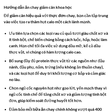
Hướng dẫn
ăn chay giảm cân
khoa học
Để
giảm cân hiệu quả
với
thực đơn chay
, bạn cần tập trung
vào việc tạo ra thâm hụt calo một cách lành mạnh.
Ưu tiên lựa chọn các loại rau củ quả tươi giàu chất xơ và
ít tinh bột, chế biến chúng bằng cách luộc, hấp, hoặc làm
canh. Hạn chế tối đa việc sử dụng dầu mỡ, kể cả dầu
thực vật, vì chúng có hàm lượng
calo
cao.
Bổ sung đầy đủ protein thực vật từ các nguồn như đậu
nành, đậu phụ, nấm, trứng (nếu không ăn thuần chay),
và các loại hạt để duy trì khối lượng cơ bắp và cảm giác
no lâu.
Chọn ngũ cốc nguyên hạt như gạo lứt, yến mạch thay vì
ngũ cốc tinh chế để tăng chất xơ và giảm lượng tinh bột
đơn, giúp kiểm soát đường huyết tốt hơn.
Đảm bảo mỗi
bữa ăn chay
chính không vượt quá 400