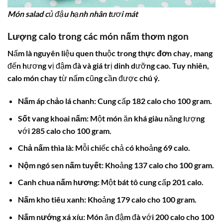
Món salad củ đậu hạnh nhân tươi mát
Lượng
calo trong các món nấm
thơm ngon
Nấm là nguyên liệu quen thuộc trong
thực đơn chay
, mang
đến hương vị đậm đà và giá trị dinh dưỡng cao. Tuy nhiên,
calo món chay
từ nấm cũng cần được chú ý.
Nấm áp chảo lá chanh:
Cung cấp 182 calo cho 100 gram.
Sốt vang khoai nấm:
Một món ăn khá giàu năng lượng
với 285 calo cho 100 gram.
Chả nấm thìa là:
Mỗi chiếc chả có khoảng 69 calo.
Nộm ngó sen nấm tuyết:
Khoảng 137 calo cho 100 gram.
Canh chua nấm hương:
Một bát tô cung cấp 201 calo.
Nấm kho tiêu xanh:
Khoảng 179 calo cho 100 gram.
Nấm nướng xá xíu:
Món ăn đậm đà với 200 calo cho 100