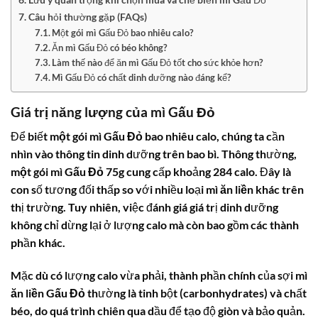
Câu hỏi thường gặp (FAQs)
Một gói mì Gấu Đỏ bao nhiêu calo?
Ăn mì Gấu Đỏ có béo không?
Làm thế nào để ăn mì Gấu Đỏ tốt cho sức khỏe hơn?
Mì Gấu Đỏ có chất dinh dưỡng nào đáng kể?
Giá trị năng lượng của
mì Gấu Đỏ
Để biết
một gói mì Gấu Đỏ bao nhiêu calo
, chúng ta cần
nhìn vào thông tin dinh dưỡng trên bao bì. Thông thường,
một gói mì Gấu Đỏ 75g
cung cấp khoảng
284 calo
. Đây là
con số tương đối thấp so với nhiều loại
mì ăn liền
khác trên
thị trường. Tuy nhiên, việc đánh giá giá trị dinh dưỡng
không chỉ dừng lại ở lượng calo mà còn bao gồm các thành
phần khác.
Mặc dù có lượng calo vừa phải, thành phần chính của sợi
mì
ăn liền Gấu Đỏ
thường là tinh bột (carbonhydrates) và chất
béo, do quá trình chiên qua dầu để tạo độ giòn và bảo quản.