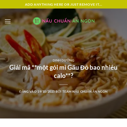
Bỏ
ADD ANYTHING HERE OR JUST REMOVE IT...
qua
nội
dung
DINH DƯỠNG
Giải mã **một gói mì Gấu Đỏ bao nhiêu
calo**?
ĐĂNG VÀO
19/10/2025
BỞI
TEAM NẤU CHUẨN ĂN NGON