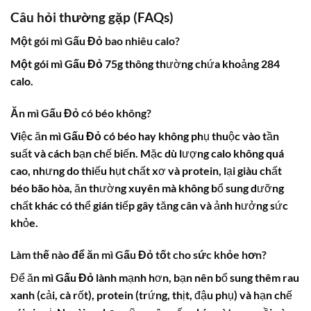
Câu hỏi thường gặp (FAQs)
Một gói mì Gấu Đỏ bao nhiêu calo?
Một gói mì Gấu Đỏ 75g
thông thường chứa khoảng
284
calo
.
Ăn
mì Gấu Đỏ
có béo không?
Việc ăn
mì Gấu Đỏ
có béo hay không phụ thuộc vào tần
suất và cách bạn chế biến. Mặc dù lượng
calo
không quá
cao, nhưng do thiếu hụt chất xơ và protein, lại giàu chất
béo bão hòa, ăn thường xuyên mà không bổ sung dưỡng
chất khác có thể gián tiếp gây tăng cân và ảnh hưởng sức
khỏe.
Làm thế nào để ăn
mì Gấu Đỏ
tốt cho sức khỏe hơn?
Để ăn
mì Gấu Đỏ
lành mạnh hơn, bạn nên bổ sung thêm rau
xanh (cải, cà rốt), protein (trứng, thịt, đậu phụ) và hạn chế