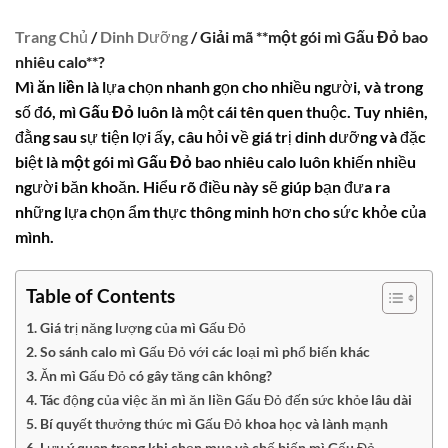
Trang Chủ
/
Dinh Dưỡng
/ Giải mã **một gói mì Gấu Đỏ bao
nhiêu calo**?
Mì ăn liền
là lựa chọn nhanh gọn cho nhiều người, và trong
số đó,
mì Gấu Đỏ
luôn là một cái tên quen thuộc. Tuy nhiên,
đằng sau sự tiện lợi ấy, câu hỏi về giá trị dinh dưỡng và đặc
biệt là
một gói mì Gấu Đỏ bao nhiêu calo
luôn khiến nhiều
người băn khoăn. Hiểu rõ điều này sẽ giúp bạn đưa ra
những lựa chọn ẩm thực thông minh hơn cho sức khỏe của
mình.
Table of Contents
Giá trị năng lượng của mì Gấu Đỏ
So sánh calo mì Gấu Đỏ với các loại mì phổ biến khác
Ăn mì Gấu Đỏ có gây tăng cân không?
Tác động của việc ăn mì ăn liền Gấu Đỏ đến sức khỏe lâu dài
Bí quyết thưởng thức mì Gấu Đỏ khoa học và lành mạnh
Lưu ý quan trọng khi chọn mua và chế biến mì Gấu Đỏ