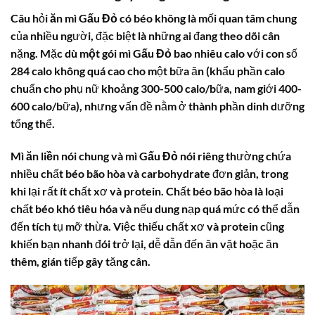
Câu hỏi
ăn mì Gấu Đỏ có béo không
là mối quan tâm chung
của nhiều người, đặc biệt là những ai đang theo dõi cân
nặng. Mặc dù
một gói mì Gấu Đỏ bao nhiêu calo
với con số
284 calo không quá cao cho một bữa ăn (khẩu phần calo
chuẩn cho phụ nữ khoảng 300-500 calo/bữa, nam giới 400-
600 calo/bữa), nhưng vấn đề nằm ở thành phần dinh dưỡng
tổng thể.
Mì ăn liền
nói chung và
mì Gấu Đỏ
nói riêng thường chứa
nhiều chất béo bão hòa và carbohydrate đơn giản, trong
khi lại rất ít chất xơ và protein. Chất béo bão hòa là loại
chất béo khó tiêu hóa và nếu dung nạp quá mức có thể dẫn
đến tích tụ mỡ thừa. Việc thiếu chất xơ và protein cũng
khiến bạn nhanh đói trở lại, dễ dẫn đến ăn vặt hoặc ăn
thêm, gián tiếp gây tăng cân.