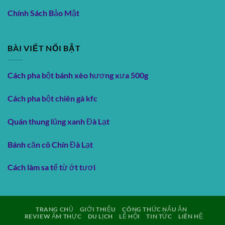
Chính Sách Bảo Mật
BÀI VIẾT NỔI BẬT
Cách pha bột bánh xèo hương xưa 500g
Cách pha bột chiên gà kfc
Quán thung lũng xanh Đà Lạt
Bánh căn cô Chín Đà Lạt
Cách làm sa tế từ ớt tươi
TRANG CHỦ
GIỚI THIỆU
CÔNG THỨC NẤU ĂN
REVIEW ẨM THỰC
DU LỊCH
LỄ HỘI
TIN TỨC
LIÊN HỆ