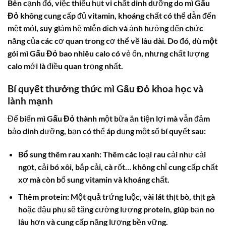
Bên cạnh đó, việc thiếu hụt vi chất dinh dưỡng do
mì Gấu
Đỏ
không cung cấp đủ vitamin, khoáng chất có thể dẫn đến
mệt mỏi, suy giảm hệ miễn dịch và ảnh hưởng đến chức
năng của các cơ quan trong cơ thể về lâu dài. Do đó, dù
một
gói mì Gấu Đỏ bao nhiêu calo
có vẻ ổn, nhưng chất lượng
calo mới là điều quan trọng nhất.
Bí quyết thưởng thức
mì Gấu Đỏ
khoa học và
lành mạnh
Để biến
mì Gấu Đỏ
thành một bữa ăn tiện lợi mà vẫn đảm
bảo dinh dưỡng, bạn có thể áp dụng một số bí quyết sau:
Bổ sung thêm rau xanh:
Thêm các loại rau cải như cải
ngọt, cải bó xôi, bắp cải, cà rốt… không chỉ cung cấp chất
xơ mà còn bổ sung vitamin và khoáng chất.
Thêm protein:
Một quả trứng luộc, vài lát thịt bò, thịt gà
hoặc đậu phụ sẽ tăng cường lượng protein, giúp bạn no
lâu hơn và cung cấp năng lượng bền vững.