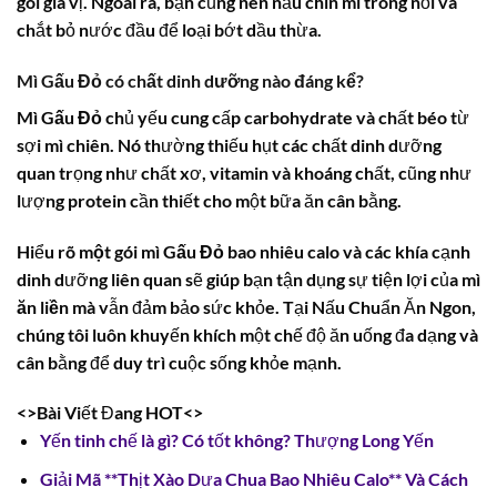
gói gia vị. Ngoài ra, bạn cũng nên nấu chín mì trong nồi và
chắt bỏ nước đầu để loại bớt dầu thừa.
Mì Gấu Đỏ
có chất dinh dưỡng nào đáng kể?
Mì Gấu Đỏ
chủ yếu cung cấp carbohydrate và chất béo từ
sợi mì chiên. Nó thường thiếu hụt các chất dinh dưỡng
quan trọng như chất xơ, vitamin và khoáng chất, cũng như
lượng protein cần thiết cho một bữa ăn cân bằng.
Hiểu rõ
một gói mì Gấu Đỏ bao nhiêu calo
và các khía cạnh
dinh dưỡng liên quan sẽ giúp bạn tận dụng sự tiện lợi của
mì
ăn liền
mà vẫn đảm bảo sức khỏe. Tại Nấu Chuẩn Ăn Ngon,
chúng tôi luôn khuyến khích một chế độ ăn uống đa dạng và
cân bằng để duy trì cuộc sống khỏe mạnh.
<>Bài Viết Đang HOT<>
Yến tinh chế là gì? Có tốt không? Thượng Long Yến
Giải Mã **Thịt Xào Dưa Chua Bao Nhiêu Calo** Và Cách