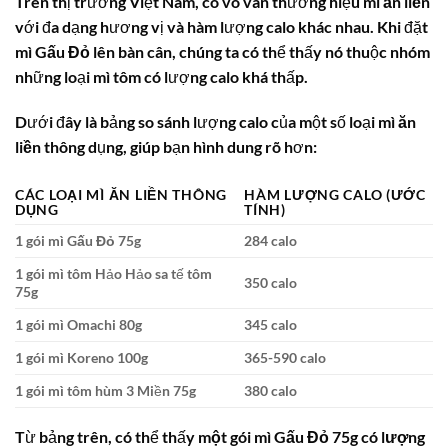
Trên thị trường Việt Nam, có vô vàn thương hiệu
mì ăn liền
với đa dạng hương vị và hàm lượng
calo
khác nhau. Khi đặt
mì Gấu Đỏ
lên bàn cân, chúng ta có thể thấy nó thuộc nhóm
những loại
mì tôm
có lượng
calo
khá thấp.
Dưới đây là bảng so sánh lượng
calo
của một số loại
mì ăn
liền
thông dụng, giúp bạn hình dung rõ hơn:
CÁC LOẠI MÌ ĂN LIỀN THÔNG
HÀM LƯỢNG CALO (ƯỚC
DỤNG
TÍNH)
1 gói mì Gấu Đỏ 75g
284 calo
1 gói mì tôm Hảo Hảo sa tế tôm
350 calo
75g
1 gói mì Omachi 80g
345 calo
1 gói mì Koreno 100g
365-590 calo
1 gói mì tôm hùm 3 Miền 75g
380 calo
Từ bảng trên, có thể thấy
một gói mì Gấu Đỏ 75g
có
lượng