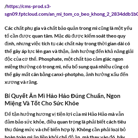
/
https://cms-prod.s3-
sgn09.fptcloud.com/an_mi_tom_co_beo_khong_2_2834ddb1b0
Các chất phụ gia và chất bảo quản trong mì cũng là một yếu
tố cần được quan tâm. Mặc dù được kiểm soát theo quy
định, nhưng việc tích tụ các chất này trong thời gian dài có
thể gây áp lực lên gan và thận, ảnh hưởng đến khả năng giải
độc của cơ thể. Phosphate, một chất tạo cảm giác ngon
miệng thường có trong mì, nếu bổ sung quá nhiều cũng có
thể gây mất cân bằng canxi-photpho, ảnh hưởng xấu đến
xương và răng.
Bí Quyết Ăn Mì Hảo Hảo Đúng Chuẩn, Ngon
Miệng Và Tốt Cho Sức Khỏe
Để tận hưởng hương vị tiện lợi của mì Hảo Hảo mà vẫn
đảm bảo sức khỏe, điều quan trọng là phải biết cách tiêu
thụ đúng mức và chế biến hợp lý. Không cần phải loại bỏ
hoàn toàn mì ăn liền khỏi chế độ ăn, mà thay vào đó, hãy