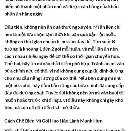
biến nó thành một phần nhỏ và được cân bằng của khẩu
phần ăn hàng ngày.
Đầu tiên, không nên ăn quá thường xuyên. Mì ăn liền chỉ
nên là một lựa chọn tạm thời khi bạn quá bận rộn hoặc
không có thời gian chuẩn bị bữa ăn đầy đủ. Tần suất lý
tưởng là khoảng 1 đến 2 gói mỗi tuần, và mỗi lần ăn nên
cách nhau nhiều ngày để cơ thể có thời gian chuyển hóa.
Thứ hai, hãy ăn mì vào thời điểm phù hợp. Tránh ăn mì vào
bữa chính nếu có thể, vì nó không cung cấp đủ dinh dưỡng
cho nhu cầu năng lượng của cơ thể. Nếu bạn dùng mì như
một bữa phụ, hãy đảm bảo rằng các bữa chính đã cung cấp
đầy đủ dưỡng chất. Tuyệt đối không nên ăn mì vào buổi tối
muộn hoặc trước khi đi ngủ, vì điều này không chỉ gây khó
tiêu mà còn dễ dẫn đến tích mỡ thừa.
Cách Chế Biến Mì Gói Hảo Hảo Lành Mạnh Hơn
Việc chế biến mì gói cũng đóng vai trò quan trọng trong việc