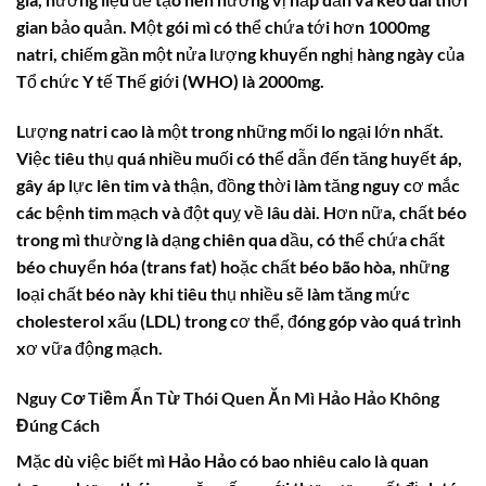
gian bảo quản. Một gói mì có thể chứa tới hơn 1000mg
natri, chiếm gần một nửa lượng khuyến nghị hàng ngày của
Tổ chức Y tế Thế giới (WHO) là 2000mg.
Lượng natri cao là một trong những mối lo ngại lớn nhất.
Việc tiêu thụ quá nhiều muối có thể dẫn đến tăng huyết áp,
gây áp lực lên tim và thận, đồng thời làm tăng nguy cơ mắc
các bệnh tim mạch và đột quỵ về lâu dài. Hơn nữa, chất béo
trong mì thường là dạng chiên qua dầu, có thể chứa chất
béo chuyển hóa (trans fat) hoặc chất béo bão hòa, những
loại chất béo này khi tiêu thụ nhiều sẽ làm tăng mức
cholesterol xấu (LDL) trong cơ thể, đóng góp vào quá trình
xơ vữa động mạch.
Nguy Cơ Tiềm Ẩn Từ Thói Quen Ăn Mì Hảo Hảo Không
Đúng Cách
Mặc dù việc biết
mì Hảo Hảo có bao nhiêu calo
là quan