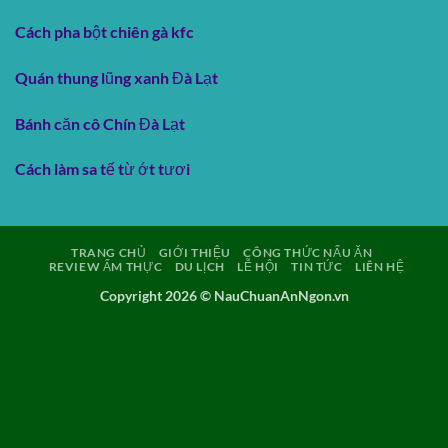
Cách pha bột chiên gà kfc
Quán thung lũng xanh Đà Lạt
Bánh căn cô Chín Đà Lạt
Cách làm sa tế từ ớt tươi
TRANG CHỦ
GIỚI THIỆU
CÔNG THỨC NẤU ĂN
REVIEW ẨM THỰC
DU LỊCH
LỄ HỘI
TIN TỨC
LIÊN HỆ
Copyright 2026 ©
NauChuanAnNgon.vn