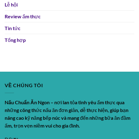
Lễ hội
Review ẩm thực
Tin tức
Tổng hợp
VỀ CHÚNG TÔI
Nấu Chuẩn Ăn Ngon
– nơi lan tỏa tình yêu ẩm thực qua
những công thức nấu ăn đơn giản, dễ thực hiện, giúp bạn
nâng cao kỹ năng bếp núc và mang đến những bữa ăn đầm
ấm, trọn vẹn niềm vui cho gia đình.