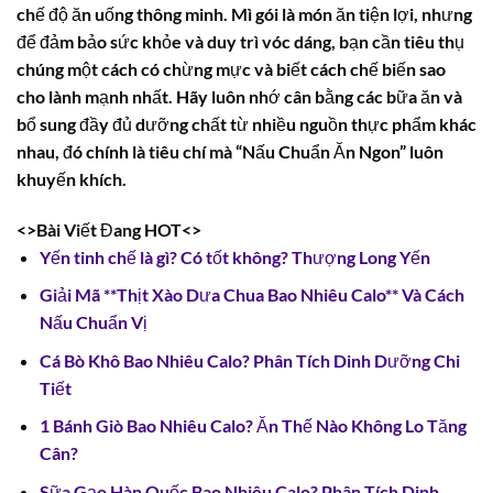
chế độ ăn uống thông minh. Mì gói là món ăn tiện lợi, nhưng
để đảm bảo sức khỏe và duy trì vóc dáng, bạn cần tiêu thụ
chúng một cách có chừng mực và biết cách chế biến sao
cho lành mạnh nhất. Hãy luôn nhớ cân bằng các bữa ăn và
bổ sung đầy đủ dưỡng chất từ nhiều nguồn thực phẩm khác
nhau, đó chính là tiêu chí mà “Nấu Chuẩn Ăn Ngon” luôn
khuyến khích.
<>Bài Viết Đang HOT<>
Yến tinh chế là gì? Có tốt không? Thượng Long Yến
Giải Mã **Thịt Xào Dưa Chua Bao Nhiêu Calo** Và Cách
Nấu Chuẩn Vị
Cá Bò Khô Bao Nhiêu Calo? Phân Tích Dinh Dưỡng Chi
Tiết
1 Bánh Giò Bao Nhiêu Calo? Ăn Thế Nào Không Lo Tăng
Cân?
Sữa Gạo Hàn Quốc Bao Nhiêu Calo? Phân Tích Dinh