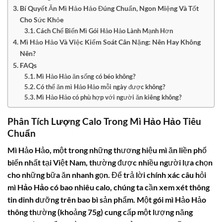
Bí Quyết Ăn Mì Hảo Hảo Đúng Chuẩn, Ngon Miệng Và Tốt
Cho Sức Khỏe
Cách Chế Biến Mì Gói Hảo Hảo Lành Mạnh Hơn
Mì Hảo Hảo Và Việc Kiểm Soát Cân Nặng: Nên Hay Không
Nên?
FAQs
Mì Hảo Hảo ăn sống có béo không?
Có thể ăn mì Hảo Hảo mỗi ngày được không?
Mì Hảo Hảo có phù hợp với người ăn kiêng không?
Phân Tích Lượng Calo Trong Mì Hảo Hảo Tiêu
Chuẩn
Mì Hảo Hảo, một trong những thương hiệu mì ăn liền phổ
biến nhất tại Việt Nam, thường được nhiều người lựa chọn
cho những bữa ăn nhanh gọn. Để trả lời chính xác câu hỏi
mì Hảo Hảo có bao nhiêu calo
, chúng ta cần xem xét thông
tin dinh dưỡng trên bao bì sản phẩm. Một gói mì Hảo Hảo
thông thường (khoảng 75g) cung cấp một lượng năng