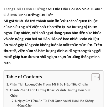
Trang Chủ
/
Dinh Dưỡng
/ Mì Hảo Hảo Có Bao Nhiêu Calo?
Giải Mã Dinh Dưỡng Chi Tiết
Mì gói từ lâu đã trở thành món ăn “cứu cánh” quen thuộc
của nhiều người Việt nhờ tính tiện lợi và hương vị thơm
ngon. Tuy nhiên, với những ai đang quan tâm đến sức khỏe
và cân nặng, câu hỏi
mì Hảo Hảo có bao nhiêu calo
và liệu
ăn mì có gây tăng cân không luôn là một thắc mắc lớn. Trên
thực tế, việc nắm rõ hàm lượng dinh dưỡng trong từng gói
mì sẽ giúp bạn đưa ra những lựa chọn ăn uống thông minh
hơn.
Table of Contents
Phân Tích Lượng Calo Trong Mì Hảo Hảo Tiêu Chuẩn
Thành Phần Dinh Dưỡng Khác Và Ảnh Hưởng Đến Sức
Khỏe
Nguy Cơ Tiềm Ẩn Từ Thói Quen Ăn Mì Hảo Hảo Không
Đúng Cách