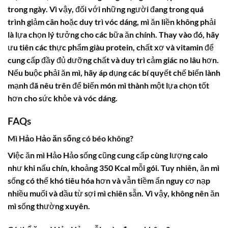
trong ngày. Vì vậy, đối với những người đang trong quá
trình giảm cân hoặc duy trì vóc dáng, mì ăn liền không phải
là lựa chọn lý tưởng cho các bữa ăn chính. Thay vào đó, hãy
ưu tiên các thực phẩm giàu protein, chất xơ và vitamin để
cung cấp đầy đủ dưỡng chất và duy trì cảm giác no lâu hơn.
Nếu buộc phải ăn mì, hãy áp dụng các bí quyết chế biến lành
mạnh đã nêu trên để biến món mì thành một lựa chọn tốt
hơn cho sức khỏe và vóc dáng.
FAQs
Mì Hảo Hảo ăn sống có béo không?
Việc ăn mì Hảo Hảo sống cũng cung cấp cùng lượng calo
như khi nấu chín, khoảng 350 Kcal mỗi gói. Tuy nhiên, ăn mì
sống có thể khó tiêu hóa hơn và vẫn tiềm ẩn nguy cơ nạp
nhiều muối và dầu từ sợi mì chiên sẵn. Vì vậy, không nên ăn
mì sống thường xuyên.