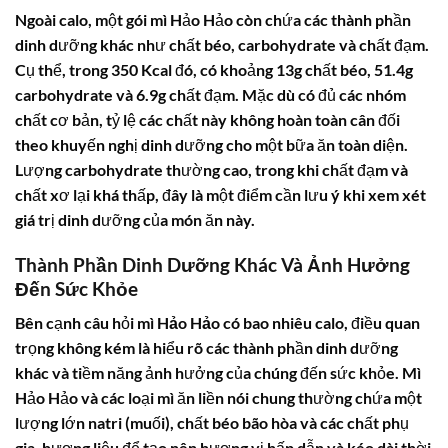
Ngoài calo, một gói mì Hảo Hảo còn chứa các thành phần
dinh dưỡng khác như chất béo, carbohydrate và chất đạm.
Cụ thể, trong 350 Kcal đó, có khoảng 13g chất béo, 51.4g
carbohydrate và 6.9g chất đạm. Mặc dù có đủ các nhóm
chất cơ bản, tỷ lệ các chất này không hoàn toàn cân đối
theo khuyến nghị dinh dưỡng cho một bữa ăn toàn diện.
Lượng carbohydrate thường cao, trong khi chất đạm và
chất xơ lại khá thấp, đây là một điểm cần lưu ý khi xem xét
giá trị dinh dưỡng của món ăn này.
Thành Phần Dinh Dưỡng Khác Và Ảnh Hưởng
Đến Sức Khỏe
Bên cạnh câu hỏi
mì Hảo Hảo có bao nhiêu calo
, điều quan
trọng không kém là hiểu rõ các thành phần dinh dưỡng
khác và tiềm năng ảnh hưởng của chúng đến sức khỏe. Mì
Hảo Hảo và các loại mì ăn liền nói chung thường chứa một
lượng lớn natri (muối), chất béo bão hòa và các chất phụ
gia, hương liệu để tạo nên hương vị hấp dẫn và kéo dài thời