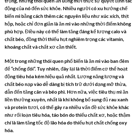
trọng, nhưng thói quen ăn uống mới thực sự quyết định tác
động của nó đến sức khỏe. Nhiều người có xu hướng chế
biến mì bằng cách thêm các nguyên liệu như xúc xích, thịt
hộp, hoặc chỉ đơn giản là ăn mì vào những thời điểm không
phù hợp. Điều này có thể làm tăng đáng kể lượng calo và
chất béo, đồng thời thiếu hụt nghiêm trọng các vitamin,
khoáng chất và chất xơ cần thiết.
Một trong những thói quen phổ biến là ăn mì vào ban đêm
để “chống đói”. Tuy nhiên, đây lại là thời điểm cơ thể hoạt
động tiêu hóa kém hiệu quả nhất. Lượng năng lượng và
chất béo nạp vào dễ dàng bị tích trữ dưới dạng mỡ thừa,
dẫn đến tăng cân và béo phì. Hơn nữa, việc tiêu thụ mì ăn
liền thường xuyên, nhất là khi không bổ sung đủ rau xanh
và protein tươi, có thể gây ra nhiều vấn đề sức khỏe khác
như rối loạn tiêu hóa, táo bón do thiếu chất xơ, hoặc thậm
chí là làm tăng tốc độ lão hóa do thiếu hụt chất chống oxy
hóa.