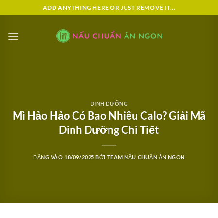
Bỏ
ADD ANYTHING HERE OR JUST REMOVE IT...
qua
nội
dung
DINH DƯỠNG
Mì Hảo Hảo Có Bao Nhiêu Calo? Giải Mã
Dinh Dưỡng Chi Tiết
ĐĂNG VÀO
18/09/2025
BỞI
TEAM NẤU CHUẨN ĂN NGON