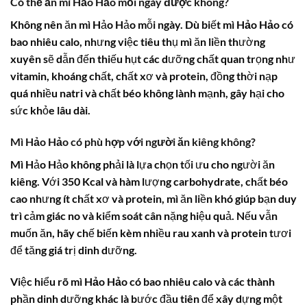
Có thể ăn mì Hảo Hảo mỗi ngày được không?
Không nên ăn mì Hảo Hảo mỗi ngày. Dù biết
mì Hảo Hảo có
bao nhiêu calo
, nhưng việc tiêu thụ mì ăn liền thường
xuyên sẽ dẫn đến thiếu hụt các dưỡng chất quan trọng như
vitamin, khoáng chất, chất xơ và protein, đồng thời nạp
quá nhiều natri và chất béo không lành mạnh, gây hại cho
sức khỏe lâu dài.
Mì Hảo Hảo có phù hợp với người ăn kiêng không?
Mì Hảo Hảo không phải là lựa chọn tối ưu cho người ăn
kiêng. Với 350 Kcal và hàm lượng carbohydrate, chất béo
cao nhưng ít chất xơ và protein, mì ăn liền khó giúp bạn duy
trì cảm giác no và kiểm soát cân nặng hiệu quả. Nếu vẫn
muốn ăn, hãy chế biến kèm nhiều rau xanh và protein tươi
để tăng giá trị dinh dưỡng.
Việc hiểu rõ
mì Hảo Hảo có bao nhiêu calo
và các thành
phần dinh dưỡng khác là bước đầu tiên để xây dựng một