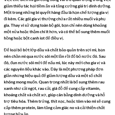
giảm thiểu tác hại tiềm ẩn và tăng cường giá trị dinh dưỡng.
Một trong những bí quyết hàng đầu là hạn chế lượng gia vị
đi kèm. Các gói gia vị thường chứa rất nhiều muối và phụ
gia. Thay vì sử dụng toàn bộ gói, bạn chỉ nên dùng khoảng
một nửa hoặc thậm chí ít hơn, và có thể bổ sung thêm muối
hồng hoặc bột canh iot để điều vị.
Để loại bỏ bớt lớp dầu và chất bảo quản trên sợi mì, bạn
nên chần mì qua nước sôi một lần rồi đổ bỏ nước đó. Sau
đó, đun nước sôi mới để nấu mì, lúc này mới cho gia vị và
các nguyên liệu khác vào. Đây là một phương pháp đơn
giản nhưng hiệu quả để giảm lượng dầu và một số chất
không mong muốn. Quan trọng nhất là bổ sung thêm rau
xanh như cải ngọt, rau cải, giá đỗ để cung cấp vitamin,
khoáng chất và chất xơ, giúp cân bằng dinh dưỡng và hỗ
trợ tiêu hóa. Thêm trứng, thịt nạc, hoặc tôm vào mì sẽ cung
cấp thêm protein, làm tăng cảm giác no và cải thiện chất
lượng bữa ăn.