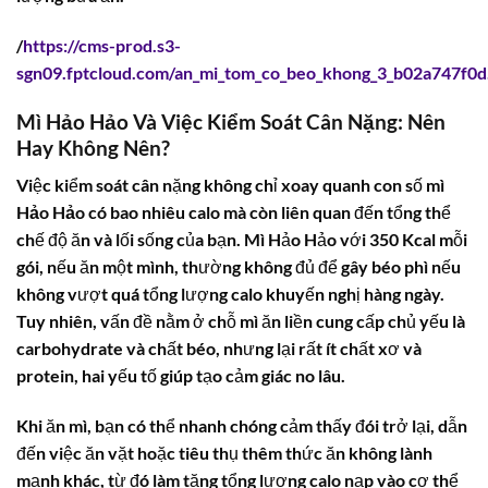
/
https://cms-prod.s3-
sgn09.fptcloud.com/an_mi_tom_co_beo_khong_3_b02a747f0d
Mì Hảo Hảo Và Việc Kiểm Soát Cân Nặng: Nên
Hay Không Nên?
Việc kiểm soát cân nặng không chỉ xoay quanh con số
mì
Hảo Hảo có bao nhiêu calo
mà còn liên quan đến tổng thể
chế độ ăn và lối sống của bạn. Mì Hảo Hảo với 350 Kcal mỗi
gói, nếu ăn một mình, thường không đủ để gây béo phì nếu
không vượt quá tổng lượng calo khuyến nghị hàng ngày.
Tuy nhiên, vấn đề nằm ở chỗ mì ăn liền cung cấp chủ yếu là
carbohydrate và chất béo, nhưng lại rất ít chất xơ và
protein, hai yếu tố giúp tạo cảm giác no lâu.
Khi ăn mì, bạn có thể nhanh chóng cảm thấy đói trở lại, dẫn
đến việc ăn vặt hoặc tiêu thụ thêm thức ăn không lành
mạnh khác, từ đó làm tăng tổng lượng calo nạp vào cơ thể