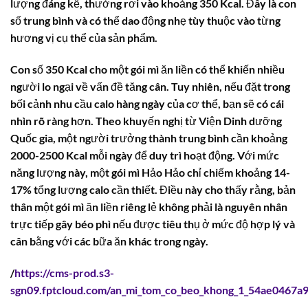
lượng đáng kể, thường rơi vào khoảng
350 Kcal
. Đây là con
số trung bình và có thể dao động nhẹ tùy thuộc vào từng
hương vị cụ thể của sản phẩm.
Con số 350 Kcal cho một gói mì ăn liền có thể khiến nhiều
người lo ngại về vấn đề tăng cân. Tuy nhiên, nếu đặt trong
bối cảnh nhu cầu calo hàng ngày của cơ thể, bạn sẽ có cái
nhìn rõ ràng hơn. Theo khuyến nghị từ Viện Dinh dưỡng
Quốc gia, một người trưởng thành trung bình cần khoảng
2000-2500 Kcal mỗi ngày để duy trì hoạt động. Với mức
năng lượng này, một gói mì Hảo Hảo chỉ chiếm khoảng 14-
17% tổng lượng calo cần thiết. Điều này cho thấy rằng, bản
thân một gói mì ăn liền riêng lẻ không phải là nguyên nhân
trực tiếp gây béo phì nếu được tiêu thụ ở mức độ hợp lý và
cân bằng với các bữa ăn khác trong ngày.
/
https://cms-prod.s3-
sgn09.fptcloud.com/an_mi_tom_co_beo_khong_1_54ae0467a9