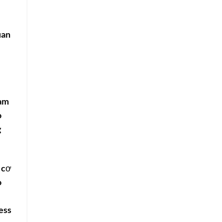
an
nam
o
g
 cơ
o
ess