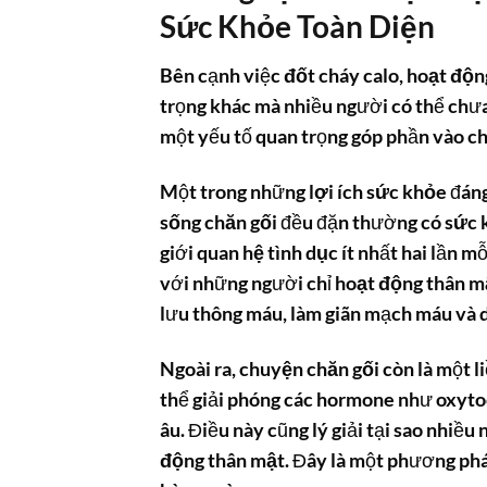
Sức Khỏe Toàn Diện
Bên cạnh việc
đốt cháy calo
,
hoạt độn
trọng khác mà nhiều người có thể chưa
một yếu tố quan trọng góp phần vào ch
Một trong những
lợi ích sức khỏe
đáng
sống chăn gối
đều đặn thường có
sức 
giới
quan hệ tình dục
ít nhất hai lần m
với những người chỉ
hoạt động thân m
lưu thông máu, làm giãn mạch máu và d
Ngoài ra,
chuyện chăn gối
còn là một l
thể giải phóng các hormone như oxytoci
âu. Điều này cũng lý giải tại sao nhiề
động thân mật
. Đây là một phương phá