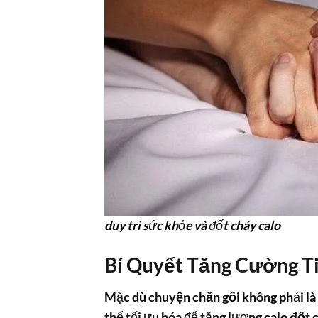
duy trì sức khỏe và đốt cháy calo
Bí Quyết Tăng Cường T
Mặc dù
chuyện chăn gối
không phải là
thể tối ưu hóa để tăng lượng
calo đốt 