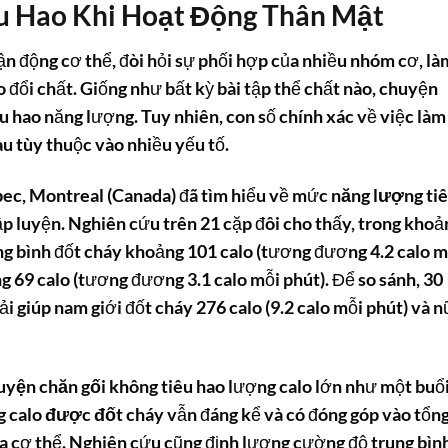
êu Hao Khi Hoạt Động Thân Mật
ận động cơ thể, đòi hỏi sự phối hợp của nhiều nhóm cơ, là
o đổi chất. Giống như bất kỳ bài tập thể chất nào, chuyện
u hao năng lượng. Tuy nhiên, con số chính xác về việc
làm
u tùy thuộc vào nhiều yếu tố.
bec, Montreal (Canada) đã tìm hiểu về mức
năng lượng ti
ập luyện. Nghiên cứu trên 21 cặp đôi cho thấy, trong khoả
ung bình đốt cháy khoảng 101 calo (tương đương 4.2 calo m
ng 69 calo (tương đương 3.1 calo mỗi phút). Để so sánh, 30
i giúp nam giới đốt cháy 276 calo (9.2 calo mỗi phút) và n
uyện chăn gối
không tiêu hao lượng calo lớn như một buổ
ng
calo được đốt cháy
vẫn đáng kể và có đóng góp vào tổn
a cơ thể. Nghiên cứu cũng định lượng cường độ trung bìn