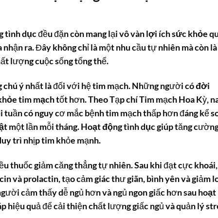
g tình dục
đều đặn còn mang lại vô vàn
lợi ích sức khỏe
qu
 nhận ra. Đây không chỉ là một nhu cầu tự nhiên mà còn là
ất lượng cuộc sống tổng thể.
 chú ý nhất là đối với hệ tim mạch. Những người có
đời
khỏe tim mạch
tốt hơn. Theo Tạp chí Tim mạch Hoa Kỳ, 
ỗi tuần có nguy cơ mắc bệnh tim mạch thấp hơn đáng kể s
ật
một lần mỗi tháng.
Hoạt động tình dục
giúp tăng cườn
uy trì nhịp tim khỏe mạnh.
iều thuốc giảm căng thẳng tự nhiên. Sau khi đạt cực khoái,
n và prolactin, tạo cảm giác thư giãn, bình yên và giảm l
u người cảm thấy dễ ngủ hơn và ngủ ngon giấc hơn sau
hoạt
p hiệu quả để cải thiện chất lượng giấc ngủ và quản lý str