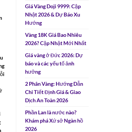
Giá Vàng Doji 9999: Cập
Nhật 2026 & Dự Báo Xu
m
Hướng
Vàng 18K Giá Bao Nhiêu
2026? Cập Nhật Mới Nhất
Giá vàng ở Đức 2026: Dự
êu
báo và các yếu tố ảnh
ng
hưởng
ỗi
2 Phân Vàng: Hướng Dẫn
ữ
Chi Tiết Định Giá & Giao
Dịch An Toàn 2026
Phần Lan là nước nào?
i
Khám phá Xứ sở Ngàn hồ
g
2026
h