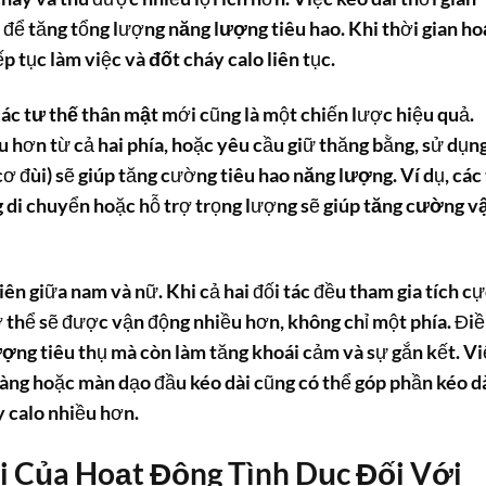
p để tăng tổng lượng
năng lượng tiêu hao
. Khi thời gian
ho
ếp tục làm việc và
đốt cháy calo
liên tục.
các
tư thế thân mật
mới cũng là một chiến lược hiệu quả.
 hơn từ cả hai phía, hoặc yêu cầu giữ thăng bằng, sử dụn
ơ đùi) sẽ giúp tăng cường
tiêu hao năng lượng
. Ví dụ, các
g di chuyển hoặc hỗ trợ trọng lượng sẽ giúp
tăng cường v
iên giữa nam và nữ. Khi cả hai đối tác đều tham gia tích c
cơ thể sẽ được vận động nhiều hơn, không chỉ một phía. Đi
ượng
tiêu thụ mà còn làm tăng khoái cảm và sự gắn kết. V
àng hoặc màn dạo đầu kéo dài cũng có thể góp phần kéo d
y calo
nhiều hơn.
i Của Hoạt Động Tình Dục Đối Với