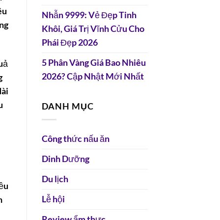
êu
Nhẫn 9999: Vẻ Đẹp Tinh
ờng
Khôi, Giá Trị Vĩnh Cửu Cho
Phái Đẹp 2026
5 Phân Vàng Giá Bao Nhiêu
uả
2026? Cập Nhật Mới Nhất
g
dài
u
DANH MỤC
Công thức nấu ăn
Dinh Dưỡng
Du lịch
iều
Lễ hội
n
Review ẩm thực