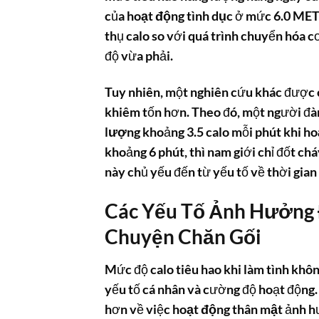
của
hoạt động tình dục
ở mức 6.0 METs
thụ calo so với quá trình chuyển hóa c
độ vừa phải.
Tuy nhiên, một nghiên cứu khác được c
khiêm tốn hơn. Theo đó, một người đà
lượng
khoảng 3.5 calo mỗi phút khi
ho
khoảng 6 phút, thì nam giới chỉ đốt ch
này chủ yếu đến từ yếu tố về thời gia
Các Yếu Tố Ảnh Hưởng 
Chuyện Chăn Gối
Mức độ
calo tiêu hao
khi
làm tình
không
yếu tố cá nhân và cường độ hoạt động. 
hơn về việc
hoạt động thân mật
ảnh h