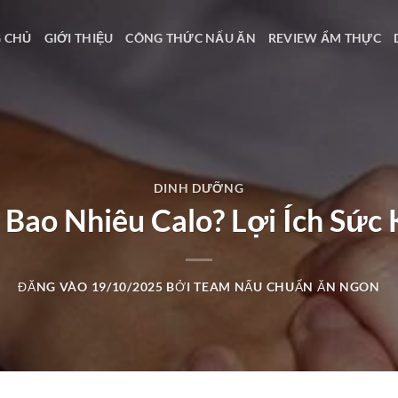
 CHỦ
GIỚI THIỆU
CÔNG THỨC NẤU ĂN
REVIEW ẨM THỰC
DINH DƯỠNG
 Bao Nhiêu Calo? Lợi Ích Sức
ĐĂNG VÀO
19/10/2025
BỞI
TEAM NẤU CHUẨN ĂN NGON