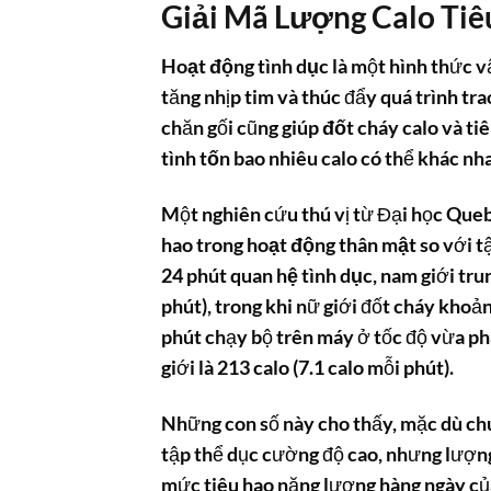
Giải Mã Lượng Calo Ti
Hoạt động tình dục
là một hình thức v
tăng nhịp tim và thúc đẩy quá trình tra
chăn gối cũng giúp
đốt cháy calo
và tiê
tình tốn bao nhiêu calo
có thể khác nha
Một nghiên cứu thú vị từ Đại học Que
hao
trong
hoạt động thân mật
so với t
24 phút
quan hệ tình dục
, nam giới tr
phút), trong khi nữ giới đốt cháy khoả
phút chạy bộ trên máy ở tốc độ vừa phả
giới là 213 calo (7.1 calo mỗi phút).
Những con số này cho thấy, mặc dù
ch
tập thể dục cường độ cao, nhưng lượ
mức tiêu hao năng lượng hàng ngày củ