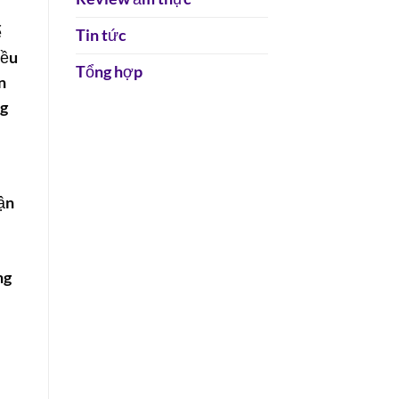
ể
Tin tức
iều
Tổng hợp
n
ng
ận
ng