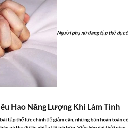
Người phụ nữ đang tập thể dục 
iêu Hao Năng Lượng Khi Làm Tình
 bài tập thể lực chính để giảm cân, nhưng bạn hoàn toàn c
cháy
và thu được nhiều lợi ích hơn. Việc kéo dài thời gian