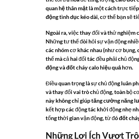
quan hệ thân mật
là một cách trực tiế
động tình dục
kéo dài, cơ thể bạn sẽ ti
Ngoài ra, việc thay đổi và thử nghiệm 
Những tư thế đòi hỏi sự vận động nhiều
các nhóm cơ khác nhau (như cơ bụng, c
thế mà cả hai đối tác đều phải chủ độn
động
và
đốt cháy calo hiệu quả
hơn.
Điều quan trọng là sự chủ động luân ph
và thay đổi vai trò chủ động, toàn bộ 
này không chỉ giúp
tăng cường năng l
kết hợp các động tác khởi động nhẹ nh
tổng thời gian vận động, từ đó
đốt chá
Những Lợi Ích Vượt Trộ