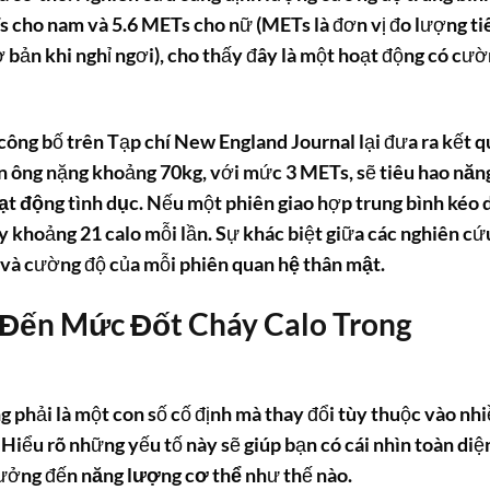
 cho nam và 5.6 METs cho nữ (METs là đơn vị đo lượng ti
ơ bản khi nghỉ ngơi), cho thấy đây là một hoạt động có cư
ông bố trên Tạp chí New England Journal lại đưa ra kết q
n ông nặng khoảng 70kg, với mức 3 METs, sẽ
tiêu hao năn
ạt động tình dục
. Nếu một phiên giao hợp trung bình kéo 
áy khoảng 21 calo mỗi lần. Sự khác biệt giữa các nghiên cứ
n và cường độ của mỗi phiên
quan hệ thân mật
.
Đến Mức Đốt Cháy Calo Trong
 phải là một con số cố định mà thay đổi tùy thuộc vào nh
Hiểu rõ những yếu tố này sẽ giúp bạn có cái nhìn toàn diệ
ưởng đến
năng lượng cơ thể
như thế nào.