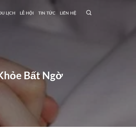
DU LỊCH
LỄ HỘI
TIN TỨC
LIÊN HỆ
 Khỏe Bất Ngờ