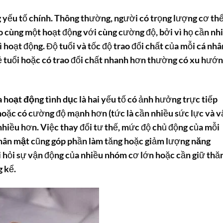
 yếu tố chính. Thông thường, người có trọng lượng cơ th
 cùng một hoạt động với cùng cường độ, bởi vì họ cần nh
 hoạt động. Độ tuổi và tốc độ trao đổi chất của mỗi cá nhâ
rẻ tuổi hoặc có trao đổi chất nhanh hơn thường có xu hướ
a
hoạt động tình dục
là hai yếu tố có ảnh hưởng trực tiếp
hoặc có cường độ mạnh hơn (tức là cần nhiều sức lực và v
hiều hơn. Việc thay đổi tư thế, mức độ chủ động của mỗi
thân mật
cũng góp phần làm tăng hoặc giảm lượng
năng
òi hỏi sự vận động của nhiều nhóm cơ lớn hoặc cần giữ thă
 kể.