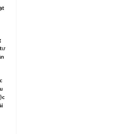
ạt
g
 tư
ận
ực
ều
iệc
ài