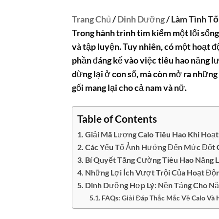
Trang Chủ
/
Dinh Dưỡng
/ Làm Tình Tố
Trong hành trình tìm kiếm một lối sốn
và tập luyện. Tuy nhiên, có một hoạt 
phần đáng kể vào việc tiêu hao năng 
dừng lại ở con số, mà còn mở ra những 
gối mang lại cho cả nam và nữ.
Table of Contents
Giải Mã Lượng Calo Tiêu Hao Khi Hoạ
Các Yếu Tố Ảnh Hưởng Đến Mức Đốt C
Bí Quyết Tăng Cường Tiêu Hao Năng 
Những Lợi Ích Vượt Trội Của Hoạt Độn
Dinh Dưỡng Hợp Lý: Nền Tảng Cho Nă
FAQs: Giải Đáp Thắc Mắc Về Calo Và 