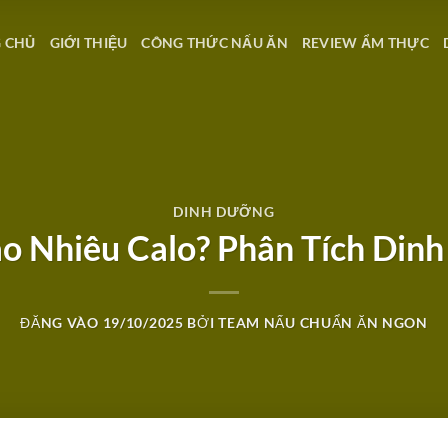
 CHỦ
GIỚI THIỆU
CÔNG THỨC NẤU ĂN
REVIEW ẨM THỰC
DINH DƯỠNG
 Nhiêu Calo? Phân Tích Din
ĐĂNG VÀO
19/10/2025
BỞI
TEAM NẤU CHUẨN ĂN NGON