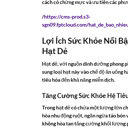
cách có chừng mực và ưu tiên các phư
/
https://cms-prod.s3-
sgn09.fptcloud.com/hat_de_bao_nhieu
Lợi Ích Sức Khỏe Nổi 
Hạt Dẻ
Hạt dẻ, với nguồn dinh dưỡng phong ph
sung loại hạt này vào chế độ ăn uống h
tiêu hóa đến khả năng miễn dịch.
Tăng Cường Sức Khỏe Hệ Tiê
Trong hạt dẻ có chứa một lượng lớn ch
hòa nhu động ruột, ngăn ngừa táo bón 
không hòa tan tăng cường khối lượng ph