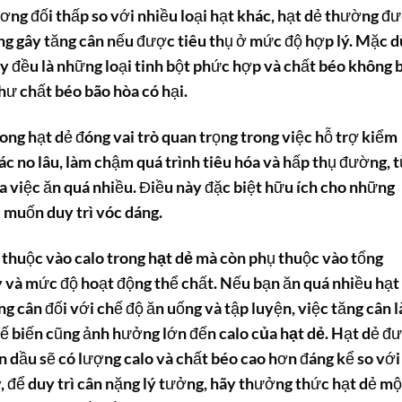
ơng đối thấp so với nhiều loại hạt khác, hạt dẻ thường đ
g gây tăng cân nếu được tiêu thụ ở mức độ hợp lý. Mặc d
ây đều là những loại tinh bột phức hợp và chất béo không 
hư chất béo bão hòa có hại.
ong hạt dẻ đóng vai trò quan trọng trong việc hỗ trợ kiểm
ác no lâu, làm chậm quá trình tiêu hóa và hấp thụ đường, 
 việc ăn quá nhiều. Điều này đặc biệt hữu ích cho những
 muốn duy trì vóc dáng.
ụ thuộc vào
calo trong hạt dẻ
mà còn phụ thuộc vào tổng
y và mức độ hoạt động thể chất. Nếu bạn ăn quá nhiều hạt
ng cân đối với chế độ ăn uống và tập luyện, việc tăng cân l
hế biến cũng ảnh hưởng lớn đến
calo của hạt dẻ
. Hạt dẻ đ
dầu sẽ có lượng calo và chất béo cao hơn đáng kể so với
, để duy trì cân nặng lý tưởng, hãy thưởng thức hạt dẻ mộ