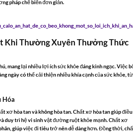
ơng pháp chế biến đơn giản.
_calo_an_hat_de_co_beo_khong_mot_so_loi_ich_khi_an_h
Bật Khi Thường Xuyên Thưởng Thức
ú, mang lại nhiều lợi ích sức khỏe đáng kinh ngạc. Việc b
àng ngày có thể cải thiện nhiều khía cạnh của sức khỏe, từ
u Hóa
ất xơ hòa tan và không hòa tan. Chất xơ hòa tan giúp điều
và duy trì hệ vi sinh vật đường ruột khỏe mạnh. Chất xơ
ân, giúp việc đi tiêu trở nên dễ dàng hơn. Đồng thời, chấ