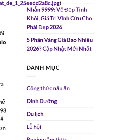
hat_de_1_25eedd2a8c.jpg
)
Nhẫn 9999: Vẻ Đẹp Tinh
Khôi, Giá Trị Vĩnh Cửu Cho
Phái Đẹp 2026
ối
5 Phân Vàng Giá Bao Nhiêu
alo
2026? Cập Nhật Mới Nhất
DANH MỤC
ứa
Công thức nấu ăn
Dinh Dưỡng
hế
193
Du lịch
kể
Lễ hội
hơn
Review ẩm thực