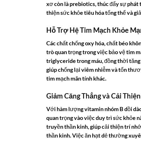
xơ còn là prebiotics, thúc đẩy sự phát 
thiện sức khỏe tiêu hóa tổng thể và g
Hỗ Trợ Hệ Tim Mạch Khỏe Mạ
Các chất chống oxy hóa, chất béo khôn
trò quan trọng trong việc bảo vệ tim 
triglyceride trong máu, đồng thời tăng
giúp chống lại viêm nhiễm và tổn thư
tim mạch mãn tính khác.
Giảm Căng Thẳng và Cải Thiệ
Với hàm lượng vitamin nhóm B dồi dào 
quan trọng vào việc duy trì sức khỏe 
truyền thần kinh, giúp cải thiện trí nh
thần kinh. Việc ăn hạt dẻ thường xuyên