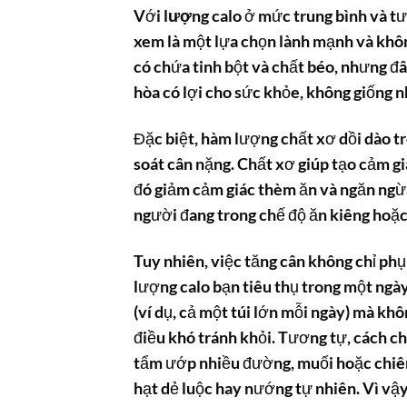
Với
lượng calo
ở mức trung bình và tư
xem là một lựa chọn lành mạnh và khôn
có chứa tinh bột và chất béo, nhưng đ
hòa có lợi cho sức khỏe, không giống n
Đặc biệt, hàm lượng chất xơ dồi dào tr
soát cân nặng. Chất xơ giúp tạo cảm gi
đó giảm cảm giác thèm ăn và ngăn ngừa
người đang trong chế độ ăn kiêng hoặc
Tuy nhiên, việc tăng cân không chỉ ph
lượng calo bạn tiêu thụ trong một ngà
(ví dụ, cả một túi lớn mỗi ngày) mà khô
điều khó tránh khỏi. Tương tự, cách c
tẩm ướp nhiều đường, muối hoặc chiên 
hạt dẻ luộc hay nướng tự nhiên. Vì vậy