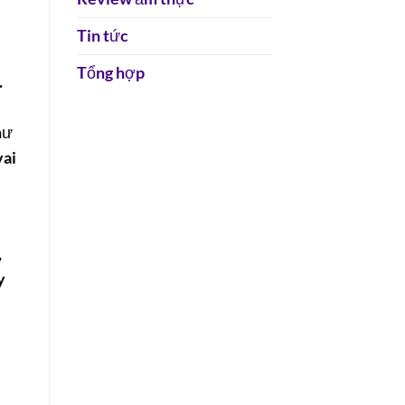
Tin tức
Tổng hợp
.
hư
vai
,
y