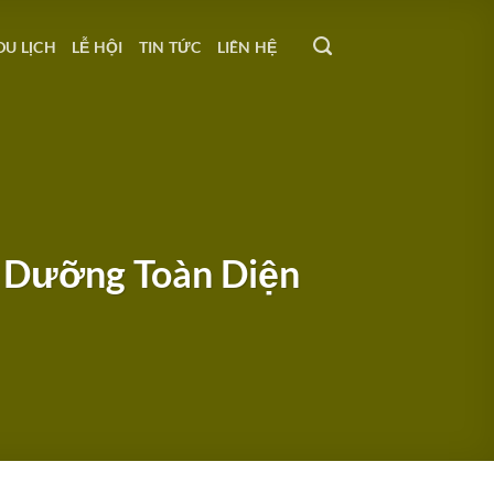
DU LỊCH
LỄ HỘI
TIN TỨC
LIÊN HỆ
h Dưỡng Toàn Diện