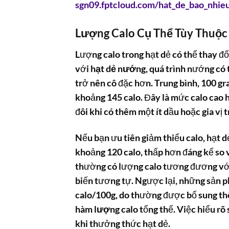
sgn09.fptcloud.com/hat_de_bao_nhie
Lượng Calo Cụ Thể Tùy Thuộc
Lượng calo trong hạt dẻ có thể thay đ
với
hạt dẻ nướng
, quá trình nướng có
trở nên cô đặc hơn. Trung bình, 100 g
khoảng 145 calo. Đây là mức calo cao 
đôi khi có thêm một ít dầu hoặc gia vị 
Nếu bạn ưu tiên giảm thiểu calo, hạt d
khoảng 120 calo, thấp hơn đáng kể so v
thường có lượng calo tương đương vớ
biến tương tự. Ngược lại, những sản p
calo/100g, do thường được bổ sung th
hàm lượng calo
tổng thể. Việc hiểu rõ
khi thưởng thức hạt dẻ.