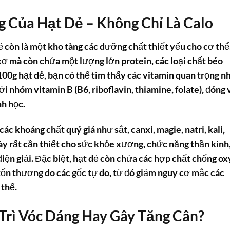
g Của Hạt Dẻ – Không Chỉ Là Calo
 còn là một kho tàng các dưỡng chất thiết yếu cho cơ thể
xơ mà còn chứa một lượng lớn protein, các loại chất béo
100g hạt dẻ, bạn có thể tìm thấy các vitamin quan trọng n
ới nhóm vitamin B (B6, riboflavin, thiamine, folate), đóng 
nh học.
ác khoáng chất quý giá như sắt, canxi, magie, natri, kali,
 rất cần thiết cho sức khỏe xương, chức năng thần kinh
điện giải. Đặc biệt, hạt dẻ còn chứa các hợp chất chống ox
tổn thương do các gốc tự do, từ đó giảm nguy cơ mắc các
 thể.
Trì Vóc Dáng Hay Gây Tăng Cân?