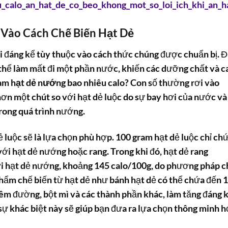
u_calo_an_hat_de_co_beo_khong_mot_so_loi_ich_khi_an_
 Vào Cách Chế Biến Hạt Dẻ
ổi đáng kể tùy thuộc vào cách thức chúng được chuẩn bị. Đ
 thể làm mất đi một phần nước, khiến các dưỡng chất và c
ram
hạt dẻ nướng bao nhiêu calo
? Con số thường rơi vào
hơn một chút so với hạt dẻ luộc do sự bay hơi của nước và
trong quá trình nướng.
ẻ luộc sẽ là lựa chọn phù hợp. 100 gram hạt dẻ luộc chỉ ch
ới hạt dẻ nướng hoặc rang. Trong khi đó, hạt dẻ rang
i hạt dẻ nướng, khoảng 145 calo/100g, do phương pháp c
hẩm chế biến từ hạt dẻ như bánh hạt dẻ có thể chứa đến 
êm đường, bột mì và các thành phần khác, làm tăng đáng 
 sự khác biệt này sẽ giúp bạn đưa ra lựa chọn thông minh 