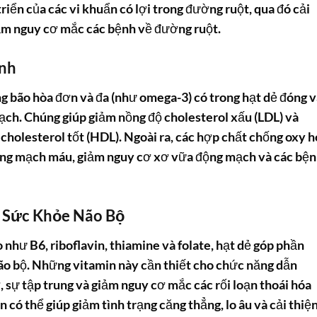
triển của các vi khuẩn có lợi trong đường ruột, qua đó cải
iảm nguy cơ mắc các bệnh về đường ruột.
nh
g bão hòa đơn và đa (như omega-3) có trong hạt dẻ đóng v
mạch. Chúng giúp giảm nồng độ cholesterol xấu (LDL) và
 cholesterol tốt (HDL). Ngoài ra, các hợp chất chống oxy 
ơng mạch máu, giảm nguy cơ xơ vữa động mạch và các bệ
n Sức Khỏe Não Bộ
như B6, riboflavin, thiamine và folate, hạt dẻ góp phần
não bộ. Những vitamin này cần thiết cho chức năng dẫn
ớ, sự tập trung và giảm nguy cơ mắc các rối loạn thoái hóa
 có thể giúp giảm tình trạng căng thẳng, lo âu và cải thiệ