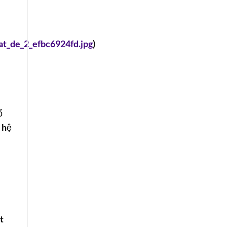
at_de_2_efbc6924fd.jpg
)
ổ
 hệ
t