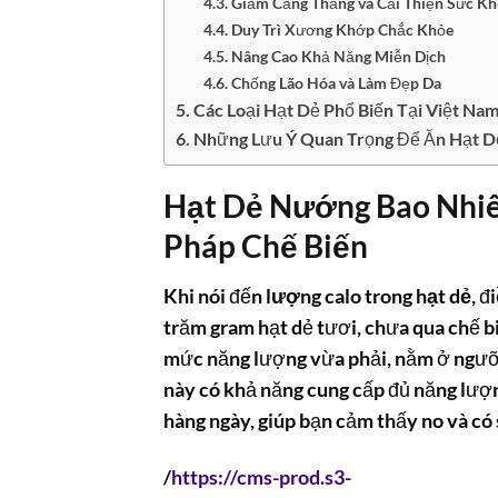
Giảm Căng Thẳng và Cải Thiện Sức K
Duy Trì Xương Khớp Chắc Khỏe
Nâng Cao Khả Năng Miễn Dịch
Chống Lão Hóa và Làm Đẹp Da
Các Loại Hạt Dẻ Phổ Biến Tại Việt Na
Những Lưu Ý Quan Trọng Để Ăn Hạt D
Hạt Dẻ Nướng Bao Nhi
Pháp Chế Biến
Khi nói đến
lượng calo trong hạt dẻ
, đ
trăm gram hạt dẻ tươi, chưa qua chế b
mức năng lượng vừa phải, nằm ở ngưỡn
này có khả năng cung cấp đủ năng lượng
hàng ngày, giúp bạn cảm thấy no và có 
/
https://cms-prod.s3-