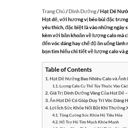
Trang Chủ
/
Dinh Dưỡng
/ Hạt Dẻ Nướ
Hạt dẻ, với hương vị béo bùi đặc trưn
yêu thích, đặc biệt là vào những ngày 
kèm với băn khoăn về lượng calo mà c
đến vóc dáng hay chế độ ăn uống lành
bạn tìm hiểu chi tiết về lượng calo và g
Table of Contents
Hạt Dẻ Nướng Bao Nhiêu Calo và Ảnh
Lượng Calo Cụ Thể Tùy Thuộc Vào Các
Giá Trị Dinh Dưỡng Vàng Của Hạt Dẻ –
Ăn Hạt Dẻ Có Giúp Duy Trì Vóc Dáng 
Lợi Ích Sức Khỏe Nổi Bật Khi Thườn
Tăng Cường Sức Khỏe Hệ Tiêu Hóa
Hỗ Trợ Hệ Tim Mạch Khỏe Mạnh