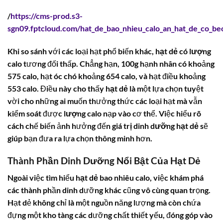
/
https://cms-prod.s3-
sgn09.fptcloud.com/hat_de_bao_nhieu_calo_an_hat_de_co_be
Khi so sánh với các loại hạt phổ biến khác,
hạt dẻ
có
lượng
calo
tương đối thấp. Chẳng hạn, 100g hạnh nhân có khoảng
575
calo
, hạt óc chó khoảng 654
calo
, và hạt điều khoảng
553
calo
. Điều này cho thấy
hạt dẻ
là một lựa chọn tuyệt
vời cho những ai muốn thưởng thức các loại hạt mà vẫn
kiểm soát được
lượng calo
nạp vào cơ thể. Việc hiểu rõ
cách chế biến ảnh hưởng đến
giá trị dinh dưỡng hạt dẻ
sẽ
giúp bạn đưa ra lựa chọn thông minh hơn.
Thành Phần Dinh Dưỡng Nổi Bật Của Hạt Dẻ
Ngoài việc tìm hiểu
hạt dẻ bao nhiêu calo
, việc khám phá
các thành phần dinh dưỡng khác cũng vô cùng quan trọng.
Hạt dẻ không chỉ là một nguồn năng lượng mà còn chứa
đựng một kho tàng các dưỡng chất thiết yếu, đóng góp vào