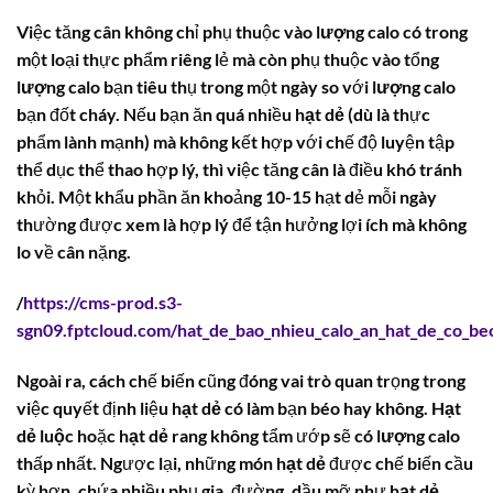
Việc tăng cân không chỉ phụ thuộc vào
lượng calo
có trong
một loại thực phẩm riêng lẻ mà còn phụ thuộc vào tổng
lượng calo
bạn tiêu thụ trong một ngày so với
lượng calo
bạn đốt cháy. Nếu bạn ăn quá nhiều
hạt dẻ
(dù là thực
phẩm lành mạnh) mà không kết hợp với chế độ luyện tập
thể dục thể thao hợp lý, thì việc tăng cân là điều khó tránh
khỏi. Một khẩu phần ăn khoảng 10-15 hạt dẻ mỗi ngày
thường được xem là hợp lý để tận hưởng lợi ích mà không
lo về cân nặng.
/
https://cms-prod.s3-
sgn09.fptcloud.com/hat_de_bao_nhieu_calo_an_hat_de_co_beo
Ngoài ra, cách chế biến cũng đóng vai trò quan trọng trong
việc quyết định liệu
hạt dẻ
có làm bạn béo hay không.
Hạt
dẻ luộc
hoặc
hạt dẻ rang
không tẩm ướp sẽ có
lượng calo
thấp nhất. Ngược lại, những món
hạt dẻ
được chế biến cầu
kỳ hơn, chứa nhiều phụ gia, đường, dầu mỡ như
hạt dẻ