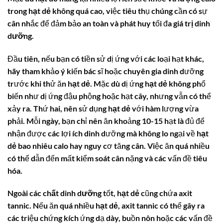
trong hạt dẻ
không quá cao, việc tiêu thụ chúng cần có sự
cân nhắc để đảm bảo an toàn và phát huy tối đa
giá trị dinh
dưỡng
.
Đầu tiên, nếu bạn có tiền sử dị ứng với các loại hạt khác,
hãy tham khảo ý kiến bác sĩ hoặc chuyên gia dinh dưỡng
trước khi thử ăn
hạt dẻ
. Mặc dù dị ứng
hạt dẻ
không phổ
biến như dị ứng đậu phộng hoặc hạt cây, nhưng vẫn có thể
xảy ra. Thứ hai, nên sử dụng
hạt dẻ
với hàm lượng vừa
phải. Mỗi ngày, bạn chỉ nên ăn khoảng 10-15 hạt là đủ để
nhận được các lợi ích dinh dưỡng mà không lo ngại về
hạt
dẻ bao nhiêu calo
hay nguy cơ tăng cân. Việc ăn quá nhiều
có thể dẫn đến mất kiểm soát cân nặng và các vấn đề tiêu
hóa.
Ngoài các
chất dinh dưỡng
tốt,
hạt dẻ
cũng chứa axit
tannic. Nếu ăn quá nhiều
hạt dẻ
, axit tannic có thể gây ra
các triệu chứng kích ứng dạ dày, buồn nôn hoặc các vấn đề