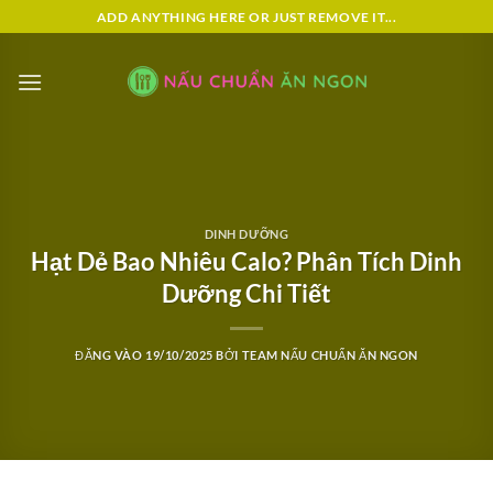
Bỏ
ADD ANYTHING HERE OR JUST REMOVE IT...
qua
nội
dung
DINH DƯỠNG
Hạt Dẻ Bao Nhiêu Calo? Phân Tích Dinh
Dưỡng Chi Tiết
ĐĂNG VÀO
19/10/2025
BỞI
TEAM NẤU CHUẨN ĂN NGON