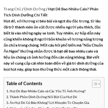
Trang Chủ
/
Dinh Dưỡng
/ Hạt Dẻ Bao Nhiêu Calo? Phân
Tích Dinh Dưỡng Chi Tiết
Hạt dẻ, với hương vị béo bùi và ngọt dịu đặc trưng, từ lâu
đã trở thành món ăn vặt được nhiều người yêu thích, đặc
biệt là vào những ngày se lạnh. Tuy nhiên, sự hấp dẫn này
cũng khiến không ít người băn khoăn về lượng năng lượng
ẩn chứa trong chúng. Một câu hỏi phổ biến mà “Nấu Chuẩn
Ăn Ngon” thường nhận được là
hạt dẻ bao nhiêu calo
và
liệu ăn chúng có ảnh hưởng đến cân nặng không. Bài viết
này sẽ cung cấp cái nhìn toàn diện về giá trị dinh dưỡng của
loại hạt này, giúp bạn thưởng thức một cách thông thái.
Table of Contents
Hạt Dẻ Bao Nhiêu Calo và Các Yếu Tố Ảnh Hưởng?
Thành Phần Dinh Dưỡng Nổi Bật Của Hạt Dẻ
Ăn Hạt Dẻ Có Béo Không? Lời Khuyên Từ Chuyên Gia