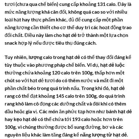
tươi (chưa qua chế biến) cung cấp khoảng 131
calo
. Đây là
mức năng lượng khá cân đối, không quá cao so với nhiều
loại hạt hay thực phẩm khác, đủ để cung cấp một phần
năng lượng cần thiết cho cơ thể duy trì các hoạt động trao
đổi chất. Điều này làm cho
hạt dẻ
trở thành một lựa chọn
snack hợp lý nếu được tiêu thụ đúng cách.
Tuy nhiên,
lượng calo trong hạt dẻ
có thể thay đổi đáng kể
tùy thuộc vào phương pháp chế biến. Ví dụ,
hạt dẻ luộc
thường chứa khoảng 120
calo
trên 100g, thấp hơn một
chút so với hạt dẻ tươi do có thêm nước và mất đi một
phần chất béo trong quá trình nấu. Trong khi đó,
hạt dẻ
rang
có thể đạt khoảng 145
calo
trên 100g, do quá trình
rang khô làm cô đọng các dưỡng chất và đôi khi có thêm
dầu hoặc gia vị. Các món ăn phức tạp hơn như
bánh hạt dẻ
hay
kẹo hạt dẻ
có thể chứa tới 193
calo
hoặc hơn trên
100g, vì chúng thường được bổ sung đường, bơ và các
nguyên liệu khác làm tăng đáng kể
năng lượng từ hạt dẻ
.