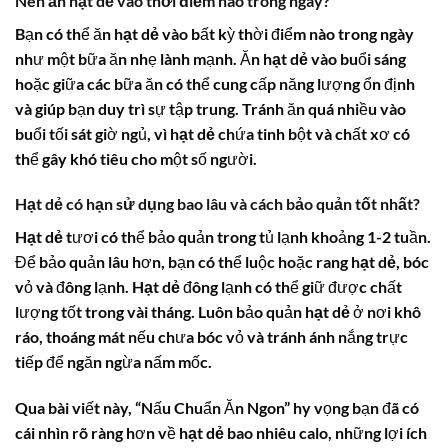
Nên ăn hạt dẻ vào thời điểm nào trong ngày?
Bạn có thể ăn
hạt dẻ
vào bất kỳ thời điểm nào trong ngày
như một bữa ăn nhẹ lành mạnh. Ăn
hạt dẻ
vào buổi sáng
hoặc giữa các bữa ăn có thể cung cấp năng lượng ổn định
và giúp bạn duy trì sự tập trung. Tránh ăn quá nhiều vào
buổi tối sát giờ ngủ, vì
hạt dẻ
chứa tinh bột và chất xơ có
thể gây khó tiêu cho một số người.
Hạt dẻ có hạn sử dụng bao lâu và cách bảo quản tốt nhất?
Hạt dẻ
tươi có thể bảo quản trong tủ lạnh khoảng 1-2 tuần.
Để bảo quản lâu hơn, bạn có thể luộc hoặc rang
hạt dẻ
, bóc
vỏ và đông lạnh.
Hạt dẻ
đông lạnh có thể giữ được chất
lượng tốt trong vài tháng. Luôn bảo quản
hạt dẻ
ở nơi khô
ráo, thoáng mát nếu chưa bóc vỏ và tránh ánh nắng trực
tiếp để ngăn ngừa nấm mốc.
Qua bài viết này, “Nấu Chuẩn Ăn Ngon” hy vọng bạn đã có
cái nhìn rõ ràng hơn về
hạt dẻ bao nhiêu calo
, những lợi ích