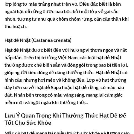
lớp lông tơ màu trắng nhạt trên vỏ. Điều đặc biệt là bên
ngoài
hạt dẻ rừng
được bao bọc bởi một lớp vỏ gai sắc
nhọn, tương tự như quả chôm chôm rừng, cần cẩn thận khi
thu hoạch.
Hạt dẻ Nhật (Castanea crenata)
Hạt dẻ Nhật
được biết đến với hương vị thơm ngon và rất
hấp dẫn. Trên thị trường Việt Nam, các loại
hạt dẻ Nhật
thường được chế biến sẵn và đóng gói trong bao bì tiện lợi,
giúp người tiêu dùng dễ dàng thưởng thức.
Hạt dẻ Nhật
có
hình cầu nhưng hơi méo và không đều. Lớp vỏ hạt thường
dày hơn so với
hạt dẻ
Sapa hoặc
hạt dẻ rừng
, có màu nâu
đất. Nhân bên trong có màu vàng sáng, mang lại cảm giác
mềm mại và ngọt ngào khi thưởng thức.
Lưu Ý Quan Trọng Khi Thưởng Thức Hạt Dẻ Để
Tốt Cho Sức Khỏe
Mặc dù
hạt dẻ
mang lại nhiều lợi ích sức khỏe và
lượng calo