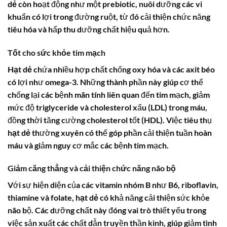
dẻ
còn hoạt động như một prebiotic, nuôi dưỡng các vi
khuẩn có lợi trong đường ruột, từ đó cải thiện chức năng
tiêu hóa và hấp thu dưỡng chất hiệu quả hơn.
Tốt cho sức khỏe tim mạch
Hạt dẻ
chứa nhiều hợp chất chống oxy hóa và các axit béo
có lợi như
omega-3
. Những thành phần này giúp cơ thể
chống lại các bệnh mãn tính liên quan đến tim mạch, giảm
mức độ triglyceride và cholesterol xấu (LDL) trong máu,
đồng thời tăng cường cholesterol tốt (HDL). Việc tiêu thụ
hạt dẻ
thường xuyên có thể góp phần cải thiện tuần hoàn
máu và giảm nguy cơ mắc các bệnh tim mạch.
Giảm căng thẳng và cải thiện chức năng não bộ
Với sự hiện diện của các vitamin nhóm B như B6, riboflavin,
thiamine và folate,
hạt dẻ
có khả năng cải thiện sức khỏe
não bộ. Các dưỡng chất này đóng vai trò thiết yếu trong
việc sản xuất các chất dẫn truyền thần kinh, giúp giảm tình