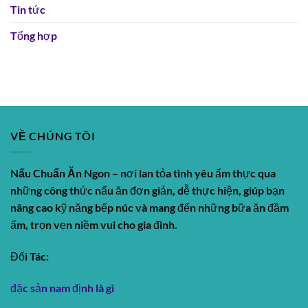
Tin tức
Tổng hợp
VỀ CHÚNG TÔI
Nấu Chuẩn Ăn Ngon
– nơi lan tỏa tình yêu ẩm thực qua
những công thức nấu ăn đơn giản, dễ thực hiện, giúp bạn
nâng cao kỹ năng bếp núc và mang đến những bữa ăn đầm
ấm, trọn vẹn niềm vui cho gia đình.
Đối Tác:
đặc sản nam định là gì