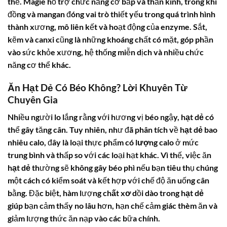
thể. Magiê hỗ trợ chức năng cơ bắp và thần kinh, trong khi
đồng và mangan đóng vai trò thiết yếu trong quá trình hình
thành xương, mô liên kết và hoạt động của enzyme. Sắt,
kẽm và canxi cũng là những khoáng chất có mặt, góp phần
vào sức khỏe xương, hệ thống miễn dịch và nhiều chức
năng cơ thể khác.
Ăn Hạt Dẻ Có Béo Không? Lời Khuyên Từ
Chuyên Gia
Nhiều người lo lắng rằng với hương vị béo ngậy,
hạt dẻ
có
thể gây tăng cân. Tuy nhiên, như đã phân tích về
hạt dẻ bao
nhiêu calo
, đây là loại thực phẩm có
lượng calo
ở mức
trung bình và thấp so với các loại hạt khác. Vì thế, việc ăn
hạt dẻ
thường sẽ không gây béo phì nếu bạn tiêu thụ chúng
một cách có kiểm soát và kết hợp với chế độ ăn uống cân
bằng. Đặc biệt, hàm lượng
chất xơ
dồi dào trong
hạt dẻ
giúp bạn cảm thấy no lâu hơn, hạn chế cảm giác thèm ăn và
giảm lượng thức ăn nạp vào các bữa chính.