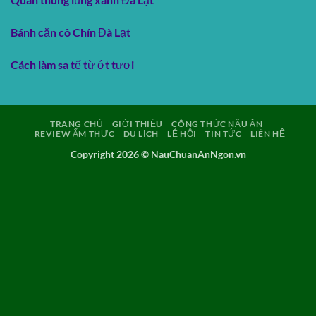
Bánh căn cô Chín Đà Lạt
Cách làm sa tế từ ớt tươi
TRANG CHỦ
GIỚI THIỆU
CÔNG THỨC NẤU ĂN
REVIEW ẨM THỰC
DU LỊCH
LỄ HỘI
TIN TỨC
LIÊN HỆ
Copyright 2026 ©
NauChuanAnNgon.vn