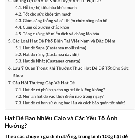
Những Lợi Ích Sức Khỏe Tuyệt Vời Từ Hạt Dẻ
Hỗ trợ hệ tiêu hóa khỏe mạnh
Tốt cho sức khỏe tim mạch
Giảm căng thẳng và cải thiện chức năng não bộ
Củng cố xương chắc khỏe
Tăng cường hệ miễn dịch và chống lão hóa
Các Loại Hạt Dẻ Phổ Biến Tại Việt Nam và Đặc Điểm
Hạt dẻ Sapa (Castanea mollissima)
Hạt dẻ rừng (Castanea davidii)
Hạt dẻ Nhật (Castanea crenata)
Lưu Ý Quan Trọng Khi Thưởng Thức Hạt Dẻ Để Tốt Cho Sức
Khỏe
Câu Hỏi Thường Gặp Về Hạt Dẻ
Hạt dẻ có phù hợp cho người ăn kiêng không?
Nên ăn hạt dẻ vào thời điểm nào trong ngày?
Hạt dẻ có hạn sử dụng bao lâu và cách bảo quản tốt nhất?
Hạt Dẻ Bao Nhiêu Calo và Các Yếu Tố Ảnh
Hưởng?
Theo các chuyên gia dinh dưỡng, trung bình 100g
hạt dẻ