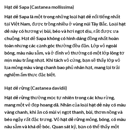
Hạt dẻ Sapa (Castanea mollissima)
Hạt dẻ Sapa
là một trong những loại
hạt dẻ
nổi tiếng nhất
tại Việt Nam, được trồng nhiều ở vùng núi Tây Bắc. Loại
hạt
dẻ
này có hương vị bùi, béo và hơi ngọt dịu, rất được ưa
chuộng. Hạt dẻ Sapa không có hình dáng đồng nhất hoàn
toàn nhưng các cạnh góc thường đều đặn. Lớp vỏ ngoài
bóng, màu nâu sẫm, và ở đỉnh vỏ thường có một lớp lông tơ
mịn màu trắng nhạt. Khi tách vỏ cứng, bạn sẽ thấy lớp vỏ
lụa mỏng màu vàng chanh bao phủ nhân hạt, mang lại trải
nghiệm ẩm thực đặc biệt.
Hạt dẻ rừng (Castanea davidii)
Hạt dẻ rừng
thường mọc tự nhiên trong các khu rừng,
mang một vẻ đẹp hoang dã. Nhân của loại
hạt dẻ
này có màu
vàng chanh, khi ăn có mùi vị ngọt thanh, bùi, thơm nồng và
béo ngậy rất đặc trưng. Vỏ
hạt dẻ rừng
mỏng, bóng, có màu
nâu sẫm và khá dễ bóc. Quan sát kỹ, bạn có thể thấy một