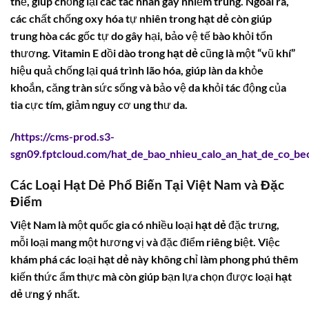
thể, giúp chống lại các tác nhân gây nhiễm trùng. Ngoài ra,
các chất chống oxy hóa tự nhiên trong
hạt dẻ
còn giúp
trung hòa các gốc tự do gây hại, bảo vệ tế bào khỏi tổn
thương.
Vitamin E
dồi dào trong
hạt dẻ
cũng là một “vũ khí”
hiệu quả chống lại quá trình lão hóa, giúp làn da khỏe
khoắn, căng tràn sức sống và bảo vệ da khỏi tác động của
tia cực tím, giảm nguy cơ ung thư da.
/
https://cms-prod.s3-
sgn09.fptcloud.com/hat_de_bao_nhieu_calo_an_hat_de_co_beo
Các Loại Hạt Dẻ Phổ Biến Tại Việt Nam và Đặc
Điểm
Việt Nam là một quốc gia có nhiều loại
hạt dẻ
đặc trưng,
mỗi loại mang một hương vị và đặc điểm riêng biệt. Việc
khám phá các loại
hạt dẻ
này không chỉ làm phong phú thêm
kiến thức ẩm thực mà còn giúp bạn lựa chọn được loại
hạt
dẻ
ưng ý nhất.