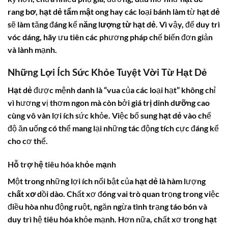
rang bơ
,
hạt dẻ tẩm mật ong
hay các loại bánh làm từ
hạt dẻ
sẽ làm tăng đáng kể
năng lượng từ hạt dẻ
. Vì vậy, để duy trì
vóc dáng, hãy ưu tiên các phương pháp chế biến đơn giản
và lành mạnh.
Những Lợi Ích Sức Khỏe Tuyệt Vời Từ Hạt Dẻ
Hạt dẻ
được mệnh danh là “vua của các loại hạt” không chỉ
vì hương vị thơm ngon mà còn bởi
giá trị dinh dưỡng
cao
cùng vô vàn lợi ích sức khỏe. Việc bổ sung
hạt dẻ
vào chế
độ ăn uống có thể mang lại những tác động tích cực đáng kể
cho cơ thể.
Hỗ trợ hệ tiêu hóa khỏe mạnh
Một trong những lợi ích nổi bật của
hạt dẻ
là hàm lượng
chất xơ
dồi dào. Chất xơ đóng vai trò quan trọng trong việc
điều hòa nhu động ruột, ngăn ngừa tình trạng táo bón và
duy trì hệ tiêu hóa khỏe mạnh. Hơn nữa, chất xơ trong
hạt