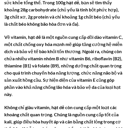
sức khỏe tổng thể. Trong 100g
hạt dẻ
, bạn sẽ tìm thấy
khoảng 28g carbohydrate (chủ yếu là tinh bột phức hợp),
3g chất xơ, 2g protein và chỉ khoảng 1g chất béo (chủ yếu
là chất béo không bão hòa đơn và đa).
Về vitamin,
hạt dẻ
là một nguồn cung cấp dồi dào
vitamin C
,
một chất chống oxy hóa mạnh mẽ giúp tăng cường hệ miễn
dịch và bảo vệ tế bào khỏi tổn thương. Ngoài ra, chúng còn
chứa nhiều vitamin nhóm B như
vitamin B6
, riboflavin (B2),
thiamine (B1) và folate (B9), những dưỡng chất quan trọng
cho quá trình chuyển hóa năng lượng, chức năng não bộ và
sản xuất hồng cầu. Sự hiện diện của
vitamin E
cũng góp
phần vào khả năng chống lão hóa và bảo vệ da của loại hạt
này.
Không chỉ giàu vitamin,
hạt dẻ
còn cung cấp một loạt các
khoáng chất quan trọng. Chúng là nguồn cung cấp tốt của
kali, giúp điều hòa huyết áp và cân bằng chất lỏng trong cơ