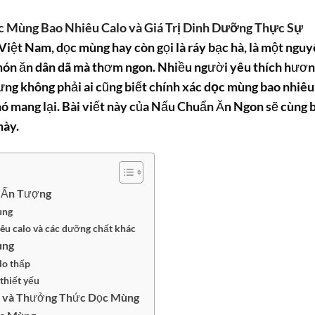
c Mùng Bao Nhiêu Calo và Giá Trị Dinh Dưỡng Thực Sự
Việt Nam, dọc mùng hay còn gọi là ráy bạc hà, là một ngu
 món ăn dân dã mà thơm ngon. Nhiều người yêu thích hươ
hưng không phải ai cũng biết chính xác
dọc mùng bao nhiêu
ó mang lại. Bài viết này của Nấu Chuẩn Ăn Ngon sẽ cùng 
này.
g Ấn Tượng
ùng
êu calo và các dưỡng chất khác
ùng
lo thấp
thiết yếu
n và Thưởng Thức Dọc Mùng