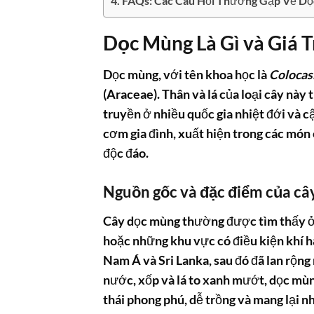
FAQs: Các Câu Hỏi Thường Gặp Về D
Dọc Mùng Là Gì và Giá 
Dọc mùng, với tên khoa học là
Colocas
(Araceae). Thân và lá của loại cây này
truyền ở nhiều quốc gia nhiệt đới và 
cơm gia đình, xuất hiện trong các món
độc đáo.
Nguồn gốc và đặc điểm của câ
Cây dọc mùng thường được tìm thấy ở 
hoặc những khu vực có điều kiện khí h
Nam Á và Sri Lanka, sau đó đã lan rộn
nước, xốp và lá to xanh mướt, dọc mùng
thái phong phú, dễ trồng và mang lại nh