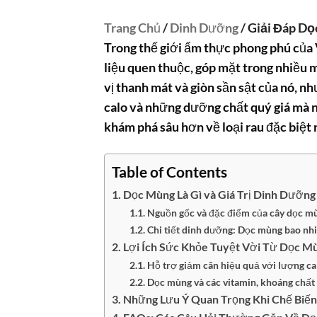
Trang Chủ
/
Dinh Dưỡng
/ Giải Đáp Dọ
Trong thế giới ẩm thực phong phú của 
liệu quen thuộc, góp mặt trong nhiều
vị thanh mát và giòn sần sật của nó, n
calo
và những dưỡng chất quý giá mà n
khám phá sâu hơn về loại rau đặc biệt 
Table of Contents
Dọc Mùng Là Gì và Giá Trị Dinh Dưỡn
Nguồn gốc và đặc điểm của cây dọc m
Chi tiết dinh dưỡng: Dọc mùng bao nhi
Lợi Ích Sức Khỏe Tuyệt Vời Từ Dọc M
Hỗ trợ giảm cân hiệu quả với lượng ca
Dọc mùng và các vitamin, khoáng chất 
Những Lưu Ý Quan Trọng Khi Chế Biế