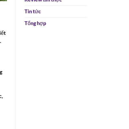
Tin tức
Tổng hợp
iết
.
g
c,