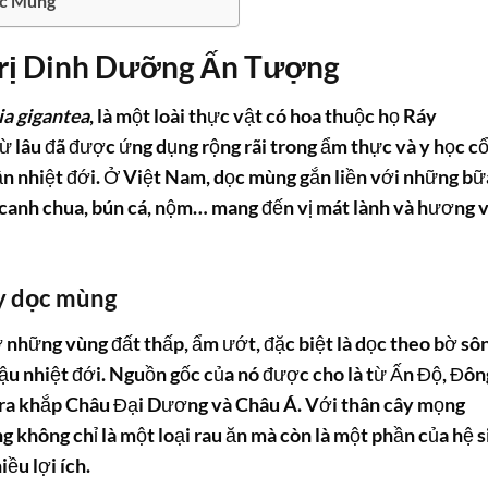
ọc Mùng
Trị Dinh Dưỡng Ấn Tượng
ia gigantea
, là một loài thực vật có hoa thuộc họ Ráy
 từ lâu đã được ứng dụng rộng rãi trong ẩm thực và y học c
cận nhiệt đới. Ở Việt Nam, dọc mùng gắn liền với những bữ
 canh chua, bún cá, nộm… mang đến vị mát lành và hương v
y dọc mùng
những vùng đất thấp, ẩm ướt, đặc biệt là dọc theo bờ sô
ậu nhiệt đới. Nguồn gốc của nó được cho là từ Ấn Độ, Đôn
g ra khắp Châu Đại Dương và Châu Á. Với thân cây mọng
 không chỉ là một loại rau ăn mà còn là một phần của hệ s
iều lợi ích.