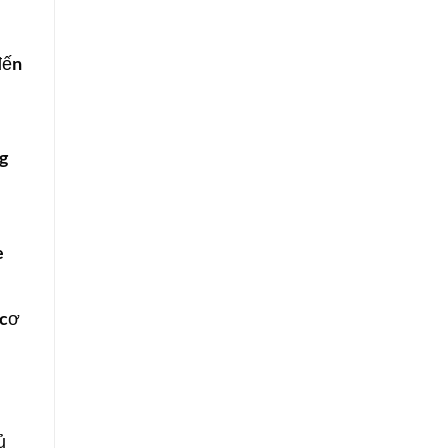
đến
g
e
 cơ
ủ