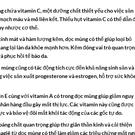
 chứa vitamin C, một dưỡng chất thiết yếu cho việc sản
 mạch máu và mô liên kết. Thiếu hụt vitamin C có thể dẫn 
uy nhược cơ thể.
ính mát và hàm lượng kẽm, dọc mùng có thể giúp loại bỏ
ng lại làn da khỏe mạnh hơn. Kẽm đóng vai trò quan trọn
à phục hồi tế bào da.
mùng cũng có tác động tích cực đến khả năng sinh sản và
ong việc sản xuất progesterone và estrogen, hỗ trợ sức khỏ
n E cùng với vitamin A có trong dọc mùng giúp giảm nguy
hân hàng đầu gây mất thị lực. Các vitamin này cũng được
lực và bảo vệ đôi mắt khỏi tác động của các gốc tự do.
áng chất quan trọng giúp thư giãn thần kinh và cải thiện
magiê từ dọc mùng có thể làm giảm các triệu chứng mất ng