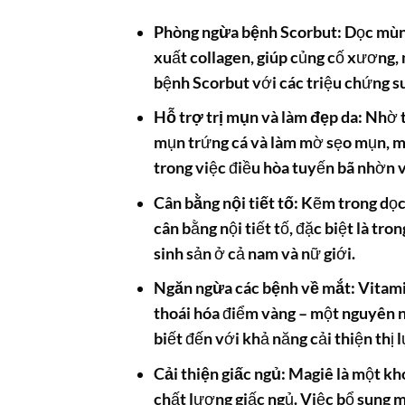
Phòng ngừa bệnh Scorbut:
Dọc mùng
xuất collagen, giúp củng cố xương,
bệnh Scorbut với các triệu chứng s
Hỗ trợ trị mụn và làm đẹp da:
Nhờ t
mụn trứng cá và làm mờ sẹo mụn, ma
trong việc điều hòa tuyến bã nhờn v
Cân bằng nội tiết tố:
Kẽm trong dọc 
cân bằng nội tiết tố, đặc biệt là tr
sinh sản ở cả nam và nữ giới.
Ngăn ngừa các bệnh về mắt:
Vitami
thoái hóa điểm vàng – một nguyên n
biết đến với khả năng cải thiện thị 
Cải thiện giấc ngủ:
Magiê là một kho
chất lượng giấc ngủ. Việc bổ sung 