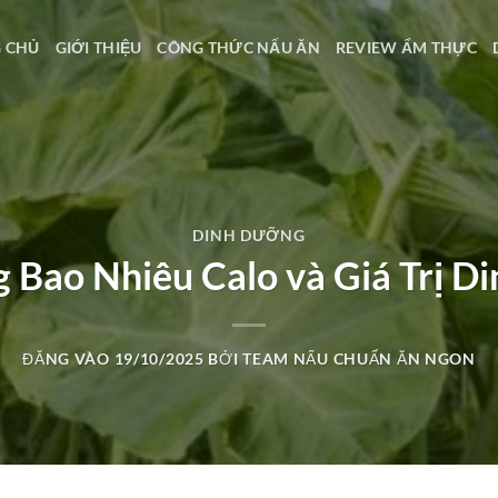
 CHỦ
GIỚI THIỆU
CÔNG THỨC NẤU ĂN
REVIEW ẨM THỰC
DINH DƯỠNG
 Bao Nhiêu Calo và Giá Trị 
ĐĂNG VÀO
19/10/2025
BỞI
TEAM NẤU CHUẨN ĂN NGON