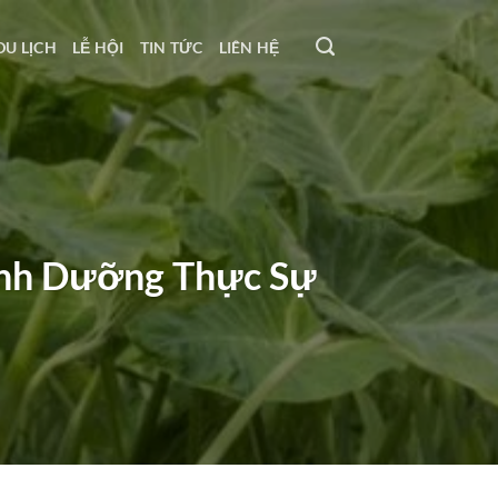
DU LỊCH
LỄ HỘI
TIN TỨC
LIÊN HỆ
Dinh Dưỡng Thực Sự