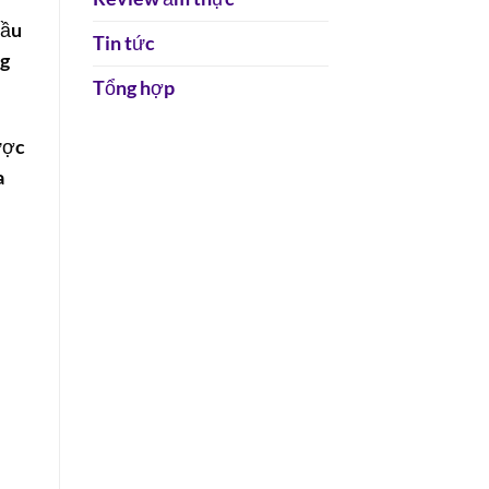
cầu
Tin tức
ng
Tổng hợp
ược
a