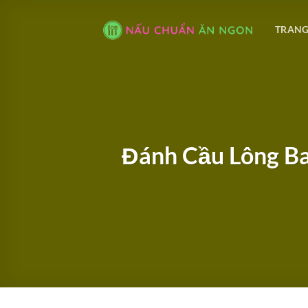
Bỏ
qua
TRANG
nội
dung
Đánh Cầu Lông Ba