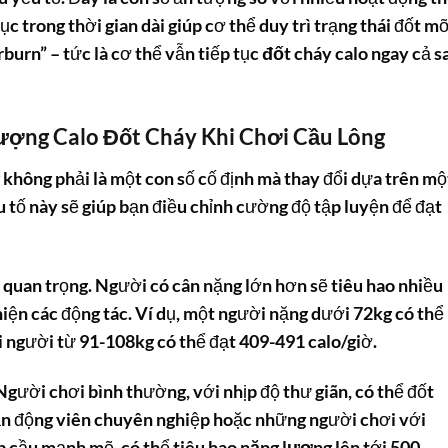
ục trong thời gian dài giúp cơ thể duy trì trạng thái đốt mỡ
burn” – tức là cơ thể vẫn tiếp tục
đốt cháy calo
ngay cả s
ợng Calo Đốt Cháy Khi Chơi Cầu Lông
không phải là một con số cố định mà thay đổi dựa trên mộ
u tố này sẽ giúp bạn điều chỉnh cường độ tập luyện để đạt
 quan trọng. Người có cân nặng lớn hơn sẽ tiêu hao nhiều
iện các động tác. Ví dụ, một người nặng dưới 72kg có thể
i người từ 91-108kg có thể đạt 409-491 calo/giờ.
 Người chơi bình thường, với nhịp độ thư giãn, có thể đốt
vận động viên chuyên nghiệp hoặc những người chơi với
ập cầu mạnh mẽ, có thể
tiêu hao năng lượng
lên tới 500