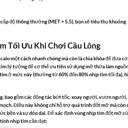
 cấp độ thông thường (MET = 5.5), bạn sẽ tiêu thụ khoảng
m Tối Ưu Khi Chơi Cầu Lông
 calo
một cách nhanh chóng mà còn là chìa khóa để đưa cơ
 tim lý tưởng để cơ thể ưu tiên sử dụng mỡ thừa làm nguồ
 tim ở mức này (thường từ 60% đến 80% nhịp tim tối đa), h
ng, bao gồm các động tác bứt tốc, xoay người, vươn người,
mạch. Điều này không chỉ hỗ trợ quá trình đốt mỡ mà còn 
sức bền và sự dẻo dai. Để xác định vùng nhịp tim đốt mỡ c
ính nhịp tim cần đạt: