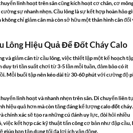
chuyển linh hoạt trên sân cũng kích hoạt cơ chân, cơ môn
 cường sự nhanh nhẹn. Cầu lông là sự kết hợp hoàn hảo g
n không chỉ giảm cân mà còn sở hữu một thân hình cân đối
u Lông Hiệu Quả Để Đốt Cháy Calo
ng
và giảm cân từ cầu lông, việc thiết lập một kế hoạch tậ
n duy trì tần suất chơi từ 3-5 lần mỗi tuần, đảm bảo có ít
ồi. Mỗi buổi tập nên kéo dài từ 30-60 phút với cường độ 
 chuyển linh hoạt và nhanh nhẹn trên sân. Di chuyển liên t
ánh hiệu quả hơn mà còn tăng đáng kể lượng
calo đốt cháy
 chính xác sẽ tạo ra những cú đánh uy lực, đòi hỏi nhiều
, việc kết hợp các kỹ thuật tấn công cơ bản như đập cầu,
ẽ giúp bạn tận dụng tối đa lợi ích vận động.