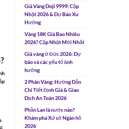
Giá Vàng Doji 9999: Cập
Nhật 2026 & Dự Báo Xu
Hướng
Vàng 18K Giá Bao Nhiêu
2026? Cập Nhật Mới Nhất
Giá vàng ở Đức 2026: Dự
o?
báo và các yếu tố ảnh
hưởng
inh
bắp
2 Phân Vàng: Hướng Dẫn
Chi Tiết Định Giá & Giao
Dịch An Toàn 2026
Phần Lan là nước nào?
Khám phá Xứ sở Ngàn hồ
o
2026
hể