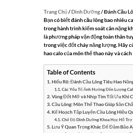
Trang Chủ
/
Dinh Dưỡng
/ Đánh Cầu Lô
Bạn có biết
đánh cầu lông bao nhiêu ca
trong hành trình kiểm soát cân nặng kh
là phương pháp vận động toàn thân tuyệ
trong việc đốt cháy năng lượng. Hãy 
hao calo của môn thể thao này và cách
Table of Contents
Hiểu Rõ: Đánh Cầu Lông Tiêu Hao Nă
Các Yếu Tố Ảnh Hưởng Đến Lượng Cal
Vùng Đốt Mỡ và Nhịp Tim Tối Ưu Khi 
Cầu Lông: Môn Thể Thao Giúp Săn Chắ
Kế Hoạch Tập Luyện Cầu Lông Hiệu Q
Chế Độ Dinh Dưỡng Khoa Học Hỗ Trợ
Lưu Ý Quan Trọng Khác Để Đảm Bảo A