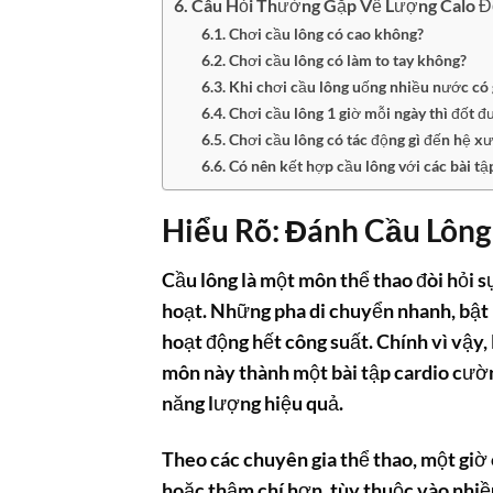
Câu Hỏi Thường Gặp Về Lượng Calo Đ
Chơi cầu lông có cao không?
Chơi cầu lông có làm to tay không?
Khi chơi cầu lông uống nhiều nước có
Chơi cầu lông 1 giờ mỗi ngày thì đốt đ
Chơi cầu lông có tác động gì đến hệ 
Có nên kết hợp cầu lông với các bài tậ
Hiểu Rõ: Đánh Cầu Lôn
Cầu lông là một môn thể thao đòi hỏi s
hoạt. Những pha di chuyển nhanh, bật 
hoạt động hết công suất. Chính vì vậy
môn này thành một bài tập cardio cườn
năng lượng hiệu quả.
Theo các chuyên gia thể thao, một giờ 
hoặc thậm chí hơn, tùy thuộc vào nhiều