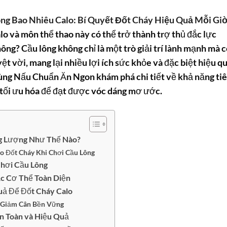
ng Bao Nhiêu Calo: Bí Quyết Đốt Cháy Hiệu Quả Mỗi Gi
lo
và môn thể thao này có thể trở thành trợ thủ đắc lực
ông? Cầu lông không chỉ là một trò giải trí lành mạnh mà 
t vời, mang lại nhiều lợi ích sức khỏe và đặc biệt hiệu q
cùng Nấu Chuẩn Ăn Ngon khám phá chi tiết về khả năng ti
 tối ưu hóa để đạt được vóc dáng mơ ước.
ng Lượng Như Thế Nào?
o Đốt Cháy Khi Chơi Cầu Lông
Chơi Cầu Lông
c Cơ Thể Toàn Diện
uả Để Đốt Cháy Calo
 Giảm Cân Bền Vững
n Toàn và Hiệu Quả