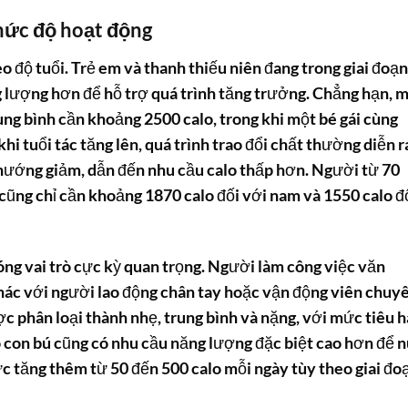
 mức độ hoạt động
o độ tuổi. Trẻ em và thanh thiếu niên đang trong giai đoạn
 lượng hơn để hỗ trợ quá trình tăng trưởng. Chẳng hạn, 
ung bình cần khoảng 2500 calo, trong khi một bé gái cùng
hi tuổi tác tăng lên, quá trình trao đổi chất thường diễn r
hướng giảm, dẫn đến nhu cầu calo thấp hơn. Người từ 70
 cũng chỉ cần khoảng 1870 calo đối với nam và 1550 calo đ
óng vai trò cực kỳ quan trọng. Người làm công việc văn
khác với người lao động chân tay hoặc vận động viên chuy
c phân loại thành nhẹ, trung bình và nặng, với mức tiêu 
o con bú cũng có nhu cầu năng lượng đặc biệt cao hơn để n
c tăng thêm từ 50 đến 500 calo mỗi ngày tùy theo giai đo