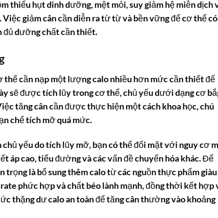
m thiếu hụt dinh dưỡng, mệt mỏi, suy giảm hệ miễn dịch 
Việc giảm cân cần diễn ra từ từ và bền vững để cơ thể có
n đủ dưỡng chất cần thiết.
g
cơ thể cần nạp một lượng calo nhiều hơn mức cần thiết để
ày sẽ được tích lũy trong cơ thể, chủ yếu dưới dạng cơ b
Việc tăng cân cần được thực hiện một cách khoa học, chú
hạn chế tích mỡ quá mức.
à chủ yếu do tích lũy mỡ, bạn có thể đối mặt với nguy cơ 
yết áp cao, tiểu đường và các vấn đề chuyển hóa khác. Để
n trọng là bổ sung thêm calo từ các nguồn thực phẩm giàu
rate phức hợp và chất béo lành mạnh, đồng thời kết hợp 
ức thặng dư calo an toàn để tăng cân thường vào khoảng