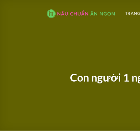
Bỏ
qua
TRANG
nội
dung
Con người 1 ng