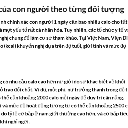
 của con người theo từng đối tượng
ịnh chính xác
con người 1 ngày cần bao nhiêu calo
cho tất
 một yếu tố rất cá nhân hóa. Tuy nhiên, các tổ chức y tế v
ghị chung để làm cơ sở tham khảo. Tại Việt Nam, Viện D
o (kcal) khuyến nghị dựa trên độ tuổi, giới tính và mức độ
 có nhu cầu calo cao hơn nữ giới do sự khác biệt về khối
 trao đổi chất. Ví dụ, một phụ nữ trưởng thành trong độ t
 thể cần khoảng 2000 calo mỗi ngày để duy trì cân nặng.
ổi và mức độ hoạt động tương tự có thể cần khoảng 2500 c
à do tỷ lệ cơ bắp ở nam giới thường cao hơn, và cơ bắp tiê
hi nghỉ ngơi.