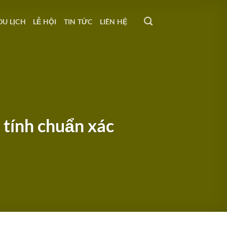
DU LỊCH
LỄ HỘI
TIN TỨC
LIÊN HỆ
 tính chuẩn xác