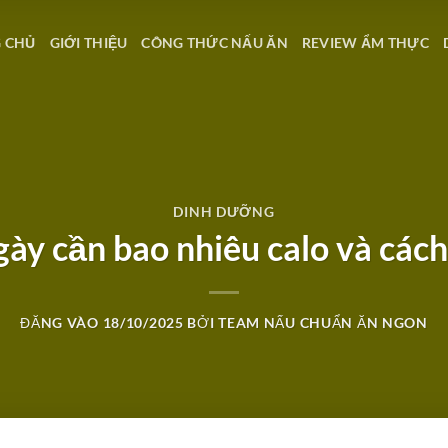
 CHỦ
GIỚI THIỆU
CÔNG THỨC NẤU ĂN
REVIEW ẨM THỰC
DINH DƯỠNG
ày cần bao nhiêu calo và cách
ĐĂNG VÀO
18/10/2025
BỞI
TEAM NẤU CHUẨN ĂN NGON