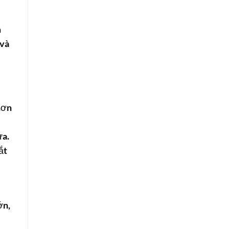
m
 và
hơn
ừa.
ắt
ớn,