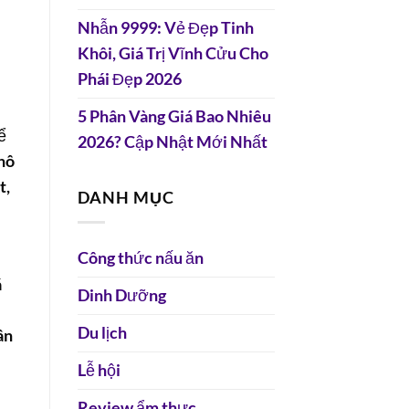
Nhẫn 9999: Vẻ Đẹp Tinh
Khôi, Giá Trị Vĩnh Cửu Cho
Phái Đẹp 2026
5 Phân Vàng Giá Bao Nhiêu
ể
2026? Cập Nhật Mới Nhất
hô
t,
DANH MỤC
Công thức nấu ăn
á
Dinh Dưỡng
Du lịch
ân
Lễ hội
Review ẩm thực