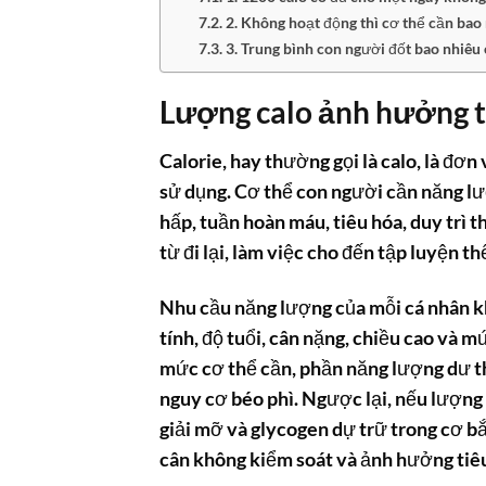
2. Không hoạt động thì cơ thể cần bao 
3. Trung bình con người đốt bao nhiêu
Lượng calo ảnh hưởng t
Calorie, hay thường gọi là calo, là đơ
sử dụng. Cơ thể con người cần năng lư
hấp, tuần hoàn máu, tiêu hóa, duy trì th
từ đi lại, làm việc cho đến tập luyện t
Nhu cầu năng lượng của mỗi cá nhân k
tính, độ tuổi, cân nặng, chiều cao và 
mức cơ thể cần, phần năng lượng dư t
nguy cơ béo phì. Ngược lại, nếu lượng 
giải mỡ và glycogen dự trữ trong cơ b
cân không kiểm soát và ảnh hưởng tiêu