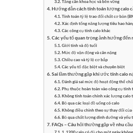
Tăng cân khoa học và bền vững
Hướng dẫn cách tính toán lượng calo c
Tính toán tỷ lệ trao đổi chất cơ bản (
Xác định tổng năng lượng tiêu hao hàn
Các công cụ tính calo khác
Các yếu tố quan trọng ảnh hưởng đến n
Giới tính và độ tuổi
Mức độ vận động và cân nặng
Chiều cao và tỷ lệ cơ bắp
Các yếu tố đặc biệt và chuyên biệt
Sai lầm thường gặp khi ước tính calo n
Đánh giá sai mức độ hoạt động thể chấ
Phụ thuộc hoàn toàn vào công cụ tính 
Không tính toán chính xác lượng calo
Bỏ qua các loại đồ uống có calo
Không điều chỉnh theo sự thay đổi của
Bỏ qua chất lượng dinh dưỡng và yếu t
FAQs – Câu hỏi thường gặp về nhu cầu
1. 1200 calo có đủ cho một ngày không