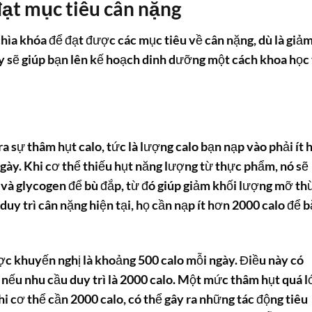
ạt mục tiêu cân nặng
chìa khóa để đạt được các mục tiêu về cân nặng, dù là giả
ày sẽ giúp bạn lên kế hoạch dinh dưỡng một cách khoa học
ra sự thâm hụt calo, tức là lượng calo bạn nạp vào phải ít 
ngày. Khi cơ thể thiếu hụt năng lượng từ thực phẩm, nó sẽ
và glycogen để bù đắp, từ đó giúp giảm khối lượng mỡ th
uy trì cân nặng hiện tại, họ cần nạp ít hơn 2000 calo để b
c khuyến nghị là khoảng 500 calo mỗi ngày. Điều này có
 nếu nhu cầu duy trì là 2000 calo. Một mức thâm hụt quá l
hi cơ thể cần 2000 calo, có thể gây ra những tác động tiêu