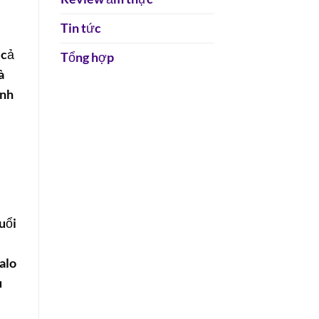
Tin tức
 cả
Tổng hợp
à
inh
uổi
alo
u