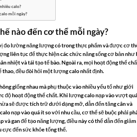
nhiêu calo?
 calo mỗi ngày?
hế nào đến cơ thể mỗi ngày?
n vị đo lường năng lượng có trong thực phẩm và được cơ th
ợng liên tục để thực hiện các chức năng sống cơ bản như 
ân nhiệt và tái tạo tế bào. Ngoài ra, mọi hoạt động thể chấ
hể thao, đều đòi hỏi một lượng calo nhất định.
hông giống nhau mà phụ thuộc vào nhiều yếu tố như giới
mức độ hoạt động thể chất. Khi lượng calo nạp vào vượt qu
hừa sẽ được tích trữ dưới dạng mỡ, dẫn đến tăng cân và
calo nạp vào quá ít so với nhu cầu, cơ thể sẽ buộc phải ph
ắp và gan để tạo năng lượng, điều này có thể dẫn đến giảm
 cực đến sức khỏe tổng thể.