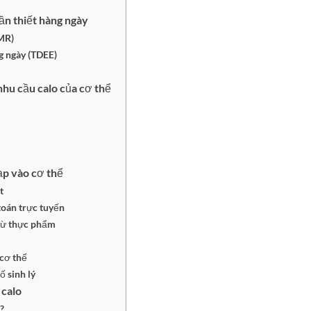
ần thiết hàng ngày
BMR)
g ngày (TDEE)
hu cầu calo của cơ thể
ạp vào cơ thể
t
toán trực tuyến
 từ thực phẩm
 cơ thể
ố sinh lý
 calo
?