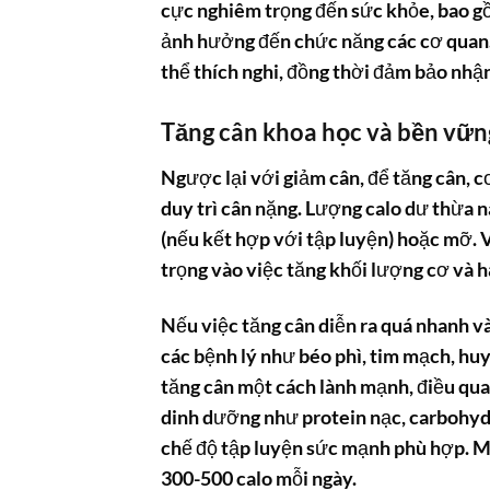
cực nghiêm trọng đến sức khỏe, bao gồ
ảnh hưởng đến chức năng các cơ quan. 
thể thích nghi, đồng thời đảm bảo nhậ
Tăng cân khoa học và bền vữn
Ngược lại với giảm cân, để tăng cân, 
duy trì cân nặng. Lượng calo dư thừa n
(nếu kết hợp với tập luyện) hoặc mỡ. 
trọng vào việc tăng khối lượng cơ và 
Nếu việc tăng cân diễn ra quá nhanh v
các bệnh lý như béo phì, tim mạch, hu
tăng cân một cách lành mạnh, điều qua
dinh dưỡng như protein nạc, carbohyd
chế độ tập luyện sức mạnh phù hợp. M
300-500 calo mỗi ngày.