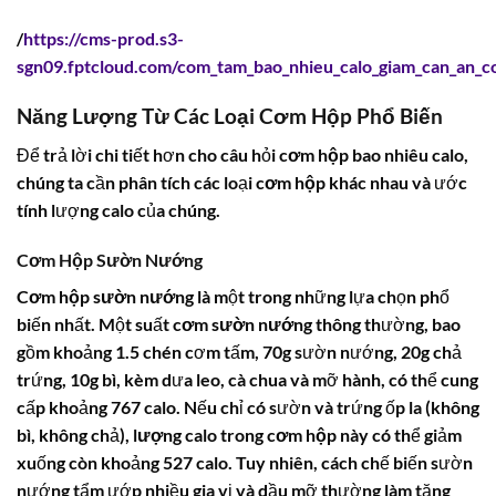
/
https://cms-prod.s3-
sgn09.fptcloud.com/com_tam_bao_nhieu_calo_giam_can_an_
Năng Lượng Từ Các Loại Cơm Hộp Phổ Biến
Để trả lời chi tiết hơn cho câu hỏi
cơm hộp bao nhiêu calo
,
chúng ta cần phân tích các loại
cơm hộp
khác nhau và ước
tính lượng calo của chúng.
Cơm Hộp Sườn Nướng
Cơm hộp sườn nướng
là một trong những lựa chọn phổ
biến nhất. Một suất
cơm sườn nướng
thông thường, bao
gồm khoảng 1.5 chén cơm tấm, 70g sườn nướng, 20g chả
trứng, 10g bì, kèm dưa leo, cà chua và mỡ hành, có thể cung
cấp khoảng 767 calo. Nếu chỉ có sườn và trứng ốp la (không
bì, không chả),
lượng calo trong cơm hộp
này có thể giảm
xuống còn khoảng 527 calo. Tuy nhiên, cách chế biến sườn
nướng tẩm ướp nhiều gia vị và dầu mỡ thường làm tăng