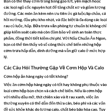
Bạn có thể thay cơm trắng bằng gạo lứt,
yến mạch
hoặc
các loại ngũ cốc nguyên hạt để tăng chất xơ và giảm lượng
đường. Các món ăn kèm nên ưu tiên ức gà luộc/áp chảo, cá
hồi nướng, đậu phụ kho nhạt, và đặc biệt là đa dạng các loại
rau củ luộc, hấp.
Bữa trưa văn phòng
tự chuẩn bị không chỉ
giúp kiểm soát calo mà còn đảm bảo vệ sinh an toàn thực
phẩm, đồng thời tiết kiệm chi phí. Với Nấu Chuẩn Ăn Ngon,
bạn có thể tìm thấy vô số công thức chế biến những
hộp
cơm trưa
hấp dẫn, dinh dưỡng mà vẫn giữ
calo
ở mức hợp
lý.
Các Câu Hỏi Thường Gặp Về Cơm Hộp Và Calo
Cơm hộp ăn hàng ngày có tốt không?
Việc ăn
cơm hộp
hàng ngày có tốt hay không phụ thuộc vào
loại
cơm hộp
bạn chọn và cách chế biến. Nếu là
cơm hộp
với nhiều dầu mỡ, thịt chiên xào và ít rau xanh, việc ăn
thường xuyên có thể dẫn đến thừa cân, béo phì và các vấn
đề sức khỏe khác do lượng calo, chất béo bão hòa cao. Tuy