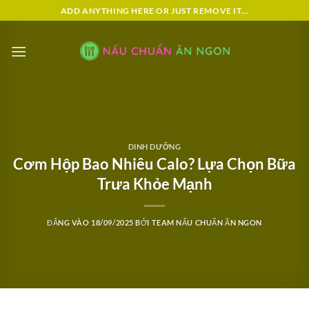
Bỏ
ADD ANYTHING HERE OR JUST REMOVE IT...
qua
nội
dung
DINH DƯỠNG
Cơm Hộp Bao Nhiêu Calo? Lựa Chọn Bữa
Trưa Khỏe Mạnh
ĐĂNG VÀO
18/09/2025
BỞI
TEAM NẤU CHUẨN ĂN NGON