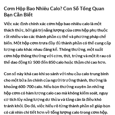
Cơm Hộp Bao Nhiêu Calo? Con Số Tổng Quan
Bạn Cần Biết
Việc xác định chính xác
cơm hộp bao nhiêu calo
là một
thách thức, bởi
giá trị năng lượng của cơm hộp
phụ thuộc
rất nhiều vào các thành phần cụ thể và phương pháp chế
biến. Một
hộp cơm trưa
đầy đủ thành phần có thể cung cấp
lượng calo khác nhau đáng kể. Thông thường, một suất
cơm hộp
thông thường với cơm, thịt, trứng và một ít rau có
thể dao động từ 500 đến 850 calo hoặc thậm chí cao hơn.
Con số này khá cao khi so sánh với nhu cầu calo trung bình
cho một bữa ăn chính của người trưởng thành, thường là
khoảng 600-700 calo. Nếu bạn thường xuyên ăn những
hộp cơm
có hàm lượng calo cao mà không kiểm soát, nguy
cơ tích lũy năng lượng dư thừa và tăng cân là điều khó
tránh khỏi. Do đó, việc hiểu rõ từng thành phần sẽ giúp bạn
có cái nhìn chi tiết hơn về
tổng lượng calo trong cơm hộp
.