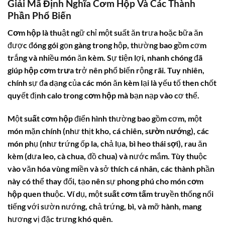
Giải Mã Định Nghĩa Cơm Hộp Và Các Thành
Phần Phổ Biến
Cơm hộp
là thuật ngữ chỉ một suất ăn trưa hoặc bữa ăn
được đóng gói gọn gàng trong hộp, thường bao gồm cơm
trắng và nhiều món ăn kèm. Sự tiện lợi, nhanh chóng đã
giúp
hộp cơm trưa
trở nên phổ biến rộng rãi. Tuy nhiên,
chính sự đa dạng của các món ăn kèm lại là yếu tố then chốt
quyết định
calo trong cơm hộp
mà bạn nạp vào cơ thể.
Một
suất cơm hộp
điển hình thường bao gồm cơm, một
món mặn chính (như thịt kho, cá chiên,
sườn nướng
), các
món phụ (như trứng ốp la, chả lụa,
bì heo thái sợi
), rau ăn
kèm (dưa leo, cà chua, đồ chua) và nước mắm. Tùy thuộc
vào văn hóa vùng miền và sở thích cá nhân, các thành phần
này có thể thay đổi, tạo nên sự phong phú cho món
cơm
hộp
quen thuộc. Ví dụ, một
suất cơm tấm
truyền thống nổi
tiếng với sườn nướng, chả trứng, bì, và mỡ hành, mang
hương vị đặc trưng khó quên.