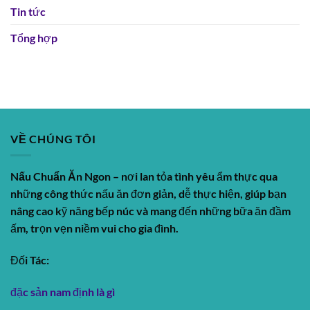
Tin tức
Tổng hợp
VỀ CHÚNG TÔI
Nấu Chuẩn Ăn Ngon
– nơi lan tỏa tình yêu ẩm thực qua
những công thức nấu ăn đơn giản, dễ thực hiện, giúp bạn
nâng cao kỹ năng bếp núc và mang đến những bữa ăn đầm
ấm, trọn vẹn niềm vui cho gia đình.
Đối Tác:
đặc sản nam định là gì