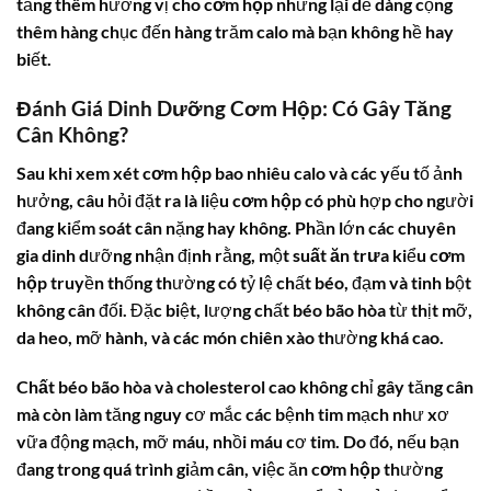
tăng thêm hương vị cho
cơm hộp
nhưng lại dễ dàng cộng
thêm hàng chục đến hàng trăm calo mà bạn không hề hay
biết.
Đánh Giá Dinh Dưỡng Cơm Hộp: Có Gây Tăng
Cân Không?
Sau khi xem xét
cơm hộp bao nhiêu calo
và các yếu tố ảnh
hưởng, câu hỏi đặt ra là liệu
cơm hộp
có phù hợp cho người
đang kiểm soát cân nặng hay không. Phần lớn các chuyên
gia dinh dưỡng nhận định rằng, một
suất ăn trưa
kiểu
cơm
hộp
truyền thống thường có tỷ lệ chất béo, đạm và tinh bột
không cân đối. Đặc biệt, lượng chất béo bão hòa từ thịt mỡ,
da heo, mỡ hành, và các món chiên xào thường khá cao.
Chất béo bão hòa
và
cholesterol cao
không chỉ gây tăng cân
mà còn làm tăng nguy cơ mắc các bệnh tim mạch như xơ
vữa động mạch, mỡ máu, nhồi máu cơ tim. Do đó, nếu bạn
đang trong quá trình giảm cân, việc ăn
cơm hộp
thường