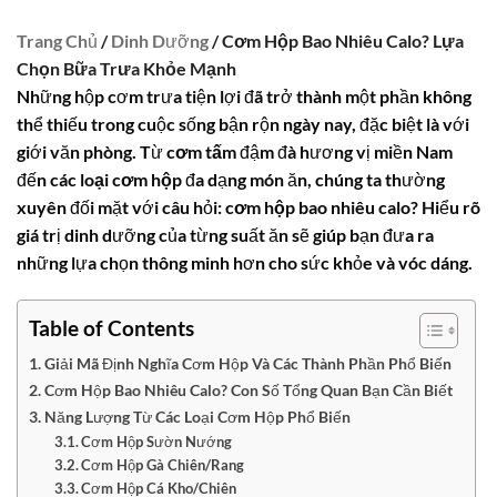
Trang Chủ
/
Dinh Dưỡng
/ Cơm Hộp Bao Nhiêu Calo? Lựa
Chọn Bữa Trưa Khỏe Mạnh
Những hộp cơm trưa tiện lợi đã trở thành một phần không
thể thiếu trong cuộc sống bận rộn ngày nay, đặc biệt là với
giới văn phòng. Từ
cơm tấm
đậm đà hương vị miền Nam
đến
các loại cơm hộp
đa dạng món ăn, chúng ta thường
xuyên đối mặt với câu hỏi:
cơm hộp bao nhiêu calo
? Hiểu rõ
giá trị dinh dưỡng của từng suất ăn sẽ giúp bạn đưa ra
những lựa chọn thông minh hơn cho sức khỏe và vóc dáng.
Table of Contents
Giải Mã Định Nghĩa Cơm Hộp Và Các Thành Phần Phổ Biến
Cơm Hộp Bao Nhiêu Calo? Con Số Tổng Quan Bạn Cần Biết
Năng Lượng Từ Các Loại Cơm Hộp Phổ Biến
Cơm Hộp Sườn Nướng
Cơm Hộp Gà Chiên/Rang
Cơm Hộp Cá Kho/Chiên