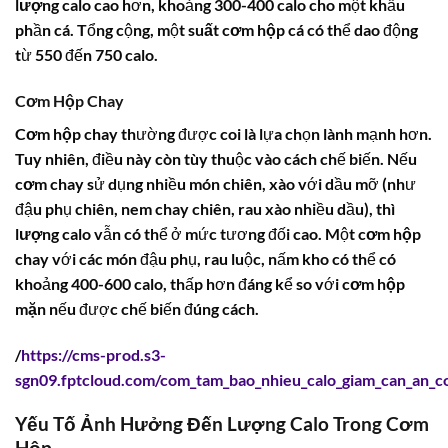
lượng calo
cao hơn, khoảng 300-400 calo cho một khẩu
phần cá. Tổng cộng, một
suất cơm hộp cá
có thể dao động
từ 550 đến 750 calo.
Cơm Hộp Chay
Cơm hộp chay
thường được coi là lựa chọn lành mạnh hơn.
Tuy nhiên, điều này còn tùy thuộc vào cách chế biến. Nếu
cơm chay
sử dụng nhiều món chiên, xào với dầu mỡ (như
đậu phụ chiên, nem chay chiên, rau xào nhiều dầu), thì
lượng calo
vẫn có thể ở mức tương đối cao. Một
cơm hộp
chay
với các món đậu phụ, rau luộc, nấm kho có thể có
khoảng 400-600 calo, thấp hơn đáng kể so với
cơm hộp
mặn
nếu được chế biến đúng cách.
/
https://cms-prod.s3-
sgn09.fptcloud.com/com_tam_bao_nhieu_calo_giam_can_an_
Yếu Tố Ảnh Hưởng Đến Lượng Calo Trong Cơm
Hộp