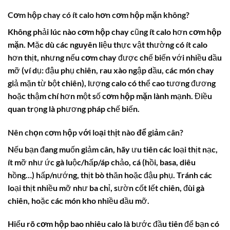
Cơm hộp chay có ít calo hơn cơm hộp mặn không?
Không phải lúc nào
cơm hộp chay
cũng ít calo hơn
cơm hộp
mặn
. Mặc dù các nguyên liệu thực vật thường có ít calo
hơn thịt, nhưng nếu
cơm chay
được chế biến với nhiều dầu
mỡ (ví dụ: đậu phụ chiên, rau xào ngập dầu, các món chay
giả mặn từ bột chiên), lượng calo có thể cao tương đương
hoặc thậm chí hơn một số
cơm hộp mặn
lành mạnh. Điều
quan trọng là phương pháp chế biến.
Nên chọn cơm hộp với loại thịt nào để giảm cân?
Nếu bạn đang muốn giảm cân, hãy ưu tiên các loại thịt nạc,
ít mỡ như ức gà luộc/hấp/áp chảo, cá (hồi, basa, diêu
hồng…) hấp/nướng, thịt bò thăn hoặc đậu phụ. Tránh các
loại thịt nhiều mỡ như ba chỉ, sườn cốt lết chiên, đùi gà
chiên, hoặc các món kho nhiều dầu mỡ.
Hiểu rõ
cơm hộp bao nhiêu calo
là bước đầu tiên để bạn có