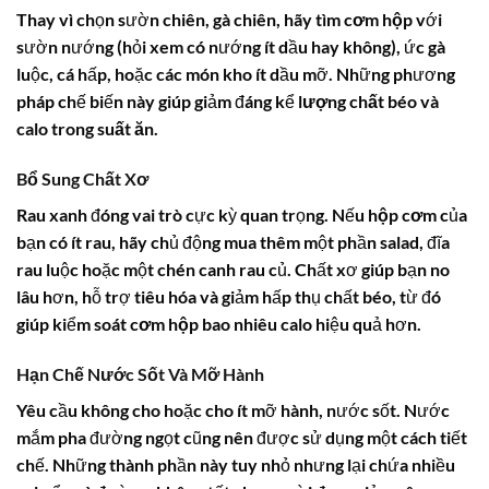
Thay vì chọn sườn chiên, gà chiên, hãy tìm
cơm hộp
với
sườn nướng (hỏi xem có nướng ít dầu hay không), ức gà
luộc, cá hấp, hoặc các món kho ít dầu mỡ. Những phương
pháp chế biến này giúp giảm đáng kể
lượng chất béo
và
calo trong suất ăn
.
Bổ Sung Chất Xơ
Rau xanh đóng vai trò cực kỳ quan trọng. Nếu
hộp cơm
của
bạn có ít rau, hãy chủ động mua thêm một phần salad, đĩa
rau luộc hoặc một chén canh rau củ. Chất xơ giúp bạn no
lâu hơn, hỗ trợ tiêu hóa và giảm hấp thụ chất béo, từ đó
giúp kiểm soát
cơm hộp bao nhiêu calo
hiệu quả hơn.
Hạn Chế Nước Sốt Và Mỡ Hành
Yêu cầu không cho hoặc cho ít mỡ hành, nước sốt. Nước
mắm pha đường ngọt cũng nên được sử dụng một cách tiết
chế. Những thành phần này tuy nhỏ nhưng lại chứa nhiều