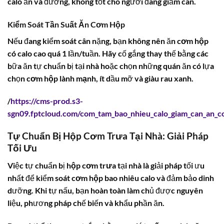
calo ẩn và đường, không tốt cho người đang giảm cân.
Kiểm Soát Tần Suất Ăn Cơm Hộp
Nếu đang kiểm soát cân nặng, bạn không nên ăn
cơm hộp
có calo cao quá 1 lần/tuần. Hãy cố gắng thay thế bằng các
bữa ăn tự chuẩn bị tại nhà hoặc chọn những quán ăn có lựa
chọn
cơm hộp lành mạnh
, ít dầu mỡ và giàu rau xanh.
/
https://cms-prod.s3-
sgn09.fptcloud.com/com_tam_bao_nhieu_calo_giam_can_an_
Tự Chuẩn Bị Hộp Cơm Trưa Tại Nhà: Giải Pháp
Tối Ưu
Việc tự chuẩn bị
hộp cơm trưa
tại nhà là giải pháp tối ưu
nhất để kiểm soát
cơm hộp bao nhiêu calo
và đảm bảo dinh
dưỡng. Khi tự nấu, bạn hoàn toàn làm chủ được nguyên
liệu, phương pháp chế biến và khẩu phần ăn.