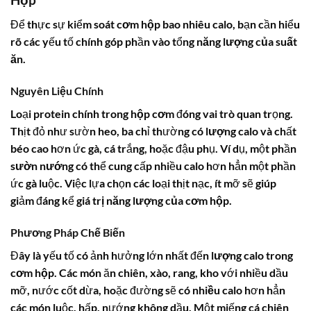
Để thực sự kiểm soát
cơm hộp bao nhiêu calo
, bạn cần hiểu
rõ các yếu tố chính góp phần vào tổng
năng lượng của suất
ăn
.
Nguyên Liệu Chính
Loại protein chính trong
hộp cơm
đóng vai trò quan trọng.
Thịt đỏ như sườn heo, ba chỉ thường có
lượng calo
và chất
béo cao hơn ức gà, cá trắng, hoặc đậu phụ. Ví dụ, một phần
sườn nướng
có thể cung cấp nhiều calo hơn hẳn một phần
ức gà luộc. Việc lựa chọn các loại thịt nạc, ít mỡ sẽ giúp
giảm đáng kể
giá trị năng lượng của cơm hộp
.
Phương Pháp Chế Biến
Đây là yếu tố có ảnh hưởng lớn nhất đến
lượng calo trong
cơm hộp
. Các món ăn chiên, xào, rang, kho với nhiều dầu
mỡ, nước cốt dừa, hoặc đường sẽ có
nhiều calo
hơn hẳn
các món luộc, hấp, nướng không dầu. Một miếng cá chiên