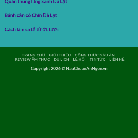
Quán thung lũng xanh Đà Lạt
Bánh căn cô Chín Đà Lạt
Cách làm sa tế từ ớt tươi
TRANG CHỦ
GIỚI THIỆU
CÔNG THỨC NẤU ĂN
REVIEW ẨM THỰC
DU LỊCH
LỄ HỘI
TIN TỨC
LIÊN HỆ
Copyright 2026 ©
NauChuanAnNgon.vn