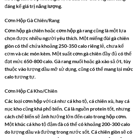
đáng kể
giá trị năng lượng
.
Cơm Hộp Gà Chiên/Rang
Cơm hộp gà chiên
hoặc
cơm hộp gà rang
cũng là một lựa
chọn được nhiều người yêu thích. Một miếng đùi gà chiên
giòn có thể chứa khoảng 250-350 calo riêng lẻ, chưa kể
cơm và các món kèm. Một suất
cơm gà chiên
đầy đủ có thể
đạt mức 650-800 calo. Gà rang muối hoặc gà xào sả ớt, tùy
thuộc vào lượng dầu mỡ sử dụng, cũng có thể mang lại
mức
calo
tương tự.
Cơm Hộp Cá Kho/Chiên
Các loại
cơm hộp
với cá như cá kho tộ, cá chiên xù, hay cá
nục kho cũng khá phổ biến. Cá là nguồn protein tốt, nhưng
cách chế biến sẽ ảnh hưởng lớn đến
calo trong hộp cơm
.
Một khúc cá kho tộ đậm đà có thể có khoảng 200-300 calo
do lượng dầu và đường trong nước sốt. Cá chiên giòn sẽ có