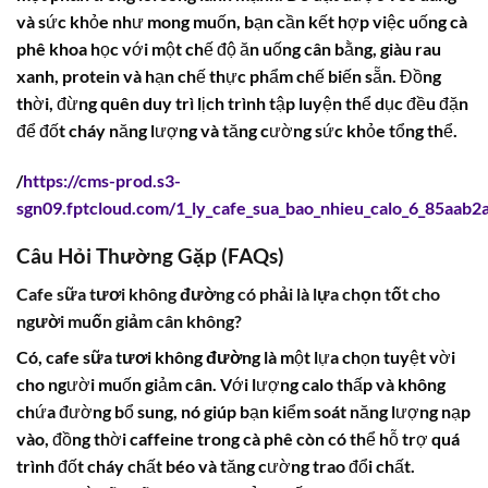
và sức khỏe như mong muốn, bạn cần kết hợp việc uống cà
phê khoa học với một chế độ ăn uống cân bằng, giàu rau
xanh, protein và hạn chế thực phẩm chế biến sẵn. Đồng
thời, đừng quên duy trì lịch trình tập luyện thể dục đều đặn
để đốt cháy năng lượng và tăng cường sức khỏe tổng thể.
/
https://cms-prod.s3-
sgn09.fptcloud.com/1_ly_cafe_sua_bao_nhieu_calo_6_85aab2
Câu Hỏi Thường Gặp (FAQs)
Cafe sữa tươi không đường có phải là lựa chọn tốt cho
người muốn giảm cân không?
Có,
cafe sữa tươi không đường
là một lựa chọn tuyệt vời
cho người muốn giảm cân. Với lượng calo thấp và không
chứa đường bổ sung, nó giúp bạn kiểm soát năng lượng nạp
vào, đồng thời caffeine trong cà phê còn có thể hỗ trợ quá
trình đốt cháy chất béo và tăng cường trao đổi chất.