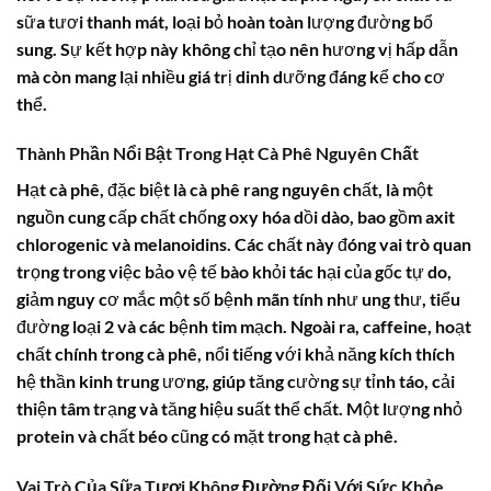
sữa tươi thanh mát, loại bỏ hoàn toàn lượng đường bổ
sung. Sự kết hợp này không chỉ tạo nên hương vị hấp dẫn
mà còn mang lại nhiều giá trị dinh dưỡng đáng kể cho cơ
thể.
Thành Phần Nổi Bật Trong Hạt Cà Phê Nguyên Chất
Hạt cà phê, đặc biệt là cà phê rang nguyên chất, là một
nguồn cung cấp chất chống oxy hóa dồi dào, bao gồm axit
chlorogenic và melanoidins. Các chất này đóng vai trò quan
trọng trong việc bảo vệ tế bào khỏi tác hại của gốc tự do,
giảm nguy cơ mắc một số bệnh mãn tính như ung thư, tiểu
đường loại 2 và các bệnh tim mạch. Ngoài ra, caffeine, hoạt
chất chính trong cà phê, nổi tiếng với khả năng kích thích
hệ thần kinh trung ương, giúp tăng cường sự tỉnh táo, cải
thiện tâm trạng và tăng hiệu suất thể chất. Một lượng nhỏ
protein và chất béo cũng có mặt trong hạt cà phê.
Vai Trò Của Sữa Tươi Không Đường Đối Với Sức Khỏe