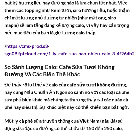
bất kỳ hương liệu hay đường nào là lựa chọn tốt nhất. Việc
thêm các topping như kem tươi, siro hương liệu, hoặc thậm
chí một lượng nhỏ đường tự nhiên (như mật ong, siro
maple) sẽ làm tăng đáng kể lượng calo, vì vậy hãy cẩn trọng
nếu mục tiêu của bạn là giữ lượng calo thấp.
/
https://cms-prod.s3-
sgn09.fptcloud.com/1_ly_cafe_sua_bao_nhieu_calo_3_4f264b2
So Sánh Lượng Calo: Cafe Sữa Tươi Không
Đường Và Các Biến Thể Khác
Để thấy rõ lợi thế về calo của
cafe sữa tươi không đường
,
hãy cùng Nấu Chuẩn Ăn Ngon so sánh nó với các loại cà phê
sữa phổ biến khác mà chúng ta thường thấy tại các quán cà
phê hay siêu thị. Sự khác biệt này có thể khiến bạn bất ngờ.
Một ly cà phê sữa truyền thống của Việt Nam (nâu đá) sử
dụng sữa đặc có đường có thể chứa từ 150 đến 250 calo,