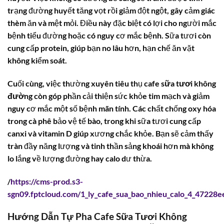
trạng đường huyết tăng vọt rồi giảm đột ngột, gây cảm giác
thèm ăn và mệt mỏi. Điều này đặc biệt có lợi cho người mắc
bệnh tiểu đường hoặc có nguy cơ mắc bệnh. Sữa tươi còn
cung cấp protein, giúp bạn no lâu hơn, hạn chế ăn vặt
không kiểm soát.
Cuối cùng, việc thường xuyên tiêu thụ
cafe sữa tươi không
đường
còn góp phần cải thiện sức khỏe tim mạch và giảm
nguy cơ mắc một số bệnh mãn tính. Các chất chống oxy hóa
trong cà phê bảo vệ tế bào, trong khi sữa tươi cung cấp
canxi và vitamin D giúp xương chắc khỏe. Bạn sẽ cảm thấy
tràn đầy năng lượng và tinh thần sảng khoái hơn mà không
lo lắng về lượng đường hay calo dư thừa.
/
https://cms-prod.s3-
sgn09.fptcloud.com/1_ly_cafe_sua_bao_nhieu_calo_4_47228e
Hướng Dẫn Tự Pha Cafe Sữa Tươi Không