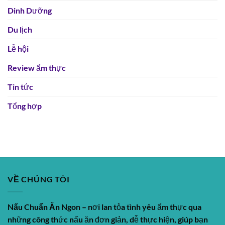
Dinh Dưỡng
Du lịch
Lễ hội
Review ẩm thực
Tin tức
Tổng hợp
VỀ CHÚNG TÔI
Nấu Chuẩn Ăn Ngon
– nơi lan tỏa tình yêu ẩm thực qua
những công thức nấu ăn đơn giản, dễ thực hiện, giúp bạn