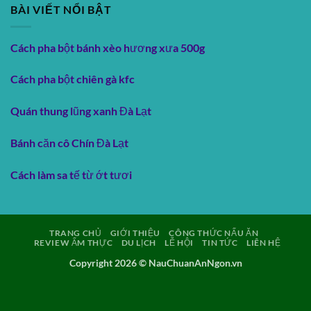
BÀI VIẾT NỔI BẬT
Cách pha bột bánh xèo hương xưa 500g
Cách pha bột chiên gà kfc
Quán thung lũng xanh Đà Lạt
Bánh căn cô Chín Đà Lạt
Cách làm sa tế từ ớt tươi
TRANG CHỦ
GIỚI THIỆU
CÔNG THỨC NẤU ĂN
REVIEW ẨM THỰC
DU LỊCH
LỄ HỘI
TIN TỨC
LIÊN HỆ
Copyright 2026 ©
NauChuanAnNgon.vn