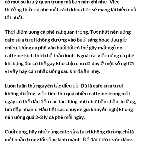
có một số lưu ý quan trọng mà bạn nên ghi nhớ. Việc
thưởng thức cà phê một cách khoa học sẽ mang lại hiệu quả
tốt nhất.
Thời điểm uống cà phê rất quan trọng. Tốt nhất nên uống
cafe sữa tươi không đường
vào buổi sáng hoặc đầu giờ
chiều. Uống cà phê vào buổi tối có thể gây mất ngủ do
caffeine kích thích hệ thần kinh. Ngoài ra, việc uống cà phê
khi bụng đói có thể gây khó chịu cho dạ dày ở một số người,
vì vậy hãy cân nhắc uống sau khi đã ăn nhẹ.
Luôn tuân thủ nguyên tắc điều độ. Dù là
cafe sữa tươi
không đường
, việc tiêu thụ quá nhiều caffeine trong một
ngày có thể dẫn đến các tác dụng phụ như bồn chồn, lo lắng,
tim đập nhanh. Hầu hết các chuyên gia khuyến nghị không
nên uống quá 2-3 ly cà phê mỗi ngày.
Cuối cùng, hãy nhớ rằng
cafe sữa tươi không đường
chỉ là
một phần trong lối sống lành mạnh. Để đạt được vóc dáng