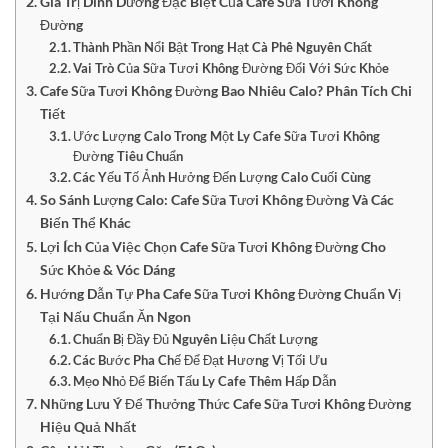
Giá Trị Dinh Dưỡng Đặc Biệt Của Cafe Sữa Tươi Không
Đường
Thành Phần Nổi Bật Trong Hạt Cà Phê Nguyên Chất
Vai Trò Của Sữa Tươi Không Đường Đối Với Sức Khỏe
Cafe Sữa Tươi Không Đường Bao Nhiêu Calo? Phân Tích Chi
Tiết
Ước Lượng Calo Trong Một Ly Cafe Sữa Tươi Không
Đường Tiêu Chuẩn
Các Yếu Tố Ảnh Hưởng Đến Lượng Calo Cuối Cùng
So Sánh Lượng Calo: Cafe Sữa Tươi Không Đường Và Các
Biến Thể Khác
Lợi Ích Của Việc Chọn Cafe Sữa Tươi Không Đường Cho
Sức Khỏe & Vóc Dáng
Hướng Dẫn Tự Pha Cafe Sữa Tươi Không Đường Chuẩn Vị
Tại Nấu Chuẩn Ăn Ngon
Chuẩn Bị Đầy Đủ Nguyên Liệu Chất Lượng
Các Bước Pha Chế Để Đạt Hương Vị Tối Ưu
Mẹo Nhỏ Để Biến Tấu Ly Cafe Thêm Hấp Dẫn
Những Lưu Ý Để Thưởng Thức Cafe Sữa Tươi Không Đường
Hiệu Quả Nhất