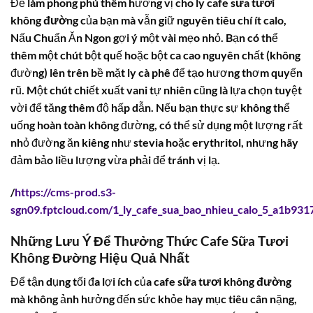
Để làm phong phú thêm hương vị cho ly
cafe sữa tươi
không đường
của bạn mà vẫn giữ nguyên tiêu chí ít calo,
Nấu Chuẩn Ăn Ngon gợi ý một vài mẹo nhỏ. Bạn có thể
thêm một chút bột quế hoặc bột ca cao nguyên chất (không
đường) lên trên bề mặt ly cà phê để tạo hương thơm quyến
rũ. Một chút chiết xuất vani tự nhiên cũng là lựa chọn tuyệt
vời để tăng thêm độ hấp dẫn. Nếu bạn thực sự không thể
uống hoàn toàn không đường, có thể sử dụng một lượng rất
nhỏ đường ăn kiêng như stevia hoặc erythritol, nhưng hãy
đảm bảo liều lượng vừa phải để tránh vị lạ.
/
https://cms-prod.s3-
sgn09.fptcloud.com/1_ly_cafe_sua_bao_nhieu_calo_5_a1b931
Những Lưu Ý Để Thưởng Thức Cafe Sữa Tươi
Không Đường Hiệu Quả Nhất
Để tận dụng tối đa lợi ích của
cafe sữa tươi không đường
mà không ảnh hưởng đến sức khỏe hay mục tiêu cân nặng,