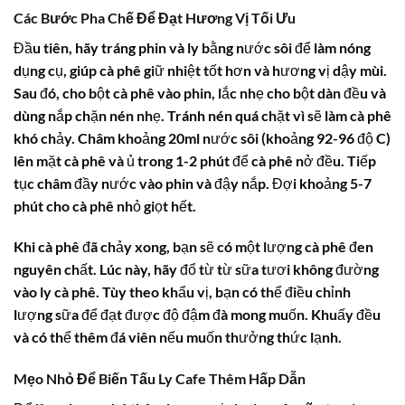
Các Bước Pha Chế Để Đạt Hương Vị Tối Ưu
Đầu tiên, hãy tráng phin và ly bằng nước sôi để làm nóng
dụng cụ, giúp cà phê giữ nhiệt tốt hơn và hương vị dậy mùi.
Sau đó, cho bột cà phê vào phin, lắc nhẹ cho bột dàn đều và
dùng nắp chặn nén nhẹ. Tránh nén quá chặt vì sẽ làm cà phê
khó chảy. Châm khoảng 20ml nước sôi (khoảng 92-96 độ C)
lên mặt cà phê và ủ trong 1-2 phút để cà phê nở đều. Tiếp
tục châm đầy nước vào phin và đậy nắp. Đợi khoảng 5-7
phút cho cà phê nhỏ giọt hết.
Khi cà phê đã chảy xong, bạn sẽ có một lượng cà phê đen
nguyên chất. Lúc này, hãy đổ từ từ sữa tươi không đường
vào ly cà phê. Tùy theo khẩu vị, bạn có thể điều chỉnh
lượng sữa để đạt được độ đậm đà mong muốn. Khuấy đều
và có thể thêm đá viên nếu muốn thưởng thức lạnh.
Mẹo Nhỏ Để Biến Tấu Ly Cafe Thêm Hấp Dẫn