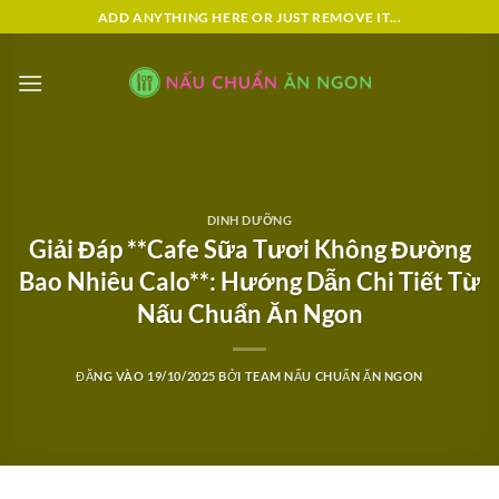
Bỏ
ADD ANYTHING HERE OR JUST REMOVE IT...
qua
nội
dung
DINH DƯỠNG
Giải Đáp **Cafe Sữa Tươi Không Đường
Bao Nhiêu Calo**: Hướng Dẫn Chi Tiết Từ
Nấu Chuẩn Ăn Ngon
ĐĂNG VÀO
19/10/2025
BỞI
TEAM NẤU CHUẨN ĂN NGON