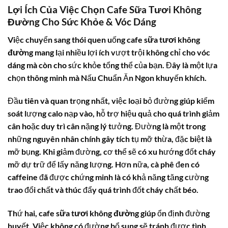
Lợi Ích Của Việc Chọn Cafe Sữa Tươi Không
Đường Cho Sức Khỏe & Vóc Dáng
Việc chuyển sang thói quen uống
cafe sữa tươi không
đường
mang lại nhiều lợi ích vượt trội không chỉ cho vóc
dáng mà còn cho sức khỏe tổng thể của bạn. Đây là một lựa
chọn thông minh mà Nấu Chuẩn Ăn Ngon khuyến khích.
Đầu tiên và quan trọng nhất, việc loại bỏ đường giúp kiểm
soát lượng calo nạp vào, hỗ trợ hiệu quả cho quá trình giảm
cân hoặc duy trì cân nặng lý tưởng. Đường là một trong
những nguyên nhân chính gây tích tụ mỡ thừa, đặc biệt là
mỡ bụng. Khi giảm đường, cơ thể sẽ có xu hướng đốt cháy
mỡ dự trữ để lấy năng lượng. Hơn nữa, cà phê đen có
caffeine đã được chứng minh là có khả năng tăng cường
trao đổi chất và thúc đẩy quá trình đốt cháy chất béo.
Thứ hai,
cafe sữa tươi không đường
giúp ổn định đường
huyết. Việc không có đường bổ sung sẽ tránh được tình