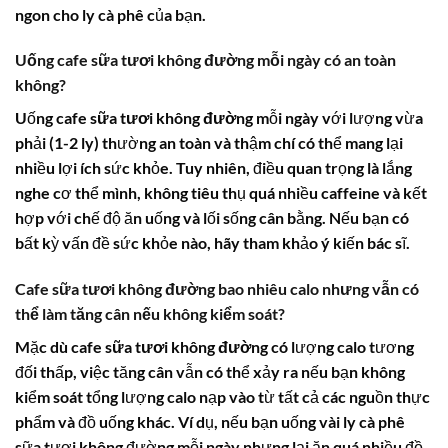
ngon cho ly cà phê của bạn.
Uống cafe sữa tươi không đường mỗi ngày có an toàn
không?
Uống
cafe sữa tươi không đường
mỗi ngày với lượng vừa
phải (1-2 ly) thường an toàn và thậm chí có thể mang lại
nhiều lợi ích sức khỏe. Tuy nhiên, điều quan trọng là lắng
nghe cơ thể mình, không tiêu thụ quá nhiều caffeine và kết
hợp với chế độ ăn uống và lối sống cân bằng. Nếu bạn có
bất kỳ vấn đề sức khỏe nào, hãy tham khảo ý kiến bác sĩ.
Cafe sữa tươi không đường bao nhiêu calo
nhưng vẫn có
thể làm tăng cân nếu không kiểm soát?
Mặc dù
cafe sữa tươi không đường
có lượng calo tương
đối thấp, việc tăng cân vẫn có thể xảy ra nếu bạn không
kiểm soát tổng lượng calo nạp vào từ tất cả các nguồn thực
phẩm và đồ uống khác. Ví dụ, nếu bạn uống vài ly cà phê
sữa tươi không đường mỗi ngày nhưng lại ăn quá nhiều đồ