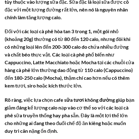
tùy thuộc vào lượng sữa đặc. Sữa đặc là loại sữa được cô
đặc với một lượng đường rất lớn, nên nó là nguyên nhân
chính làm tăng lượng calo.
Đối với các loại cà phê hòa tan 3 trong 1, một gói nhỏ
(khoảng 20g) thường có từ 80 đến 120 calo, nhưng đôi khi
có những loại lên đến 200-300 calo do chứa nhiều đường
và chất béo thực vật. Các loại cà phê phổ biến như
Cappuccino, Latte Macchiato hoặc Mocha tại các chuỗi cửa
hàng cà phê lớn thường dao động từ 110 calo (Cappuccino)
đến 180-250 calo (Mocha), thậm chí cao hơn nếu có thêm
kem tươi, siro hoặc kích thước lớn.
Rõ ràng, việc lựa chọn
cafe sữa tươi không đường
giúp bạn
giảm đáng kể lượng calo nạp vào cơ thể so với các loại cà
phê sữa truyền thống hay pha sẵn. Đây là một lợi thế lớn
cho những ai đang theo đuổi chế độ ăn kiêng hoặc muốn
duy trì cân nặng ổn định.