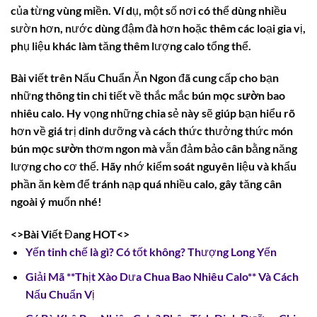
của từng vùng miền. Ví dụ, một số nơi có thể dùng nhiều
sườn hơn, nước dùng đậm đà hơn hoặc thêm các loại gia vị,
phụ liệu khác làm tăng thêm lượng calo tổng thể.
Bài viết trên Nấu Chuẩn Ăn Ngon đã cung cấp cho bạn
những thông tin chi tiết về thắc mắc
bún mọc sườn bao
nhiêu calo
. Hy vọng những chia sẻ này sẽ giúp bạn hiểu rõ
hơn về giá trị dinh dưỡng và cách thức thưởng thức món
bún mọc sườn
thơm ngon mà vẫn đảm bảo cân bằng năng
lượng cho cơ thể. Hãy nhớ kiểm soát nguyên liệu và khẩu
phần ăn kèm để tránh nạp quá nhiều calo, gây tăng cân
ngoài ý muốn nhé!
<>Bài Viết Đang HOT<>
Yến tinh chế là gì? Có tốt không? Thượng Long Yến
Giải Mã **Thịt Xào Dưa Chua Bao Nhiêu Calo** Và Cách
Nấu Chuẩn Vị