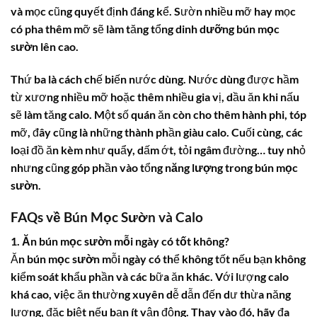
và mọc cũng quyết định đáng kể. Sườn nhiều mỡ hay mọc
có pha thêm mỡ sẽ làm tăng tổng
dinh dưỡng bún mọc
sườn
lên cao.
Thứ ba là cách chế biến nước dùng. Nước dùng được hầm
từ xương nhiều mỡ hoặc thêm nhiều gia vị, dầu ăn khi nấu
sẽ làm tăng calo. Một số quán ăn còn cho thêm hành phi, tóp
mỡ, đây cũng là những thành phần giàu calo. Cuối cùng, các
loại đồ ăn kèm như quẩy, dấm ớt, tỏi ngâm đường… tuy nhỏ
nhưng cũng góp phần vào tổng
năng lượng trong bún mọc
sườn
.
FAQs về Bún Mọc Sườn và Calo
1. Ăn bún mọc sườn mỗi ngày có tốt không?
Ăn
bún mọc sườn
mỗi ngày có thể không tốt nếu bạn không
kiểm soát khẩu phần và các bữa ăn khác. Với lượng calo
khá cao, việc ăn thường xuyên dễ dẫn đến dư thừa năng
lượng, đặc biệt nếu bạn ít vận động. Thay vào đó, hãy đa