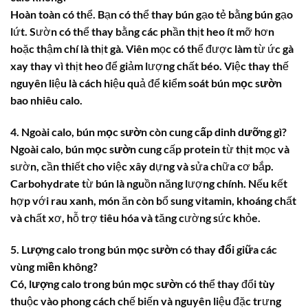
Hoàn toàn có thể. Bạn có thể thay bún gạo tẻ bằng bún gạo
lứt. Sườn có thể thay bằng các phần thịt heo ít mỡ hơn
hoặc thậm chí là thịt gà. Viên mọc có thể được làm từ ức gà
xay thay vì thịt heo để giảm lượng chất béo. Việc thay thế
nguyên liệu là cách hiệu quả để kiểm soát
bún mọc sườn
bao nhiêu calo
.
4. Ngoài calo, bún mọc sườn còn cung cấp dinh dưỡng gì?
Ngoài calo,
bún mọc sườn
cung cấp protein từ thịt mọc và
sườn, cần thiết cho việc xây dựng và sửa chữa cơ bắp.
Carbohydrate từ bún là nguồn năng lượng chính. Nếu kết
hợp với rau xanh, món ăn còn bổ sung vitamin, khoáng chất
và chất xơ, hỗ trợ tiêu hóa và tăng cường sức khỏe.
5. Lượng calo trong bún mọc sườn có thay đổi giữa các
vùng miền không?
Có,
lượng calo trong bún mọc sườn
có thể thay đổi tùy
thuộc vào phong cách chế biến và nguyên liệu đặc trưng