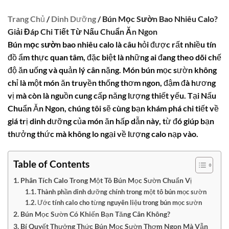
Trang Chủ
/
Dinh Dưỡng
/ Bún Mọc Sườn Bao Nhiêu Calo?
Giải Đáp Chi Tiết Từ Nấu Chuẩn Ăn Ngon
Bún mọc sườn bao nhiêu calo
là câu hỏi được rất nhiều tín
đồ ẩm thực quan tâm, đặc biệt là những ai đang theo dõi chế
độ ăn uống và quản lý cân nặng. Món bún mọc sườn không
chỉ là một món ăn truyền thống thơm ngon, đậm đà hương
vị mà còn là nguồn cung cấp năng lượng thiết yếu. Tại Nấu
Chuẩn Ăn Ngon, chúng tôi sẽ cùng bạn khám phá chi tiết về
giá trị dinh dưỡng của món ăn hấp dẫn này, từ đó giúp bạn
thưởng thức mà không lo ngại về lượng calo nạp vào.
Table of Contents
Phân Tích Calo Trong Một Tô Bún Mọc Sườn Chuẩn Vị
Thành phần dinh dưỡng chính trong một tô bún mọc sườn
Ước tính calo cho từng nguyên liệu trong bún mọc sườn
Bún Mọc Sườn Có Khiến Bạn Tăng Cân Không?
Bí Quyết Thưởng Thức Bún Mọc Sườn Thơm Ngon Mà Vẫn