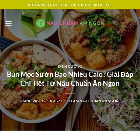
Bỏ
ADD ANYTHING HERE OR JUST REMOVE IT...
qua
nội
dung
DINH DƯỠNG
Bún Mọc Sườn Bao Nhiêu Calo? Giải Đáp
Chi Tiết Từ Nấu Chuẩn Ăn Ngon
ĐĂNG VÀO
19/10/2025
BỞI
TEAM NẤU CHUẨN ĂN NGON