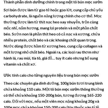
Thành phần dinh dưỡng chính trong một tô bún mọc sườn
Sợi bún được làm từ gạo tẻ hoặc gạo lứt, cung cấp chủ yếu
carbohydrate, là nguồn năng lượng chính cho cơ thể. Mọc
thường được làm từ thịt nạc heo xay nhuyễn, trộn cùng
mộc nhĩ, nấm hương, mang lại protein và một phần chất
béo. Sườn non là phần thịt heo có cả nạc và xương, chứa
nhiều protein, chất béo và các khoáng chất quan trọng.
Nước dùng được hầm từ xương heo, cung cấp collagen và
một lượng nhỏ chất béo. Ngoài ra, các loại rau thơm như
hành lá, rau mùi, tía tô, giá đỗ… tuy ít calo nhưng bổ sung
vitamin và chất xơ.
Ước tính calo cho từng nguyên liệu trong bún mọc sườn
Theo các chuyên gia dinh dưỡng, 100g bún tươi trung bình
chứa khoảng 110 calo. Một tô
bún mọc sườn
thông thường
có thể chứa khoảng 150-200g bún, tương đương 165-220
calo. Đối với mọc, nếu một viên mọc nặng khoảng 20g và
100g mọc chứa khoảng 150-200 calo (tùy thuộc vào tỷ lệ