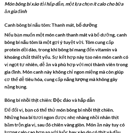
Món bông bí xào tỏi hấp dẫn, một lựa chọn ít calo cho bữa
ăn gia đình
Canh bông bí nấu tôm: Thanh mát, bổ dưỡng
Nếu bạn muốn một món canh thanh mát và bổ dưỡng, canh
bông bí nấu tôm
là một gợi ý tuyệt vời. Tôm cung cấp
protein dồi dào, trong khi
bông bí
mang đến vitamin và
khoáng chất thiết yếu. Sự kết hợp này tạo nên món canh có
vị ngọt tự nhiên, dễ ăn và phù hợp với mọi thành viên trong
gia đình. Món canh này không chỉ ngon miệng mà còn giúp
cơ thể dễ tiêu hóa, cung cấp
năng lượng
mà không gây
nặng bụng.
Bông bí nhồi thịt chiên: Độc đáo và hấp dẫn
Để đổi vị, bạn có thể thử món
bông bí nhồi thịt chiên
.
Những
hoa bí
tươi ngon được nhẹ nhàng nhồi nhân thịt
băm trộn gia vị, sau đó chiên vàng giòn. Món ăn này tuy có
lượng
calo
cao hơn so với luộc hay xào do có thịt và dầu