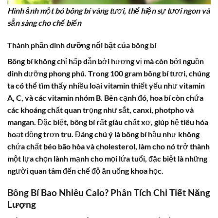
Hình ảnh một bó bông bí vàng tươi, thể hiện sự tươi ngon và
sẵn sàng cho chế biến
Thành phần dinh dưỡng nổi bật của bông bí
Bông bí
không chỉ hấp dẫn bởi hương vị mà còn bởi nguồn
dinh dưỡng phong phú. Trong 100 gram
bông bí
tươi, chúng
ta có thể tìm thấy nhiều loại vitamin thiết yếu như vitamin
A, C, và các vitamin nhóm B. Bên cạnh đó,
hoa bí
còn chứa
các khoáng chất quan trọng như sắt, canxi, photpho và
mangan. Đặc biệt,
bông bí
rất giàu chất xơ, giúp hệ tiêu hóa
hoạt động trơn tru. Đáng chú ý là
bông bí
hầu như không
chứa chất béo bão hòa và cholesterol, làm cho nó trở thành
một lựa chọn lành mạnh cho mọi lứa tuổi, đặc biệt là những
người quan tâm đến chế độ ăn uống khoa học.
Bông Bí Bao Nhiêu Calo? Phân Tích Chi Tiết Năng
Lượng