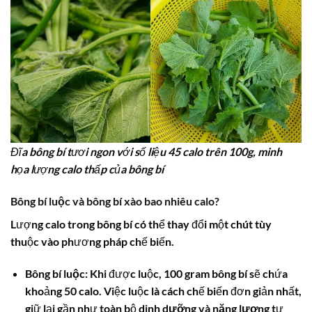
Đĩa bông bí tươi ngon với số liệu 45 calo trên 100g, minh
họa lượng calo thấp của bông bí
Bông bí luộc và bông bí xào bao nhiêu calo?
Lượng
calo
trong
bông bí
có thể thay đổi một chút tùy
thuộc vào phương pháp chế biến.
Bông bí luộc:
Khi được luộc, 100 gram
bông bí
sẽ chứa
khoảng 50
calo
. Việc luộc là cách chế biến đơn giản nhất,
giữ lại gần như toàn bộ
dinh dưỡng
và
năng lượng
tự