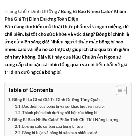
Trang Chủ
/
Dinh Dưỡng
/ Bông Bí Bao Nhiêu Calo? Khám
Phá Giá Trị Dinh Dưỡng Toàn Diện
Bạn đang tìm kiếm một loại thực phẩm vừa ngon miệng, dễ
chế biến, lại tốt cho sức khỏe và vóc dáng?
Bông bí
chính là
ứng cử viên sáng giá! Nhiều người thắc mắc
bông bí bao
nhiêu calo
và liệu nó có thực sự giúp ích cho quá trình giảm
cân hay không. Bài viết này của Nấu Chuẩn Ăn Ngon sẽ
cung cấp cho bạn cái nhìn tổng quan và chi tiết nhất về giá
trị dinh dưỡng của bông bí.
Table of Contents
Bông Bí Là Gì và Giá Trị Dinh Dưỡng Tổng Quát
Đặc điểm của bông bí và sự khác biệt với rau bí
Thành phần dinh dưỡng nổi bật của bông bí
Bông Bí Bao Nhiêu Calo? Phân Tích Chi Tiết Năng Lượng
Lượng calo cơ bản của bông bí tươi
Bông bí luộc và bông bí xào bao nhiêu calo?