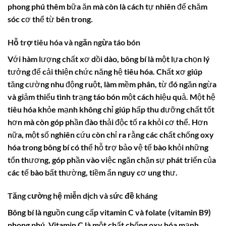
phong phú thêm bữa ăn mà còn là cách tự nhiên để chăm
sóc cơ thể từ bên trong.
Hỗ trợ tiêu hóa và ngăn ngừa táo bón
Với hàm lượng chất xơ dồi dào,
bông bí
là một lựa chọn lý
tưởng để cải thiện chức năng hệ tiêu hóa. Chất xơ giúp
tăng cường nhu động ruột, làm mềm phân, từ đó ngăn ngừa
và giảm thiểu tình trạng táo bón một cách hiệu quả. Một hệ
tiêu hóa khỏe mạnh không chỉ giúp hấp thu dưỡng chất tốt
hơn mà còn góp phần đào thải độc tố ra khỏi cơ thể. Hơn
nữa, một số nghiên cứu còn chỉ ra rằng các chất chống oxy
hóa trong
bông bí
có thể hỗ trợ bảo vệ tế bào khỏi những
tổn thương, góp phần vào việc ngăn chặn sự phát triển của
các tế bào bất thường, tiềm ẩn nguy cơ ung thư.
Tăng cường hệ miễn dịch và sức đề kháng
Bông bí
là nguồn cung cấp vitamin C và folate (vitamin B9)
phong phú. Vitamin C là một chất chống oxy hóa mạnh,