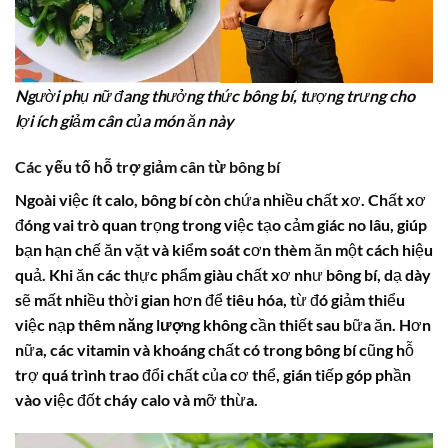
Người phụ nữ đang thưởng thức bông bí, tượng trưng cho
lợi ích giảm cân của món ăn này
Các yếu tố hỗ trợ giảm cân từ bông bí
Ngoài việc ít
calo
,
bông bí
còn chứa nhiều chất xơ. Chất xơ
đóng vai trò quan trọng trong việc tạo cảm giác no lâu, giúp
bạn hạn chế ăn vặt và kiểm soát cơn thèm ăn một cách hiệu
quả. Khi ăn các thực phẩm giàu chất xơ như
bông bí
, dạ dày
sẽ mất nhiều thời gian hơn để tiêu hóa, từ đó giảm thiểu
việc nạp thêm
năng lượng
không cần thiết sau bữa ăn. Hơn
nữa, các vitamin và khoáng chất có trong
bông bí
cũng hỗ
trợ quá trình trao đổi chất của cơ thể, gián tiếp góp phần
vào việc đốt cháy
calo
và mỡ thừa.