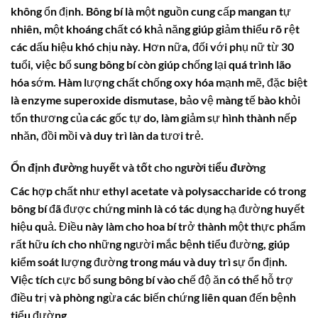
không ổn định.
Bông bí
là một nguồn cung cấp mangan tự
nhiên, một khoáng chất có khả năng giúp giảm thiểu rõ rệt
các dấu hiệu khó chịu này. Hơn nữa, đối với phụ nữ từ 30
tuổi, việc bổ sung
bông bí
còn giúp chống lại quá trình lão
hóa sớm. Hàm lượng chất chống oxy hóa mạnh mẽ, đặc biệt
là enzyme superoxide dismutase, bảo vệ màng tế bào khỏi
tổn thương của các gốc tự do, làm giảm sự hình thành nếp
nhăn, đồi mồi và duy trì làn da tươi trẻ.
Ổn định đường huyết và tốt cho người tiểu đường
Các hợp chất như ethyl acetate và polysaccharide có trong
bông bí
đã được chứng minh là có tác dụng hạ đường huyết
hiệu quả. Điều này làm cho
hoa bí
trở thành một thực phẩm
rất hữu ích cho những người mắc bệnh tiểu đường, giúp
kiểm soát lượng đường trong máu và duy trì sự ổn định.
Việc tích cực bổ sung
bông bí
vào chế độ ăn có thể hỗ trợ
điều trị và phòng ngừa các biến chứng liên quan đến bệnh
tiểu đường.