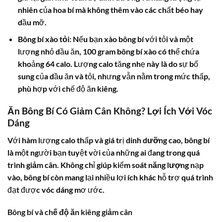
nhiên của
hoa bí
mà không thêm vào các chất béo hay
dầu mỡ.
Bông bí xào tỏi:
Nếu bạn xào
bông bí
với tỏi và một
lượng nhỏ dầu ăn, 100 gram
bông bí xào
có thể chứa
khoảng 64
calo
. Lượng
calo
tăng nhẹ này là do sự bổ
sung của dầu ăn và tỏi, nhưng vẫn nằm trong mức thấp,
phù hợp với chế độ ăn kiêng.
Ăn Bông Bí Có Giảm Cân Không? Lợi Ích Với Vóc
Dáng
Với hàm lượng
calo
thấp và giá trị
dinh dưỡng
cao,
bông bí
là một người bạn tuyệt vời của những ai đang trong quá
trình
giảm cân
. Không chỉ giúp kiểm soát
năng lượng
nạp
vào,
bông bí
còn mang lại nhiều lợi ích khác hỗ trợ quá trình
đạt được vóc dáng mơ ước.
Bông bí và chế độ ăn kiêng giảm cân