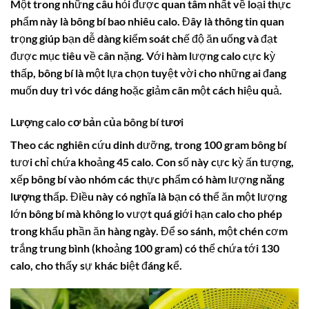
Một trong những câu hỏi được quan tâm nhất về loại thực
phẩm này là
bông bí bao nhiêu calo
. Đây là thông tin quan
trọng giúp bạn dễ dàng kiểm soát chế độ ăn uống và đạt
được mục tiêu về cân nặng. Với hàm lượng
calo
cực kỳ
thấp,
bông bí
là một lựa chọn tuyệt vời cho những ai đang
muốn duy trì vóc dáng hoặc giảm cân một cách hiệu quả.
Lượng calo cơ bản của bông bí tươi
Theo các nghiên cứu dinh dưỡng, trong 100 gram
bông bí
tươi chỉ chứa khoảng 45
calo
. Con số này cực kỳ ấn tượng,
xếp
bông bí
vào nhóm các thực phẩm có hàm lượng
năng
lượng
thấp. Điều này có nghĩa là bạn có thể ăn một lượng
lớn
bông bí
mà không lo vượt quá giới hạn
calo
cho phép
trong khẩu phần ăn hàng ngày. Để so sánh, một chén cơm
trắng trung bình (khoảng 100 gram) có thể chứa tới 130
calo
, cho thấy sự khác biệt đáng kể.