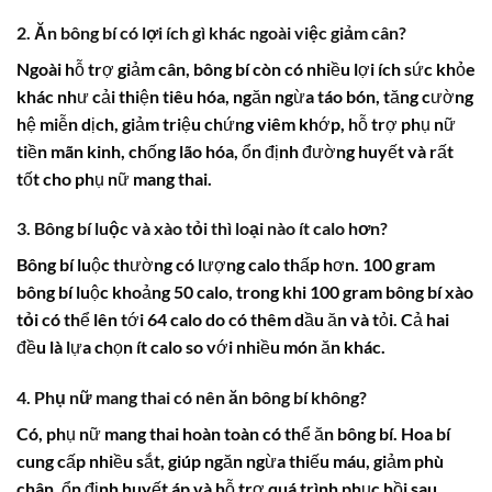
2. Ăn bông bí có lợi ích gì khác ngoài việc giảm cân?
Ngoài hỗ trợ giảm cân,
bông bí
còn có nhiều lợi ích sức khỏe
khác như cải thiện tiêu hóa, ngăn ngừa táo bón, tăng cường
hệ miễn dịch, giảm triệu chứng viêm khớp, hỗ trợ phụ nữ
tiền mãn kinh, chống lão hóa, ổn định đường huyết và rất
tốt cho phụ nữ mang thai.
3. Bông bí luộc và xào tỏi thì loại nào ít calo hơn?
Bông bí
luộc thường có lượng
calo
thấp hơn. 100 gram
bông bí
luộc khoảng 50
calo
, trong khi 100 gram
bông bí xào
tỏi
có thể lên tới 64
calo
do có thêm dầu ăn và tỏi. Cả hai
đều là lựa chọn ít
calo
so với nhiều món ăn khác.
4. Phụ nữ mang thai có nên ăn bông bí không?
Có, phụ nữ mang thai hoàn toàn có thể ăn
bông bí
.
Hoa bí
cung cấp nhiều sắt, giúp ngăn ngừa thiếu máu, giảm phù
chân, ổn định huyết áp và hỗ trợ quá trình phục hồi sau