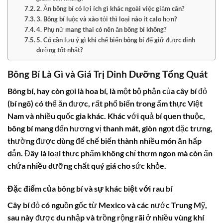
2. Ăn bông bí có lợi ích gì khác ngoài việc giảm cân?
3. Bông bí luộc và xào tỏi thì loại nào ít calo hơn?
4. Phụ nữ mang thai có nên ăn bông bí không?
5. Có cần lưu ý gì khi chế biến bông bí để giữ được dinh
dưỡng tốt nhất?
Bông Bí Là Gì và Giá Trị Dinh Dưỡng Tổng Quát
Bông bí
, hay còn gọi là
hoa bí
, là một bộ phận của cây bí đỏ
(bí ngô) có thể ăn được, rất phổ biến trong ẩm thực Việt
Nam và nhiều quốc gia khác. Khác với quả bí quen thuộc,
bông bí
mang đến hương vị thanh mát, giòn ngọt đặc trưng,
thường được dùng để chế biến thành nhiều món ăn hấp
dẫn. Đây là loại thực phẩm không chỉ thơm ngon mà còn ẩn
chứa nhiều dưỡng chất quý giá cho sức khỏe.
Đặc điểm của bông bí và sự khác biệt với rau bí
Cây bí đỏ có nguồn gốc từ Mexico và các nước Trung Mỹ,
sau này được du nhập và trồng rộng rãi ở nhiều vùng khí