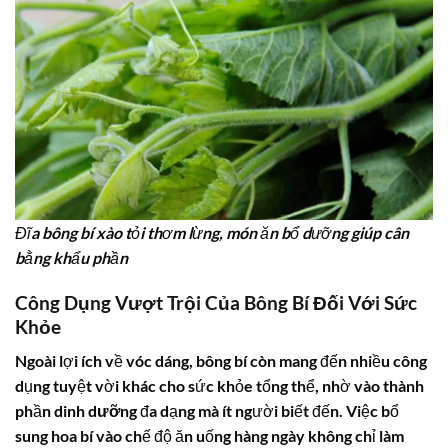
Đĩa bông bí xào tỏi thơm lừng, món ăn bổ dưỡng giúp cân
bằng khẩu phần
Công Dụng Vượt Trội Của Bông Bí Đối Với Sức
Khỏe
Ngoài lợi ích về vóc dáng,
bông bí
còn mang đến nhiều công
dụng tuyệt vời khác cho sức khỏe tổng thể, nhờ vào thành
phần
dinh dưỡng
đa dạng mà ít người biết đến. Việc bổ
sung
hoa bí
vào chế độ ăn uống hàng ngày không chỉ làm