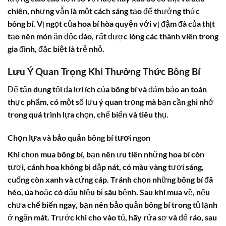
chiên, nhưng vẫn là một cách sáng tạo để thưởng thức
bông bí
. Vị ngọt của
hoa bí
hòa quyện với vị đậm đà của thịt
tạo nên món ăn độc đáo, rất được lòng các thành viên trong
gia đình, đặc biệt là trẻ nhỏ.
Lưu Ý Quan Trọng Khi Thưởng Thức Bông Bí
Để tận dụng tối đa lợi ích của
bông bí
và đảm bảo an toàn
thực phẩm, có một số lưu ý quan trọng mà bạn cần ghi nhớ
trong quá trình lựa chọn, chế biến và tiêu thụ.
Chọn lựa và bảo quản bông bí tươi ngon
Khi chọn mua
bông bí
, bạn nên ưu tiên những
hoa bí
còn
tươi, cánh hoa không bị dập nát, có màu vàng tươi sáng,
cuống còn xanh và cứng cáp. Tránh chọn những
bông bí
đã
héo, úa hoặc có dấu hiệu bị sâu bệnh. Sau khi mua về, nếu
chưa chế biến ngay, bạn nên bảo quản
bông bí
trong tủ lạnh
ở ngăn mát. Trước khi cho vào tủ, hãy rửa sơ và để ráo, sau