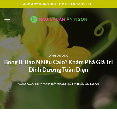
Bỏ
ADD ANYTHING HERE OR JUST REMOVE IT...
qua
nội
dung
DINH DƯỠNG
Bông Bí Bao Nhiêu Calo? Khám Phá Giá Trị
Dinh Dưỡng Toàn Diện
ĐĂNG VÀO
19/10/2025
BỞI
TEAM NẤU CHUẨN ĂN NGON