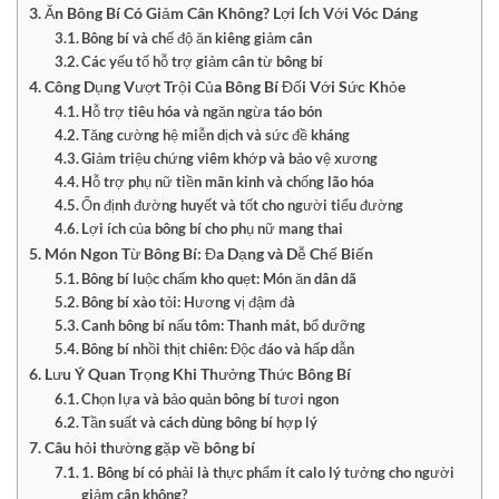
Ăn Bông Bí Có Giảm Cân Không? Lợi Ích Với Vóc Dáng
Bông bí và chế độ ăn kiêng giảm cân
Các yếu tố hỗ trợ giảm cân từ bông bí
Công Dụng Vượt Trội Của Bông Bí Đối Với Sức Khỏe
Hỗ trợ tiêu hóa và ngăn ngừa táo bón
Tăng cường hệ miễn dịch và sức đề kháng
Giảm triệu chứng viêm khớp và bảo vệ xương
Hỗ trợ phụ nữ tiền mãn kinh và chống lão hóa
Ổn định đường huyết và tốt cho người tiểu đường
Lợi ích của bông bí cho phụ nữ mang thai
Món Ngon Từ Bông Bí: Đa Dạng và Dễ Chế Biến
Bông bí luộc chấm kho quẹt: Món ăn dân dã
Bông bí xào tỏi: Hương vị đậm đà
Canh bông bí nấu tôm: Thanh mát, bổ dưỡng
Bông bí nhồi thịt chiên: Độc đáo và hấp dẫn
Lưu Ý Quan Trọng Khi Thưởng Thức Bông Bí
Chọn lựa và bảo quản bông bí tươi ngon
Tần suất và cách dùng bông bí hợp lý
Câu hỏi thường gặp về bông bí
1. Bông bí có phải là thực phẩm ít calo lý tưởng cho người
giảm cân không?