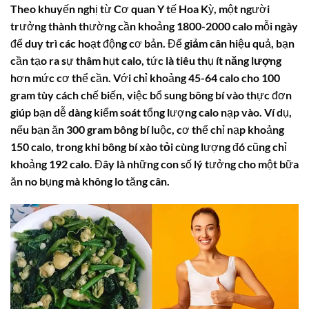
Theo khuyến nghị từ Cơ quan Y tế Hoa Kỳ, một người
trưởng thành thường cần khoảng 1800-2000
calo
mỗi ngày
để duy trì các hoạt động cơ bản. Để
giảm cân
hiệu quả, bạn
cần tạo ra sự thâm hụt
calo
, tức là tiêu thụ ít
năng lượng
hơn mức cơ thể cần. Với chỉ khoảng 45-64
calo
cho 100
gram tùy cách chế biến, việc bổ sung
bông bí
vào thực đơn
giúp bạn dễ dàng kiểm soát tổng lượng
calo
nạp vào. Ví dụ,
nếu bạn ăn 300 gram
bông bí
luộc, cơ thể chỉ nạp khoảng
150
calo
, trong khi
bông bí xào tỏi
cùng lượng đó cũng chỉ
khoảng 192
calo
. Đây là những con số lý tưởng cho một bữa
ăn no bụng mà không lo tăng cân.