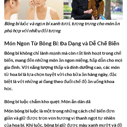
Bông bí luộc và ngọn bí xanh tươi, tượng trưng cho món ăn
phù hợp với nhiều đối tượng
Món Ngon Từ Bông Bí: Đa Dạng và Dễ Chế Biến
Bông bí
không chỉ lành mạnh mà còn rất linh hoạt trong chế
biến, mang đến những món ăn ngon miệng, hấp dẫn cho mọi
gia đình. Với
năng lượng
thấp và
dinh dưỡng
cao, các món
từ
hoa bí
là lựa chọn tuyệt vời cho bữa ăn hàng ngày, đặc
biệt là với những ai đang theo đuổi chế độ ăn uống khoa
học.
Bông bí luộc chấm kho quẹt: Món ăn dân dã
Món
bông bí luộc
là một trong những cách chế biến đơn
giản và giữ được trọn vẹn hương vị thanh ngọt tự nhiên
của
hoa bí
. Khi luộc,
bông bí
giữ được màu xanh mướt và độ