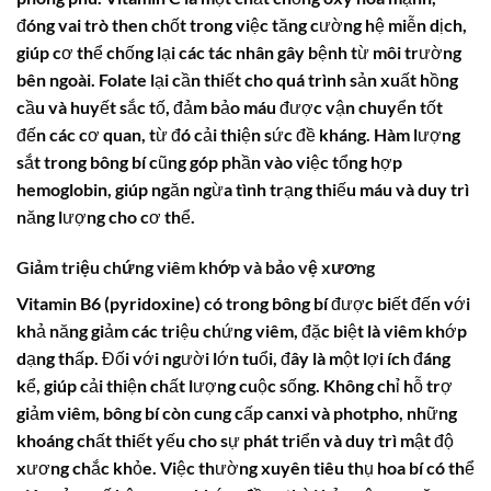
đóng vai trò then chốt trong việc tăng cường hệ miễn dịch,
giúp cơ thể chống lại các tác nhân gây bệnh từ môi trường
bên ngoài. Folate lại cần thiết cho quá trình sản xuất hồng
cầu và huyết sắc tố, đảm bảo máu được vận chuyển tốt
đến các cơ quan, từ đó cải thiện sức đề kháng. Hàm lượng
sắt trong
bông bí
cũng góp phần vào việc tổng hợp
hemoglobin, giúp ngăn ngừa tình trạng thiếu máu và duy trì
năng lượng cho cơ thể.
Giảm triệu chứng viêm khớp và bảo vệ xương
Vitamin B6 (pyridoxine) có trong
bông bí
được biết đến với
khả năng giảm các triệu chứng viêm, đặc biệt là viêm khớp
dạng thấp. Đối với người lớn tuổi, đây là một lợi ích đáng
kể, giúp cải thiện chất lượng cuộc sống. Không chỉ hỗ trợ
giảm viêm,
bông bí
còn cung cấp canxi và photpho, những
khoáng chất thiết yếu cho sự phát triển và duy trì mật độ
xương chắc khỏe. Việc thường xuyên tiêu thụ
hoa bí
có thể