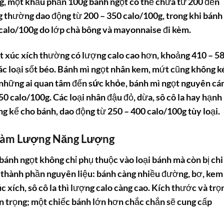
ng, một khẩu phần 100g bánh ngọt có thể chứa từ 200 đến
ng thường dao động từ 200 – 350 calo/100g, trong khi bánh
0 calo/100g do lớp chà bông và mayonnaise đi kèm.
ọt xúc xích thường có lượng
calo
cao hơn, khoảng 410 – 5
 các loại sốt béo. Bánh mì ngọt nhân kem, mứt cũng không 
 những ai quan tâm đến
sức khỏe
, bánh mì ngọt nguyên c
50 calo/100g. Các loại nhân đậu đỏ, dừa, sô cô la hay hạnh
g kể cho bánh, dao động từ 250 – 400 calo/100g tùy loại.
Hàm Lượng Năng Lượng
bánh ngọt không chỉ phụ thuộc vào loại bánh mà còn bị chi
là thành phần nguyên liệu: bánh càng nhiều đường, bơ, kem
 xích, sô cô la thì lượng calo càng cao. Kích thước và trọ
n trọng; một chiếc bánh lớn hơn chắc chắn sẽ cung cấp