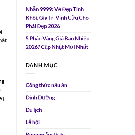
Nhẫn 9999: Vẻ Đẹp Tinh
Khôi, Giá Trị Vĩnh Cửu Cho
Phái Đẹp 2026
i
5 Phân Vàng Giá Bao Nhiêu
hất
2026? Cập Nhật Mới Nhất
DANH MỤC
ng
Công thức nấu ăn
n
Dinh Dưỡng
vị
Du lịch
Lễ hội
Review ẩm thực