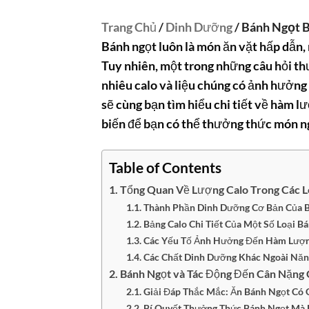
Trang Chủ
/
Dinh Dưỡng
/ Bánh Ngọt 
Bánh ngọt luôn là món ăn vặt hấp dẫn,
Tuy nhiên, một trong những câu hỏi t
nhiêu calo
và liệu chúng có ảnh hưởng
sẽ cùng bạn tìm hiểu chi tiết về hàm 
biến để bạn có thể thưởng thức món n
Table of Contents
Tổng Quan Về Lượng Calo Trong Các L
Thành Phần Dinh Dưỡng Cơ Bản Của 
Bảng Calo Chi Tiết Của Một Số Loại B
Các Yếu Tố Ảnh Hưởng Đến Hàm Lượ
Các Chất Dinh Dưỡng Khác Ngoài Nă
Bánh Ngọt và Tác Động Đến Cân Nặng
Giải Đáp Thắc Mắc: Ăn Bánh Ngọt Có 
Bí Quyết Thưởng Thức Bánh Ngọt Mà 