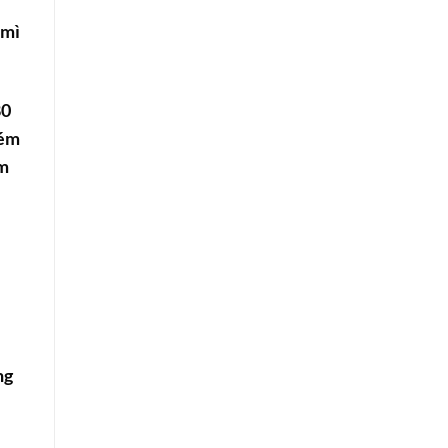
 mì
80
kém
ám
ng