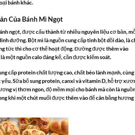
oại bánh khác.
ản Của Bánh Mì Ngọt
ánh ngọt, được cấu thành từ nhiều nguyên liệu cơ bản, mỗ
inh dưỡng. Bột mì là nguồn cung cấp tinh bột dồi dào, là c
ng tức thì cho cơ thể hoạt động. Đường được thêm vào
 là một nguồn calo đáng kể, cần được kiểm soát.
ung cấp protein chất lượng cao, chất béo lành mạnh, cùng
 yếu. Sữa bổ sung protein, canxi và vitamin D, hỗ trợ xươ
ương vị thơm ngon, độ mềm mại cho bánh mà còn là nguồ
rong khi một chút muối được thêm vào để cân bằng hương 