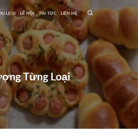
DU LỊCH
LỄ HỘI
TIN TỨC
LIÊN HỆ
ượng Từng Loại