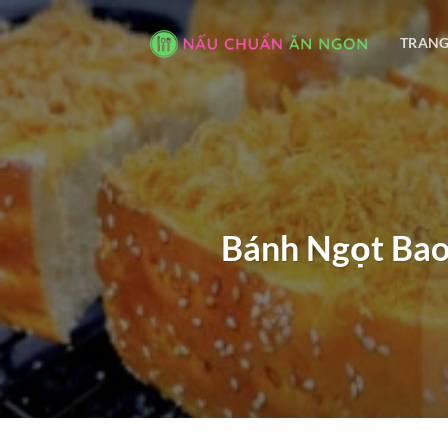
Bỏ
qua
TRANG
nội
dung
Bánh Ngọt Bao