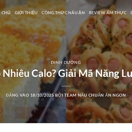
 CHỦ
GIỚI THIỆU
CÔNG THỨC NẤU ĂN
REVIEW ẨM THỰC
DINH DƯỠNG
 Nhiêu Calo? Giải Mã Năng L
ĐĂNG VÀO
18/10/2025
BỞI
TEAM NẤU CHUẨN ĂN NGON