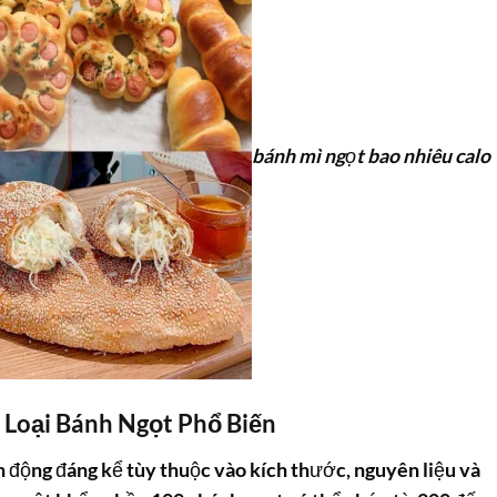
bánh mì ngọt bao nhiêu calo
 Loại Bánh Ngọt Phổ Biến
n động đáng kể tùy thuộc vào kích thước, nguyên liệu và