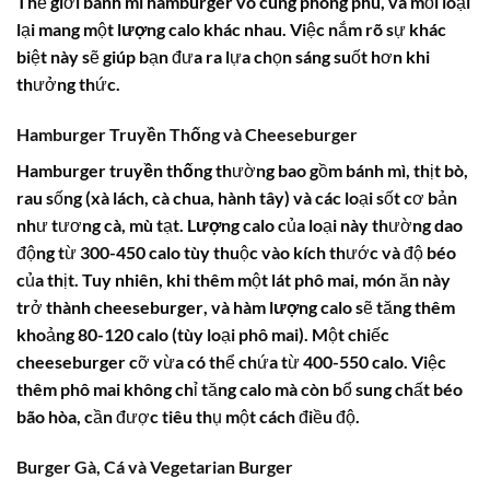
Thế giới
bánh mì hamburger
vô cùng phong phú, và mỗi loại
lại mang một
lượng calo
khác nhau. Việc nắm rõ sự khác
biệt này sẽ giúp bạn đưa ra lựa chọn sáng suốt hơn khi
thưởng thức.
Hamburger Truyền Thống và Cheeseburger
Hamburger truyền thống
thường bao gồm bánh mì, thịt bò,
rau sống (xà lách, cà chua, hành tây) và các loại sốt cơ bản
như tương cà, mù tạt.
Lượng calo
của loại này thường dao
động từ 300-450 calo tùy thuộc vào kích thước và độ béo
của thịt. Tuy nhiên, khi thêm một lát phô mai, món ăn này
trở thành
cheeseburger
, và
hàm lượng calo
sẽ tăng thêm
khoảng 80-120 calo (tùy loại phô mai). Một chiếc
cheeseburger cỡ vừa có thể chứa từ 400-550 calo. Việc
thêm phô mai không chỉ tăng
calo
mà còn bổ sung chất béo
bão hòa, cần được tiêu thụ một cách điều độ.
Burger Gà, Cá và Vegetarian Burger