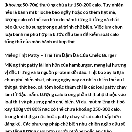
(khoảng 50-70g) thường chứa từ 150-200 calo. Tuy nhiên,
nếu là bánh mì brioche béo ngậy hoặc có thêm hạt mè,
lượng calo
có thể cao hơn do hàm lượng đường và chất
béo được bổ sung trong quá trình chế biến. Việc lựa chọn
loại bánh mì phù hợp là bước đầu tiên để kiểm soát
calo
tổng thể của món bánh mì kẹp thịt
.
Miếng Thịt Patty – Trái Tim Đậm Đà Của Chiếc Burger
Miếng thịt patty là linh hồn của hamburger, mang lại hương
vị đặc trưng và là nguồn protein dồi dào. Thịt bò xay là lựa
chọn phổ biến nhất, nhưng ngày nay có nhiều biến thể với
thịt gà, thịt heo, cá, tôm hoặc thậm chí là các loại patty chay
làm từ đậu, nấm.
Lượng calo
trong phần thịt phụ thuộc vào
loại thịt và phương pháp chế biến. Ví dụ, một miếng thịt bò
xay 100g với 80% nạc có thể chứa khoảng 250-300 calo,
trong khi thịt gà nạc hoặc patty chay sẽ có
calo
thấp hơn
đáng kể. Các phương pháp chế biến như chiên ngập dầu sẽ
làm tăng
lượng calo
hơn so với nướng hoặc áp chảo.