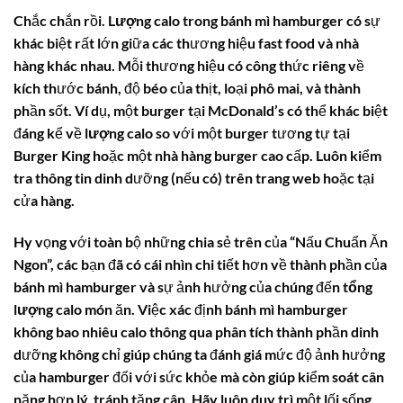
Chắc chắn rồi.
Lượng calo trong bánh mì hamburger
có sự
khác biệt rất lớn giữa các thương hiệu fast food và nhà
hàng khác nhau. Mỗi thương hiệu có công thức riêng về
kích thước bánh, độ béo của thịt, loại phô mai, và thành
phần sốt. Ví dụ, một burger tại McDonald’s có thể khác biệt
đáng kể về
lượng calo
so với một burger tương tự tại
Burger King hoặc một nhà hàng burger cao cấp. Luôn kiểm
tra thông tin dinh dưỡng (nếu có) trên trang web hoặc tại
cửa hàng.
Hy vọng với toàn bộ những chia sẻ trên của “Nấu Chuẩn Ăn
Ngon”, các bạn đã có cái nhìn chi tiết hơn về thành phần của
bánh mì hamburger
và sự ảnh hưởng của chúng đến
tổng
lượng calo
món ăn. Việc xác định
bánh mì hamburger
không bao nhiêu calo
thông qua phân tích thành phần dinh
dưỡng không chỉ giúp chúng ta đánh giá mức độ ảnh hưởng
của hamburger đối với sức khỏe mà còn giúp kiểm soát cân
nặng hợp lý, tránh tăng cân. Hãy luôn duy trì một lối sống