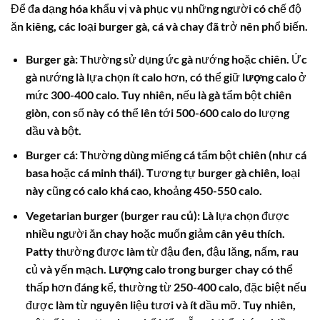
Để đa dạng hóa khẩu vị và phục vụ những người có chế độ
ăn kiêng, các loại burger gà, cá và chay đã trở nên phổ biến.
Burger gà
: Thường sử dụng ức gà nướng hoặc chiên. Ức
gà nướng là lựa chọn ít calo hơn, có thể giữ
lượng calo
ở
mức 300-400 calo. Tuy nhiên, nếu là gà tẩm bột chiên
giòn, con số này có thể lên tới 500-600 calo do lượng
dầu và bột.
Burger cá
: Thường dùng miếng cá tẩm bột chiên (như cá
basa hoặc cá minh thái). Tương tự burger gà chiên, loại
này cũng có
calo
khá cao, khoảng 450-550 calo.
Vegetarian burger (burger rau củ)
: Là lựa chọn được
nhiều người ăn chay hoặc muốn giảm cân yêu thích.
Patty thường được làm từ đậu đen, đậu lăng, nấm, rau
củ và yến mạch.
Lượng calo
trong burger chay có thể
thấp hơn đáng kể, thường từ 250-400 calo, đặc biệt nếu
được làm từ nguyên liệu tươi và ít dầu mỡ. Tuy nhiên,