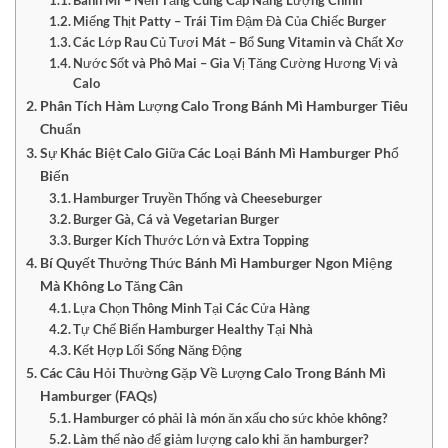
Miếng Thịt Patty – Trái Tim Đậm Đà Của Chiếc Burger
Các Lớp Rau Củ Tươi Mát – Bổ Sung Vitamin và Chất Xơ
Nước Sốt và Phô Mai – Gia Vị Tăng Cường Hương Vị và
Calo
Phân Tích Hàm Lượng Calo Trong Bánh Mì Hamburger Tiêu
Chuẩn
Sự Khác Biệt Calo Giữa Các Loại Bánh Mì Hamburger Phổ
Biến
Hamburger Truyền Thống và Cheeseburger
Burger Gà, Cá và Vegetarian Burger
Burger Kích Thước Lớn và Extra Topping
Bí Quyết Thưởng Thức Bánh Mì Hamburger Ngon Miệng
Mà Không Lo Tăng Cân
Lựa Chọn Thông Minh Tại Các Cửa Hàng
Tự Chế Biến Hamburger Healthy Tại Nhà
Kết Hợp Lối Sống Năng Động
Các Câu Hỏi Thường Gặp Về Lượng Calo Trong Bánh Mì
Hamburger (FAQs)
Hamburger có phải là món ăn xấu cho sức khỏe không?
Làm thế nào để giảm lượng calo khi ăn hamburger?