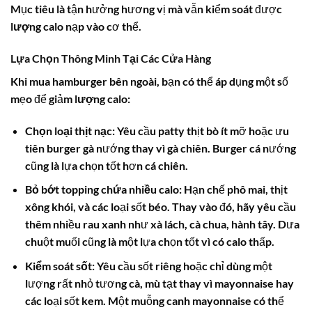
Mục tiêu là tận hưởng hương vị mà vẫn kiểm soát được
lượng calo
nạp vào cơ thể.
Lựa Chọn Thông Minh Tại Các Cửa Hàng
Khi mua hamburger bên ngoài, bạn có thể áp dụng một số
mẹo để giảm
lượng calo
:
Chọn loại thịt nạc
: Yêu cầu patty thịt bò ít mỡ hoặc ưu
tiên burger gà nướng thay vì gà chiên. Burger cá nướng
cũng là lựa chọn tốt hơn cá chiên.
Bỏ bớt topping chứa nhiều calo
: Hạn chế phô mai, thịt
xông khói, và các loại sốt béo. Thay vào đó, hãy yêu cầu
thêm nhiều rau xanh như xà lách, cà chua, hành tây. Dưa
chuột muối cũng là một lựa chọn tốt vì có
calo
thấp.
Kiểm soát sốt
: Yêu cầu sốt riêng hoặc chỉ dùng một
lượng rất nhỏ tương cà, mù tạt thay vì mayonnaise hay
các loại sốt kem. Một muỗng canh mayonnaise có thể