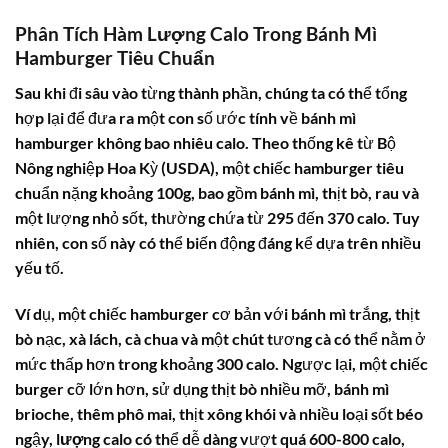
Phân Tích Hàm Lượng Calo Trong Bánh Mì
Hamburger Tiêu Chuẩn
Sau khi đi sâu vào từng thành phần, chúng ta có thể tổng
hợp lại để đưa ra một con số ước tính về
bánh mì
hamburger không bao nhiêu calo
. Theo thống kê từ Bộ
Nông nghiệp Hoa Kỳ (USDA), một chiếc hamburger tiêu
chuẩn nặng khoảng 100g, bao gồm bánh mì, thịt bò, rau và
một lượng nhỏ sốt, thường chứa từ 295 đến 370 calo. Tuy
nhiên, con số này có thể biến động đáng kể dựa trên nhiều
yếu tố.
Ví dụ, một chiếc hamburger cơ bản với bánh mì trắng, thịt
bò nạc, xà lách, cà chua và một chút tương cà có thể nằm ở
mức thấp hơn trong khoảng 300 calo. Ngược lại, một chiếc
burger cỡ lớn hơn, sử dụng thịt bò nhiều mỡ, bánh mì
brioche, thêm phô mai, thịt xông khói và nhiều loại sốt béo
ngậy,
lượng calo
có thể dễ dàng vượt quá 600-800 calo,