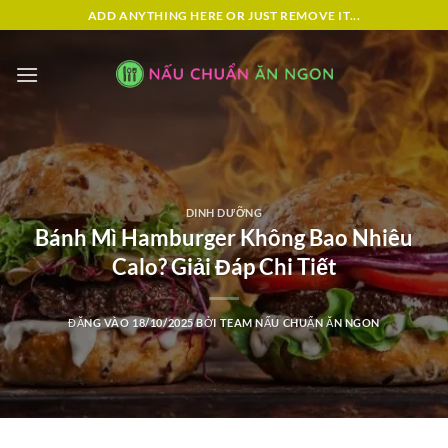
Bỏ
ADD ANYTHING HERE OR JUST REMOVE IT...
qua
nội
dung
DINH DƯỠNG
Bánh Mì Hamburger Không Bao Nhiêu
Calo? Giải Đáp Chi Tiết
ĐĂNG VÀO
18/10/2025
BỞI
TEAM NẤU CHUẨN ĂN NGON