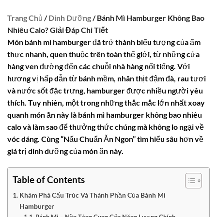
Trang Chủ
/
Dinh Dưỡng
/ Bánh Mì Hamburger Không Bao
Nhiêu Calo? Giải Đáp Chi Tiết
Món
bánh mì hamburger
đã trở thành biểu tượng của ẩm
thực nhanh, quen thuộc trên toàn thế giới, từ những cửa
hàng ven đường đến các chuỗi nhà hàng nổi tiếng. Với
hương vị hấp dẫn từ bánh mềm, nhân thịt đậm đà, rau tươi
và nước sốt đặc trưng, hamburger được nhiều người yêu
thích. Tuy nhiên, một trong những thắc mắc lớn nhất xoay
quanh món ăn này là
bánh mì hamburger không bao nhiêu
calo
và làm sao để thưởng thức chúng mà không lo ngại về
vóc dáng. Cùng “Nấu Chuẩn Ăn Ngon” tìm hiểu sâu hơn về
giá trị dinh dưỡng của món ăn này.
Table of Contents
Khám Phá Cấu Trúc Và Thành Phần Của Bánh Mì
Hamburger
Bánh Mì – Nền Tảng Cung Cấp Năng Lượng Chính