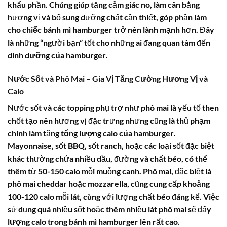
khẩu phần. Chúng giúp tăng cảm giác no, làm cân bằng
hương vị và bổ sung dưỡng chất cần thiết, góp phần làm
cho
chiếc bánh mì hamburger
trở nên lành mạnh hơn. Đây
là những “người bạn” tốt cho những ai đang quan tâm đến
dinh dưỡng của hamburger
.
Nước Sốt và Phô Mai – Gia Vị Tăng Cường Hương Vị và
Calo
Nước sốt và các topping phụ trợ như phô mai là yếu tố then
chốt tạo nên hương vị đặc trưng nhưng cũng là thủ phạm
chính làm tăng
tổng lượng calo của hamburger
.
Mayonnaise, sốt BBQ, sốt ranch, hoặc các loại sốt đặc biệt
khác thường chứa nhiều dầu, đường và chất béo, có thể
thêm từ 50-150 calo mỗi muỗng canh. Phô mai, đặc biệt là
phô mai cheddar hoặc mozzarella, cũng cung cấp khoảng
100-120 calo mỗi lát, cùng với lượng chất béo đáng kể. Việc
sử dụng quá nhiều sốt hoặc thêm nhiều lát phô mai sẽ đẩy
lượng calo trong bánh mì hamburger
lên rất cao.