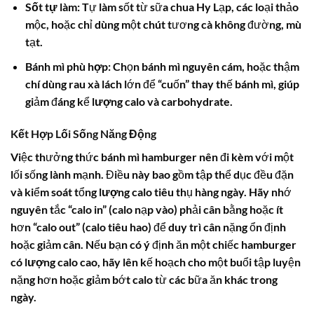
Sốt tự làm
: Tự làm sốt từ sữa chua Hy Lạp, các loại thảo
mộc, hoặc chỉ dùng một chút tương cà không đường, mù
tạt.
Bánh mì phù hợp
: Chọn bánh mì nguyên cám, hoặc thậm
chí dùng rau xà lách lớn để “cuốn” thay thế bánh mì, giúp
giảm đáng kể
lượng calo
và carbohydrate.
Kết Hợp Lối Sống Năng Động
Việc thưởng thức
bánh mì hamburger
nên đi kèm với một
lối sống lành mạnh. Điều này bao gồm tập thể dục đều đặn
và kiểm soát tổng
lượng calo
tiêu thụ hàng ngày. Hãy nhớ
nguyên tắc “calo in” (calo nạp vào) phải cân bằng hoặc ít
hơn “calo out” (calo tiêu hao) để duy trì cân nặng ổn định
hoặc giảm cân. Nếu bạn có ý định ăn một chiếc hamburger
có
lượng calo
cao, hãy lên kế hoạch cho một buổi tập luyện
nặng hơn hoặc giảm bớt calo từ các bữa ăn khác trong
ngày.