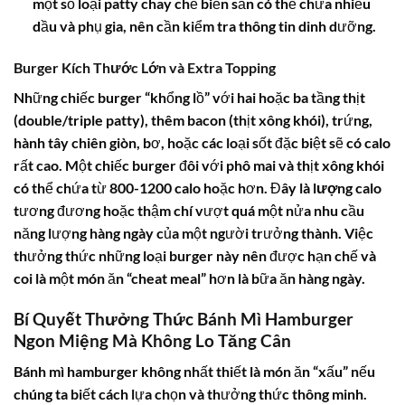
một số loại patty chay chế biến sẵn có thể chứa nhiều
dầu và phụ gia, nên cần kiểm tra thông tin dinh dưỡng.
Burger Kích Thước Lớn và Extra Topping
Những chiếc burger “khổng lồ” với hai hoặc ba tầng thịt
(double/triple patty), thêm bacon (thịt xông khói), trứng,
hành tây chiên giòn, bơ, hoặc các loại sốt đặc biệt sẽ có
calo
rất cao. Một chiếc burger đôi với phô mai và thịt xông khói
có thể chứa từ 800-1200 calo hoặc hơn. Đây là
lượng calo
tương đương hoặc thậm chí vượt quá một nửa nhu cầu
năng lượng hàng ngày của một người trưởng thành. Việc
thưởng thức những loại burger này nên được hạn chế và
coi là một món ăn “cheat meal” hơn là bữa ăn hàng ngày.
Bí Quyết Thưởng Thức Bánh Mì Hamburger
Ngon Miệng Mà Không Lo Tăng Cân
Bánh mì hamburger
không nhất thiết là món ăn “xấu” nếu
chúng ta biết cách lựa chọn và thưởng thức thông minh.