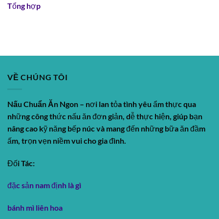
Tổng hợp
VỀ CHÚNG TÔI
Nấu Chuẩn Ăn Ngon
– nơi lan tỏa tình yêu ẩm thực qua
những công thức nấu ăn đơn giản, dễ thực hiện, giúp bạn
nâng cao kỹ năng bếp núc và mang đến những bữa ăn đầm
ấm, trọn vẹn niềm vui cho gia đình.
Đối Tác:
đặc sản nam định là gì
bánh mì liên hoa