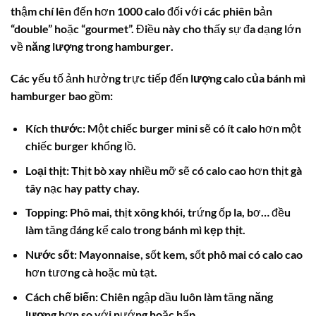
thậm chí lên đến hơn 1000 calo đối với các phiên bản
“double” hoặc “gourmet”. Điều này cho thấy sự đa dạng lớn
về
năng lượng trong hamburger
.
Các yếu tố ảnh hưởng trực tiếp đến
lượng calo của bánh mì
hamburger
bao gồm:
Kích thước
: Một chiếc burger mini sẽ có ít calo hơn một
chiếc burger khổng lồ.
Loại thịt
: Thịt bò xay nhiều mỡ sẽ có
calo
cao hơn thịt gà
tây nạc hay patty chay.
Topping
: Phô mai, thịt xông khói, trứng ốp la, bơ… đều
làm tăng đáng kể
calo trong bánh mì kẹp thịt
.
Nước sốt
: Mayonnaise, sốt kem, sốt phô mai có
calo
cao
hơn tương cà hoặc mù tạt.
Cách chế biến
: Chiên ngập dầu luôn làm tăng
năng
lượng
hơn so với nướng hoặc hấp.