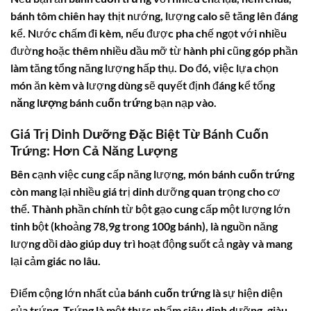
bánh tôm chiên hay thịt nướng, lượng calo sẽ tăng lên đáng
kể. Nước chấm đi kèm, nếu được pha chế ngọt với nhiều
đường hoặc thêm nhiều dầu mỡ từ hành phi cũng góp phần
làm tăng tổng năng lượng hấp thụ. Do đó, việc lựa chọn
món ăn kèm và lượng dùng sẽ quyết định đáng kể tổng
năng lượng bánh cuốn trứng
bạn nạp vào.
Giá Trị Dinh Dưỡng Đặc Biệt Từ Bánh Cuốn
Trứng: Hơn Cả Năng Lượng
Bên cạnh việc cung cấp năng lượng,
món bánh cuốn trứng
còn mang lại nhiều giá trị dinh dưỡng quan trọng cho cơ
thể. Thành phần chính từ bột gạo cung cấp một lượng lớn
tinh bột (khoảng 78,9g trong 100g bánh), là nguồn năng
lượng dồi dào giúp duy trì hoạt động suốt cả ngày và mang
lại cảm giác no lâu.
Điểm cộng lớn nhất của
bánh cuốn trứng
là sự hiện diện
của trứng. Trứng là một thực phẩm siêu dinh dưỡng, giàu