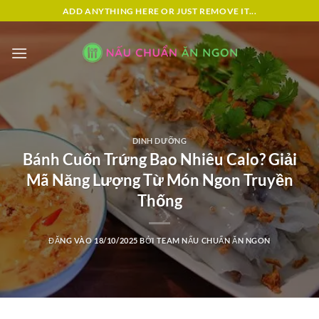
Bỏ
ADD ANYTHING HERE OR JUST REMOVE IT...
qua
nội
dung
DINH DƯỠNG
Bánh Cuốn Trứng Bao Nhiêu Calo? Giải
Mã Năng Lượng Từ Món Ngon Truyền
Thống
ĐĂNG VÀO
18/10/2025
BỞI
TEAM NẤU CHUẨN ĂN NGON