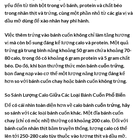
yếu đến từ tinh bột trong vỏ bánh, protein và chất béo
trong nhân thịt và trứng, cùng một phần nhỏ từ các gia vị và
dầu mỡ dùng để xào nhân hay phi hành.
Việc thêm trứng vào bánh cuốn không chỉ làm tăng hương
vị mà còn bổ sung đáng kể lượng calo và protein. Một quả
trứng gà trung bình nặng khoảng 50 gram chứa khoảng 70-
80 calo, trong đó có khoảng 6 gram protein và 5 gram chất
béo. Do đó, khi bạn thưởng thức món
bánh cuốn trứng
,
bạn đang nạp vào cơ thể một lượng năng lượng đáng kể
hơn so với bánh cuốn chay hoặc bánh cuốn không trứng.
So Sánh Lượng Calo Giữa Các Loại Bánh Cuốn Phổ Biến
Để có cái nhìn toàn diện hơn về
calo bánh cuốn trứng
, hãy
so sánh với các loại bánh cuốn khác. Một đĩa bánh cuốn
chay (chỉ có mộc nhĩ) thường có khoảng 200 calo. Đối với
bánh cuốn nhân thịt băm truyền thống, lượng calo có thể
lên tới 250-280 calo tùy thuộc vào lượng thịt và dầu mỡ.