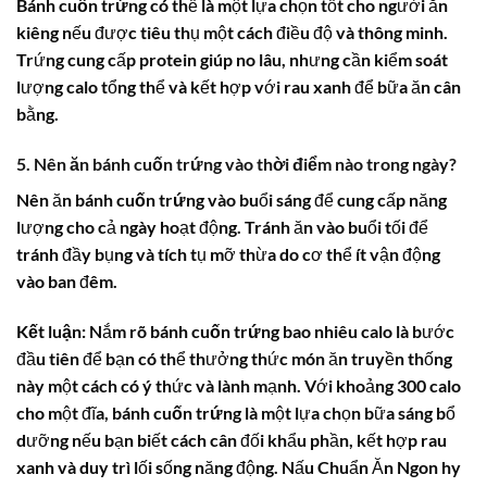
Bánh cuốn trứng
có thể là một lựa chọn tốt cho người ăn
kiêng nếu được tiêu thụ một cách điều độ và thông minh.
Trứng cung cấp protein giúp no lâu, nhưng cần kiểm soát
lượng calo tổng thể và kết hợp với rau xanh để bữa ăn cân
bằng.
5. Nên ăn bánh cuốn trứng vào thời điểm nào trong ngày?
Nên ăn
bánh cuốn trứng
vào buổi sáng để cung cấp năng
lượng cho cả ngày hoạt động. Tránh ăn vào buổi tối để
tránh đầy bụng và tích tụ mỡ thừa do cơ thể ít vận động
vào ban đêm.
Kết luận:
Nắm rõ
bánh cuốn trứng bao nhiêu calo
là bước
đầu tiên để bạn có thể thưởng thức món ăn truyền thống
này một cách có ý thức và lành mạnh. Với khoảng 300 calo
cho một đĩa,
bánh cuốn trứng
là một lựa chọn bữa sáng bổ
dưỡng nếu bạn biết cách cân đối khẩu phần, kết hợp rau
xanh và duy trì lối sống năng động. Nấu Chuẩn Ăn Ngon hy