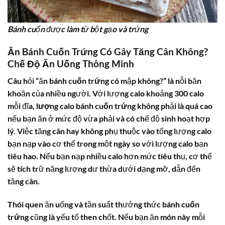
Bánh cuốn được làm từ bột gạo và trứng
Ăn Bánh Cuốn Trứng Có Gây Tăng Cân Không?
Chế Độ Ăn Uống Thông Minh
Câu hỏi “ăn
bánh cuốn trứng
có mập không?” là nỗi băn
khoăn của nhiều người. Với lượng calo khoảng 300 calo
mỗi đĩa,
lượng calo bánh cuốn trứng
không phải là quá cao
nếu bạn ăn ở mức độ vừa phải và có chế độ sinh hoạt hợp
lý. Việc tăng cân hay không phụ thuộc vào tổng lượng calo
bạn nạp vào cơ thể trong một ngày so với lượng calo bạn
tiêu hao. Nếu bạn nạp nhiều calo hơn mức tiêu thụ, cơ thể
sẽ tích trữ năng lượng dư thừa dưới dạng mỡ, dẫn đến
tăng cân.
Thói quen ăn uống và tần suất thưởng thức
bánh cuốn
trứng
cũng là yếu tố then chốt. Nếu bạn ăn món này mỗi