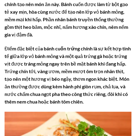
chính tạo nên món ăn này. Bánh cuốn được làm từ bột gạo
tẻ xay mịn, hòa cùng nước để tạo nên lớp vỏ bánh mỏng,
mềm mại khi hấp. Phần nhân bánh truyền thống thường
gồm thịt heo băm, mộc nhĩ, nấm hương xào chín, nêm nếm
gia vị đậm đà.
Điểm đặc biệt của
bánh cuốn trứng
chính là sự kết hợp tinh
tế giữa lớp vỏ bánh mỏng và một quả trứng gà hoặc trứng
vịt được tráng mỏng ngay trên bề mặt bánh khi đang hấp.
Trứng chín tới, vàng ươm, mềm mượt ôm trọn nhân thịt,
tạo nên một hương vị béo ngậy, thơm ngon khác biệt. Món
ăn thường được dùng kèm hành phi giòn rụm, chả lụa, và
nước chấm chua ngọt pha theo công thức riêng, đôi khi có
thêm nem chua hoặc bánh tôm chiên.