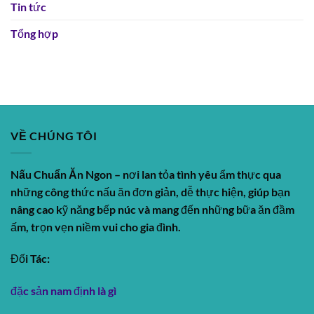
Tin tức
Tổng hợp
VỀ CHÚNG TÔI
Nấu Chuẩn Ăn Ngon
– nơi lan tỏa tình yêu ẩm thực qua
những công thức nấu ăn đơn giản, dễ thực hiện, giúp bạn
nâng cao kỹ năng bếp núc và mang đến những bữa ăn đầm
ấm, trọn vẹn niềm vui cho gia đình.
Đối Tác:
đặc sản nam định là gì