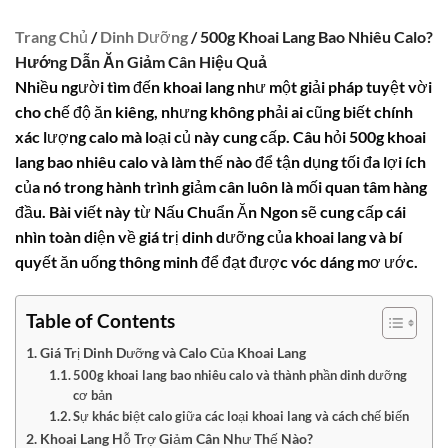
Trang Chủ
/
Dinh Dưỡng
/ 500g Khoai Lang Bao Nhiêu Calo?
Hướng Dẫn Ăn Giảm Cân Hiệu Quả
Nhiều người tìm đến
khoai lang
như một giải pháp tuyệt vời
cho chế độ ăn kiêng, nhưng không phải ai cũng biết chính
xác lượng calo mà loại củ này cung cấp. Câu hỏi
500g khoai
lang bao nhiêu calo
và làm thế nào để tận dụng tối đa lợi ích
của nó trong hành trình giảm cân luôn là mối quan tâm hàng
đầu. Bài viết này từ Nấu Chuẩn Ăn Ngon sẽ cung cấp cái
nhìn toàn diện về giá trị dinh dưỡng của khoai lang và bí
quyết ăn uống thông minh để đạt được vóc dáng mơ ước.
Table of Contents
Giá Trị Dinh Dưỡng và Calo Của Khoai Lang
500g khoai lang bao nhiêu calo và thành phần dinh dưỡng
cơ bản
Sự khác biệt calo giữa các loại khoai lang và cách chế biến
Khoai Lang Hỗ Trợ Giảm Cân Như Thế Nào?