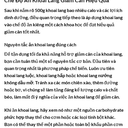
Chế Độ Ăn Khoai Lang Giảm Cân Hiệu Quả
Sau khi nắm rõ
500g khoai lang bao nhiêu calo
và các lợi ích
dinh dưỡng, điều quan trọng tiếp theo là áp dụng khoai lang
vào chế độ ăn kiêng một cách khoa học để đạt hiệu quả
giảm cân tốt nhất.
Nguyên tắc ăn khoai lang đúng cách
Để tận dụng tối đa khả năng hỗ trợ giảm cân của khoai lang,
bạn cần tuân thủ một số nguyên tắc cơ bản. Đầu tiên và
quan trọng nhất là phương pháp chế biến. Luôn ưu tiên
khoai lang luộc
,
khoai lang hấp
hoặc
khoai lang nướng
không dầu mỡ
. Tránh xa các món chiên xào, thêm đường
hoặc bơ, vì chúng sẽ làm tăng đáng kể lượng calo và chất
béo, làm mất đi ý nghĩa của việc ăn khoai lang để giảm cân.
Khi ăn khoai lang, hãy xem nó như một nguồn
carbohydrate
phức hợp
thay thế cho cơm hoặc các loại tinh bột khác.
Bạn có thể thay thế một phần hoặc toàn bộ khẩu phần cơm