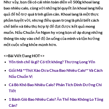
Như vậy, bạn đã có cái nhìn toàn diện về
500g khoai lang
bao nhiêu calo
, cùng với những bí quyết ăn khoai lang hiệu
quả để hỗ trợ quá trình giảm cân. Khoai lang là một thực
phẩm tuyệt vời, nhưng điều quan trọng là phải biết cách
chế biến và tiêu thụ hợp lý để đạt được kết quả mong
muốn. Nấu Chuẩn Ăn Ngon hy vọng bạn sẽ áp dụng những
thông tin này vào chế độ ăn uống của mình và tận hưởng
một cuộc sống khỏe mạnh hơn.
<>Bài Viết Đang HOT<>
Yến tinh chế là gì? Có tốt không? Thượng Long Yến
Giải Mã **Thịt Xào Dưa Chua Bao Nhiêu Calo** Và Cách
Nấu Chuẩn Vị
Cá Bò Khô Bao Nhiêu Calo? Phân Tích Dinh Dưỡng Chi
Tiết
1 Bánh Giò Bao Nhiêu Calo? Ăn Thế Nào Không Lo Tăng
Cân?