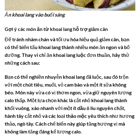
Ăn khoai lang vào buổi sáng
Gợi ý các món ăn từ khoai lang hỗ trợ giảm cân
Để tránh nhàm chán và tối ưu hóa hiệu quả giảm cân, bạn
có thể biến tấu khoai lang thành nhiều món ăn ngon và bổ
dưỡng. Thay vì chỉ ăn
khoai lang luộc
đơn thuần, hãy thử
những cách sau:
Bạn có thể nghiền nhuyễn khoai lang đã luộc, sau đó trộn
với một chút tiêu, muối, vỏ cam bào và một ít sữa không
béo. Món này vừa có vị thơm ngon, vừa giữ nguyên lượng
calo thấp. Một lựa chọn khác là cắt nhỏ khoai lang thành
khối vuông, xào nhanh với một ít
dầu ô liu
nguyên chất,
hành tây cắt nhỏ và các loại
thảo mộc
yêu thích như hương
thảo, ngò tây. Cách chế biến này giúp tăng hương vị mà
không làm tăng đáng kể lượng calo.