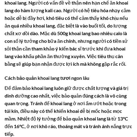
khoai lang. Người có vấn đề về thận nên hạn chế ăn khoai
lang do hàm lượng
kali
cao. Người có hệ tiêu hóa nhạy cảm
hoặc dễ bị đầy hơi, khó tiêu có thể cảm thấy khó chịu nếu
ăn quá nhiều khoai lang, đặc biệt là vào buổi tối, do lượng
chất xơ dồi dào. Mặc dù
500g khoai lang bao nhiêu calo
là
con số lý tưởng cho bữa ăn chính, nhưng người có tiền sử
sỏi thận cần tham khảo ý kiến bác sĩ trước khi đưa khoai
lang vào khẩu phần ăn thường xuyên. Việc tiêu thụ cân
bằng sẽ giúp bạn nhận được lợi ích mà không gặp rắc rối.
Cách bảo quản khoai lang tươi ngon lâu
Để đảm bảo khoai lang luôn giữ được chất lượng và giá trị
dinh dưỡng cao nhất, việc bảo quản đúng cách là vô cùng
quan trọng. Tránh để khoai lang ở nơi ẩm ướt hoặc trong
túi kín, điều này có thể khiến khoai dễ bị mốc hoặc mọc
mầm. Nhiệt độ lý tưởng để bảo quản khoai lang là từ 13°C
đến 16°C, ở nơi khô ráo, thoáng mát và tránh ánh nắng trực
tiếp.