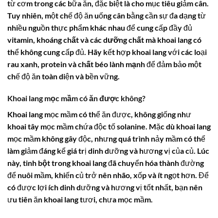
từ cơm trong các bữa ăn, đặc biệt là cho mục tiêu giảm cân.
Tuy nhiên, một chế độ ăn uống cân bằng cần sự đa dạng từ
nhiều nguồn thực phẩm khác nhau để cung cấp đầy đủ
vitamin
,
khoáng chất
và các
dưỡng chất
mà khoai lang có
thể không cung cấp đủ. Hãy kết hợp khoai lang với các loại
rau xanh,
protein
và
chất béo lành mạnh
để đảm bảo một
chế độ ăn toàn diện và bền vững.
Khoai lang mọc mầm có ăn được không?
Khoai lang mọc mầm có thể ăn được, không giống như
khoai tây mọc mầm chứa độc tố solanine. Mặc dù khoai lang
mọc mầm không gây độc, nhưng quá trình nảy mầm có thể
làm giảm đáng kể giá trị dinh dưỡng và hương vị của củ. Lúc
này,
tinh bột
trong khoai lang đã chuyển hóa thành đường
để nuôi mầm, khiến củ trở nên nhão, xốp và ít ngọt hơn. Để
có được lợi ích dinh dưỡng và hương vị tốt nhất, bạn nên
ưu tiên ăn khoai lang tươi, chưa mọc mầm.