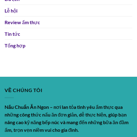
Lễ hội
Review ẩm thực
Tin tức
Tổng hợp
VỀ CHÚNG TÔI
Nấu Chuẩn Ăn Ngon
– nơi lan tỏa tình yêu ẩm thực qua
những công thức nấu ăn đơn giản, dễ thực hiện, giúp bạn
nâng cao kỹ năng bếp núc và mang đến những bữa ăn đầm
ấm, trọn vẹn niềm vui cho gia đình.