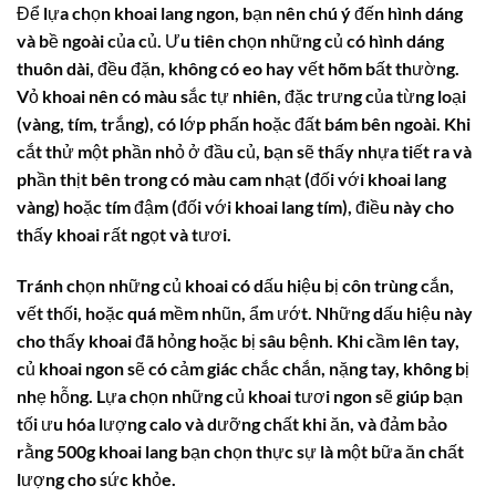
Để lựa chọn
khoai lang ngon
, bạn nên chú ý đến hình dáng
và bề ngoài của củ. Ưu tiên chọn những củ có hình dáng
thuôn dài, đều đặn, không có eo hay vết hõm bất thường.
Vỏ khoai nên có màu sắc tự nhiên, đặc trưng của từng loại
(vàng, tím, trắng), có lớp phấn hoặc đất bám bên ngoài. Khi
cắt thử một phần nhỏ ở đầu củ, bạn sẽ thấy nhựa tiết ra và
phần thịt bên trong có màu cam nhạt (đối với khoai lang
vàng) hoặc tím đậm (đối với khoai lang tím), điều này cho
thấy khoai rất ngọt và tươi.
Tránh chọn những củ khoai có dấu hiệu bị côn trùng cắn,
vết thối, hoặc quá mềm nhũn, ẩm ướt. Những dấu hiệu này
cho thấy khoai đã hỏng hoặc bị sâu bệnh. Khi cầm lên tay,
củ khoai ngon sẽ có cảm giác chắc chắn, nặng tay, không bị
nhẹ hỗng. Lựa chọn những củ khoai tươi ngon sẽ giúp bạn
tối ưu hóa lượng
calo
và dưỡng chất khi ăn, và đảm bảo
rằng
500g khoai lang
bạn chọn thực sự là một bữa ăn chất
lượng cho sức khỏe.