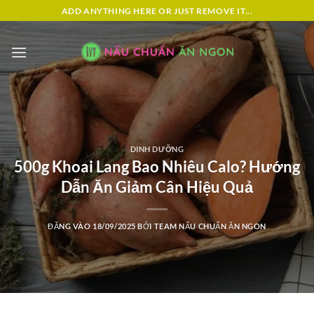
Bỏ
ADD ANYTHING HERE OR JUST REMOVE IT...
qua
nội
dung
DINH DƯỠNG
500g Khoai Lang Bao Nhiêu Calo? Hướng
Dẫn Ăn Giảm Cân Hiệu Quả
ĐĂNG VÀO
18/09/2025
BỞI
TEAM NẤU CHUẨN ĂN NGON