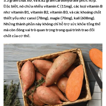
5.3 gram
chất xơ
, và 8.82 gram
carbohydrate
phức hợp.
Đặc biệt, nó chứa nhiều
vitamin C
(11mg), các loại vitamin B
như
vitamin B1
,
vitamin B2
,
vitamin B3
, và các khoáng chất
thiết yếu như
canxi
(78mg),
magie
(70mg),
kali
(608mg).
Những thành phần này không chỉ hỗ trợ sức khỏe tổng thể
mà còn đóng vai trò quan trọng trong quá trình trao đổi
chất của cơ thể.