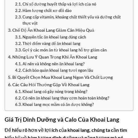
Chỉ số đường huyết thấp và lợi ích của nó
Hàm lượng chất xơ dồi dào
Cung cấp vitamin, khoáng chất thiết yếu và dưỡng chất
thực vật
Chế Độ Ăn Khoai Lang Giảm Cân Hiệu Quả
Nguyên tắc ăn khoai lang đúng cách
Thời điểm vàng để ăn khoai lang
Gợi ý các món ăn từ khoai lang hỗ trợ giảm cân
Những Lưu Ý Quan Trọng Khi Ăn Khoai Lang
Ai nên và không nên ăn khoai lang?
Cách bảo quản khoai lang tươi ngon lâu
Bí Quyết Chọn Mua Khoai Lang Ngon Và Chất Lượng
Các Câu Hỏi Thường Gặp Về Khoai Lang
Khoai lang có gây nóng trong không?
Có nên ăn khoai lang thay cơm hoàn toàn không?
Khoai lang mọc mầm có ăn được không?
Giá Trị Dinh Dưỡng và Calo Của Khoai Lang
Để hiểu rõ hơn về lợi ích của khoai lang, chúng ta cần tìm
hiểu kỹ về hàm lượng dinh dưỡng và năng lượng mà nó