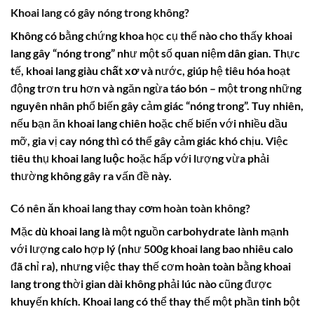
Khoai lang có gây nóng trong không?
Không có bằng chứng khoa học cụ thể nào cho thấy khoai
lang gây “nóng trong” như một số quan niệm dân gian. Thực
tế, khoai lang giàu
chất xơ
và nước, giúp hệ tiêu hóa hoạt
động trơn tru hơn và ngăn ngừa táo bón – một trong những
nguyên nhân phổ biến gây cảm giác “nóng trong”. Tuy nhiên,
nếu bạn ăn khoai lang chiên hoặc chế biến với nhiều dầu
mỡ, gia vị cay nóng thì có thể gây cảm giác khó chịu. Việc
tiêu thụ
khoai lang luộc
hoặc hấp với lượng vừa phải
thường không gây ra vấn đề này.
Có nên ăn khoai lang thay cơm hoàn toàn không?
Mặc dù khoai lang là một nguồn
carbohydrate
lành mạnh
với lượng calo hợp lý (như
500g khoai lang bao nhiêu calo
đã chỉ ra), nhưng việc thay thế cơm hoàn toàn bằng khoai
lang trong thời gian dài không phải lúc nào cũng được
khuyến khích. Khoai lang có thể thay thế một phần tinh bột