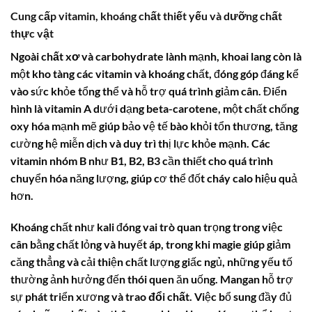
Cung cấp vitamin, khoáng chất thiết yếu và dưỡng chất
thực vật
Ngoài
chất xơ
và
carbohydrate
lành mạnh, khoai lang còn là
một kho tàng các vitamin và khoáng chất, đóng góp đáng kể
vào sức khỏe tổng thể và hỗ trợ quá trình giảm cân. Điển
hình là
vitamin A
dưới dạng beta-carotene, một chất chống
oxy hóa mạnh mẽ giúp bảo vệ tế bào khỏi tổn thương, tăng
cường hệ miễn dịch và duy trì thị lực khỏe mạnh. Các
vitamin nhóm B
như B1, B2, B3 cần thiết cho quá trình
chuyển hóa năng lượng, giúp cơ thể đốt cháy
calo
hiệu quả
hơn.
Khoáng chất như
kali
đóng vai trò quan trọng trong việc
cân bằng chất lỏng và huyết áp, trong khi
magie
giúp giảm
căng thẳng và cải thiện chất lượng giấc ngủ, những yếu tố
thường ảnh hưởng đến thói quen ăn uống. Mangan hỗ trợ
sự phát triển xương và
trao đổi chất
. Việc bổ sung đầy đủ