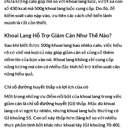
chứa lượng calo gấp đôi so với khoai lang luộc, vượt xa con
số
430 kcal
mà 500g khoai lang luộc cung cấp. Do đó, để
kiểm soát
calo nạp vào
, ưu tiên các cách chế biến lành
mạnh là rất cần thiết.
Khoai Lang Hỗ Trợ Giảm Cân Như Thế Nào?
Sau khi biết được
500g khoai lang bao nhiêu calo
, việc hiểu
rõ cơ chế mà loại củ này giúp giảm cân sẽ củng cố thêm
niềm tin của bạn vào nó. Khoai lang không chỉ cung cấp
năng lượng mà còn có nhiều đặc tính hỗ trợ kiểm soát cân
nặng hiệu quả.
Chỉ số đường huyết thấp và lợi ích của nó
Một trong những ưu điểm nổi bật của khoai lang trong việc
giảm cân là
chỉ số đường huyết (GI)
thấp. Mặc dù khoai
lang có vị ngọt tự nhiên, nhưng khoai lang luộc thường có
GI khoảng 55. Con số này thấp hơn đáng kể so với nhiều
thực phẩm tinh bột khác như khoai tây (GI khoảng 70-80).