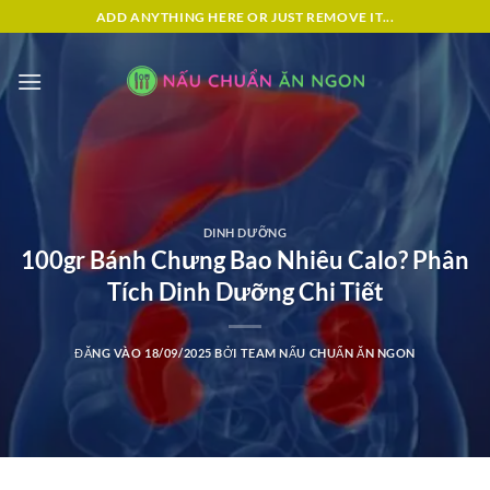
Bỏ
ADD ANYTHING HERE OR JUST REMOVE IT...
qua
nội
dung
DINH DƯỠNG
100gr Bánh Chưng Bao Nhiêu Calo? Phân
Tích Dinh Dưỡng Chi Tiết
ĐĂNG VÀO
18/09/2025
BỞI
TEAM NẤU CHUẨN ĂN NGON