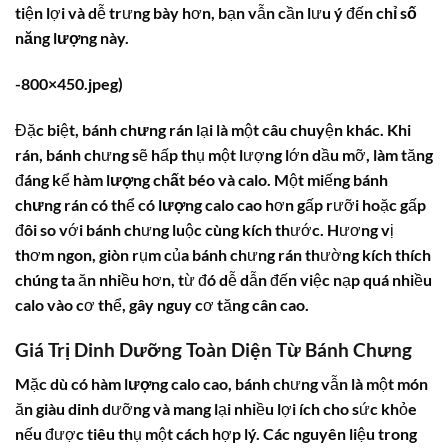
tiện lợi và dễ trưng bày hơn, bạn vẫn cần lưu ý đến
chỉ số
năng lượng
này.
-800×450.jpeg)
Đặc biệt,
bánh chưng rán
lại là một câu chuyện khác. Khi
rán, bánh chưng sẽ hấp thụ một lượng lớn dầu mỡ, làm tăng
đáng kể
hàm lượng chất béo
và
calo
. Một miếng
bánh
chưng rán
có thể có
lượng calo
cao hơn gấp rưỡi hoặc gấp
đôi so với bánh chưng luộc cùng kích thước. Hương vị
thơm ngon, giòn rụm của bánh chưng rán thường kích thích
chúng ta ăn nhiều hơn, từ đó dễ dẫn đến việc nạp quá nhiều
calo
vào cơ thể, gây nguy cơ tăng cân cao.
Giá Trị Dinh Dưỡng Toàn Diện Từ Bánh Chưng
Mặc dù có
hàm lượng calo
cao, bánh chưng vẫn là một món
ăn giàu dinh dưỡng và mang lại nhiều lợi ích cho sức khỏe
nếu được tiêu thụ một cách hợp lý. Các nguyên liệu trong