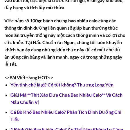
vào buổi tối, đặc biệt là trước khi đi ngủ, vì dễ gây khó tiêu,
đầy bụng và
tích lũy mỡ thừa
.
Việc nắm rõ
100gr bánh chưng bao nhiêu calo
cùng các
thông tin dinh dưỡng liên quan sẽ giúp bạn thưởng thức
món ăn truyền thống này một cách thông minh và có lợi cho
sức khỏe. Tại Nấu Chuẩn Ăn Ngon, chúng tôi luôn khuyến
khích bạn áp dụng những kiến thức này để có một chế độ
ăn uống cân bằng và lành mạnh, ngay cả trong những ngày
lễ Tết.
<>Bài Viết Đang HOT<>
Yến tinh chế là gì? Có tốt không? Thượng Long Yến
Giải Mã **Thịt Xào Dưa Chua Bao Nhiêu Calo** Và Cách
Nấu Chuẩn Vị
Cá Bò Khô Bao Nhiêu Calo? Phân Tích Dinh Dưỡng Chi
Tiết
1 Bánh Giò Bao Nhiêu Calo? Ăn Thế Nào Không Lo Tăng