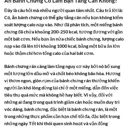
Ăn Bánh Chưng Có Làm Bạn Tăng Cân Không?
Đây là câu hỏi mà nhiều người quan tâm nhất. Câu trả lời là:
Có,
ăn bánh chưng có thể gây tăng cân
nếu bạn không kiểm
soát
lượng calo
nạp vào. Như đã phân tích, một miếng bánh
chưng đã chứa khoảng 200-250 kcal, tương đương với gần
một bát cơm. Nếu bạn ăn nửa chiếc bánh chưng,
lượng calo
nạp vào đã lên tới khoảng 1000 kcal, bằng một bữa ăn lớn
hoặc thậm chí hơn tổng
calo
của hai bát cơm.
Bánh chưng rán
càng làm tăng nguy cơ này bởi nó bổ sung
một lượng lớn dầu mỡ và chất béo không bão hòa. Hương
vị thơm ngon, giòn rụm của bánh chưng rán thường khiến
người ăn khó lòng dừng lại chỉ ở một miếng, dẫn đến việc
tiêu thụ quá mức mà không hề hay biết. Vì vậy, đối với
những ai đang trong quá trình giảm cân hoặc muốn duy trì
vóc dáng, bánh chưng, đặc biệt là bánh chưng rán, là một
trong những thực phẩm cần hạn chế tối đa, đặc biệt trong
những ngày Tết khi thói quen sinh hoạt và vận động