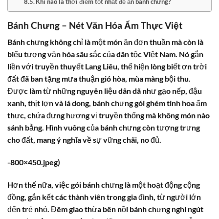
Khi nào là thời điểm tốt nhất để ăn bánh chưng?
Bánh Chưng – Nét Văn Hóa Ẩm Thực Việt
Bánh chưng không chỉ là một món ăn đơn thuần mà còn là
biểu tượng văn hóa sâu sắc của dân tộc Việt Nam. Nó gắn
liền với truyền thuyết Lang Liêu, thể hiện lòng biết ơn trời
đất đã ban tặng mưa thuận gió hòa, mùa màng bội thu.
Được làm từ những nguyên liệu dân dã như gạo nếp, đậu
xanh, thịt lợn và lá dong, bánh chưng gói ghém tinh hoa ẩm
thực, chứa đựng hương vị truyền thống mà không món nào
sánh bằng. Hình vuông của bánh chưng còn tượng trưng
cho đất, mang ý nghĩa về sự vững chãi, no đủ.
-800×450.jpeg)
Hơn thế nữa, việc gói bánh chưng là một hoạt động cộng
đồng, gắn kết các thành viên trong gia đình, từ người lớn
đến trẻ nhỏ. Đêm giao thừa bên nồi bánh chưng nghi ngút