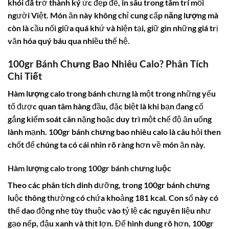
khói đã trở thành ký ức đẹp đẽ, in sâu trong tâm trí mỗi
người Việt. Món ăn này không chỉ cung cấp
năng lượng
mà
còn là cầu nối giữa quá khứ và hiện tại, giữ gìn những giá trị
văn hóa quý báu qua nhiều thế hệ.
100gr Bánh Chưng Bao Nhiêu Calo? Phân Tích
Chi Tiết
Hàm lượng calo
trong bánh chưng là một trong những yếu
tố được quan tâm hàng đầu, đặc biệt là khi bạn đang cố
gắng kiểm soát cân nặng hoặc duy trì một chế độ ăn uống
lành mạnh.
100gr bánh chưng bao nhiêu calo
là câu hỏi then
chốt để chúng ta có cái nhìn rõ ràng hơn về món ăn này.
Hàm lượng calo trong 100gr bánh chưng luộc
Theo các phân tích dinh dưỡng, trong
100gr bánh chưng
luộc thông thường có chứa khoảng
181 kcal
. Con số này có
thể dao động nhẹ tùy thuộc vào tỷ lệ các nguyên liệu như
gạo nếp, đậu xanh và thịt lợn. Để hình dung rõ hơn, 100gr