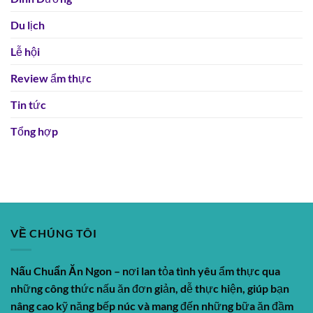
Du lịch
Lễ hội
Review ẩm thực
Tin tức
Tổng hợp
VỀ CHÚNG TÔI
Nấu Chuẩn Ăn Ngon
– nơi lan tỏa tình yêu ẩm thực qua
những công thức nấu ăn đơn giản, dễ thực hiện, giúp bạn
nâng cao kỹ năng bếp núc và mang đến những bữa ăn đầm