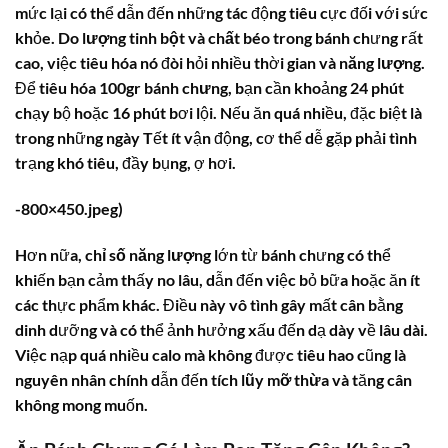
mức lại có thể dẫn đến những tác động tiêu cực đối với sức
khỏe. Do
lượng tinh bột
và
chất béo
trong bánh chưng rất
cao, việc tiêu hóa nó đòi hỏi nhiều thời gian và
năng lượng
.
Để tiêu hóa
100gr bánh chưng
, bạn cần khoảng 24 phút
chạy bộ hoặc 16 phút bơi lội. Nếu ăn quá nhiều, đặc biệt là
trong những ngày Tết ít vận động, cơ thể dễ gặp phải tình
trạng khó tiêu, đầy bụng, ợ hơi.
-800×450.jpeg)
Hơn nữa,
chỉ số năng lượng
lớn từ bánh chưng có thể
khiến bạn cảm thấy no lâu, dẫn đến việc bỏ bữa hoặc ăn ít
các thực phẩm khác. Điều này vô tình gây mất cân bằng
dinh dưỡng và có thể ảnh hưởng xấu đến dạ dày về lâu dài.
Việc nạp quá nhiều
calo
mà không được tiêu hao cũng là
nguyên nhân chính dẫn đến
tích lũy mỡ thừa
và tăng cân
không mong muốn.