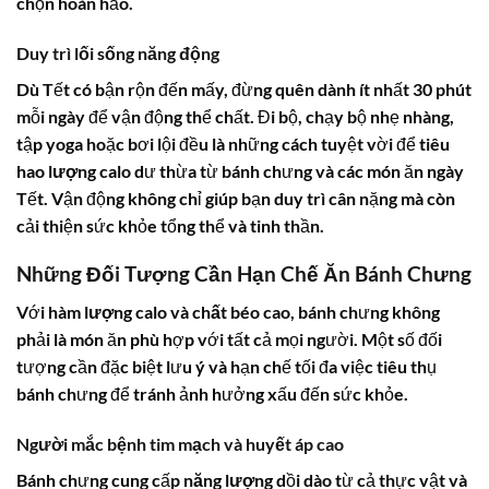
chọn hoàn hảo.
Duy trì lối sống năng động
Dù Tết có bận rộn đến mấy, đừng quên dành ít nhất 30 phút
mỗi ngày để vận động thể chất. Đi bộ, chạy bộ nhẹ nhàng,
tập yoga hoặc bơi lội đều là những cách tuyệt vời để tiêu
hao
lượng calo
dư thừa từ bánh chưng và các món ăn ngày
Tết. Vận động không chỉ giúp bạn duy trì cân nặng mà còn
cải thiện sức khỏe tổng thể và tinh thần.
Những Đối Tượng Cần Hạn Chế Ăn Bánh Chưng
Với
hàm lượng calo
và
chất béo
cao, bánh chưng không
phải là món ăn phù hợp với tất cả mọi người. Một số đối
tượng cần đặc biệt lưu ý và hạn chế tối đa việc tiêu thụ
bánh chưng để tránh ảnh hưởng xấu đến sức khỏe.
Người mắc bệnh tim mạch và huyết áp cao
Bánh chưng cung cấp
năng lượng
dồi dào từ cả thực vật và