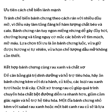
Ưu tiên cách chế biến lành mạnh
Tránh chế biến bánh chưng theo cách rán với nhiều dầu
mỡ, vì điều này làm tăng đáng kể
hàm lượng chất béo
và
calo
. Bánh chưng rán tuy ngon miệng nhưng dễ gây đầy hơi,
chướng bụng và tăng nguy cơ mắc các bệnh về tim mạch,
mỡ máu. Lựa chọn tối ưu là ăn bánh chưng luộc, vừa giữ
được hương vị tự nhiên, vừa hạn chế
lượng dầu mỡ
không
cần thiết.
Kết hợp bánh chưng cùng rau xanh và chất xơ
Để cân bằng
giá trị dinh dưỡng
và hỗ trợ tiêu hóa, hãy ăn
bánh chưng kèm với dưa hành, củ kiệu, các loại rau xanh
tươi hoặc trái cây. Chất xơ trong rau củ giúp quá trình
chuyển hóa
chất bột đường
diễn ra nhanh hơn, giảm cảm
giác ngán và hỗ trợ hệ tiêu hóa. Một đĩa bánh chưng nhỏ
kèm với salad rau xanh hoặc một bát canh rau củ sẽ là lựa