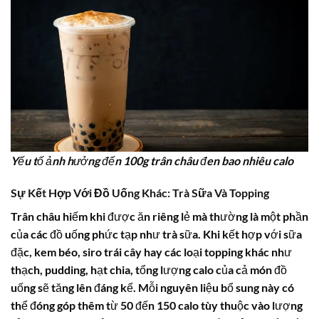
Yếu tố ảnh hưởng đến 100g trân châu đen bao nhiêu calo
Sự Kết Hợp Với Đồ Uống Khác: Trà Sữa Và Topping
Trân châu hiếm khi được ăn riêng lẻ mà thường là một phần
của các đồ uống phức tạp như trà sữa. Khi kết hợp với sữa
đặc, kem béo, siro trái cây hay các loại topping khác như
thạch, pudding, hạt chia, tổng lượng calo của cả món đồ
uống sẽ tăng lên đáng kể. Mỗi nguyên liệu bổ sung này có
thể đóng góp thêm từ 50 đến 150 calo tùy thuộc vào lượng