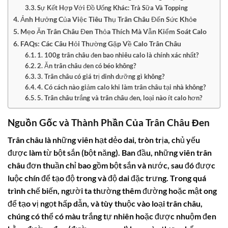
Sự Kết Hợp Với Đồ Uống Khác: Trà Sữa Và Topping
Ảnh Hưởng Của Việc Tiêu Thụ Trân Châu Đến Sức Khỏe
Mẹo Ăn Trân Châu Đen Thỏa Thích Mà Vẫn Kiểm Soát Calo
FAQs: Các Câu Hỏi Thường Gặp Về Calo Trân Châu
1. 100g trân châu đen bao nhiêu calo là chính xác nhất?
2. Ăn trân châu đen có béo không?
3. Trân châu có giá trị dinh dưỡng gì không?
4. Có cách nào giảm calo khi làm trân châu tại nhà không?
5. Trân châu trắng và trân châu đen, loại nào ít calo hơn?
Nguồn Gốc và Thành Phần Của Trân Châu Đen
Trân châu là những viên hạt dẻo dai, tròn trịa, chủ yếu
được làm từ bột sắn (bột năng). Ban đầu, những viên trân
châu đơn thuần chỉ bao gồm bột sắn và nước, sau đó được
luộc chín để tạo độ trong và độ dai đặc trưng. Trong quá
trình chế biến, người ta thường thêm đường hoặc mật ong
để tạo vị ngọt hấp dẫn, và tùy thuộc vào loại trân châu,
chúng có thể có màu trắng tự nhiên hoặc được nhuộm đen