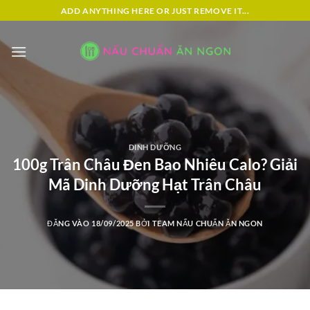
Bỏ
ADD ANYTHING HERE OR JUST REMOVE IT...
qua
nội
dung
DINH DƯỠNG
100g Trân Châu Đen Bao Nhiêu Calo? Giải
Mã Dinh Dưỡng Hạt Trân Châu
ĐĂNG VÀO
18/09/2025
BỞI
TEAM NẤU CHUẨN ĂN NGON