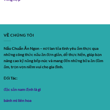
VỀ CHÚNG TÔI
Nấu Chuẩn Ăn Ngon
– nơi lan tỏa tình yêu ẩm thực qua
những công thức nấu ăn đơn giản, dễ thực hiện, giúp bạn
nâng cao kỹ năng bếp núc và mang đến những bữa ăn đầm
ấm, trọn vẹn niềm vui cho gia đình.
Đối Tác:
đặc sản nam định là gì
bánh mì liên hoa