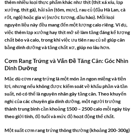
thêm nhiều loại thực phẩm khác như thịt (thịt xá xíu, lạp
xưởng, thịt gà), hải sản (tôm, mực), rau củ (đậu Hà Lan, cà
rốt, ngô) hoặc gia vị (nước tương, dầu hào). Mỗi loại
nguyên liệu này đều mang đến một lượng calo riêng. Ví dụ,
việc thêm lạp xưởng hay thịt mỡ sẽ làm tăng đáng kể lượng
chất béo và calo, trong khi việc ưu tiên rau củ sẽ giúp cân
bằng dinh dưỡng và tăng chất xơ, giúp no lâu hơn.
Cơm Rang Trứng và Vấn Đề Tăng Cân: Góc Nhìn
Dinh Dưỡng
Mặc dù cơm rang trứng là một món ăn ngon miệng và tiện
lợi, nhưng nếu không được kiểm soát về khẩu phần và tần
suất, nó có thể là nguyên nhân gây tăng cân. Theo khuyến
nghị của các chuyên gia dinh dưỡng, một người trưởng
thành trung bình cần khoảng 1500 – 2500 calo mỗi ngày tùy
theo giới tính, độ tuổi và mức độ hoạt động thể chất.
Một suất cơm rang trứng thông thường (khoảng 200-300g)