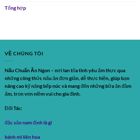
Tổng hợp
VỀ CHÚNG TÔI
Nấu Chuẩn Ăn Ngon
– nơi lan tỏa tình yêu ẩm thực qua
những công thức nấu ăn đơn giản, dễ thực hiện, giúp bạn
nâng cao kỹ năng bếp núc và mang đến những bữa ăn đầm
ấm, trọn vẹn niềm vui cho gia đình.
Đối Tác:
đặc sản nam định là gì
bánh mì liên hoa