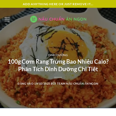
Bỏ
ADD ANYTHING HERE OR JUST REMOVE IT...
qua
nội
dung
DINH DƯỠNG
100g Cơm Rang Trứng Bao Nhiêu Calo?
Phân Tích Dinh Dưỡng Chi Tiết
ĐĂNG VÀO
19/10/2025
BỞI
TEAM NẤU CHUẨN ĂN NGON