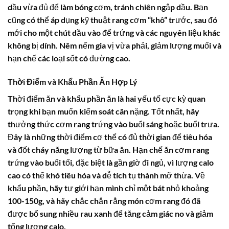
dầu vừa đủ để làm bóng cơm, tránh chiên ngập dầu. Bạn
cũng có thể áp dụng kỹ thuật rang cơm “khô” trước, sau đó
mới cho một chút dầu vào để trứng và các nguyên liệu khác
không bị dính. Nêm nếm gia vị vừa phải, giảm lượng muối và
hạn chế các loại sốt có đường cao.
Thời Điểm và Khẩu Phần Ăn Hợp Lý
Thời điểm ăn và khẩu phần ăn là hai yếu tố cực kỳ quan
trọng khi bạn muốn kiểm soát cân nặng. Tốt nhất, hãy
thưởng thức cơm rang trứng vào buổi sáng hoặc buổi trưa.
Đây là những thời điểm cơ thể có đủ thời gian để tiêu hóa
và đốt cháy năng lượng từ bữa ăn. Hạn chế ăn cơm rang
trứng vào buổi tối, đặc biệt là gần giờ đi ngủ, vì lượng calo
cao có thể khó tiêu hóa và dễ tích tụ thành mỡ thừa. Về
khẩu phần, hãy tự giới hạn mình chỉ một bát nhỏ khoảng
100-150g, và hãy chắc chắn rằng món cơm rang đó đã
được bổ sung nhiều rau xanh để tăng cảm giác no và giảm
tổng lượng calo.