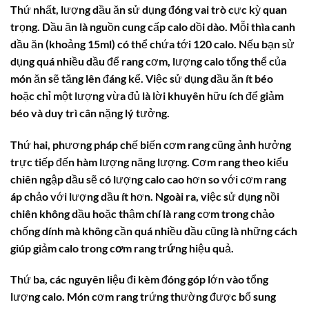
Thứ nhất, lượng dầu ăn sử dụng đóng vai trò cực kỳ quan
trọng. Dầu ăn là nguồn cung cấp calo dồi dào. Mỗi thìa canh
dầu ăn (khoảng 15ml) có thể chứa tới 120 calo. Nếu bạn sử
dụng quá nhiều dầu để rang cơm, lượng calo tổng thể của
món ăn sẽ tăng lên đáng kể. Việc sử dụng dầu ăn ít béo
hoặc chỉ một lượng vừa đủ là lời khuyên hữu ích để giảm
béo và duy trì cân nặng lý tưởng.
Thứ hai, phương pháp chế biến cơm rang cũng ảnh hưởng
trực tiếp đến hàm lượng năng lượng. Cơm rang theo kiểu
chiên ngập dầu sẽ có lượng calo cao hơn so với cơm rang
áp chảo với lượng dầu ít hơn. Ngoài ra, việc sử dụng nồi
chiên không dầu hoặc thậm chí là rang cơm trong chảo
chống dính mà không cần quá nhiều dầu cũng là những cách
giúp giảm
calo trong cơm rang trứng
hiệu quả.
Thứ ba, các nguyên liệu đi kèm đóng góp lớn vào tổng
lượng calo. Món cơm rang trứng thường được bổ sung