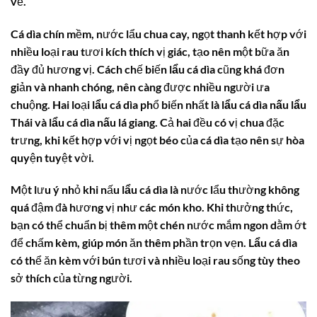
vẻ.
Cá dìa
chín mềm, nước lẩu chua cay, ngọt thanh kết hợp với
nhiều loại rau tươi kích thích vị giác, tạo nên một bữa ăn
đầy đủ hương vị. Cách chế biến
lẩu cá dìa
cũng khá đơn
giản và nhanh chóng, nên càng được nhiều người ưa
chuộng. Hai loại
lẩu cá dìa
phổ biến nhất là
lẩu cá dìa nấu lẩu
Thái
và
lẩu cá dìa nấu lá giang
. Cả hai đều có vị chua đặc
trưng, khi kết hợp với vị ngọt béo của
cá dìa
tạo nên sự hòa
quyện tuyệt vời.
Một lưu ý nhỏ khi nấu
lẩu cá dìa
là nước lẩu thường không
quá đậm đà hương vị như các món kho. Khi thưởng thức,
bạn có thể chuẩn bị thêm một chén nước mắm ngon dằm ớt
để chấm kèm, giúp món ăn thêm phần trọn vẹn.
Lẩu cá dìa
có thể ăn kèm với bún tươi và nhiều loại rau sống tùy theo
sở thích của từng người.