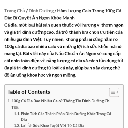
Trang Chủ
/
Dinh Dưỡng
/ Hàm Lượng Calo Trong 100g Cá
Dìa: Bí Quyết Ăn Ngon Khỏe Mạnh
Cá dìa, một loại hải sản quen thuộc với hương vị thơm ngon
và giá trị dinh dưỡng cao, đã trở thành lựa chọn ưu tiên của
nhiều gia đình Việt. Tuy nhiên, không phải ai cũng nắm rõ
100g cá dìa bao nhiêu calo
và những lợi ích sức khỏe mà nó
mang lại. Bài viết này của Nấu Chuẩn Ăn Ngon sẽ cung cấp
cái nhìn toàn diện về
năng lượng cá dìa
và cách tận dụng tối
đa giá trị dinh dưỡng từ loài cá này, giúp bạn xây dựng chế
độ ăn uống khoa học và ngon miệng.
Table of Contents
100g Cá Dìa Bao Nhiêu Calo? Thông Tin Dinh Dưỡng Chi
Tiết
Phân Tích Các Thành Phần Dinh Dưỡng Khác Trong Cá
Dìa
Lợi Ích Sức Khỏe Tuyệt Vời Từ Cá Dìa