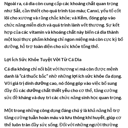
Ngoài ra,
cá dìa
còn cung cấp các
khoáng chất
quan trọng
như
Sắt
, cần thiết cho quá trình tạo máu;
Canxi
, yếu tố cốt
lõi cho xương và răng chắc khỏe; và
Kẽm
, đóng góp vào
chức năng miễn dịch và quá trình lành vết thương. Sự kết
hợp của các
vitamin
và
khoáng chất
này biến
cá dìa
thành
một loại thực phẩm không chỉ ngon miệng mà còn cực kỳ bổ
dưỡng, hỗ trợ toàn diện cho sức khỏe tổng thể.
Lợi Ích Sức Khỏe Tuyệt Vời Từ Cá Dìa
Cá dìa
không chỉ nổi bật với hương vị mà còn được mệnh
danh là “cá thuốc bắc” nhờ những
lợi ích sức khỏe
đa dạng.
Với
giá trị dinh dưỡng
cao, nó đóng góp vào việc bổ sung
đầy đủ các
dưỡng chất thiết yếu
cho cơ thể, tăng cường
sức đề kháng và duy trì các chức năng sinh học quan trọng.
Một trong những công dụng đáng chú ý là khả năng hỗ trợ
tăng cường
tuần hoàn máu
và
lưu thông khí huyết
, giúp cơ
thể luôn tràn đầy sức sống. Đối với những người thường