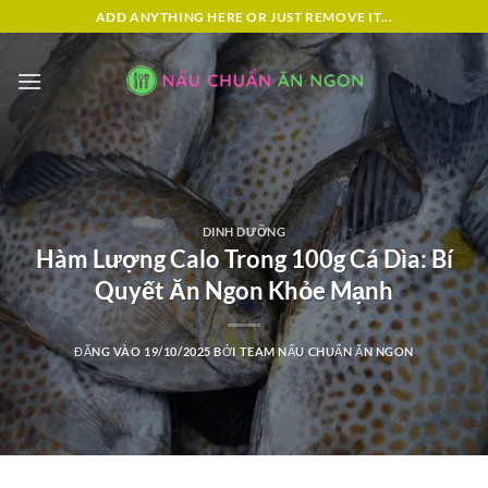
Bỏ
ADD ANYTHING HERE OR JUST REMOVE IT...
qua
nội
dung
DINH DƯỠNG
Hàm Lượng Calo Trong 100g Cá Dìa: Bí
Quyết Ăn Ngon Khỏe Mạnh
ĐĂNG VÀO
19/10/2025
BỞI
TEAM NẤU CHUẨN ĂN NGON