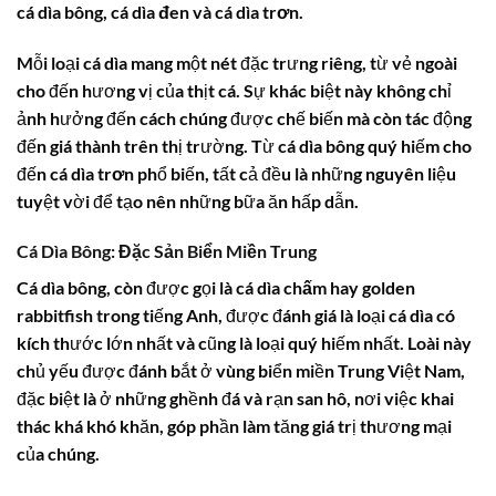
cá dìa bông
,
cá dìa đen
và
cá dìa trơn
.
Mỗi loại
cá dìa
mang một nét đặc trưng riêng, từ vẻ ngoài
cho đến hương vị của thịt cá. Sự khác biệt này không chỉ
ảnh hưởng đến cách chúng được chế biến mà còn tác động
đến giá thành trên thị trường. Từ
cá dìa bông
quý hiếm cho
đến
cá dìa trơn
phổ biến, tất cả đều là những nguyên liệu
tuyệt vời để tạo nên những bữa ăn hấp dẫn.
Cá Dìa Bông: Đặc Sản Biển Miền Trung
Cá dìa bông
, còn được gọi là
cá dìa chấm
hay golden
rabbitfish trong tiếng Anh, được đánh giá là loại
cá dìa
có
kích thước lớn nhất và cũng là loại quý hiếm nhất. Loài này
chủ yếu được đánh bắt ở vùng biển miền Trung Việt Nam,
đặc biệt là ở những ghềnh đá và rạn san hô, nơi việc khai
thác khá khó khăn, góp phần làm tăng giá trị thương mại
của chúng.