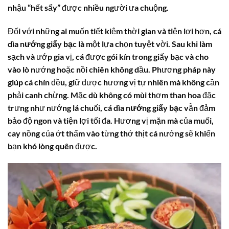
nhậu “hết sẩy” được nhiều người ưa chuộng.
Đối với những ai muốn tiết kiệm thời gian và tiện lợi hơn,
cá
dìa nướng giấy bạc
là một lựa chọn tuyệt vời. Sau khi làm
sạch và ướp gia vị, cá được gói kín trong giấy bạc và cho
vào lò nướng hoặc nồi chiên không dầu. Phương pháp này
giúp cá chín đều, giữ được hương vị tự nhiên mà không cần
phải canh chừng. Mặc dù không có mùi thơm than hoa đặc
trưng như nướng lá chuối,
cá dìa nướng giấy bạc
vẫn đảm
bảo độ ngon và tiện lợi tối đa. Hương vị mặn mà của muối,
cay nồng của ớt thấm vào từng thớ thịt cá nướng sẽ khiến
bạn khó lòng quên được.