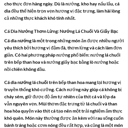
cho thực đơn hàng ngày. Dù là nướng, kho hay nấu lẩu,
cá
dìa
đều thể hiện trọn vẹn hương vị đặc trưng, làm hài lòng
cả những thực khách khó tính nhất.
Cá Dìa Nướng Thơm Lừng: Nướng Lá Chuối Và Giấy Bạc
Cá dìa nướng
là một trong những món ăn được nhiều người
yêu thích bởi hương vị đậm đà, thơm lừng và cách làm đơn
giản. Có hai phương pháp nướng phổ biến: nướng lá chuối
trên bếp than hoa và nướng giấy bạc bằng lò nướng hoặc
nồi chiên không dầu.
Cá dìa nướng lá chuối
trên bếp than hoa mang lại hương vị
truyền thống khó cưỡng. Cách nướng này giúp cá không bị
cháy sém, giữ được độ ẩm tự nhiên của thịt cá và lớp da
vẫn nguyên vẹn. Mùi thơm đặc trưng từ lá chuối và than
hoa hòa quyện vào thịt cá tạo nên một trải nghiệm ẩm thực
khó quên. Món này thường được ăn kèm với rau sống cuốn
bánh tráng hoặc cơm nóng đều rất hợp, và cũng là một món