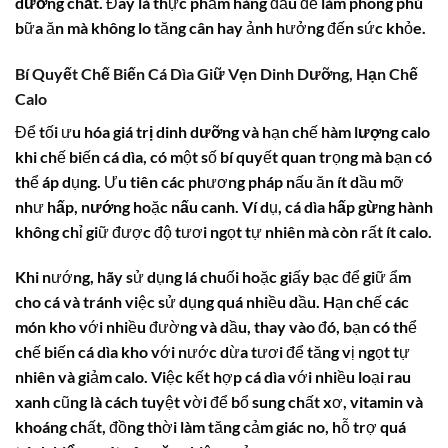
dưỡng chất
. Đây là thực phẩm hàng đầu để làm phong phú
bữa ăn mà không lo tăng cân hay ảnh hưởng đến sức khỏe.
Bí Quyết Chế Biến Cá Dìa Giữ Vẹn Dinh Dưỡng, Hạn Chế
Calo
Để tối ưu hóa
giá trị dinh dưỡng
và hạn chế
hàm lượng calo
khi chế biến
cá dìa
, có một số bí quyết quan trọng mà bạn có
thể áp dụng. Ưu tiên các phương pháp nấu ăn ít dầu mỡ
như
hấp
,
nướng
hoặc
nấu canh
. Ví dụ,
cá dìa hấp gừng hành
không chỉ giữ được độ tươi ngọt tự nhiên mà còn rất ít
calo
.
Khi nướng, hãy sử dụng lá chuối hoặc giấy bạc để giữ ẩm
cho cá và tránh việc sử dụng quá nhiều dầu. Hạn chế các
món kho với nhiều đường và dầu, thay vào đó, bạn có thể
chế biến
cá dìa kho
với nước dừa tươi để tăng vị ngọt tự
nhiên và giảm
calo
. Việc kết hợp
cá dìa
với nhiều loại rau
xanh cũng là cách tuyệt vời để bổ sung chất xơ, vitamin và
khoáng chất, đồng thời làm tăng cảm giác no, hỗ trợ quá