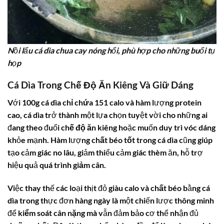
Nồi lẩu cá dìa chua cay nóng hổi, phù hợp cho những buổi tụ
họp
Cá Dìa Trong Chế Độ Ăn Kiêng Và Giữ Dáng
Với
100g cá dìa chỉ chứa 151 calo
và hàm lượng
protein
cao,
cá dìa
trở thành một lựa chọn tuyệt vời cho những ai
đang theo đuổi
chế độ ăn kiêng
hoặc muốn duy trì vóc dáng
khỏe mạnh. Hàm lượng
chất béo tốt
trong
cá dìa
cũng giúp
tạo cảm giác no lâu, giảm thiểu cảm giác thèm ăn, hỗ trợ
hiệu quả quá trình
giảm cân
.
Việc thay thế các loại thịt đỏ giàu
calo
và
chất béo
bằng
cá
dìa
trong thực đơn hàng ngày là một chiến lược thông minh
để
kiểm soát cân nặng
mà vẫn đảm bảo cơ thể nhận đủ