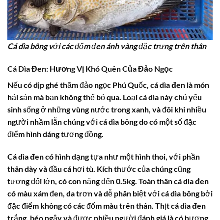
Cá dìa bông với các đốm đen ánh vàng đặc trưng trên thân
Cá Dìa Đen: Hương Vị Khó Quên Của Đảo Ngọc
Nếu có dịp ghé thăm đảo ngọc Phú Quốc,
cá dìa đen
là món
hải sản mà bạn không thể bỏ qua. Loại
cá dìa
này chủ yếu
sinh sống ở những vùng nước trong xanh, và đôi khi nhiều
người nhầm lẫn chúng với
cá dìa bông
do có một số đặc
điểm hình dáng tương đồng.
Cá dìa đen
có hình dạng tựa như một hình thoi, với phần
thân dày và đầu cá hơi tù. Kích thước của chúng cũng
tương đối lớn, có con nặng đến 0.5kg. Toàn thân
cá dìa đen
có màu xám đen, da trơn và dễ phân biệt với
cá dìa bông
bởi
đặc điểm không có các đốm màu trên thân. Thịt
cá dìa đen
trắng, béo ngậy và được nhiều người đánh giá là có hương