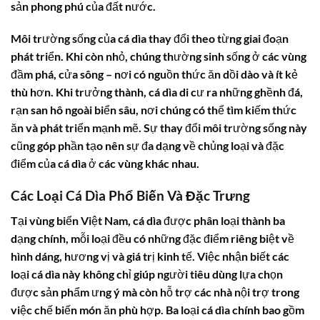
sản phong phú của đất nước.
Môi trường sống của
cá dìa
thay đổi theo từng giai đoạn
phát triển. Khi còn nhỏ, chúng thường sinh sống ở các vùng
đầm phá, cửa sông – nơi có nguồn thức ăn dồi dào và ít kẻ
thù hơn. Khi trưởng thành,
cá dìa
di cư ra những ghềnh đá,
rạn san hô ngoài biển sâu, nơi chúng có thể tìm kiếm thức
ăn và phát triển mạnh mẽ. Sự thay đổi môi trường sống này
cũng góp phần tạo nên sự đa dạng về chủng loại và đặc
điểm của
cá dìa
ở các vùng khác nhau.
Các Loại Cá Dìa Phổ Biến Và Đặc Trưng
Tại vùng biển Việt Nam,
cá dìa
được phân loại thành ba
dạng chính, mỗi loại đều có những đặc điểm riêng biệt về
hình dáng, hương vị và giá trị kinh tế. Việc nhận biết các
loại
cá dìa
này không chỉ giúp người tiêu dùng lựa chọn
được sản phẩm ưng ý mà còn hỗ trợ các nhà nội trợ trong
việc chế biến món ăn phù hợp. Ba loại
cá dìa
chính bao gồm