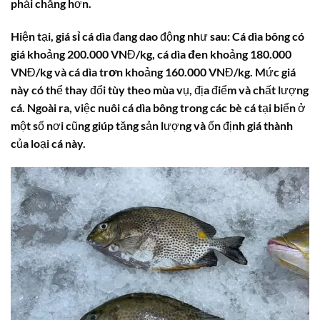
phải chăng hơn.
Hiện tại,
giá sỉ cá dìa
đang dao động như sau:
Cá dìa bông
có
giá khoảng 200.000 VNĐ/kg,
cá dìa đen
khoảng 180.000
VNĐ/kg và
cá dìa trơn
khoảng 160.000 VNĐ/kg. Mức
giá
này có thể thay đổi tùy theo mùa vụ, địa điểm và chất lượng
cá. Ngoài ra, việc nuôi
cá dìa bông
trong các bè cá tại biển ở
một số nơi cũng giúp tăng sản lượng và ổn định
giá thành
của loại cá này.