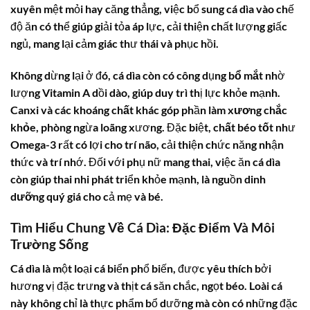
xuyên mệt mỏi hay căng thẳng, việc bổ sung
cá dìa
vào chế
độ ăn có thể giúp giải tỏa áp lực, cải thiện chất lượng giấc
ngủ, mang lại cảm giác thư thái và phục hồi.
Không dừng lại ở đó,
cá dìa
còn có công dụng
bổ mắt
nhờ
lượng
Vitamin A
dồi dào, giúp duy trì thị lực khỏe mạnh.
Canxi
và các
khoáng chất
khác góp phần làm
xương chắc
khỏe
, phòng ngừa loãng xương. Đặc biệt,
chất béo tốt
như
Omega-3 rất có lợi cho
trí não
, cải thiện chức năng nhận
thức và trí nhớ. Đối với phụ nữ mang thai, việc ăn
cá dìa
còn giúp thai nhi phát triển khỏe mạnh, là nguồn
dinh
dưỡng
quý giá cho cả mẹ và bé.
Tìm Hiểu Chung Về Cá Dìa: Đặc Điểm Và Môi
Trường Sống
Cá dìa
là một loại cá biển phổ biến, được yêu thích bởi
hương vị đặc trưng và thịt cá săn chắc, ngọt béo. Loài cá
này không chỉ là thực phẩm bổ dưỡng mà còn có những đặc