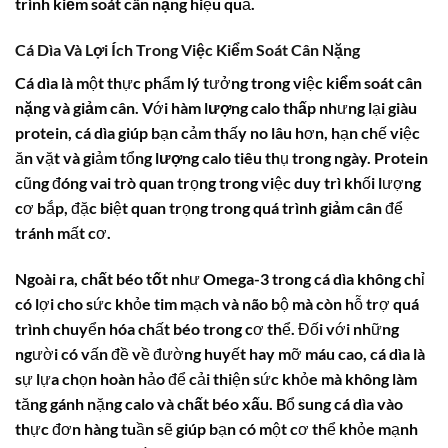
trình
kiểm soát cân nặng
hiệu quả.
Cá Dìa Và Lợi Ích Trong Việc Kiểm Soát Cân Nặng
Cá dìa
là một thực phẩm lý tưởng trong việc
kiểm soát cân
nặng
và
giảm cân
. Với
hàm lượng calo thấp
nhưng lại giàu
protein
,
cá dìa
giúp bạn cảm thấy no lâu hơn, hạn chế việc
ăn vặt và giảm tổng
lượng calo
tiêu thụ trong ngày.
Protein
cũng đóng vai trò quan trọng trong việc duy trì khối lượng
cơ bắp, đặc biệt quan trọng trong quá trình
giảm cân
để
tránh mất cơ.
Ngoài ra,
chất béo tốt
như Omega-3 trong
cá dìa
không chỉ
có lợi cho sức khỏe tim mạch và não bộ mà còn hỗ trợ quá
trình chuyển hóa chất béo trong cơ thể. Đối với những
người có vấn đề về đường huyết hay mỡ máu cao,
cá dìa
là
sự lựa chọn hoàn hảo để cải thiện sức khỏe mà không làm
tăng gánh nặng
calo
và
chất béo xấu
. Bổ sung
cá dìa
vào
thực đơn hàng tuần sẽ giúp bạn có một cơ thể khỏe mạnh