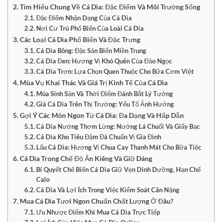
Tìm Hiểu Chung Về Cá Dìa: Đặc Điểm Và Môi Trường Sống
Đặc Điểm Nhận Dạng Của Cá Dìa
Nơi Cư Trú Phổ Biến Của Loài Cá Dìa
Các Loại Cá Dìa Phổ Biến Và Đặc Trưng
Cá Dìa Bông: Đặc Sản Biển Miền Trung
Cá Dìa Đen: Hương Vị Khó Quên Của Đảo Ngọc
Cá Dìa Trơn: Lựa Chọn Quen Thuộc Cho Bữa Cơm Việt
Mùa Vụ Khai Thác Và Giá Trị Kinh Tế Của Cá Dìa
Mùa Sinh Sản Và Thời Điểm Đánh Bắt Lý Tưởng
Giá Cá Dìa Trên Thị Trường: Yếu Tố Ảnh Hưởng
Gợi Ý Các Món Ngon Từ Cá Dìa: Đa Dạng Và Hấp Dẫn
Cá Dìa Nướng Thơm Lừng: Nướng Lá Chuối Và Giấy Bạc
Cá Dìa Kho Tiêu Đậm Đà Chuẩn Vị Gia Đình
Lẩu Cá Dìa: Hương Vị Chua Cay Thanh Mát Cho Bữa Tiệc
Cá Dìa Trong Chế Độ Ăn Kiêng Và Giữ Dáng
Bí Quyết Chế Biến Cá Dìa Giữ Vẹn Dinh Dưỡng, Hạn Chế
Calo
Cá Dìa Và Lợi Ích Trong Việc Kiểm Soát Cân Nặng
Mua Cá Dìa Tươi Ngon Chuẩn Chất Lượng Ở Đâu?
Ưu Nhược Điểm Khi Mua Cá Dìa Trực Tiếp