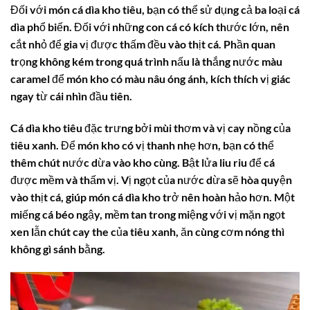
Đối với món
cá dìa kho tiêu
, bạn có thể sử dụng cả ba loại
cá
dìa
phổ biến. Đối với những con cá có kích thước lớn, nên
cắt nhỏ để gia vị được thấm đều vào thịt cá. Phần quan
trọng không kém trong quá trình nấu là thắng nước màu
caramel để món kho có màu nâu óng ánh, kích thích vị giác
ngay từ cái nhìn đầu tiên.
Cá dìa kho tiêu
đặc trưng bởi mùi thơm và vị cay nồng của
tiêu xanh. Để món kho có vị thanh nhẹ hơn, bạn có thể
thêm chút nước dừa vào kho cùng. Bật lửa liu riu để cá
được mềm và thấm vị. Vị ngọt của nước dừa sẽ hòa quyện
vào thịt cá, giúp món
cá dìa kho
trở nên hoàn hảo hơn. Một
miếng cá béo ngậy, mềm tan trong miệng với vị mặn ngọt
xen lẫn chút cay the của tiêu xanh, ăn cùng cơm nóng thì
không gì sánh bằng.