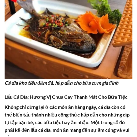
Cá dìa kho tiêu đậm đà, hấp dẫn cho bữa cơm gia đình
Lẩu Cá Dìa: Hương Vị Chua Cay Thanh Mát Cho Bữa Tiệc
Không chỉ dừng lại ở các món ăn hàng ngày,
cá dìa
còn có
thể biến tấu thành nhiều công thức hấp dẫn cho những dịp
tụ tập bạn bè, các bữa tiệc hay ăn nhậu. Một trong số đó
phải kể đến
lẩu cá dìa
, món ăn mang đến sự ấm cúng và vui