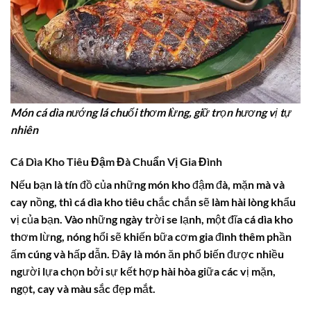
Món cá dìa nướng lá chuối thơm lừng, giữ trọn hương vị tự
nhiên
Cá Dìa Kho Tiêu Đậm Đà Chuẩn Vị Gia Đình
Nếu bạn là tín đồ của những món kho đậm đà, mặn mà và
cay nồng, thì
cá dìa kho tiêu
chắc chắn sẽ làm hài lòng khẩu
vị của bạn. Vào những ngày trời se lạnh, một đĩa
cá dìa kho
thơm lừng, nóng hổi sẽ khiến bữa cơm gia đình thêm phần
ấm cúng và hấp dẫn. Đây là món ăn phổ biến được nhiều
người lựa chọn bởi sự kết hợp hài hòa giữa các vị mặn,
ngọt, cay và màu sắc đẹp mắt.