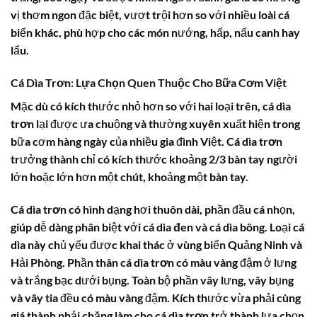
vị thơm ngon đặc biệt, vượt trội hơn so với nhiều loài cá
biển khác, phù hợp cho các món nướng, hấp, nấu canh hay
lẩu.
Cá Dìa Trơn: Lựa Chọn Quen Thuộc Cho Bữa Cơm Việt
Mặc dù có kích thước nhỏ hơn so với hai loại trên,
cá dìa
trơn
lại được ưa chuộng và thường xuyên xuất hiện trong
bữa cơm hàng ngày của nhiều gia đình Việt.
Cá dìa trơn
trưởng thành chỉ có kích thước khoảng 2/3 bàn tay người
lớn hoặc lớn hơn một chút, khoảng một bàn tay.
Cá dìa trơn
có hình dạng hơi thuôn dài, phần đầu cá nhọn,
giúp dễ dàng phân biệt với
cá dìa đen
và
cá dìa bông
. Loại
cá
dìa
này chủ yếu được khai thác ở vùng biển Quảng Ninh và
Hải Phòng. Phần thân
cá dìa trơn
có màu vàng đậm ở lưng
và trắng bạc dưới bụng. Toàn bộ phần vây lưng, vây bụng
và vây tia đều có màu vàng đậm. Kích thước vừa phải cùng
giá thành phải chăng làm cho
cá dìa trơn
trở thành lựa chọn