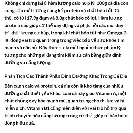
Không chỉ dừng lại ở
hàm lượng calo
hợp lý,
100g cá dìa
còn
cung cấp một lượng đáng kể
protein
và
chất béo tốt
. Cụ
thể, có tới 17.9g
đạm
và 8.8g
chất béo có lợi
. Hàm lượng
protein
cao giúp cơ thể xây dựng và phục hồi các mô, duy
trì khối lượng cơ bắp, trong khi
chất béo tốt
như Omega-3
lại đóng vai trò quan trọng trong việc bảo vệ sức khỏe tim
mạch và não bộ. Đây thực sự là một nguồn thực phẩm lý
tưởng cho những ai đang tìm kiếm sự cân bằng giữa
dinh
dưỡng
và
năng lượng
.
Phân Tích Các Thành Phần Dinh Dưỡng Khác Trong Cá Dìa
Bên cạnh
calo
và
protein
,
cá dìa
còn là kho tàng của nhiều
dưỡng chất
thiết yếu khác. Loài cá này giàu
Vitamin A
, một
chất chống oxy hóa
mạnh mẽ, quan trọng cho thị lực và hệ
miễn dịch.
Vitamin B1
cũng hiện diện với vai trò hỗ trợ quá
trình chuyển hóa
năng lượng
trong cơ thể, giúp tế bào hoạt
động hiệu quả.