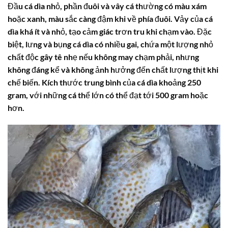
Đầu
cá dìa
nhỏ, phần đuôi và vây cá thường có màu xám
hoặc xanh, màu sắc càng đậm khi về phía đuôi. Vảy của
cá
dìa
khá ít và nhỏ, tạo cảm giác trơn tru khi chạm vào. Đặc
biệt, lưng và bụng
cá dìa
có nhiều gai, chứa một lượng nhỏ
chất độc gây tê nhẹ nếu không may chạm phải, nhưng
không đáng kể và không ảnh hưởng đến chất lượng thịt khi
chế biến. Kích thước trung bình của
cá dìa
khoảng 250
gram, với những cá thể lớn có thể đạt tới 500 gram hoặc
hơn.