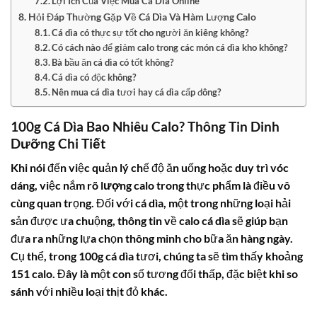
Lợi Ích Của Việc Mua Cá Dìa Online
Hỏi Đáp Thường Gặp Về Cá Dìa Và Hàm Lượng Calo
Cá dìa có thực sự tốt cho người ăn kiêng không?
Có cách nào để giảm calo trong các món cá dìa kho không?
Bà bầu ăn cá dìa có tốt không?
Cá dìa có độc không?
Nên mua cá dìa tươi hay cá dìa cấp đông?
100g Cá Dìa Bao Nhiêu Calo? Thông Tin Dinh
Dưỡng Chi Tiết
Khi nói đến việc quản lý chế độ ăn uống hoặc duy trì vóc
dáng, việc nắm rõ
lượng calo
trong thực phẩm là điều vô
cùng quan trọng. Đối với
cá dìa
, một trong những loại hải
sản được ưa chuộng, thông tin về
calo cá dìa
sẽ giúp bạn
đưa ra những lựa chọn thông minh cho bữa ăn hàng ngày.
Cụ thể, trong
100g cá dìa
tươi, chúng ta sẽ tìm thấy khoảng
151 calo
. Đây là một con số tương đối thấp, đặc biệt khi so
sánh với nhiều loại thịt đỏ khác.