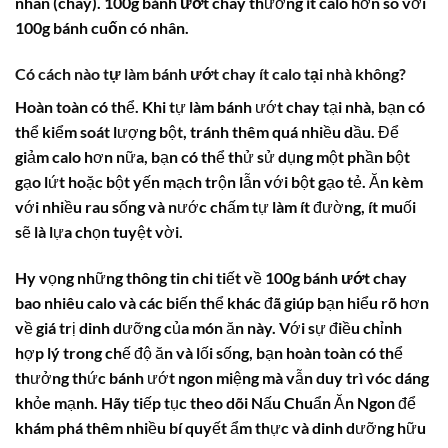
nhân (chay).
100g bánh ướt chay
thường ít calo hơn so với
100g bánh cuốn
có nhân.
Có cách nào tự làm bánh ướt chay ít calo tại nhà không?
Hoàn toàn có thể. Khi tự làm bánh ướt chay tại nhà, bạn có
thể kiểm soát lượng bột, tránh thêm quá nhiều dầu. Để
giảm calo hơn nữa, bạn có thể thử sử dụng một phần bột
gạo lứt hoặc bột yến mạch trộn lẫn với bột gạo tẻ. Ăn kèm
với nhiều rau sống và nước chấm tự làm ít đường, ít muối
sẽ là lựa chọn tuyệt vời.
Hy vọng những thông tin chi tiết về
100g bánh ướt chay
bao nhiêu calo
và các biến thể khác đã giúp bạn hiểu rõ hơn
về giá trị dinh dưỡng của món ăn này. Với sự điều chỉnh
hợp lý trong chế độ ăn và lối sống, bạn hoàn toàn có thể
thưởng thức bánh ướt ngon miệng mà vẫn duy trì vóc dáng
khỏe mạnh. Hãy tiếp tục theo dõi Nấu Chuẩn Ăn Ngon để
khám phá thêm nhiều bí quyết ẩm thực và dinh dưỡng hữu