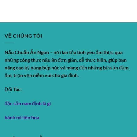
VỀ CHÚNG TÔI
Nấu Chuẩn Ăn Ngon
– nơi lan tỏa tình yêu ẩm thực qua
những công thức nấu ăn đơn giản, dễ thực hiện, giúp bạn
nâng cao kỹ năng bếp núc và mang đến những bữa ăn đầm
ấm, trọn vẹn niềm vui cho gia đình.
Đối Tác:
đặc sản nam định là gì
bánh mì liên hoa