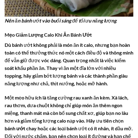
Nên ăn bánh ướt vào buổi sáng để tối ưu năng lượng
Mẹo Giảm Lượng Calo Khi Ăn Bánh Ướt
Dù bánh ướt không phải là món ăn ít calo, nhưng bạn hoàn
toàn có thể thưởng thức nó một cách điều độ và thông minh
để vẫn giữ được vóc dáng. Quan trọng nhất là việc kiểm
soát khẩu phần ăn. Thay vì ăn một đĩa lớn với nhiều
topping, hãy giảm bớt lượng bánh và các thành phần giàu
năng lượng như chả, thịt nướng, hoặc mỡ hành.
Một mẹo hữu ích là tăng cường rau xanh ăn kèm. Xà lách,
rau thơm, dưa chuột không chỉ giúp món ăn thêm ngon
miệng, thanh mát mà còn bổ sung chất xơ, giúp bạn no lâu
hơn và giảm tổng lượng calo nạp vào. Hãy ưu tiên chọn
bánh ướt chay
hoặc các loại bánh ướt có ít nhân, ít dầu mỡ.
Đối với nước chấm, bạn nên chọn loại ít đường và hạn chế