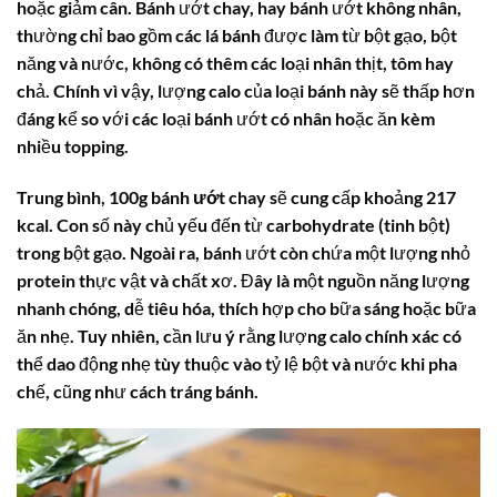
hoặc giảm cân. Bánh ướt chay, hay bánh ướt không nhân,
thường chỉ bao gồm các lá bánh được làm từ bột gạo, bột
năng và nước, không có thêm các loại nhân thịt, tôm hay
chả. Chính vì vậy, lượng calo của loại bánh này sẽ thấp hơn
đáng kể so với các loại bánh ướt có nhân hoặc ăn kèm
nhiều topping.
Trung bình,
100g bánh ướt chay
sẽ cung cấp khoảng 217
kcal. Con số này chủ yếu đến từ carbohydrate (tinh bột)
trong bột gạo. Ngoài ra, bánh ướt còn chứa một lượng nhỏ
protein thực vật và chất xơ. Đây là một nguồn năng lượng
nhanh chóng, dễ tiêu hóa, thích hợp cho bữa sáng hoặc bữa
ăn nhẹ. Tuy nhiên, cần lưu ý rằng lượng calo chính xác có
thể dao động nhẹ tùy thuộc vào tỷ lệ bột và nước khi pha
chế, cũng như cách tráng bánh.