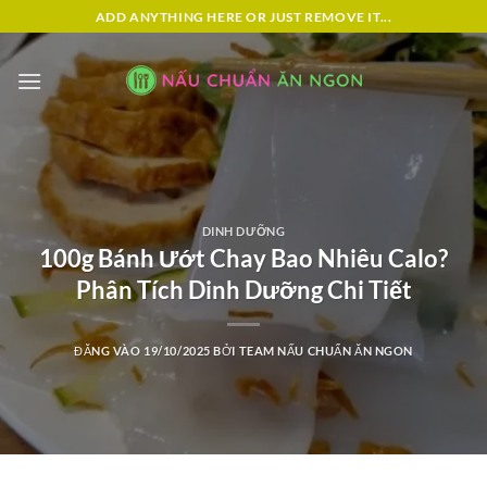
Bỏ
ADD ANYTHING HERE OR JUST REMOVE IT...
qua
nội
dung
DINH DƯỠNG
100g Bánh Ướt Chay Bao Nhiêu Calo?
Phân Tích Dinh Dưỡng Chi Tiết
ĐĂNG VÀO
19/10/2025
BỞI
TEAM NẤU CHUẨN ĂN NGON