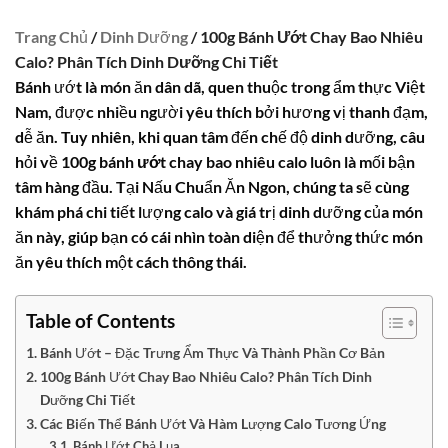
Trang Chủ
/
Dinh Dưỡng
/ 100g Bánh Ướt Chay Bao Nhiêu
Calo? Phân Tích Dinh Dưỡng Chi Tiết
Bánh ướt là món ăn dân dã, quen thuộc trong ẩm thực Việt
Nam, được nhiều người yêu thích bởi hương vị thanh đạm,
dễ ăn. Tuy nhiên, khi quan tâm đến chế độ dinh dưỡng, câu
hỏi về
100g bánh ướt chay bao nhiêu calo
luôn là mối bận
tâm hàng đầu. Tại Nấu Chuẩn Ăn Ngon, chúng ta sẽ cùng
khám phá chi tiết lượng calo và giá trị dinh dưỡng của món
ăn này, giúp bạn có cái nhìn toàn diện để thưởng thức món
ăn yêu thích một cách thông thái.
Table of Contents
Bánh Ướt – Đặc Trưng Ẩm Thực Và Thành Phần Cơ Bản
100g Bánh Ướt Chay Bao Nhiêu Calo? Phân Tích Dinh
Dưỡng Chi Tiết
Các Biến Thể Bánh Ướt Và Hàm Lượng Calo Tương Ứng
Bánh Ướt Chả Lụa