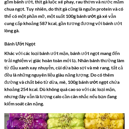
gồm bánh ướt, thịt gà luộc xé phay, rau thơm và nước mắm
chua ngọt. Tuy nhiên, do thịt gà cũng là nguồn protein và có
thể có một phần mỡ, một suất
100g bánh ướt gà xé
vẫn
cung cấp khoảng 587 kcal, gần tương đương với bánh ướt
lòng gà.
Bánh Ướt Ngọt
Khác với các loại bánh ướt mặn, bánh ướt ngọt mang đến
trải nghiệm vị giác hoàn toàn mới lạ. Nhân bánh thường làm
từ đậu xanh xay nhuyễn, cùi dừa bào sợi và mè rang, tất cả
đều là những nguyên liệu giàu năng lượng. Do có thêm
đường và chất béo từ dừa, mè,
100g bánh ướt ngọt
chứa
khoảng 254 kcal. Dù không quá cao so với các loại mặn,
nhưng đây vẫn là lượng calo cần cân nhắc nếu bạn đang
kiểm soát cân nặng.