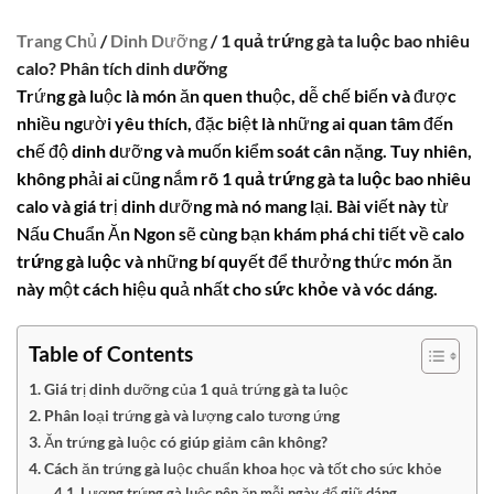
Trang Chủ
/
Dinh Dưỡng
/ 1 quả trứng gà ta luộc bao nhiêu
calo? Phân tích dinh dưỡng
Trứng gà luộc là món ăn quen thuộc, dễ chế biến và được
nhiều người yêu thích, đặc biệt là những ai quan tâm đến
chế độ dinh dưỡng và muốn kiểm soát cân nặng. Tuy nhiên,
không phải ai cũng nắm rõ
1 quả trứng gà ta luộc bao nhiêu
calo
và giá trị dinh dưỡng mà nó mang lại. Bài viết này từ
Nấu Chuẩn Ăn Ngon sẽ cùng bạn khám phá chi tiết về
calo
trứng gà luộc
và những bí quyết để thưởng thức món ăn
này một cách hiệu quả nhất cho
sức khỏe
và vóc dáng.
Table of Contents
Giá trị dinh dưỡng của 1 quả trứng gà ta luộc
Phân loại trứng gà và lượng calo tương ứng
Ăn trứng gà luộc có giúp giảm cân không?
Cách ăn trứng gà luộc chuẩn khoa học và tốt cho sức khỏe
Lượng trứng gà luộc nên ăn mỗi ngày để giữ dáng