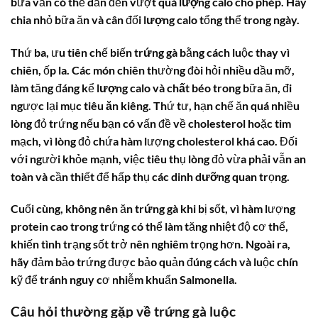
bữa vẫn có thể dẫn đến vượt quá
lượng calo
cho phép. Hãy
chia nhỏ bữa ăn và cân đối
lượng calo
tổng thể trong ngày.
Thứ ba, ưu tiên chế biến
trứng gà
bằng cách luộc thay vì
chiên, ốp la. Các món chiên thường đòi hỏi nhiều dầu mỡ,
làm tăng đáng kể
lượng calo
và
chất béo
trong bữa ăn, đi
ngược lại mục tiêu
ăn kiêng
. Thứ tư, hạn chế ăn quá nhiều
lòng đỏ trứng nếu bạn có vấn đề về
cholesterol
hoặc tim
mạch, vì lòng đỏ chứa hàm lượng cholesterol khá cao. Đối
với người khỏe mạnh, việc tiêu thụ lòng đỏ vừa phải vẫn an
toàn và cần thiết để hấp thụ các
dinh dưỡng
quan trọng.
Cuối cùng, không nên ăn
trứng gà
khi bị sốt, vì hàm lượng
protein
cao trong trứng có thể làm tăng nhiệt độ cơ thể,
khiến tình trạng sốt trở nên nghiêm trọng hơn. Ngoài ra,
hãy đảm bảo trứng được bảo quản đúng cách và luộc chín
kỹ để tránh nguy cơ nhiễm khuẩn Salmonella.
Câu hỏi thường gặp về trứng gà luộc