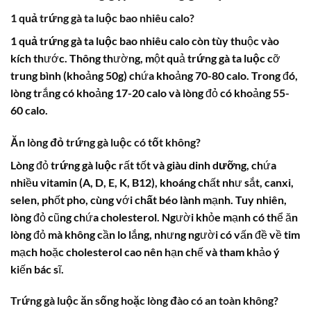
1 quả trứng gà ta luộc bao nhiêu calo?
1 quả trứng gà ta luộc bao nhiêu calo
còn tùy thuộc vào
kích thước. Thông thường, một quả
trứng gà ta luộc
cỡ
trung bình (khoảng 50g) chứa khoảng 70-80
calo
. Trong đó,
lòng trắng có khoảng 17-20
calo
và lòng đỏ có khoảng 55-
60
calo
.
Ăn lòng đỏ trứng gà luộc có tốt không?
Lòng đỏ
trứng gà luộc
rất tốt và giàu
dinh dưỡng
, chứa
nhiều vitamin (A, D, E, K, B12), khoáng chất như sắt, canxi,
selen, phốt pho, cùng với
chất béo
lành mạnh. Tuy nhiên,
lòng đỏ cũng chứa cholesterol. Người khỏe mạnh có thể ăn
lòng đỏ mà không cần lo lắng, nhưng người có vấn đề về tim
mạch hoặc
cholesterol
cao nên hạn chế và tham khảo ý
kiến bác sĩ.
Trứng gà luộc ăn sống hoặc lòng đào có an toàn không?