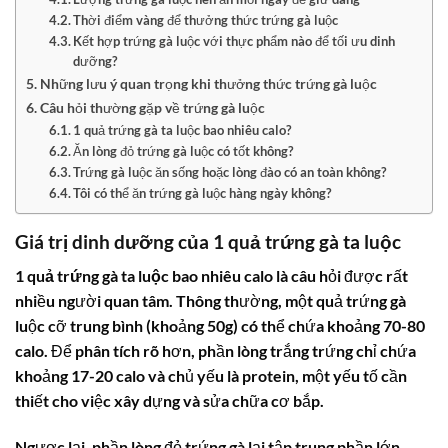
Thời điểm vàng để thưởng thức trứng gà luộc
Kết hợp trứng gà luộc với thực phẩm nào để tối ưu dinh
dưỡng?
Những lưu ý quan trọng khi thưởng thức trứng gà luộc
Câu hỏi thường gặp về trứng gà luộc
1 quả trứng gà ta luộc bao nhiêu calo?
Ăn lòng đỏ trứng gà luộc có tốt không?
Trứng gà luộc ăn sống hoặc lòng đào có an toàn không?
Tôi có thể ăn trứng gà luộc hàng ngày không?
Giá trị dinh dưỡng của 1 quả trứng gà ta luộc
1 quả trứng gà ta luộc bao nhiêu calo
là câu hỏi được rất
nhiều người quan tâm. Thông thường, một quả trứng gà
luộc cỡ trung bình (khoảng 50g) có thể chứa khoảng
70-80
calo
. Để phân tích rõ hơn, phần lòng trắng trứng chỉ chứa
khoảng 17-20
calo
và chủ yếu là
protein
, một yếu tố cần
thiết cho việc xây dựng và sửa chữa cơ bắp.
Ngược lại, phần lòng đỏ trứng gà lại tập trung phần lớn