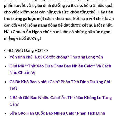
phẩm tuyệt vời, giàu
dinh dưỡng
và ít
calo
, hỗ trợ hiệu quả
cho việc kiểm soát cân nặng và
sức khỏe
tổng thể. Hãy tiêu
thụ
trứng gà luộc
một cách khoa học, kết hợp với chế độ ăn
cân đối và lối sống năng động để đạt được kết quả tốt nhất.
Nấu Chuẩn Ăn Ngon chúc bạn luôn có những bữa ăn ngon
miệng và bổ dưỡng!
<>Bài Viết Đang HOT<>
Yến tinh chế là gì? Có tốt không? Thượng Long Yến
Giải Mã **Thịt Xào Dưa Chua Bao Nhiêu Calo** Và Cách
Nấu Chuẩn Vị
Cá Bò Khô Bao Nhiêu Calo? Phân Tích Dinh Dưỡng Chi
Tiết
1 Bánh Giò Bao Nhiêu Calo? Ăn Thế Nào Không Lo Tăng
Cân?
Sữa Gạo Hàn Quốc Bao Nhiêu Calo? Phân Tích Dinh