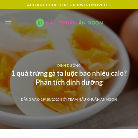
Bỏ
ADD ANYTHING HERE OR JUST REMOVE IT...
qua
nội
dung
DINH DƯỠNG
1 quả trứng gà ta luộc bao nhiêu calo?
Phân tích dinh dưỡng
ĐĂNG VÀO
19/10/2025
BỞI
TEAM NẤU CHUẨN ĂN NGON