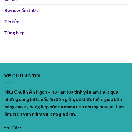
Review ẩm thực
Tin tức
Tổng hợp
VỀ CHÚNG TÔI
Nấu Chuẩn Ăn Ngon
– nơi lan tỏa tình yêu ẩm thực qua
những công thức nấu ăn đơn giản, dễ thực hiện, giúp bạn
nâng cao kỹ năng bếp núc và mang đến những bữa ăn đầm
ấm, trọn vẹn niềm vui cho gia đình.
Đối Tác: