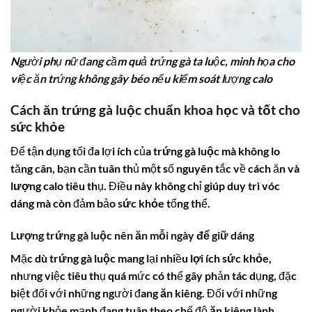
Người phụ nữ đang cầm quả trứng gà ta luộc, minh họa cho
việc ăn trứng không gây béo nếu kiểm soát lượng calo
Cách ăn trứng gà luộc chuẩn khoa học và tốt cho
sức khỏe
Để tận dụng tối đa lợi ích của
trứng gà luộc
mà không lo
tăng cân, bạn cần tuân thủ một số nguyên tắc về cách ăn và
lượng calo
tiêu thụ. Điều này không chỉ giúp duy trì vóc
dáng mà còn đảm bảo
sức khỏe
tổng thể.
Lượng trứng gà luộc nên ăn mỗi ngày để giữ dáng
Mặc dù
trứng gà luộc
mang lại nhiều
lợi ích sức khỏe
,
nhưng việc tiêu thụ quá mức có thể gây phản tác dụng, đặc
biệt đối với những người đang
ăn kiêng
. Đối với những
người khỏe mạnh đang tuân theo chế độ
ăn kiêng
lành