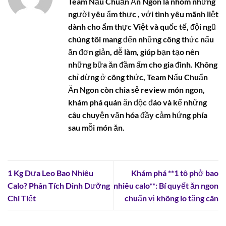
Team Nấu Chuẩn Ăn Ngon là nhóm những
người yêu ẩm thực , với tình yêu mãnh liệt
dành cho ẩm thực Việt và quốc tế, đội ngũ
chúng tôi mang đến những công thức nấu
ăn đơn giản, dễ làm, giúp bạn tạo nên
những bữa ăn đầm ấm cho gia đình. Không
chỉ dừng ở công thức, Team Nấu Chuẩn
Ăn Ngon còn chia sẻ review món ngon,
khám phá quán ăn độc đáo và kể những
câu chuyện văn hóa đầy cảm hứng phía
sau mỗi món ăn.
1 Kg Dưa Leo Bao Nhiêu
Khám phá **1 tô phở bao
Calo? Phân Tích Dinh Dưỡng
nhiêu calo**: Bí quyết ăn ngon
Chi Tiết
chuẩn vị không lo tăng cân