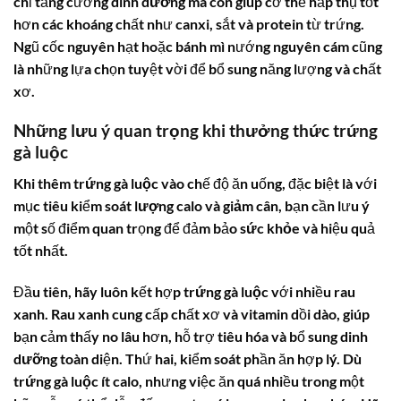
chỉ tăng cường
dinh dưỡng
mà còn giúp cơ thể hấp thụ tốt
hơn các khoáng chất như canxi, sắt và
protein
từ trứng.
Ngũ cốc nguyên hạt hoặc bánh mì nướng nguyên cám cũng
là những lựa chọn tuyệt vời để bổ sung năng lượng và chất
xơ.
Những lưu ý quan trọng khi thưởng thức trứng
gà luộc
Khi thêm
trứng gà luộc
vào chế độ ăn uống, đặc biệt là với
mục tiêu kiểm soát
lượng calo
và
giảm cân
, bạn cần lưu ý
một số điểm quan trọng để đảm bảo
sức khỏe
và hiệu quả
tốt nhất.
Đầu tiên, hãy luôn kết hợp
trứng gà luộc
với nhiều rau
xanh. Rau xanh cung cấp chất xơ và vitamin dồi dào, giúp
bạn cảm thấy no lâu hơn, hỗ trợ tiêu hóa và bổ sung
dinh
dưỡng
toàn diện. Thứ hai, kiểm soát phần ăn hợp lý. Dù
trứng gà luộc
ít
calo
, nhưng việc ăn quá nhiều trong một