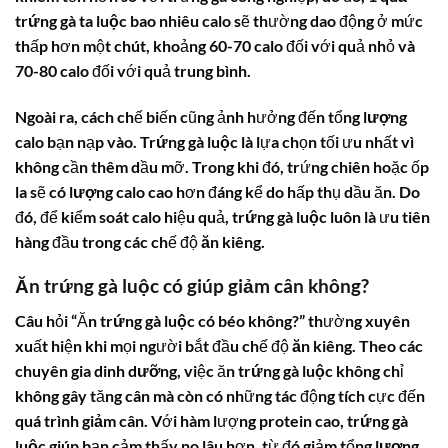
trứng gà ta luộc bao nhiêu calo
sẽ thường dao động ở mức
thấp hơn một chút, khoảng 60-70
calo
đối với quả nhỏ và
70-80
calo
đối với quả trung bình.
Ngoài ra, cách chế biến cũng ảnh hưởng đến tổng
lượng
calo
bạn nạp vào.
Trứng gà luộc
là lựa chọn tối ưu nhất vì
không cần thêm dầu mỡ. Trong khi đó, trứng chiên hoặc ốp
la sẽ có
lượng calo
cao hơn đáng kể do hấp thụ dầu ăn. Do
đó, để kiểm soát
calo
hiệu quả,
trứng gà luộc
luôn là ưu tiên
hàng đầu trong các chế độ
ăn kiêng
.
Ăn trứng gà luộc có giúp giảm cân không?
Câu hỏi “Ăn
trứng gà luộc
có béo không?” thường xuyên
xuất hiện khi mọi người bắt đầu chế độ
ăn kiêng
. Theo các
chuyên gia
dinh dưỡng
, việc ăn
trứng gà luộc
không chỉ
không gây tăng cân mà còn có những tác động tích cực đến
quá trình
giảm cân
. Với hàm lượng
protein
cao,
trứng gà
luộc
giúp bạn cảm thấy no lâu hơn, từ đó giảm tổng
lượng