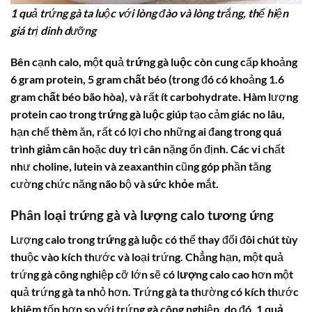
1 quả trứng gà ta luộc với lòng đào và lòng trắng, thể hiện
giá trị dinh dưỡng
Bên cạnh
calo
, một quả
trứng gà luộc
còn cung cấp khoảng
6 gram
protein
, 5 gram
chất béo
(trong đó có khoảng 1.6
gram
chất béo
bão hòa), và rất ít carbohydrate. Hàm lượng
protein
cao trong
trứng gà luộc
giúp tạo cảm giác no lâu,
hạn chế thèm ăn, rất có lợi cho những ai đang trong quá
trình
giảm cân
hoặc duy trì cân nặng ổn định. Các vi chất
như choline, lutein và zeaxanthin cũng góp phần tăng
cường chức năng não bộ và
sức khỏe
mắt.
Phân loại trứng gà và lượng calo tương ứng
Lượng
calo
trong
trứng gà luộc
có thể thay đổi đôi chút tùy
thuộc vào kích thước và loại trứng. Chẳng hạn, một quả
trứng gà công nghiệp cỡ lớn sẽ có
lượng calo
cao hơn một
quả trứng gà ta nhỏ hơn. Trứng gà ta thường có kích thước
khiêm tốn hơn so với trứng gà công nghiệp, do đó,
1 quả