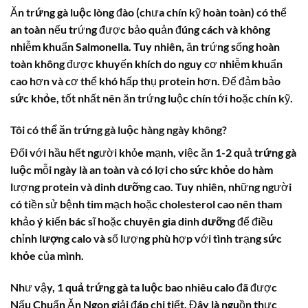
Ăn
trứng gà luộc
lòng đào (chưa chín kỹ hoàn toàn) có thể
an toàn nếu trứng được bảo quản đúng cách và không
nhiễm khuẩn Salmonella. Tuy nhiên, ăn trứng sống hoàn
toàn không được khuyến khích do nguy cơ nhiễm khuẩn
cao hơn và cơ thể khó hấp thụ
protein
hơn. Để đảm bảo
sức khỏe
, tốt nhất nên ăn trứng luộc chín tới hoặc chín kỹ.
Tôi có thể ăn trứng gà luộc hàng ngày không?
Đối với hầu hết người khỏe mạnh, việc ăn 1-2 quả
trứng gà
luộc
mỗi ngày là an toàn và có lợi cho
sức khỏe
do hàm
lượng
protein
và
dinh dưỡng
cao. Tuy nhiên, những người
có tiền sử bệnh tim mạch hoặc
cholesterol
cao nên tham
khảo ý kiến bác sĩ hoặc chuyên gia
dinh dưỡng
để điều
chỉnh
lượng calo
và số lượng phù hợp với tình trạng
sức
khỏe
của mình.
Như vậy,
1 quả trứng gà ta luộc bao nhiêu calo
đã được
Nấu Chuẩn Ăn Ngon giải đáp chi tiết. Đây là nguồn thực