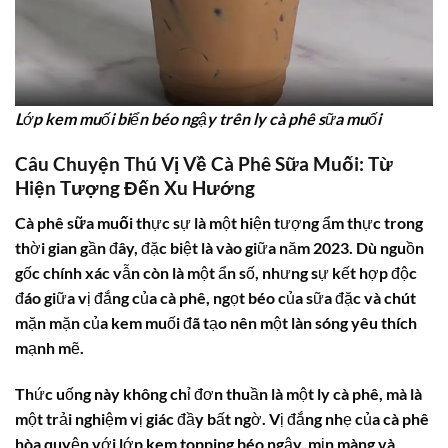
Lớp kem muối biển béo ngậy trên ly cà phê sữa muối
Câu Chuyện Thú Vị Về Cà Phê Sữa Muối: Từ
Hiện Tượng Đến Xu Hướng
Cà phê sữa muối
thực sự là một hiện tượng ẩm thực trong
thời gian gần đây, đặc biệt là vào giữa năm 2023. Dù nguồn
gốc chính xác vẫn còn là một ẩn số, nhưng sự kết hợp độc
đáo giữa vị đắng của cà phê, ngọt béo của sữa đặc và chút
mặn mặn của kem muối đã tạo nên một làn sóng yêu thích
mạnh mẽ.
Thức uống này không chỉ đơn thuần là một ly cà phê, mà là
một trải nghiệm vị giác đầy bất ngờ. Vị đắng nhẹ của cà phê
hòa quyện với lớp kem topping béo ngậy, mịn màng và