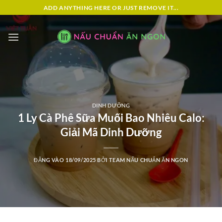
Bỏ
ADD ANYTHING HERE OR JUST REMOVE IT...
qua
nội
dung
DINH DƯỠNG
1 Ly Cà Phê Sữa Muối Bao Nhiêu Calo:
Giải Mã Dinh Dưỡng
ĐĂNG VÀO
18/09/2025
BỞI
TEAM NẤU CHUẨN ĂN NGON