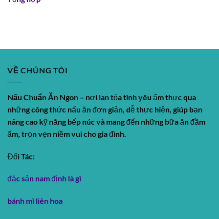
VỀ CHÚNG TÔI
Nấu Chuẩn Ăn Ngon
– nơi lan tỏa tình yêu ẩm thực qua
những công thức nấu ăn đơn giản, dễ thực hiện, giúp bạn
nâng cao kỹ năng bếp núc và mang đến những bữa ăn đầm
ấm, trọn vẹn niềm vui cho gia đình.
Đối Tác:
đặc sản nam định là gì
bánh mì liên hoa