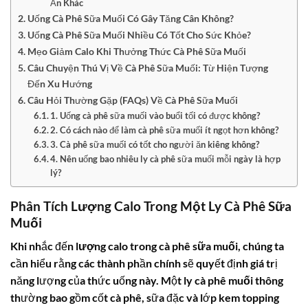
Ăn Khác
Uống Cà Phê Sữa Muối Có Gây Tăng Cân Không?
Uống Cà Phê Sữa Muối Nhiều Có Tốt Cho Sức Khỏe?
Mẹo Giảm Calo Khi Thưởng Thức Cà Phê Sữa Muối
Câu Chuyện Thú Vị Về Cà Phê Sữa Muối: Từ Hiện Tượng
Đến Xu Hướng
Câu Hỏi Thường Gặp (FAQs) Về Cà Phê Sữa Muối
1. Uống cà phê sữa muối vào buổi tối có được không?
2. Có cách nào để làm cà phê sữa muối ít ngọt hơn không?
3. Cà phê sữa muối có tốt cho người ăn kiêng không?
4. Nên uống bao nhiêu ly cà phê sữa muối mỗi ngày là hợp
lý?
Phân Tích Lượng Calo Trong Một Ly Cà Phê Sữa
Muối
Khi nhắc đến
lượng calo trong cà phê sữa muối
, chúng ta
cần hiểu rằng các thành phần chính sẽ quyết định giá trị
năng lượng của thức uống này. Một ly
cà phê muối
thông
thường bao gồm cốt cà phê, sữa đặc và lớp kem topping