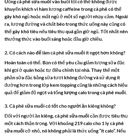
Uống
cà phê sữa muối
vào buổi tối có thể không được
khuyến khích vì hàm lượng caffeine trong cà phê có thể
gây khó ngủ hoặc mất ngủ ở một số người nhạy cảm. Ngoài
ra, lượng đường và chất béo trong thức uống này cũng có
thể gây khó tiêu nếu tiêu thụ quá gần giờ ngủ. Tốt nhất nên
thưởng thức vào buổi sáng hoặc đầu giờ chiều.
2. Có cách nào để làm cà phê sữa muối ít ngọt hơn không?
Hoàn toàn có thể. Bạn có thể yêu cầu giảm lượng sữa đặc
khi gọi ở quán hoặc tự điều chỉnh tại nhà. Thay thế một
phần sữa đặc bằng sữa tươi không đường và sử dụng ít
đường hơn trong lớp kem topping cũng là những cách hiệu
quả để giảm độ ngọt và tổng
lượng calo trong cà phê muối
.
3. Cà phê sữa muối có tốt cho người ăn kiêng không?
Đối với người ăn kiêng,
cà phê sữa muối
cần được tiêu thụ
một cách thận trọng. Với khoảng
219 calo cho 1 ly cà phê
sữa muối
cỡ nhỏ, nó không phải là thức uống “ít calo”. Nếu