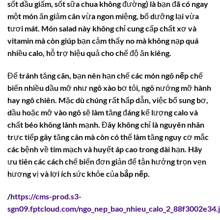
sốt dầu giấm, sốt sữa chua không đường) là bạn đã có ngay
một món ăn giảm cân vừa ngon miệng, bổ dưỡng lại vừa
tươi mát. Món salad này không chỉ cung cấp chất xơ và
vitamin mà còn giúp bạn cảm thấy no mà không nạp quá
nhiều
calo
, hỗ trợ hiệu quả cho chế độ ăn kiêng.
Để tránh tăng cân, bạn nên hạn chế các món
ngô nếp
chế
biến nhiều dầu mỡ như ngô xào bơ tỏi, ngô nướng mỡ hành
hay ngô chiên. Mặc dù chúng rất hấp dẫn, việc bổ sung bơ,
dầu hoặc mỡ vào ngô sẽ làm tăng đáng kể lượng
calo
và
chất béo không lành mạnh. Đây không chỉ là nguyên nhân
trực tiếp gây tăng cân mà còn có thể làm tăng nguy cơ mắc
các bệnh về tim mạch và huyết áp cao trong dài hạn. Hãy
ưu tiên các cách chế biến đơn giản để tận hưởng trọn vẹn
hương vị và lợi ích sức khỏe của
bắp nếp
.
/
https://cms-prod.s3-
sgn09.fptcloud.com/ngo_nep_bao_nhieu_calo_2_88f3002e34.