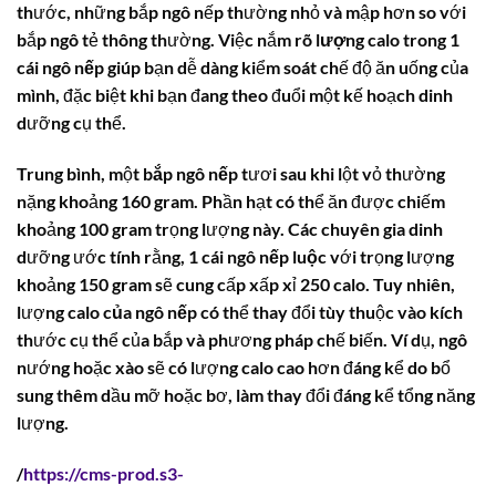
thước, những bắp ngô nếp thường nhỏ và mập hơn so với
bắp ngô tẻ thông thường. Việc nắm rõ
lượng calo trong 1
cái ngô nếp
giúp bạn dễ dàng kiểm soát chế độ ăn uống của
mình, đặc biệt khi bạn đang theo đuổi một kế hoạch dinh
dưỡng cụ thể.
Trung bình, một
bắp ngô nếp
tươi sau khi lột vỏ thường
nặng khoảng 160 gram. Phần hạt có thể ăn được chiếm
khoảng 100 gram trọng lượng này. Các chuyên gia dinh
dưỡng ước tính rằng,
1 cái ngô nếp luộc
với trọng lượng
khoảng 150 gram sẽ cung cấp xấp xỉ 250 calo. Tuy nhiên,
lượng
calo của ngô nếp
có thể thay đổi tùy thuộc vào kích
thước cụ thể của bắp và phương pháp chế biến. Ví dụ, ngô
nướng hoặc xào sẽ có lượng calo cao hơn đáng kể do bổ
sung thêm dầu mỡ hoặc bơ, làm thay đổi đáng kể tổng năng
lượng.
/
https://cms-prod.s3-