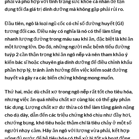
phải và phù hợp với tình trạng sức khỏe cá nhân để tận
dụng tối đa giá trị dinh dưỡng mà không gặp phải rủi ro.
Đầu tiên,
ngô
là loại ngũ cốc có chỉ số đường huyết (GI)
tương đối cao. Điều này có nghĩa là nó có thể làm tăng
nhanh lượng đường trong máu sau khi ăn, đặc biệt là khi ăn
một lượng lớn. Do đó, những người mắc bệnh tiểu đường
tuýp 2 cần thận trọng khi ăn
ngô nếp
và nên tham khảo ý
kiến bác sĩ hoặc chuyên gia dinh dưỡng để điều chỉnh khẩu
phần hợp lý, tránh ảnh hưởng đến việc kiểm soát đường
huyết và gây ra các biến chứng không mong muốn.
Thứ hai, mặc dù chất xơ trong
ngô nếp
rất tốt cho tiêu hóa,
nhưng việc ăn quá nhiều chất xơ cùng lúc có thể gây phản
tác dụng. Lượng chất xơ dư thừa có thể làm tăng gánh nặng
cho dạ dày, dẫn đến các triệu chứng khó chịu như đầy hơi,
chướng bụng, khó tiêu hoặc thậm chí là tiêu chảy ở một số
người nhạy cảm. Hãy ăn
ngô
với lượng vừa phải, kết hợp
uống đủ nước để hệ tiêu hóa có thể xử lý tốt và hoạt động