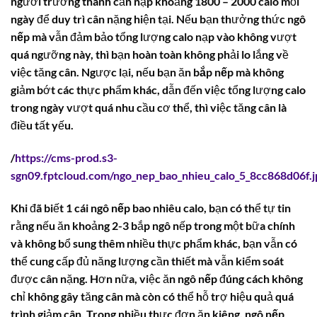
người trưởng thành cần nạp khoảng 1800 – 2000 calo mỗi
ngày để duy trì cân nặng hiện tại. Nếu bạn thưởng thức
ngô
nếp
mà vẫn đảm bảo tổng lượng calo nạp vào không vượt
quá ngưỡng này, thì bạn hoàn toàn không phải lo lắng về
việc tăng cân. Ngược lại, nếu bạn ăn
bắp nếp
mà không
giảm bớt các thực phẩm khác, dẫn đến việc tổng lượng calo
trong ngày vượt quá nhu cầu cơ thể, thì việc tăng cân là
điều tất yếu.
/
https://cms-prod.s3-
sgn09.fptcloud.com/ngo_nep_bao_nhieu_calo_5_8cc868d06f.j
Khi đã biết
1 cái ngô nếp bao nhiêu calo
, bạn có thể tự tin
rằng nếu ăn khoảng 2-3 bắp ngô nếp trong một bữa chính
và không bổ sung thêm nhiều thực phẩm khác, bạn vẫn có
thể cung cấp đủ năng lượng cần thiết mà vẫn kiểm soát
được cân nặng. Hơn nữa, việc ăn
ngô nếp
đúng cách không
chỉ không gây tăng cân mà còn có thể hỗ trợ hiệu quả quá
trình giảm cân. Trong nhiều thực đơn ăn kiêng,
ngô nếp