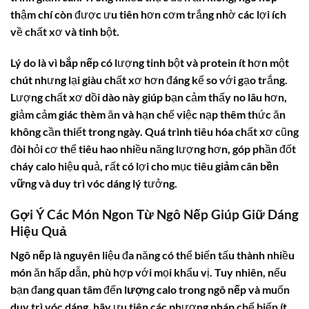
thậm chí còn được ưu tiên hơn cơm trắng nhờ các lợi ích
về chất xơ và tinh bột.
Lý do là vì
bắp nếp
có lượng tinh bột và protein ít hơn một
chút nhưng lại giàu chất xơ hơn đáng kể so với gạo trắng.
Lượng chất xơ dồi dào này giúp bạn cảm thấy no lâu hơn,
giảm cảm giác thèm ăn và hạn chế việc nạp thêm thức ăn
không cần thiết trong ngày. Quá trình tiêu hóa chất xơ cũng
đòi hỏi cơ thể tiêu hao nhiều năng lượng hơn, góp phần đốt
cháy calo hiệu quả, rất có lợi cho mục tiêu
giảm cân bền
vững
và duy trì vóc dáng lý tưởng.
Gợi Ý Các Món Ngon Từ Ngô Nếp Giúp Giữ Dáng
Hiệu Quả
Ngô nếp
là nguyên liệu đa năng có thể biến tấu thành nhiều
món ăn hấp dẫn, phù hợp với mọi khẩu vị. Tuy nhiên, nếu
bạn đang quan tâm đến
lượng calo trong ngô nếp
và muốn
duy trì vóc dáng, hãy ưu tiên các phương pháp chế biến ít