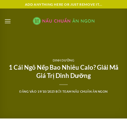
Bỏ
ADD ANYTHING HERE OR JUST REMOVE IT...
qua
nội
dung
DINH DƯỠNG
1 Cái Ngô Nếp Bao Nhiêu Calo? Giải Mã
Giá Trị Dinh Dưỡng
ĐĂNG VÀO
19/10/2025
BỞI
TEAM NẤU CHUẨN ĂN NGON