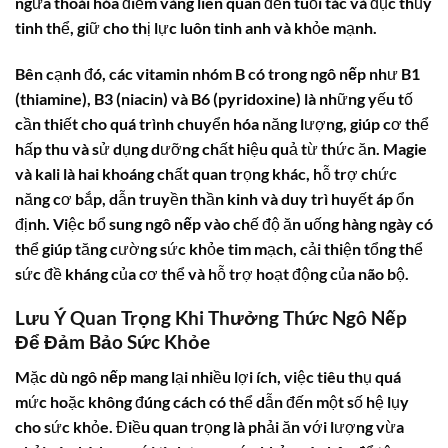
ngừa thoái hóa điểm vàng liên quan đến tuổi tác và đục thủy
tinh thể, giữ cho thị lực luôn tinh anh và khỏe mạnh.
Bên cạnh đó, các vitamin nhóm B có trong
ngô nếp
như B1
(thiamine), B3 (niacin) và B6 (pyridoxine) là những yếu tố
cần thiết cho quá trình chuyển hóa năng lượng, giúp cơ thể
hấp thu và sử dụng dưỡng chất hiệu quả từ thức ăn. Magie
và kali là hai khoáng chất quan trọng khác, hỗ trợ chức
năng cơ bắp, dẫn truyền thần kinh và duy trì huyết áp ổn
định. Việc bổ sung
ngô nếp
vào chế độ ăn uống hàng ngày có
thể giúp tăng cường sức khỏe tim mạch, cải thiện tổng thể
sức đề kháng của cơ thể và hỗ trợ hoạt động của não bộ.
Lưu Ý Quan Trọng Khi Thưởng Thức Ngô Nếp
Để Đảm Bảo Sức Khỏe
Mặc dù
ngô nếp
mang lại nhiều lợi ích, việc tiêu thụ quá
mức hoặc không đúng cách có thể dẫn đến một số hệ lụy
cho sức khỏe. Điều quan trọng là phải ăn với lượng vừa