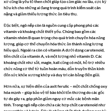
xơ cũng là yếu tố then chốt giúp tạo cảm giác no lâu, cực kỳ
hữu ích cho những ai đang trong quá trình
kiểm soát cân
nặng
và giảm thiểu lượng thức ăn tiêu thụ.
Đặc biệt,
ngô nếp
còn là nguồn cung cấp phong phú các
vitamin và khoáng chất thiết yếu. Chúng bao gồm các
vitamin nhóm B quan trọng cho quá trình chuyển hóa năng
lượng, giúp cơ thể chuyển hóa thức ăn thành năng lượng
hiệu quả. Ngoài ra còn có vitamin A dưới dạng carotenoid,
tiền chất của vitamin A, và một lượng nhỏ vitamin D. Các
khoáng chất như sắt, magie, kali cũng có mặt, hỗ trợ nhiều
chức năng cơ thể từ tuần hoàn máu, dẫn truyền thần kinh
đến sức khỏe xương khớp và duy trì cân bằng điện giải.
Hơn nữa, sự hiện diện của axit ferulic – một chất chống oxy
hóa mạnh – giúp bảo vệ tế bào khỏi tổn thương do các gốc
tự do gây ra, góp phần giảm nguy cơ mắc các bệnh mãn
tính. Trong
ngô nếp
còn chứa các hợp chất carotenoid như
zeaxanthin và lutein. Đây là những chất dinh dưỡng cực kỳ