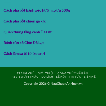
Cách pha bột bánh xèo hương xưa 500g
Cách pha bột chiên gà kfc
Quán thung lũng xanh Đà Lạt
Bánh căn cô Chín Đà Lạt
Cách làm sa tế từ ớt tươi
TRANG CHỦ
GIỚI THIỆU
CÔNG THỨC NẤU ĂN
REVIEW ẨM THỰC
DU LỊCH
LỄ HỘI
TIN TỨC
LIÊN HỆ
Copyright 2026 ©
NauChuanAnNgon.vn