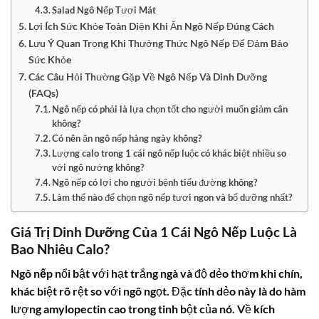
Salad Ngô Nếp Tươi Mát
Lợi Ích Sức Khỏe Toàn Diện Khi Ăn Ngô Nếp Đúng Cách
Lưu Ý Quan Trọng Khi Thưởng Thức Ngô Nếp Để Đảm Bảo
Sức Khỏe
Các Câu Hỏi Thường Gặp Về Ngô Nếp Và Dinh Dưỡng
(FAQs)
Ngô nếp có phải là lựa chọn tốt cho người muốn giảm cân
không?
Có nên ăn ngô nếp hàng ngày không?
Lượng calo trong 1 cái ngô nếp luộc có khác biệt nhiều so
với ngô nướng không?
Ngô nếp có lợi cho người bệnh tiểu đường không?
Làm thế nào để chọn ngô nếp tươi ngon và bổ dưỡng nhất?
Giá Trị Dinh Dưỡng Của 1 Cái Ngô Nếp Luộc Là
Bao Nhiêu Calo?
Ngô nếp
nổi bật với hạt trắng ngà và độ dẻo thơm khi chín,
khác biệt rõ rệt so với ngô ngọt. Đặc tính dẻo này là do hàm
lượng amylopectin cao trong tinh bột của nó. Về kích