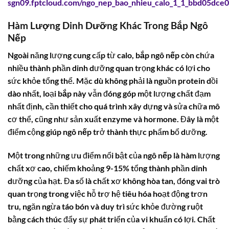
sgn09.fptcloud.com/ngo_nep_bao_nhieu_calo_1_1_bbd05dce0
Hàm Lượng Dinh Dưỡng Khác Trong Bắp Ngô
Nếp
Ngoài năng lượng cung cấp từ calo,
bắp ngô nếp
còn chứa
nhiều thành phần dinh dưỡng quan trọng khác có lợi cho
sức khỏe tổng thể. Mặc dù không phải là nguồn protein dồi
dào nhất, loại
bắp
này vẫn đóng góp một lượng chất đạm
nhất định, cần thiết cho quá trình xây dựng và sửa chữa mô
cơ thể, cũng như sản xuất enzyme và hormone. Đây là một
điểm cộng giúp
ngô nếp
trở thành thực phẩm bổ dưỡng.
Một trong những ưu điểm nổi bật của
ngô nếp
là hàm lượng
chất xơ cao, chiếm khoảng 9-15% tổng thành phần dinh
dưỡng của hạt. Đa số là chất xơ không hòa tan, đóng vai trò
quan trọng trong việc hỗ trợ hệ tiêu hóa hoạt động trơn
tru, ngăn ngừa táo bón và duy trì sức khỏe đường ruột
bằng cách thúc đẩy sự phát triển của vi khuẩn có lợi. Chất