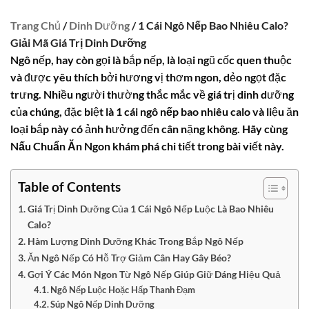
Trang Chủ
/
Dinh Dưỡng
/ 1 Cái Ngô Nếp Bao Nhiêu Calo?
Giải Mã Giá Trị Dinh Dưỡng
Ngô nếp, hay còn gọi là bắp nếp, là loại ngũ cốc quen thuộc
và được yêu thích bởi hương vị thơm ngon, dẻo ngọt đặc
trưng. Nhiều người thường thắc mắc về giá trị dinh dưỡng
của chúng, đặc biệt là
1 cái ngô nếp bao nhiêu calo
và liệu ăn
loại bắp này có ảnh hưởng đến cân nặng không. Hãy cùng
Nấu Chuẩn Ăn Ngon
khám phá chi tiết trong bài viết này.
Table of Contents
Giá Trị Dinh Dưỡng Của 1 Cái Ngô Nếp Luộc Là Bao Nhiêu
Calo?
Hàm Lượng Dinh Dưỡng Khác Trong Bắp Ngô Nếp
Ăn Ngô Nếp Có Hỗ Trợ Giảm Cân Hay Gây Béo?
Gợi Ý Các Món Ngon Từ Ngô Nếp Giúp Giữ Dáng Hiệu Quả
Ngô Nếp Luộc Hoặc Hấp Thanh Đạm
Súp Ngô Nếp Dinh Dưỡng