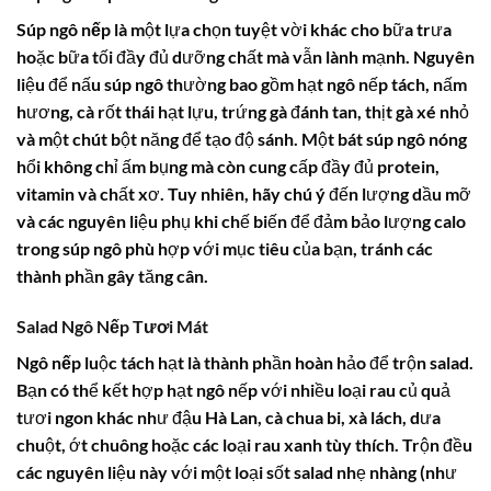
Súp
ngô nếp
là một lựa chọn tuyệt vời khác cho bữa trưa
hoặc bữa tối đầy đủ dưỡng chất mà vẫn lành mạnh. Nguyên
liệu để nấu súp ngô thường bao gồm hạt ngô nếp tách, nấm
hương, cà rốt thái hạt lựu, trứng gà đánh tan, thịt gà xé nhỏ
và một chút bột năng để tạo độ sánh. Một bát súp ngô nóng
hổi không chỉ ấm bụng mà còn cung cấp đầy đủ protein,
vitamin và chất xơ. Tuy nhiên, hãy chú ý đến lượng dầu mỡ
và các nguyên liệu phụ khi chế biến để đảm bảo lượng
calo
trong súp ngô
phù hợp với mục tiêu của bạn, tránh các
thành phần gây tăng cân.
Salad Ngô Nếp Tươi Mát
Ngô nếp
luộc tách hạt là thành phần hoàn hảo để trộn salad.
Bạn có thể kết hợp hạt ngô nếp với nhiều loại rau củ quả
tươi ngon khác như đậu Hà Lan, cà chua bi, xà lách, dưa
chuột, ớt chuông hoặc các loại rau xanh tùy thích. Trộn đều
các nguyên liệu này với một loại sốt salad nhẹ nhàng (như