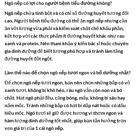
Ngô nếp có lợi cho người bệnh tiểu đường không?
Ngô nếp
chứa tinh bột và có chỉ số đường huyết tương đối
cao. Người bệnh tiểu đường có thể ăn
ngô nếp
nhưng cần
ăn với lượng vừa phải và kiểm soát chặt chẽ khẩu phần,
kết hợp với các thực phẩm ít đường huyết khác như rau
xanh và protein. Nên tham khảo ý kiến bác sĩ hoặc chuyên
gia dinh dưỡng để biết lượng phù hợp và tránh làm tăng
đường huyết đột ngột.
Làm thế nào để chọn ngô nếp tươi ngon và bổ dưỡng nhất?
Để chọn
ngô nếp
tươi ngon, bạn nên chọn những bắp có vỏ
xanh tươi, không bị khô héo, râu ngô vẫn còn non và bó
chặt. Hạt ngô phải đều, căng bóng, mẩy, không bị sâu hay
nấm mốc. Tránh những bắp có hạt bị dập nát hoặc có dấu
hiệu mốc. Ngô tươi sẽ giữ được hương vị thơm ngon và
hàm lượng dinh dưỡng tốt nhất, giúp bạn tận hưởng trọn
vẹn giá trị của
1 cái ngô nếp
.