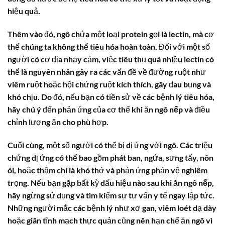
hiệu quả.
Thêm vào đó,
ngô
chứa một loại protein gọi là lectin, mà cơ
thể chúng ta không thể tiêu hóa hoàn toàn. Đối với một số
người có cơ địa nhạy cảm, việc tiêu thụ quá nhiều lectin có
thể là nguyên nhân gây ra các vấn đề về đường ruột như
viêm ruột hoặc hội chứng ruột kích thích, gây đau bụng và
khó chịu. Do đó, nếu bạn có tiền sử về các bệnh lý tiêu hóa,
hãy chú ý đến phản ứng của cơ thể khi ăn
ngô nếp
và điều
chỉnh lượng ăn cho phù hợp.
Cuối cùng, một số người có thể bị dị ứng với
ngô
. Các triệu
chứng dị ứng có thể bao gồm phát ban, ngứa, sưng tấy, nôn
ói, hoặc thậm chí là khó thở và phản ứng phản vệ nghiêm
trọng. Nếu bạn gặp bất kỳ dấu hiệu nào sau khi ăn
ngô nếp
,
hãy ngừng sử dụng và tìm kiếm sự tư vấn y tế ngay lập tức.
Những người mắc các bệnh lý như xơ gan, viêm loét dạ dày
hoặc giãn tĩnh mạch thực quản cũng nên hạn chế ăn
ngô
vì