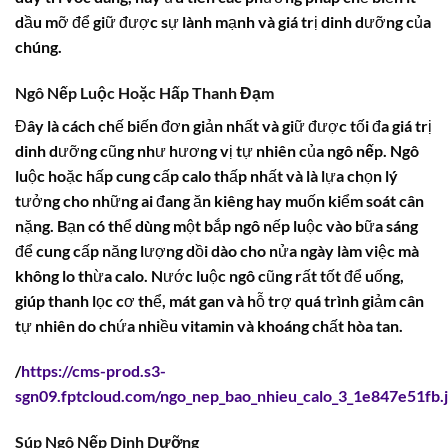
dầu mỡ để giữ được sự lành mạnh và giá trị dinh dưỡng của
chúng.
Ngô Nếp Luộc Hoặc Hấp Thanh Đạm
Đây là cách chế biến đơn giản nhất và giữ được tối đa giá trị
dinh dưỡng cũng như hương vị tự nhiên của
ngô nếp
. Ngô
luộc hoặc hấp cung cấp
calo
thấp nhất và là lựa chọn lý
tưởng cho những ai đang ăn kiêng hay muốn kiểm soát cân
nặng. Bạn có thể dùng một bắp ngô nếp luộc vào bữa sáng
để cung cấp năng lượng dồi dào cho nửa ngày làm việc mà
không lo thừa
calo
. Nước luộc ngô cũng rất tốt để uống,
giúp thanh lọc cơ thể, mát gan và hỗ trợ quá trình giảm cân
tự nhiên do chứa nhiều vitamin và khoáng chất hòa tan.
/
https://cms-prod.s3-
sgn09.fptcloud.com/ngo_nep_bao_nhieu_calo_3_1e847e51fb.
Súp Ngô Nếp Dinh Dưỡng