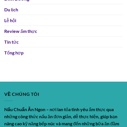
Du lịch
Lễ hội
Review ẩm thực
Tin tức
Tổng hợp
VỀ CHÚNG TÔI
Nấu Chuẩn Ăn Ngon
– nơi lan tỏa tình yêu ẩm thực qua
những công thức nấu ăn đơn giản, dễ thực hiện, giúp bạn
nâng cao kỹ năng bếp núc và mang đến những bữa ăn đầm