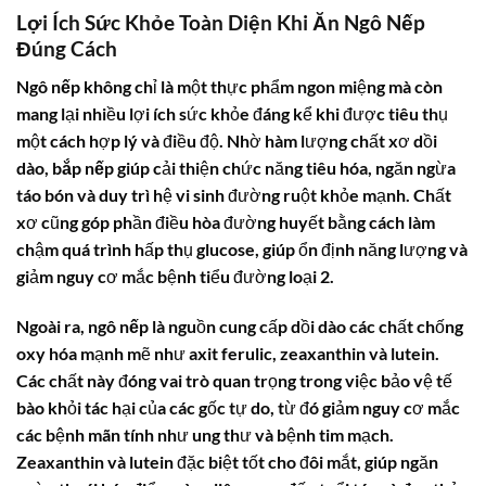
Lợi Ích Sức Khỏe Toàn Diện Khi Ăn Ngô Nếp
Đúng Cách
Ngô nếp
không chỉ là một thực phẩm ngon miệng mà còn
mang lại nhiều lợi ích sức khỏe đáng kể khi được tiêu thụ
một cách hợp lý và điều độ. Nhờ hàm lượng chất xơ dồi
dào,
bắp nếp
giúp cải thiện chức năng tiêu hóa, ngăn ngừa
táo bón và duy trì hệ vi sinh đường ruột khỏe mạnh. Chất
xơ cũng góp phần điều hòa đường huyết bằng cách làm
chậm quá trình hấp thụ glucose, giúp ổn định năng lượng và
giảm nguy cơ mắc bệnh tiểu đường loại 2.
Ngoài ra,
ngô nếp
là nguồn cung cấp dồi dào các chất chống
oxy hóa mạnh mẽ như axit ferulic, zeaxanthin và lutein.
Các chất này đóng vai trò quan trọng trong việc bảo vệ tế
bào khỏi tác hại của các gốc tự do, từ đó giảm nguy cơ mắc
các bệnh mãn tính như ung thư và bệnh tim mạch.
Zeaxanthin và lutein đặc biệt tốt cho đôi mắt, giúp ngăn