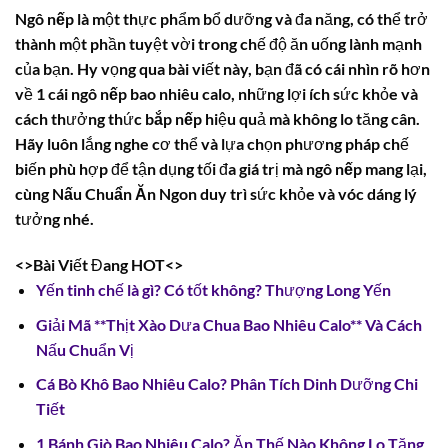
Ngô nếp
là một thực phẩm bổ dưỡng và đa năng, có thể trở
thành một phần tuyệt vời trong chế độ ăn uống lành mạnh
của bạn. Hy vọng qua bài viết này, bạn đã có cái nhìn rõ hơn
về
1 cái ngô nếp bao nhiêu calo
, những lợi ích sức khỏe và
cách thưởng thức
bắp nếp
hiệu quả mà không lo tăng cân.
Hãy luôn lắng nghe cơ thể và lựa chọn phương pháp chế
biến phù hợp để tận dụng tối đa giá trị mà
ngô nếp
mang lại,
cùng
Nấu Chuẩn Ăn Ngon
duy trì sức khỏe và vóc dáng lý
tưởng nhé.
<>Bài Viết Đang HOT<>
Yến tinh chế là gì? Có tốt không? Thượng Long Yến
Giải Mã **Thịt Xào Dưa Chua Bao Nhiêu Calo** Và Cách
Nấu Chuẩn Vị
Cá Bò Khô Bao Nhiêu Calo? Phân Tích Dinh Dưỡng Chi
Tiết
1 Bánh Giò Bao Nhiêu Calo? Ăn Thế Nào Không Lo Tăng